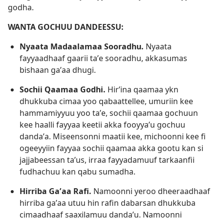
godha.
WANTA GOCHUU DANDEESSU:
Nyaata Madaalamaa Sooradhu.
Nyaata
fayyaadhaaf gaarii taʼe sooradhu, akkasumas
bishaan gaʼaa dhugi.
Sochii Qaamaa Godhi.
Hirʼina qaamaa ykn
dhukkuba cimaa yoo qabaattellee, umuriin kee
hammamiyyuu yoo taʼe, sochii qaamaa gochuun
kee haalli fayyaa keetii akka fooyyaʼu gochuu
dandaʼa. Miseensonni maatii kee, michoonni kee fi
ogeeyyiin fayyaa sochii qaamaa akka gootu kan si
jajjabeessan taʼus, irraa fayyadamuuf tarkaanfii
fudhachuu kan qabu sumadha.
Hirriba Gaʼaa Rafi.
Namoonni yeroo dheeraadhaaf
hirriba gaʼaa utuu hin rafin dabarsan dhukkuba
cimaadhaaf saaxilamuu dandaʼu. Namoonni