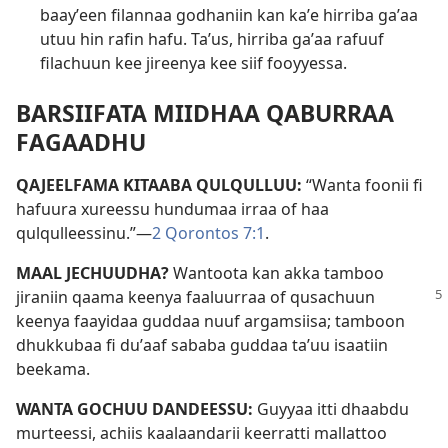
baayʼeen filannaa godhaniin kan kaʼe hirriba gaʼaa
utuu hin rafin hafu. Taʼus, hirriba gaʼaa rafuuf
filachuun kee jireenya kee siif fooyyessa.
BARSIIFATA MIIDHAA QABURRAA
FAGAADHU
QAJEELFAMA KITAABA QULQULLUU:
“Wanta foonii fi
hafuura xureessu hundumaa irraa of haa
qulqulleessinu.”—
2 Qorontos 7:1
.
MAAL JECHUUDHA?
Wantoota kan akka tamboo
jiraniin qaama keenya faaluurraa of qusachuun
keenya faayidaa guddaa nuuf argamsiisa; tamboon
dhukkubaa fi duʼaaf sababa guddaa taʼuu isaatiin
beekama.
WANTA GOCHUU DANDEESSU:
Guyyaa itti dhaabdu
murteessi, achiis kaalaandarii keerratti mallattoo