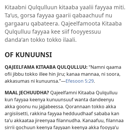
Kitaabni Qulqulluun kitaaba yaalii fayyaa miti.
Taʼus, gorsa fayyaa gaarii qabaachuuf nu
gargaaru qabateera. Qajeelfamoota Kitaaba
Qulqulluu fayyaa kee siif fooyyessuu
dandaʼan tokko tokko ilaali.
OF KUNUUNSI
QAJEELFAMA KITAABA QULQULLUU:
“Namni qaama
ofii jibbu tokko illee hin jiru; kanaa mannaa, ni soora,
akkasumas ni kunuunsa.”—
Efesoon 5:29
.
MAAL JECHUUDHA?
Qajeelfamni Kitaaba Qulqulluu
kun fayyaa keenya kunuunsuuf wanta dandeenyu
akka goonu nu jajjabeessa. Qorannaan tokko akka
argisiisetti, rakkina fayyaa hedduudhaaf sababa kan
taʼu akkaataa jireenyaa filannudha. Kanaafuu, filannaa
sirrii gochuun keenya fayyaan keenya akka fooyyaʼu