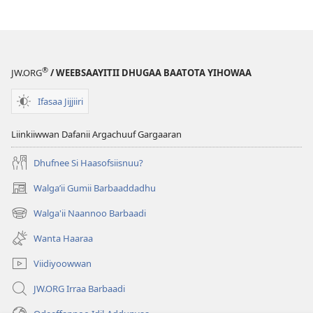
Jireenya
Kee
Fooyyessuu
ni
®
JW.ORG
/ WEEBSAAYITII DHUGAA BAATOTA YIHOWAA
Dandaʼaa?
Ifasaa Jijjiiri
Liinkiiwwan Dafanii Argachuuf Gargaaran
Dhufnee Si Haasofsiisnuu?
Walgaʼii Gumii Barbaaddadhu
(opens
new
Walga'ii Naannoo Barbaadi
(opens
window)
new
Wanta Haaraa
window)
Viidiyoowwan
JW.ORG Irraa Barbaadi