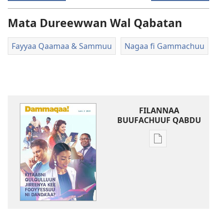
Mata Dureewwan Wal Qabatan
Fayyaa Qaamaa & Sammuu
Nagaa fi Gammachuu
FILANNAA
BUUFACHUUF QABDU
Filannaawwan
barreeffamoota
buufachuuf
qabdu
DAMMAQAA!
Kitaabni
Qulqulluun