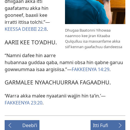
dhiigaan akka itti
gaafatamu akka hin
gooneef, baaxii kee
irratti ittisa tolchi.”—
KEESSA DEEBII 22:8
.
Dhugaa Baatonni Yihowaa
naannoo kee jiran Kitaaba
AARII KEE TOʼADHU.
Qulqulluu isa maxxanfame akka
siif kennan gaafachuu dandeessa
“Namni dafee hin aarre
hubannaa guddaa qaba, namni obsa hin qabne garuu
gowwummaa isaa argisiisa.”—
FAKKEENYA 14:29
.
GARMALEE NYAACHUURRAA FAGAADHU.
‘Warra akka malee nyaatanii wajjin hin taʼin.’—
FAKKEENYA 23:20
.
Deebiʼi
Itti Fufi