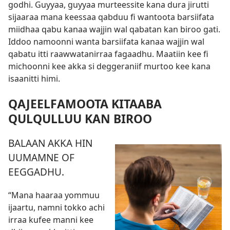
godhi. Guyyaa, guyyaa murteessite kana dura jirutti
sijaaraa mana keessaa qabduu fi wantoota barsiifata
miidhaa qabu kanaa wajjin wal qabatan kan biroo gati.
Iddoo namoonni wanta barsiifata kanaa wajjin wal
qabatu itti raawwatanirraa fagaadhu. Maatiin kee fi
michoonni kee akka si deggeraniif murtoo kee kana
isaanitti himi.
QAJEELFAMOOTA KITAABA
QULQULLUU KAN BIROO
BALAAN AKKA HIN
UUMAMNE OF
EEGGADHU.
“Mana haaraa yommuu
ijaartu, namni tokko achi
irraa kufee manni kee