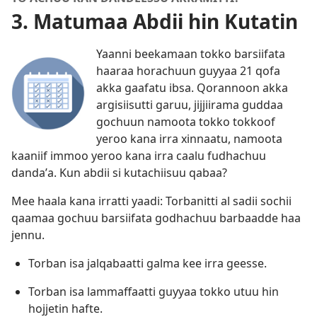
3. Matumaa Abdii hin Kutatin
Yaanni beekamaan tokko barsiifata
haaraa horachuun guyyaa 21 qofa
akka gaafatu ibsa. Qorannoon akka
argisiisutti garuu, jijjiirama guddaa
gochuun namoota tokko tokkoof
yeroo kana irra xinnaatu, namoota
kaaniif immoo yeroo kana irra caalu fudhachuu
dandaʼa. Kun abdii si kutachiisuu qabaa?
Mee haala kana irratti yaadi: Torbanitti al sadii sochii
qaamaa gochuu barsiifata godhachuu barbaadde haa
jennu.
Torban isa jalqabaatti galma kee irra geesse.
Torban isa lammaffaatti guyyaa tokko utuu hin
hojjetin hafte.