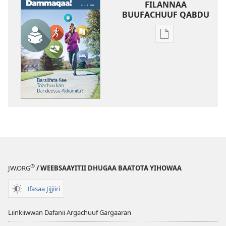
FILANNAA
BUUFACHUUF QABDU
Filannaawwan
barreeffamoota
buufachuuf
qabdu
DAMMAQAA!
Barsiifata
Kee
Toʼachuu
kan
Dandeessu
Akkamitti?
®
JW.ORG
/ WEEBSAAYITII DHUGAA BAATOTA YIHOWAA
Ifasaa Jijjiiri
Liinkiiwwan Dafanii Argachuuf Gargaaran