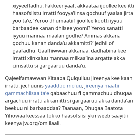
xiyyeeffadhu. Fakkeenyaaf, akkaataa ijoollee kee itti
haasofsiistu irratti fooyyaʼiinsa gochuuf yaalaa jirta
yoo taʼe, ‘Yeroo dhumaatiif ijoollee kootti iyyuu
barbaadee kanan dhiisee yoomi? Yeroo sanatti
iyyuu mannaa maalan godhe? Ammas akkana
gochuu kanan dandaʼu akkamitti?’ jedhii of
gaafadhu. Gaaffiiwwan akkanaa, dadhabina kee
irratti xiinxaluu mannaa milkaaʼina argatte akka
cimsattu si gargaaruu dandaʼu.
Qajeelfamawwan Kitaaba Qulqulluu jireenya kee kaan
irratti, jechuunis
yaaddoo moʼuu
,
jireenya maatii
gammachiisaa taʼe
qabaachuu fi
gammachuu dhugaa
argachuu
irratti akkamitti si gargaaruu akka dandaʼan
beekuu ni barbaaddaa? Taanaan, Dhugaa Baatota
Yihowaa keessaa tokko haasofsiisi ykn weeb saayitii
keenya jw.org/om ilaali.