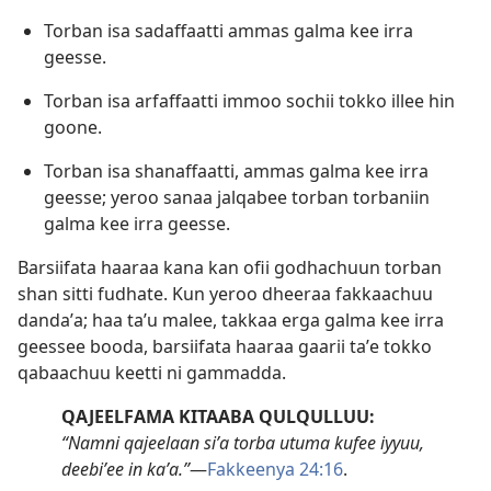
Torban isa sadaffaatti ammas galma kee irra
geesse.
Torban isa arfaffaatti immoo sochii tokko illee hin
goone.
Torban isa shanaffaatti, ammas galma kee irra
geesse; yeroo sanaa jalqabee torban torbaniin
galma kee irra geesse.
Barsiifata haaraa kana kan ofii godhachuun torban
shan sitti fudhate. Kun yeroo dheeraa fakkaachuu
dandaʼa; haa taʼu malee, takkaa erga galma kee irra
geessee booda, barsiifata haaraa gaarii taʼe tokko
qabaachuu keetti ni gammadda.
QAJEELFAMA KITAABA QULQULLUU:
“Namni qajeelaan siʼa torba utuma kufee iyyuu,
deebiʼee in kaʼa.”
—
Fakkeenya 24:16
.