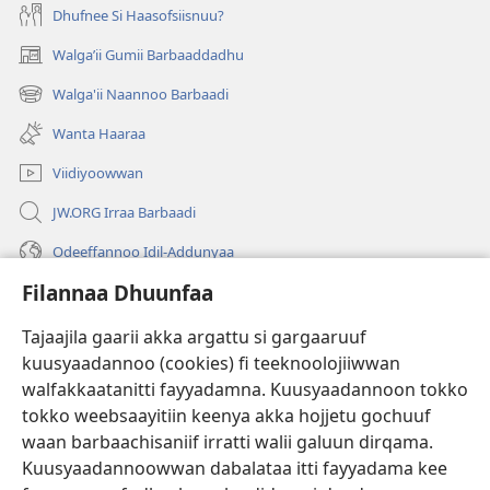
Dhufnee Si Haasofsiisnuu?
Walgaʼii Gumii Barbaaddadhu
(opens
new
Walga'ii Naannoo Barbaadi
(opens
window)
new
Wanta Haaraa
window)
Viidiyoowwan
JW.ORG Irraa Barbaadi
Odeeffannoo Idil-Addunyaa
Filannaa Dhuunfaa
Gargaarsa
Tajaajila gaarii akka argattu si gargaaruuf
Buusii
(opens
kuusyaadannoo (cookies) fi teeknoolojiiwwan
new
walfakkaatanitti fayyadamna. Kuusyaadannoon tokko
window)
"LAAYIBRARII INTARNEETIIRRAA"
tokko weebsaayitiin keenya akka hojjetu gochuuf
(opens
new
waan barbaachisaniif irratti walii galuun dirqama.
®
JW Hub
window)
(opens
Kuusyaadannoowwan dabalataa itti fayyadama kee
new