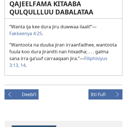
QAJEELFAMA KITAABA
QULQULLLUU DABALATAA
“Wanta ija kee dura jiru duwwaa ilaali!”—
Fakkeenya 4:25
.
“Wantoota na duuba jiran irraanfadhee, wantoota
fuula koo dura jiranitti nan hiixadha; . . . galma
sana irra gaʼuuf carraaqaan jira.”—
Filiphisiyus
3:13, 14
.
Deebiʼi
Itti Fufi