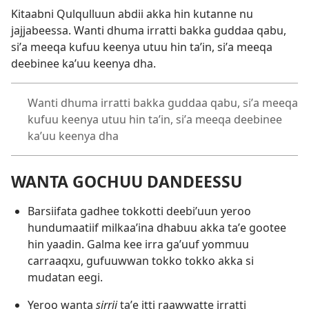
Kitaabni Qulqulluun abdii akka hin kutanne nu
jajjabeessa. Wanti dhuma irratti bakka guddaa qabu,
siʼa meeqa kufuu keenya utuu hin taʼin, siʼa meeqa
deebinee kaʼuu keenya dha.
Wanti dhuma irratti bakka guddaa qabu, siʼa meeqa
kufuu keenya utuu hin taʼin, siʼa meeqa deebinee
kaʼuu keenya dha
WANTA GOCHUU DANDEESSU
Barsiifata gadhee tokkotti deebiʼuun yeroo
hundumaatiif milkaaʼina dhabuu akka taʼe gootee
hin yaadin. Galma kee irra gaʼuuf yommuu
carraaqxu, gufuuwwan tokko tokko akka si
mudatan eegi.
Yeroo wanta
sirrii
taʼe itti raawwatte irratti