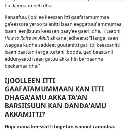
hin kennamneefi dha.
Kanaafuu, ijoollee keessan itti gaafatamummaa
gaʼeessota yeroo taʼanitti isaan eeggatuuf ammumaa
isaan leenjisuun keessan baayʼee gaarii dha. Kitaabni
How to Raise an Adult
akkana jedheera: “Hanga isaan
waggaa kudha saddeet guutanitti gatiittii keessanitti
isaan baattanii erga turtanii booda, gad baastanii
addunyaatti isaan gatuu akka hin barbaanne
beekamaa dha.”
IJOOLLEEN ITTI
GAAFATAMUMMAAN KAN ITTI
DHAGAʼAMU AKKA TAʼAN
BARSIISUUN KAN DANDAʼAMU
AKKAMITTI?
Hojii mana keessatti hojjetan isaaniif ramadaa.