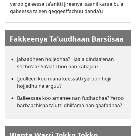
yeroo gaʼeessa taʼanitti jireenya isaanii karaa buʼa
qabeessa taʼeen geggeeffachuu dandaʼu
Fakkeenya Taʼuudhaan Barsiisaa
Jabaadheen hojjedhaa? Haala qindaaʼenan
sochoʼaa? Saʼaatii hoo nan kabajaa?
Ijoolleen koo mana keessatti yeroon hojii
hojjedhu na arguu?
Balleessaa koo amanee nan fudhadhaa? Yeroo
barbaachisaa taʼutti dhiifama nan gaafadhaa?
Wanta Warri Tokko Tokko