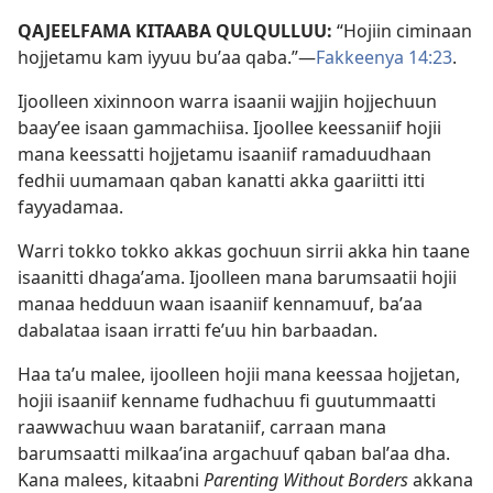
QAJEELFAMA KITAABA QULQULLUU:
“Hojiin ciminaan
hojjetamu kam iyyuu buʼaa qaba.”—
Fakkeenya 14:23
.
Ijoolleen xixinnoon warra isaanii wajjin hojjechuun
baayʼee isaan gammachiisa. Ijoollee keessaniif hojii
mana keessatti hojjetamu isaaniif ramaduudhaan
fedhii uumamaan qaban kanatti akka gaariitti itti
fayyadamaa.
Warri tokko tokko akkas gochuun sirrii akka hin taane
isaanitti dhagaʼama. Ijoolleen mana barumsaatii hojii
manaa hedduun waan isaaniif kennamuuf, baʼaa
dabalataa isaan irratti feʼuu hin barbaadan.
Haa taʼu malee, ijoolleen hojii mana keessaa hojjetan,
hojii isaaniif kenname fudhachuu fi guutummaatti
raawwachuu waan barataniif, carraan mana
barumsaatti milkaaʼina argachuuf qaban balʼaa dha.
Kana malees, kitaabni
Parenting Without Borders
akkana