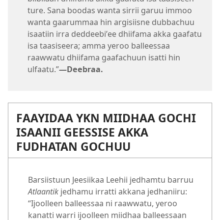
ture. Sana boodas wanta sirrii garuu immoo
wanta gaarummaa hin argisiisne dubbachuu
isaatiin irra deddeebiʼee dhiifama akka gaafatu
isa taasiseera; amma yeroo balleessaa
raawwatu dhiifama gaafachuun isatti hin
ulfaatu.”
—Deebraa.
FAAYIDAA YKN MIIDHAA GOCHI
ISAANII GEESSISE AKKA
FUDHATAN GOCHUU
Barsiistuun Jeesiikaa Leehii jedhamtu barruu
Atlaantik
jedhamu irratti akkana jedhaniiru:
“Ijoolleen balleessaa ni raawwatu, yeroo
kanatti warri ijoolleen miidhaa balleessaan