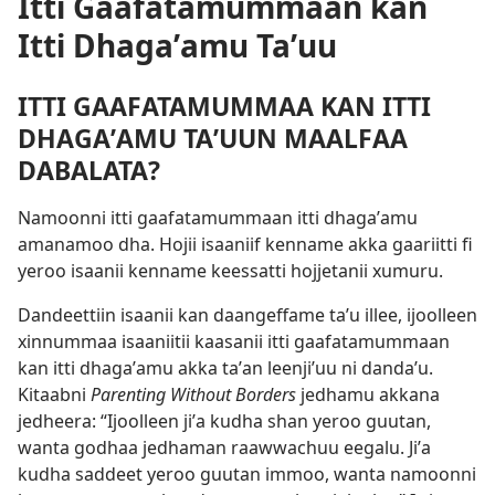
Itti Gaafatamummaan kan
Itti Dhagaʼamu Taʼuu
ITTI GAAFATAMUMMAA KAN ITTI
DHAGAʼAMU TAʼUUN MAALFAA
DABALATA?
Namoonni itti gaafatamummaan itti dhagaʼamu
amanamoo dha. Hojii isaaniif kenname akka gaariitti fi
yeroo isaanii kenname keessatti hojjetanii xumuru.
Dandeettiin isaanii kan daangeffame taʼu illee, ijoolleen
xinnummaa isaaniitii kaasanii itti gaafatamummaan
kan itti dhagaʼamu akka taʼan leenjiʼuu ni dandaʼu.
Kitaabni
Parenting Without Borders
jedhamu akkana
jedheera: “Ijoolleen jiʼa kudha shan yeroo guutan,
wanta godhaa jedhaman raawwachuu eegalu. Jiʼa
kudha saddeet yeroo guutan immoo, wanta namoonni