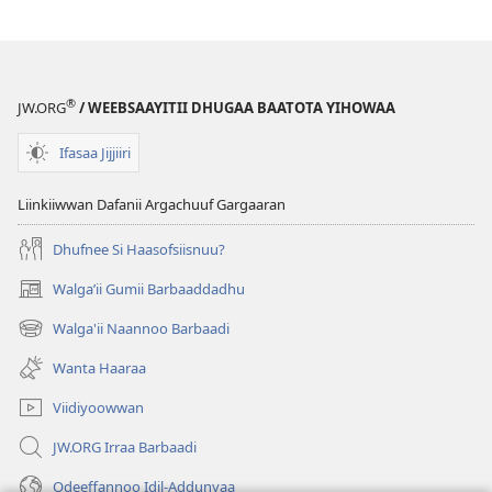
Barachuu
Qaban
Jaʼa
®
JW.ORG
/ WEEBSAAYITII DHUGAA BAATOTA YIHOWAA
Ifasaa Jijjiiri
Liinkiiwwan Dafanii Argachuuf Gargaaran
Dhufnee Si Haasofsiisnuu?
Walgaʼii Gumii Barbaaddadhu
(opens
new
Walga'ii Naannoo Barbaadi
(opens
window)
new
Wanta Haaraa
window)
Viidiyoowwan
JW.ORG Irraa Barbaadi
Odeeffannoo Idil-Addunyaa