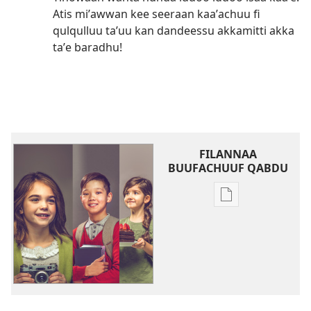
Atis miʼawwan kee seeraan kaaʼachuu fi
qulqulluu taʼuu kan dandeessu akkamitti akka
taʼe baradhu!
FILANNAA
BUUFACHUUF QABDU
Filannaawwan
barreeffamoota
buufachuuf
qabdu
DAMMAQAA!
Barumsawwan
Ijoolleen