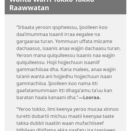
Raawwatan
“Irbaata yeroon qopheessu, ijoolleen koo
daaʼimummaa isaanii irraa eegalee na
gargaaraa turan. Yommuun uffata miicame
dachaasus, isaanis anaa wajjin dachaasu turan.
Yeroon mana qulqulleessu isaanis naa wajjin
qulqulleessu. Hojii hojjechuun isaaniif
gammachiisaa dha. Kana malees, anaa wajjin
taʼanii wanta ani hojjedhu hojjechuun isaan
gammachiisa. Ijoolleen koo nama itti
gaafatamummaan itti dhagaʼamu taʼuu kan
baratan haala kanaani dha.”
—Looraa.
“Yeroo tokko, ilmi keenya yeroo mucaa xinnoo
turetti dubartii michuu maatii keenyaa taate
takka dubbii isaatiin waan mufachiiseef
bilbilaan dhiifama akka gaafatu isa taasiseen