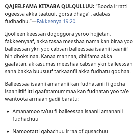
QAJEELFAMA KITAABA QULQULLUU:
“Booda irratti
ogeessa akka taatuuf, gorsa dhagaʼi, adabas
fudhadhu.”—
Fakkeenya 19:20
.
Ijoolleen keessan dogoggora yeroo hojjetan,
fakkeenyaaf, akka tasaa meeshaa nama kan biraa yoo
balleessan ykn yoo cabsan balleessaa isaanii isaaniif
hin dhoksinaa. Kanaa mannaa, dhiifama akka
gaafatan, akkasumas meeshaa cabsan ykn balleessan
sana bakka buusuuf tarkaanfii akka fudhatu godhaa.
Balleessaa isaanii amananii kan fudhatanii fi gocha
isaaniitiif itti gaafatamummaa kan fudhatan yoo taʼe
wantoota armaan gadii baratu:
Amanamoo taʼuu fi balleessaa isaanii amananii
fudhachuu
Namootatti qabachuu irraa of qusachuu