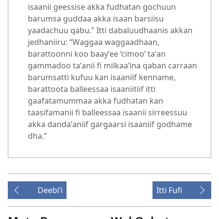
isaanii geessise akka fudhatan gochuun
barumsa guddaa akka isaan barsiisu
yaadachuu qabu.” Itti dabaluudhaanis akkan
jedhaniiru: “Waggaa waggaadhaan,
barattoonni koo baayʼee ‘cimoo’ taʼan
gammadoo taʼanii fi milkaaʼina qaban carraan
barumsatti kufuu kan isaaniif kenname,
barattoota balleessaa isaaniitiif itti
gaafatamummaa akka fudhatan kan
taasifamanii fi balleessaa isaanii sirreessuu
akka dandaʼaniif gargaarsi isaaniif godhame
dha.”
Deebiʼi
Itti Fufi