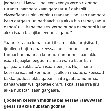
jedheera: “Hawwii ijoolleen keenya yeroo xixinnoo
turanitti namoota kaan gargaaruuf qabaniif
xiyyeeffannaa hin kenninu taanaan, ijoolleen namoota
kaan gargaaruun barbaachisaa akka hin taane yaaduu
dandaʼu . . . Kana malees, yeroo hunda namoonni kaan
akka isaan tajaajilan eeguu jalqabu.”
Yaanni kitaaba kana irratti ibsame akka argisiisutti,
ijoolleen hojii mana keessaa hojjechuun isaanii,
fudhachuu mannaa kennuu, namoonni kaan akka
isaan tajaajilan eeguu mannaa warra kaan kan
gargaaran akka taʼan isaan leenjisa. Hojii mana
keessaa isaaniif kennuun, ijoolleen maaticha keessatti
bakka guddaa akka qabanii fi itti gaafatamummaa
kanaa wajjin wal qabatee dhufu akka isaan irra jiru
akka hubatan isaan gargaara.
Ijoolleen keessan miidhaa balleessaa raawwatan
geessisu akka hubatan godhaa.