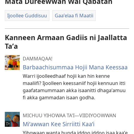
Mata Dureewwan Wal Qabatan
Ijoollee Guddisuu
Gaaʼelaa fi Maatii
Kanneen Armaan Gadiis ni Jaallatta
Taʼa
DAMMAQAA!
Barbaachisummaa Hojii Mana Keessaa
Warri ijoolleedhaaf hojii kan hin kenne
maaliifi? Ijoolleen keessaniif hojii kennuun itti
gaafatamummaan akka isaanitti dhagaʼamuu
fi akka gammadan isaan godha.
MICHUU YIHOWAA TAʼI​—VIIDIYOOWWAN
Miʼawwan Kee Sirriitti Kaaʼi
Yihowaan wanta hunda iddoo iddoo isaa kaaʼe.