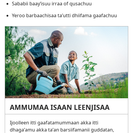
Sababii baayʼisuu irraa of qusachuu
Yeroo barbaachisaa taʼutti dhiifama gaafachuu
AMMUMAA ISAAN LEENJISAA
Ijoolleen itti gaafatamummaan akka itti
dhagaʼamu akka taʼan barsiifamanii guddatan,