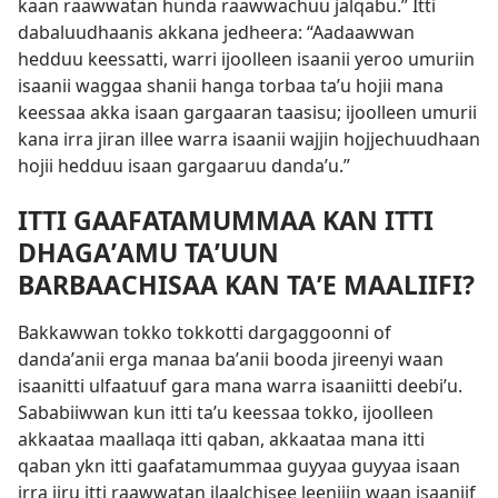
kaan raawwatan hunda raawwachuu jalqabu.” Itti
dabaluudhaanis akkana jedheera: “Aadaawwan
hedduu keessatti, warri ijoolleen isaanii yeroo umuriin
isaanii waggaa shanii hanga torbaa taʼu hojii mana
keessaa akka isaan gargaaran taasisu; ijoolleen umurii
kana irra jiran illee warra isaanii wajjin hojjechuudhaan
hojii hedduu isaan gargaaruu dandaʼu.”
ITTI GAAFATAMUMMAA KAN ITTI
DHAGAʼAMU TAʼUUN
BARBAACHISAA KAN TAʼE MAALIIFI?
Bakkawwan tokko tokkotti dargaggoonni of
dandaʼanii erga manaa baʼanii booda jireenyi waan
isaanitti ulfaatuuf gara mana warra isaaniitti deebiʼu.
Sababiiwwan kun itti taʼu keessaa tokko, ijoolleen
akkaataa maallaqa itti qaban, akkaataa mana itti
qaban ykn itti gaafatamummaa guyyaa guyyaa isaan
irra jiru itti raawwatan ilaalchisee leenjiin waan isaaniif