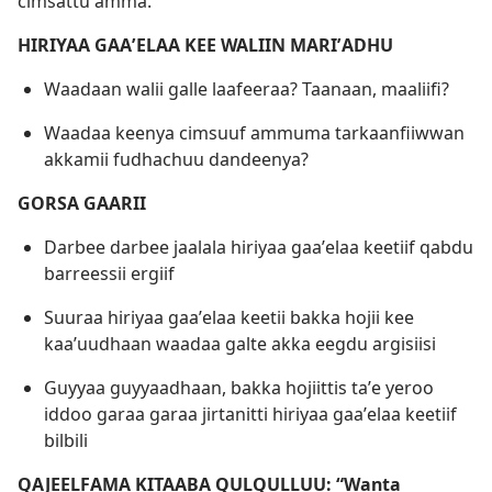
cimsattu amma.
HIRIYAA GAAʼELAA KEE WALIIN MARIʼADHU
Waadaan walii galle laafeeraa? Taanaan, maaliifi?
Waadaa keenya cimsuuf ammuma tarkaanfiiwwan
akkamii fudhachuu dandeenya?
GORSA GAARII
Darbee darbee jaalala hiriyaa gaaʼelaa keetiif qabdu
barreessii ergiif
Suuraa hiriyaa gaaʼelaa keetii bakka hojii kee
kaaʼuudhaan waadaa galte akka eegdu argisiisi
Guyyaa guyyaadhaan, bakka hojiittis taʼe yeroo
iddoo garaa garaa jirtanitti hiriyaa gaaʼelaa keetiif
bilbili
QAJEELFAMA KITAABA QULQULLUU: “Wanta