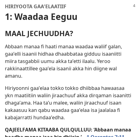
HIRIYOOTA GAAʼELAATIIF
1: Waadaa Eeguu
MAAL JECHUUDHA?
Abbaan manaa fi haati manaa waadaa waliif galan,
gaaʼelli isaanii hidhaa dhaabbataa gidduu isaaniitti
miira tasgabbii uumu akka taʼetti ilaalu. Yeroo
rakkinaattillee gaaʼela isaanii akka hin diigne wal
amanu.
Hiriyoonni gaaʼelaa tokko tokko dhiibbaa hawaasaa
ykn maatiitiin waliin jiraachuuf akka dirqaman isaanitti
dhagaʼama. Haa taʼu malee, waliin jiraachuuf isaan
kakaasuu kan qabu waadaa gaaʼelaa isa jaalalaa fi
kabajarratti hundaaʼedha.
QAJEELFAMA KITAABA QULQULLUU: ‘Abbaan manaa