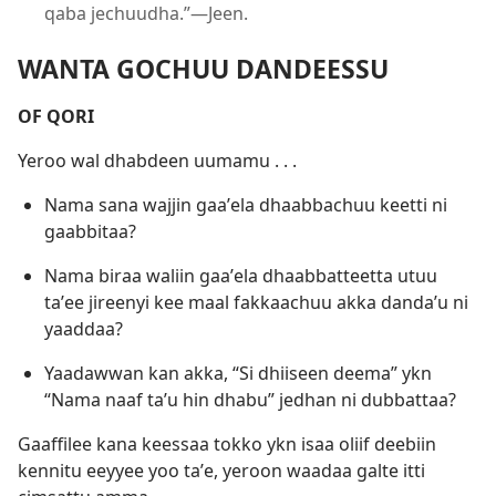
qaba jechuudha.”—Jeen.
WANTA GOCHUU DANDEESSU
OF QORI
Yeroo wal dhabdeen uumamu . . .
Nama sana wajjin gaaʼela dhaabbachuu keetti ni
gaabbitaa?
Nama biraa waliin gaaʼela dhaabbatteetta utuu
taʼee jireenyi kee maal fakkaachuu akka dandaʼu ni
yaaddaa?
Yaadawwan kan akka, “Si dhiiseen deema” ykn
“Nama naaf taʼu hin dhabu” jedhan ni dubbattaa?
Gaaffilee kana keessaa tokko ykn isaa oliif deebiin
kennitu eeyyee yoo taʼe, yeroon waadaa galte itti