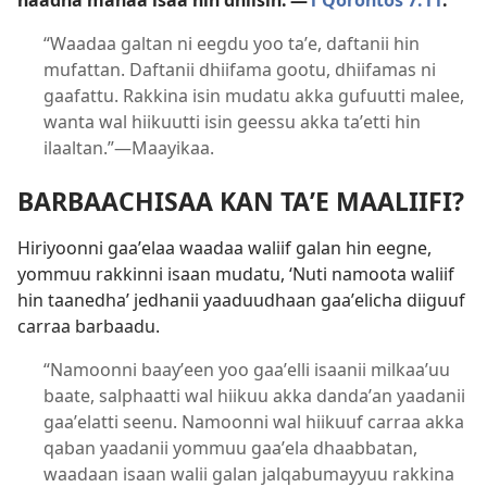
haadha manaa isaa hin dhiisin.’—
1 Qorontos 7:11
.
“Waadaa galtan ni eegdu yoo taʼe, daftanii hin
mufattan. Daftanii dhiifama gootu, dhiifamas ni
gaafattu. Rakkina isin mudatu akka gufuutti malee,
wanta wal hiikuutti isin geessu akka taʼetti hin
ilaaltan.”—Maayikaa.
BARBAACHISAA KAN TAʼE MAALIIFI?
Hiriyoonni gaaʼelaa waadaa waliif galan hin eegne,
yommuu rakkinni isaan mudatu, ‘Nuti namoota waliif
hin taanedha’ jedhanii yaaduudhaan gaaʼelicha diiguuf
carraa barbaadu.
“Namoonni baayʼeen yoo gaaʼelli isaanii milkaaʼuu
baate, salphaatti wal hiikuu akka dandaʼan yaadanii
gaaʼelatti seenu. Namoonni wal hiikuuf carraa akka
qaban yaadanii yommuu gaaʼela dhaabbatan,
waadaan isaan walii galan jalqabumayyuu rakkina