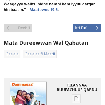
Waaqayyo walitti hidhe namni kam iyyuu gargar
hin baasin.”—
Maatewos 19:6
.
Deebiʼi
Itti Fufi
Mata Dureewwan Wal Qabatan
Gaaʼela
Gaaʼelaa fi Maatii
FILANNAA
BUUFACHUUF QABDU
Filannaawwan