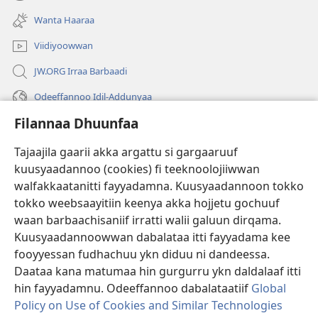
(opens
window)
new
Wanta Haaraa
window)
Viidiyoowwan
JW.ORG Irraa Barbaadi
Odeeffannoo Idil-Addunyaa
Filannaa Dhuunfaa
Gargaarsa
Tajaajila gaarii akka argattu si gargaaruuf
Buusii
(opens
kuusyaadannoo (cookies) fi teeknoolojiiwwan
new
walfakkaatanitti fayyadamna. Kuusyaadannoon tokko
window)
"LAAYIBRARII INTARNEETIIRRAA"
tokko weebsaayitiin keenya akka hojjetu gochuuf
(opens
new
waan barbaachisaniif irratti walii galuun dirqama.
®
JW Hub
window)
Kuusyaadannoowwan dabalataa itti fayyadama kee
(opens
new
fooyyessan fudhachuu ykn diduu ni dandeessa.
Appilikeeshinii
JW Library
window)
Daataa kana matumaa hin gurgurru ykn daldalaaf itti
hin fayyadamnu. Odeeffannoo dabalataatiif
Global
Policy on Use of Cookies and Similar Technologies