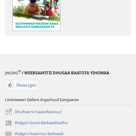
barreeffamoota
buufachuuf
qabdu
DAMMAQAA!
Iccitiiwwan
Maatiin
Akka
Milkaaʼu
Gargaaran
12
®
JW.ORG
/ WEEBSAAYITII DHUGAA BAATOTA YIHOWAA
Ifasaa Jijjiiri
Liinkiiwwan Dafanii Argachuuf Gargaaran
Dhufnee Si Haasofsiisnuu?
Walgaʼii Gumii Barbaaddadhu
(opens
new
Walga'ii Naannoo Barbaadi