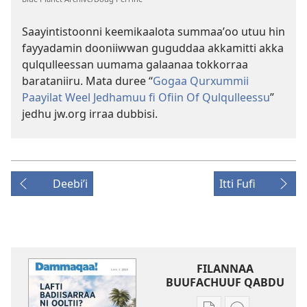
Saayintistoonni keemikaalota summaaʼoo utuu hin
fayyadamin dooniiwwan guguddaa akkamitti akka
qulqulleessan uumama galaanaa tokkorraa
barataniiru. Mata duree “
Gogaa Qurxummii
Paayilat Weel Jedhamuu fi Ofiin Of Qulqulleessu
”
jedhu jw.org irraa dubbisi.
Deebiʼi
Itti Fufi
FILANNAA
BUUFACHUUF QABDU