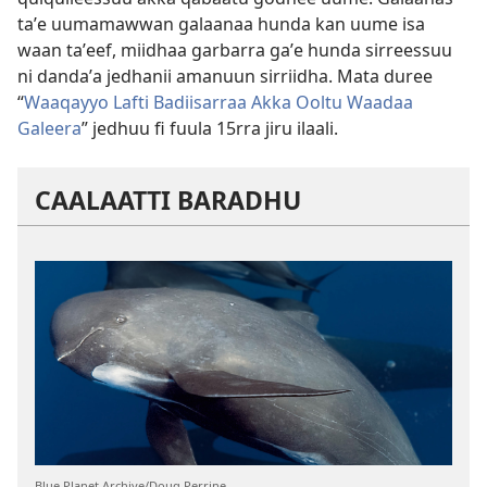
taʼe uumamawwan galaanaa hunda kan uume isa
waan taʼeef, miidhaa garbarra gaʼe hunda sirreessuu
ni dandaʼa jedhanii amanuun sirriidha. Mata duree
“
Waaqayyo Lafti Badiisarraa Akka Ooltu Waadaa
Galeera
” jedhuu fi fuula 15rra jiru ilaali.
CAALAATTI BARADHU
Blue Planet Archive/Doug Perrine