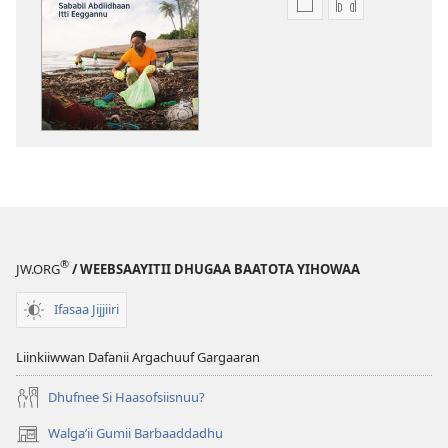
Filannaawwan
Filannaawwa
barreeffamoota
oodiyoo
buufachuuf
buufachuuf
qabdu
qabdu
DAMMAQAA!
DAMMAQAA!
Lafti
Lafti
Badiisarraa
Badiisarraa
ni
ni
Ooltii?
Ooltii?
—
—
Sababii
Sababii
®
JW.ORG
/ WEEBSAAYITII DHUGAA BAATOTA YIHOWAA
Abdiidhaan
Abdiidhaan
Itti
Itti
Ifasaa Jijjiiri
Eeggannu
Eeggannu
Liinkiiwwan Dafanii Argachuuf Gargaaran
Dhufnee Si Haasofsiisnuu?
Walgaʼii Gumii Barbaaddadhu
(opens