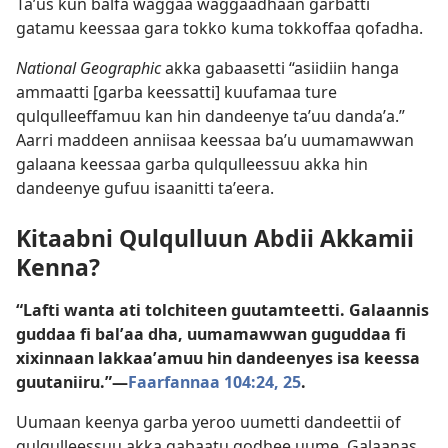
Taʼus kun balfa waggaa waggaadhaan garbatti
gatamu keessaa gara tokko kuma tokkoffaa qofadha.
National Geographic
akka gabaasetti “asiidiin hanga
ammaatti [garba keessatti] kuufamaa ture
qulqulleeffamuu kan hin dandeenye taʼuu dandaʼa.”
Aarri maddeen anniisaa keessaa baʼu uumamawwan
galaana keessaa garba qulqulleessuu akka hin
dandeenye gufuu isaanitti taʼeera.
Kitaabni Qulqulluun Abdii Akkamii
Kenna?
“Lafti wanta ati tolchiteen guutamteetti. Galaannis
guddaa fi balʼaa dha, uumamawwan guguddaa fi
xixinnaan lakkaaʼamuu hin dandeenyes isa keessa
guutaniiru.”—
Faarfannaa 104:24, 25
.
Uumaan keenya garba yeroo uumetti dandeettii of
qulqulleessuu akka qabaatu godhee uume. Galaanas