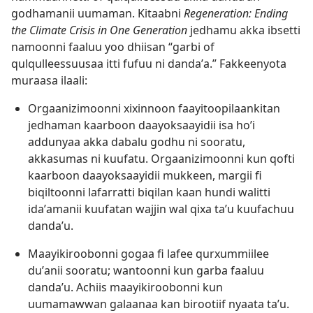
godhamanii uumaman. Kitaabni
Regeneration: Ending
the Climate Crisis in One Generation
jedhamu akka ibsetti
namoonni faaluu yoo dhiisan “garbi of
qulqulleessuusaa itti fufuu ni dandaʼa.” Fakkeenyota
muraasa ilaali:
Orgaanizimoonni xixinnoon faayitoopilaankitan
jedhaman kaarboon daayoksaayidii isa hoʼi
addunyaa akka dabalu godhu ni sooratu,
akkasumas ni kuufatu. Orgaanizimoonni kun qofti
kaarboon daayoksaayidii mukkeen, margii fi
biqiltoonni lafarratti biqilan kaan hundi walitti
idaʼamanii kuufatan wajjin wal qixa taʼu kuufachuu
dandaʼu.
Maayikiroobonni gogaa fi lafee qurxummiilee
duʼanii sooratu; wantoonni kun garba faaluu
dandaʼu. Achiis maayikiroobonni kun
uumamawwan galaanaa kan birootiif nyaata taʼu.