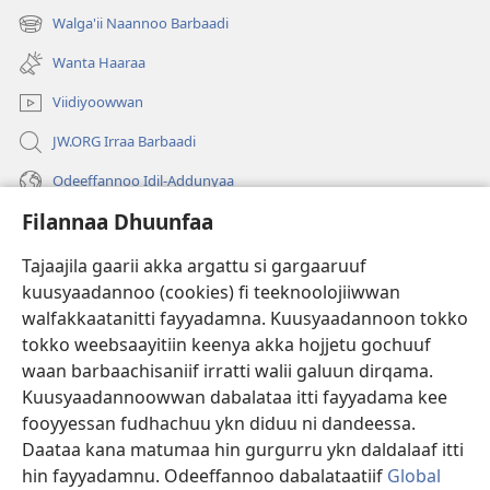
new
Walga'ii Naannoo Barbaadi
(opens
window)
new
Wanta Haaraa
window)
Viidiyoowwan
JW.ORG Irraa Barbaadi
Odeeffannoo Idil-Addunyaa
Filannaa Dhuunfaa
Gargaarsa
Tajaajila gaarii akka argattu si gargaaruuf
Buusii
(opens
kuusyaadannoo (cookies) fi teeknoolojiiwwan
new
walfakkaatanitti fayyadamna. Kuusyaadannoon tokko
window)
"LAAYIBRARII INTARNEETIIRRAA"
tokko weebsaayitiin keenya akka hojjetu gochuuf
(opens
new
waan barbaachisaniif irratti walii galuun dirqama.
®
JW Hub
window)
Kuusyaadannoowwan dabalataa itti fayyadama kee
(opens
new
fooyyessan fudhachuu ykn diduu ni dandeessa.
Appilikeeshinii
JW Library
window)
Daataa kana matumaa hin gurgurru ykn daldalaaf itti
hin fayyadamnu. Odeeffannoo dabalataatiif
Global