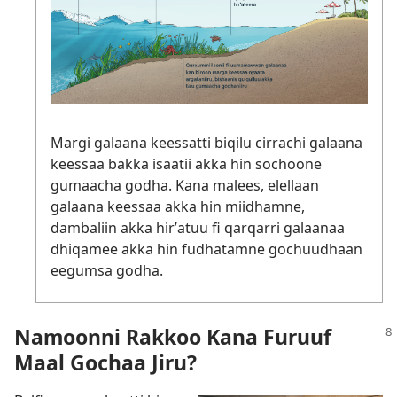
Margi galaana keessatti biqilu cirrachi galaana
keessaa bakka isaatii akka hin sochoone
gumaacha godha. Kana malees, elellaan
galaana keessaa akka hin miidhamne,
dambaliin akka hirʼatuu fi qarqarri galaanaa
dhiqamee akka hin fudhatamne gochuudhaan
eegumsa godha.
Namoonni Rakkoo Kana Furuuf
Maal Gochaa Jiru?