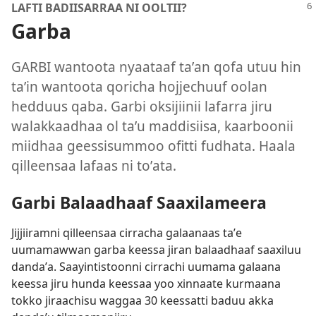
LAFTI BADIISARRAA NI OOLTII?
Garba
GARBI wantoota nyaataaf taʼan qofa utuu hin
taʼin wantoota qoricha hojjechuuf oolan
hedduus qaba. Garbi oksijiinii lafarra jiru
walakkaadhaa ol taʼu maddisiisa, kaarboonii
miidhaa geessisummoo ofitti fudhata. Haala
qilleensaa lafaas ni toʼata.
Garbi Balaadhaaf Saaxilameera
Jijjiiramni qilleensaa cirracha galaanaas taʼe
uumamawwan garba keessa jiran balaadhaaf saaxiluu
dandaʼa. Saayintistoonni cirrachi uumama galaana
keessa jiru hunda keessaa yoo xinnaate kurmaana
tokko jiraachisu waggaa 30 keessatti baduu akka