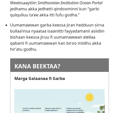
Weebsaayitiin
Smithsonian Institution Ocean Portal
jedhamu akka jedhetti qindoominni kun “garbi
qulqulluu taʼee akka itti fufu godha.”
Uumamawwan garba keessa jiran hedduun sirna
bullaaʼinsa nyaataa isaaniitti fayyadamanii asiidiin
bishaan keessa jiruu fi uumamawwan elellaa
qabanii fi uumamawwan kan biroo miidhu akka
hirʼatu godhu.
KANA BEEKTAA?
Marga Galaanaa fi Garba