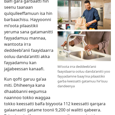
Balfi gara garbaatti hin
seenu taanaan
qulqulleeffamuun isa hin
barbaachisu. Hayyoonni
miʼoota pilaastikii
yeruma sana gatamanitti
fayyadamuu mannaa,
wantoota irra
deddeebiʼanii faayidaarra
ooluu dandaʼanitti akka
fayyadamnu kan
Miʼoota irra deddeebiʼanii
jajjabeessan kanaafi.
faayidaarra ooluu dandaʼanitti yoo
fayyadamne baayʼina pilaastikii
Kun qofti garuu gaʼaa
garba keessatti gatamuu hirʼisuu
miti. Dhiheenya kana
dandeenya
dhaabbanni eegumsa
naannoo tokko waggaa
tokko keessatti balfa biyyoota 112 keessatti qarqara
galaanaatti gatame toonii 9,200 ol walitti qabeera.