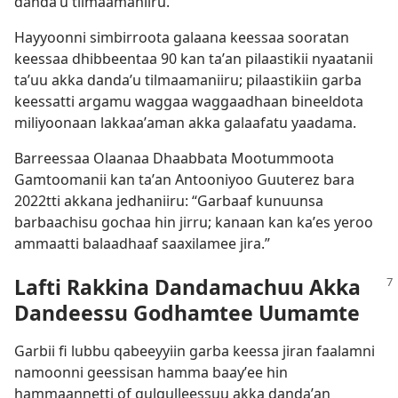
dandaʼu tilmaamaniiru.
Hayyoonni simbirroota galaana keessaa sooratan
keessaa dhibbeentaa 90 kan taʼan pilaastikii nyaatanii
taʼuu akka dandaʼu tilmaamaniiru; pilaastikiin garba
keessatti argamu waggaa waggaadhaan bineeldota
miliyoonaan lakkaaʼaman akka galaafatu yaadama.
Barreessaa Olaanaa Dhaabbata Mootummoota
Gamtoomanii kan taʼan Antooniyoo Guuterez bara
2022tti akkana jedhaniiru: “Garbaaf kunuunsa
barbaachisu gochaa hin jirru; kanaan kan kaʼes yeroo
ammaatti balaadhaaf saaxilamee jira.”
Lafti Rakkina Dandamachuu Akka
Dandeessu Godhamtee Uumamte
Garbii fi lubbu qabeeyyiin garba keessa jiran faalamni
namoonni geessisan hamma baayʼee hin
hammaannetti of qulqulleessuu akka dandaʼan