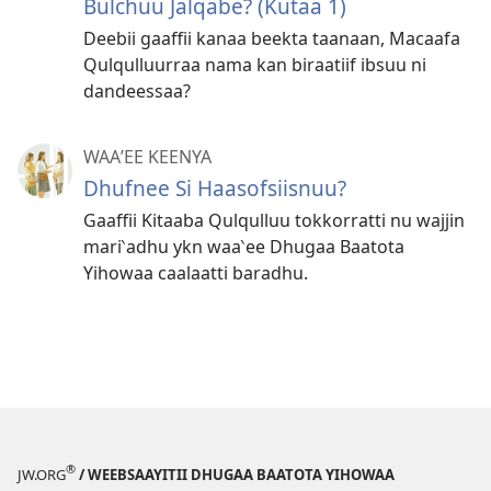
Bulchuu Jalqabe? (Kutaa 1)
Deebii gaaffii kanaa beekta taanaan, Macaafa
Qulqulluurraa nama kan biraatiif ibsuu ni
dandeessaa?
WAAʼEE KEENYA
Dhufnee Si Haasofsiisnuu?
Gaaffii Kitaaba Qulqulluu tokkorratti nu wajjin
mari‵adhu ykn waa‵ee Dhugaa Baatota
Yihowaa caalaatti baradhu.
®
JW.ORG
/ WEEBSAAYITII DHUGAA BAATOTA YIHOWAA