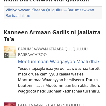
Viidiyoowwan Kitaaba Qulqulluu—Barumsawwan
Barbaachisoo
Kanneen Armaan Gadiis ni Jaallatta
Taʼa
BARUMSAWWAN KITAABA QULQULLUU
BARBAACHISOO
Mootummaan Waaqayyoo Maali dha?
Yesuus tajaajila isaa yeroo raawwachaa turetti
mata druee kam iyyuu caalaa waaʼee
Mootummaa Waaqayyoo barsiiseera. Duuka
buutonni isaas Mootummaan kun akka dhufu
waggoota hedduudhaaf kadhachaa turaniiru.
DEEBII GAAFFII KITAABA QULQULLUU