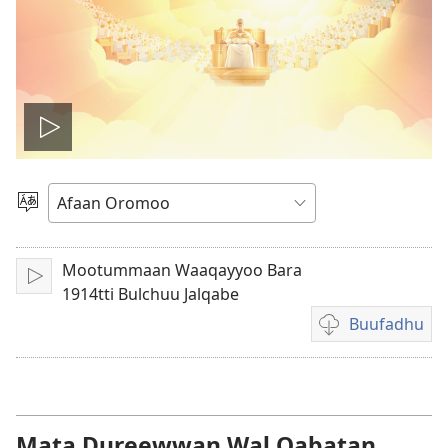
Viidiyoo
taphachiisi
Afaan
Filadhu
Mootummaan Waaqayyoo Bara
Bani
1914tti Bulchuu Jalqabe
Buufadhu
Filannaawwan
viidiyoo
buufachuuf
qabdu
Mata Dureewwan Wal Qabatan