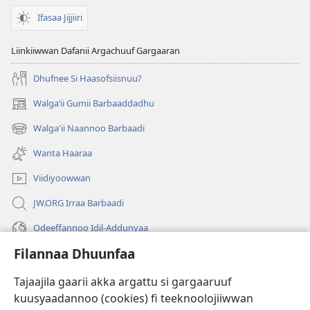
Ifasaa Jijjiiri
Liinkiiwwan Dafanii Argachuuf Gargaaran
Dhufnee Si Haasofsiisnuu?
Walgaʼii Gumii Barbaaddadhu
(opens
new
Walga'ii Naannoo Barbaadi
(opens
window)
new
Wanta Haaraa
window)
Viidiyoowwan
JW.ORG Irraa Barbaadi
Odeeffannoo Idil-Addunyaa
Filannaa Dhuunfaa
Gargaarsa
Tajaajila gaarii akka argattu si gargaaruuf
Buusii
(opens
kuusyaadannoo (cookies) fi teeknoolojiiwwan
new