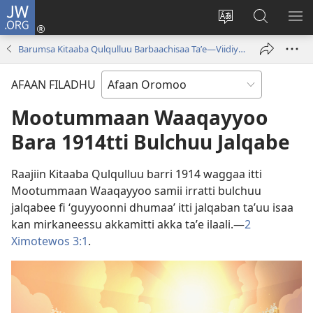
JW.ORG
Gali
(opens
Afaan
JW.ORG
BA
new
weebsaayitii
Irraa
ARG
Barumsa Kitaaba Qulqulluu Barbaachisaa Taʼe—Viidiyoowwan
window)
jijjiiri
Barbaadi
AFAAN FILADHU
Mootummaan Waaqayyoo
Bara 1914tti Bulchuu Jalqabe
Raajiin Kitaaba Qulqulluu barri 1914 waggaa itti
Mootummaan Waaqayyoo samii irratti bulchuu
jalqabee fi ‘guyyoonni dhumaa’ itti jalqaban taʼuu isaa
kan mirkaneessu akkamitti akka taʼe ilaali.—
2
Ximotewos 3:1
.