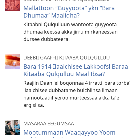
Mallattoon “Guyyoota” ykn “Bara
Dhumaa” Maalidha?
Kitaabni Qulqulluun wantoota guyyoota
dhumaa keessa akka jirru mirkaneessan
dursee dubbateera.
DEEBII GAAFFII KITAABA QULQULLUU
Bara 1914 Ilaalchisee Lakkoofsi Baraa
Kitaaba Qulqulluu Maal Ibsa?
Raajiin Daaniʼel boqonnaa 4 irratti ‘bara torba’
ilaalchisee dubbatame bulchiinsa ilmaan
namootaatiif yeroo murteessaa akka taʼe
argisiisa.
MASARAA EEGUMSAA
Mootummaan Waaqayyoo Yoom