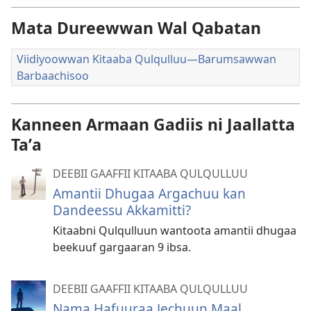
Mata Dureewwan Wal Qabatan
Viidiyoowwan Kitaaba Qulqulluu—Barumsawwan
Barbaachisoo
Kanneen Armaan Gadiis ni Jaallatta
Taʼa
DEEBII GAAFFII KITAABA QULQULLUU
Amantii Dhugaa Argachuu kan
Dandeessu Akkamitti?
Kitaabni Qulqulluun wantoota amantii dhugaa
beekuuf gargaaran 9 ibsa.
DEEBII GAAFFII KITAABA QULQULLUU
Nama Hafuuraa Jechuun Maal