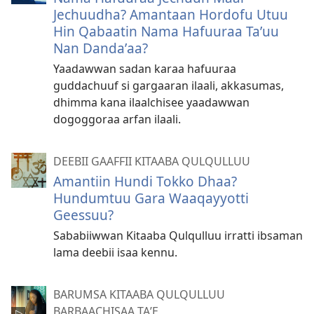
Jechuudha? Amantaan Hordofu Utuu
Hin Qabaatin Nama Hafuuraa Taʼuu
Nan Dandaʼaa?
Yaadawwan sadan karaa hafuuraa
guddachuuf si gargaaran ilaali, akkasumas,
dhimma kana ilaalchisee yaadawwan
dogoggoraa arfan ilaali.
DEEBII GAAFFII KITAABA QULQULLUU
Amantiin Hundi Tokko Dhaa?
Hundumtuu Gara Waaqayyotti
Geessuu?
Sababiiwwan Kitaaba Qulqulluu irratti ibsaman
lama deebii isaa kennu.
BARUMSA KITAABA QULQULLUU
BARBAACHISAA TAʼE