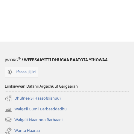
®
JW.ORG
/ WEEBSAAYITII DHUGAA BAATOTA YIHOWAA
Ifasaa Jijjiiri
Liinkiiwwan Dafanii Argachuuf Gargaaran
Dhufnee Si Haasofsiisnuu?
Walgaʼii Gumii Barbaaddadhu
(opens
new
Walga'ii Naannoo Barbaadi
(opens
window)
new
Wanta Haaraa
window)