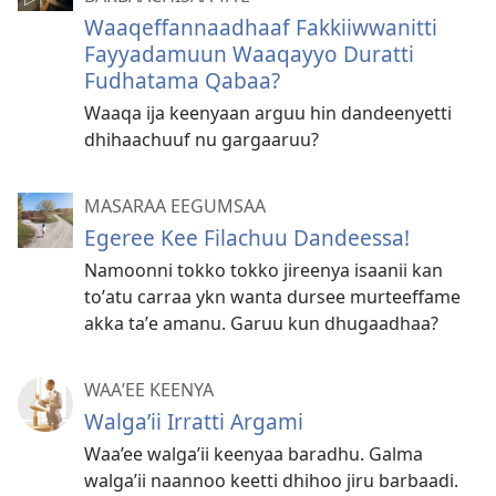
Waaqeffannaadhaaf Fakkiiwwanitti
Fayyadamuun Waaqayyo Duratti
Fudhatama Qabaa?
Waaqa ija keenyaan arguu hin dandeenyetti
dhihaachuuf nu gargaaruu?
MASARAA EEGUMSAA
Egeree Kee Filachuu Dandeessa!
Namoonni tokko tokko jireenya isaanii kan
toʼatu carraa ykn wanta dursee murteeffame
akka taʼe amanu. Garuu kun dhugaadhaa?
WAAʼEE KEENYA
Walga’ii Irratti Argami
Waa’ee walga’ii keenyaa baradhu. Galma
walga’ii naannoo keetti dhihoo jiru barbaadi.