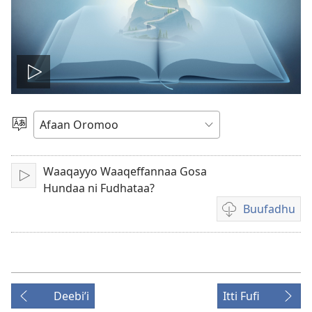
Viidiyoo
taphachiisi
Afaan
Filadhu
Waaqayyo Waaqeffannaa Gosa
Bani
Hundaa ni Fudhataa?
Buufadhu
Filannaawwan
viidiyoo
buufachuuf
qabdu
Deebiʼi
Itti Fufi