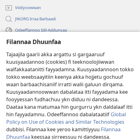
Viidiyoowwan
JW.ORG Irraa Barbaadi
Odeeffannoo Idil-Addunyaa
Filannaa Dhuunfaa
Gargaarsa
Tajaajila gaarii akka argattu si gargaaruuf
Buusii
(opens
kuusyaadannoo (cookies) fi teeknoolojiiwwan
new
walfakkaatanitti fayyadamna. Kuusyaadannoon tokko
window)
"LAAYIBRARII INTARNEETIIRRAA"
tokko weebsaayitiin keenya akka hojjetu gochuuf
(opens
new
waan barbaachisaniif irratti walii galuun dirqama.
®
JW Hub
window)
Kuusyaadannoowwan dabalataa itti fayyadama kee
(opens
new
fooyyessan fudhachuu ykn diduu ni dandeessa.
Appilikeeshinii
JW Library
window)
Daataa kana matumaa hin gurgurru ykn daldalaaf itti
hin fayyadamnu. Odeeffannoo dabalataatiif
Global
Policy on Use of Cookies and Similar Technologies
dubbisi. Filannaa kee yeroo kamittiyyuu
Filannaa
Copyright
© 2026 Watch Tower Bible and Tract Society of Pennsylvania.
Dhuunfaa
keessaa sirreessuu ni dandeessa.