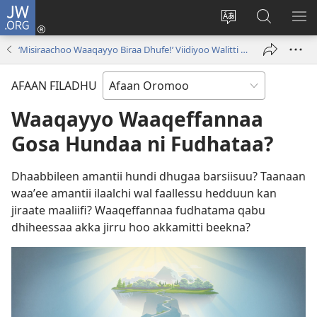
JW.ORG
Gali
(opens
Afaan
JW.ORG
BA
new
weebsaayitii
Irraa
ARG
‘Misiraachoo Waaqayyo Biraa Dhufe!’ Viidiyoo Walitti Aansee Ba‵u
window)
jijjiiri
Barbaadi
AFAAN FILADHU
Waaqayyo Waaqeffannaa
Gosa Hundaa ni Fudhataa?
Dhaabbileen amantii hundi dhugaa barsiisuu? Taanaan
waaʼee amantii ilaalchi wal faallessu hedduun kan
jiraate maaliifi? Waaqeffannaa fudhatama qabu
dhiheessaa akka jirru hoo akkamitti beekna?