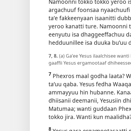
Namoonni tokko tokko yeroo i
argachuuf foonsaa nyaachuufi
taʼe fakkeenyaan isaanitti dub
yeroo kanatti ture. Namoonni t
eenyutu isa dhaggeeffachuu da
hedduunillee isa duuka buʼuu d
7, 8.
(a) Gaʼee Yesus ilaalchisee want
gaaffii Yesus ergamootaaf dhiheesse
7
Phexros maal godha laata? Wan
taʼuu qaba. Yesus fedha Waaq
ammayyuu hin hubanne. Kanaa
dhiisanii deemanii, Yesusiin 
Matumaa; wanti guddaan Phex
tokko jira. Wanti kun maalidha
8
Yesus gara ergamootasaatti g