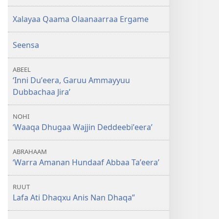
Xalayaa Qaama Olaanaarraa Ergame
Seensa
ABEEL
‘Inni Duʼeera, Garuu Ammayyuu
Dubbachaa Jira’
NOHI
‘Waaqa Dhugaa Wajjin Deddeebiʼeera’
ABRAHAAM
‘Warra Amanan Hundaaf Abbaa Taʼeera’
RUUT
Lafa Ati Dhaqxu Anis Nan Dhaqa”