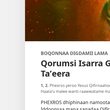
BOQONNAA DIGDAMII LAMA
Qorumsi Isarra
Taʼeera
1, 2.
Phexros yeroo Yesus Qifirnaahom
Haataʼu malee wanti raawwatame ma
PHEXROS dhiphinaan namoota Ye
Iddoonsaa mana sagadaa Qifir