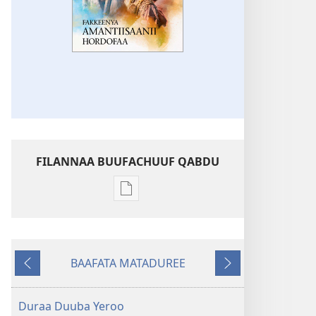
FILANNAA BUUFACHUUF QABDU
Filannaawwan
barreeffamoota
buufachuuf
qabdu
BAAFATA MATADUREE
Fakkeenya
Deebiʼi
Itti
Amantiisaanii
Fufi
Hordofaa
Duraa Duuba Yeroo