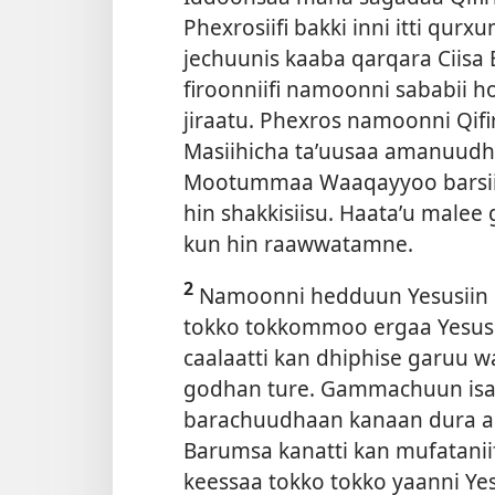
Phexrosiifi bakki inni itti q
jechuunis kaaba qarqara Ciisa B
firoonniifi namoonni sababii h
jiraatu. Phexros namoonni Qif
Masiihicha taʼuusaa amanuudh
Mootummaa Waaqayyoo barsiisu
hin shakkisiisu. Haataʼu malee
kun hin raawwatamne.
2
Namoonni hedduun Yesusiin d
tokko tokkommoo ergaa Yesus 
caalaatti kan dhiphise garuu 
godhan ture. Gammachuun isa
barachuudhaan kanaan dura a
Barumsa kanatti kan mufatanii
keessaa tokko tokko yaanni Y