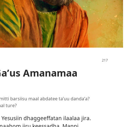
 Gaʼus Amanamaa
itti barsiisu maal abdatee taʼuu dandaʼa?
al ture?
susiin dhaggeeffatan ilaalaa jira.
naahom jiru keessadha. Manni