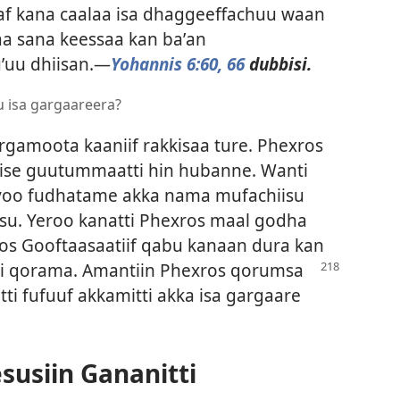
aaf kana caalaa isa dhaggeeffachuu waan
a sana keessaa kan baʼan
uʼuu dhiisan.—
Yohannis 6:60,
66
dubbisi.
 isa gargaareera?
ergamoota kaaniif rakkisaa ture. Phexros
iise guutummaatti hin hubanne. Wanti
i yoo fudhatame akka nama mufachiisu
isu. Yeroo kanatti Phexros maal godha
 Gooftaasaatiif qabu kanaan dura kan
i qorama. Amantiin Phexros qorumsa
ti fufuuf akkamitti akka isa gargaare
susiin Gananitti