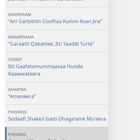
MAARIYAAM
“Ani Garbittiin Gooftaa Kunoo Asan Jira”
MAAARIYAAM
“Garaatti Qabattee, Itti Yaaddi Turte”
YOSEEF
Itti Gaafatamummaasaa Hunda
Raawwateera
MAARTAA
“Amaneera”
PHEXROS
Sodaafi Shakkii Isatti Dhagaʼame Moʼeera
PHEXROS