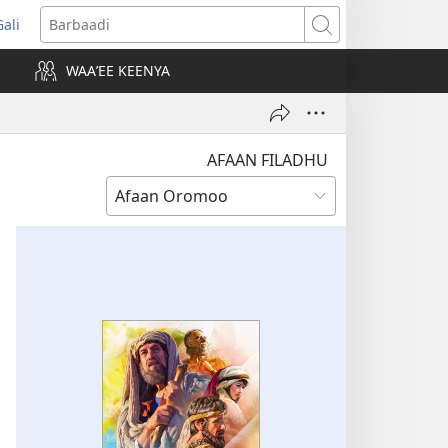
Gali
opens
Barbaadi
new
WAAʼEE KEENYA
indow)
AFAAN FILADHU