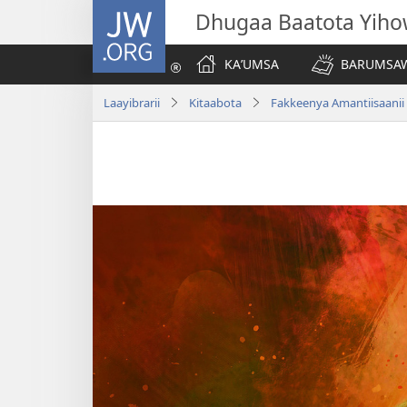
JW.ORG
Dhugaa Baatota Yih
KAʼUMSA
BARUMSAW
Laayibrarii
Kitaabota
Fakkeenya Amantiisaanii