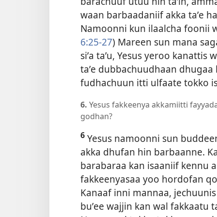
barachuuf utuu hin taʼin, amm
waan barbaadaniif akka taʼe h
Namoonni kun ilaalcha foonii wa
6:25-27
) Mareen sun mana sagad
siʼa taʼu, Yesus yeroo kanatti
taʼe dubbachuudhaan dhugaa
fudhachuun itti ulfaate tokko i
6.
Yesus fakkeenya akkamiitti fayya
godhan?
6
Yesus namoonni sun buddeena
akka dhufan hin barbaanne. K
barabaraa kan isaaniif kennu a
fakkeenyasaa yoo hordofan qo
Kanaaf inni mannaa, jechuunis
buʼee wajjin kan wal fakkaatu t