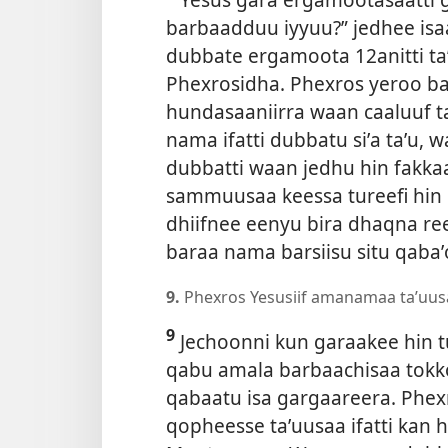
barbaadduu iyyuu?” jedhee isaa
dubbate ergamoota 12anitti ta
Phexrosidha. Phexros yeroo b
hundasaaniirra waan caaluuf ta
nama ifatti dubbatu siʼa taʼu,
dubbatti waan jedhu hin fakkaa
sammuusaa keessa tureefi hin
dhiifnee eenyu bira dhaqna ree
baraa nama barsiisu situ qaba
9.
Phexros Yesusiif amanamaa taʼuusaa
9
Jechoonni kun garaakee hin tu
qabu amala barbaachisaa tok
qabaatu isa gargaareera. Phe
qopheesse taʼuusaa ifatti kan h