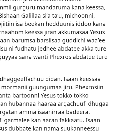
urxummii gurguru mandaruma kana keessa,
ishaan Galiilaa siʼa taʼu, michoonni,
ojiitiin isa beekan hedduunis iddoo kana
irnaahom keessa jiran akkumasaa Yesus
aan barumsa barsiisaa guddichi waaʼee
 ni fudhatu jedhee abdatee akka ture
 guyyaa sana wanti Phexros abdatee ture
haggeeffachuu didan. Isaan keessaa
mormanii guungumaa jiru. Phexrosiin
wanta bartoonni Yesus tokko tokko
an hubannaa haaraa argachuufi dhugaa
rgatan amma isaanirraa badeera.
fi garmalee kan aaran fakkaatu. Isaan
esus dubbate kan nama suukanneessu