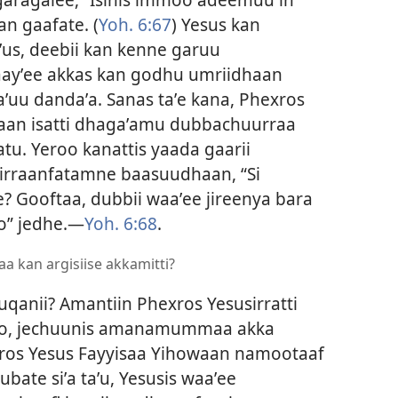
n gaafate. (
Yoh. 6:67
) Yesus kan
ʼus, deebii kan kenne garuu
aayʼee akkas kan godhu umriidhaan
ʼuu dandaʼa. Sanas taʼe kana, Phexros
 waan isatti dhagaʼamu dubbachuurraa
tu. Yeroo kanattis yaada gaarii
 irraanfatamne baasuudhaan, “Si
? Gooftaa, dubbii waaʼee jireenya bara
ʼo” jedhe.—
Yoh. 6:68
.
 kan argisiise akkamitti?
qanii? Amantiin Phexros Yesusirratti
ko, jechuunis amanamummaa akka
xros Yesus Fayyisaa Yihowaan namootaaf
ubate siʼa taʼu, Yesusis waaʼee