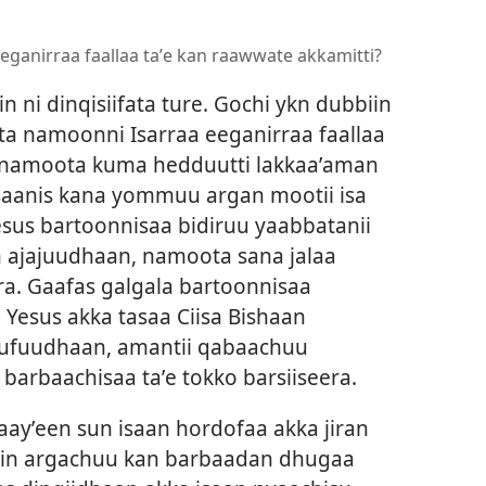
ganirraa faallaa taʼe kan raawwate akkamitti?
 ni dinqisiifata ture. Gochi ykn dubbiin
a namoonni Isarraa eeganirraa faallaa
a namoota kuma hedduutti lakkaaʼaman
Isaanis kana yommuu argan mootii isa
esus bartoonnisaa bidiruu yaabbatanii
n ajajuudhaan, namoota sana jalaa
era. Gaafas galgala bartoonnisaa
, Yesus akka tasaa Ciisa Bishaan
dhufuudhaan, amantii qabaachuu
 barbaachisaa taʼe tokko barsiiseera.
aayʼeen sun isaan hordofaa akka jiran
iin argachuu kan barbaadan dhugaa