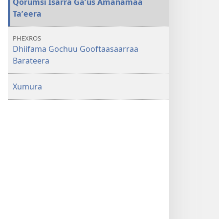
Qorumsi Isarra Gaʼus Amanamaa
Taʼeera
PHEXROS
Dhiifama Gochuu Gooftaasaarraa
Barateera
Xumura