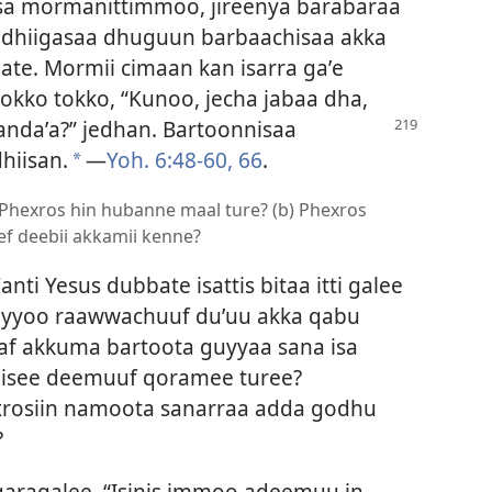
sa mormanittimmoo, jireenya barabaraa
 dhiigasaa dhuguun barbaachisaa akka
bate. Mormii cimaan kan isarra gaʼe
okko tokko, “Kunoo, jecha jabaa dha,
ndaʼa?” jedhan. Bartoonnisaa
hiisan.
—
Yoh. 6:48-60,
66
.
a
i Phexros hin hubanne maal ture? (b) Phexros
ef deebii akkamii kenne?
ti Yesus dubbate isattis bitaa itti galee
ayyoo raawwachuuf duʼuu akka qabu
f akkuma bartoota guyyaa sana isa
dhiisee deemuuf qoramee turee?
rosiin namoota sanarraa adda godhu
?
aragalee, “Isinis immoo adeemuu in