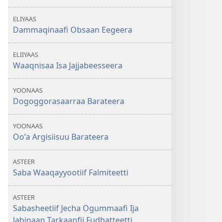
ELIYAAS
Dammaqinaafi Obsaan Eegeera
ELIIYAAS
Waaqnisaa Isa Jajjabeesseera
YOONAAS
Dogoggorasaarraa Barateera
YOONAAS
Ooʼa Argisiisuu Barateera
ASTEER
Saba Waaqayyootiif Falmiteetti
ASTEER
Sabasheetiif Jecha Ogummaafi Ija
Jabinaan Tarkaanfii Fudhatteetti