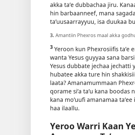
akka taʼe dubbachaa jiru. Kan
hin barbaanneef, mana sagada
taʼuusaarrayyuu, isa duukaa b
3.
Amantiin Phexros maal akka godhu
3
Yeroon kun Phexrosiifis taʼe 
wanta Yesus guyyaa sana bars
Yesus dubbate jechaa jechatt
hubatee akka ture hin shakkisi
laata? Amanamummaan Phexros
qorame siʼa taʼu kana boodas
n
kana moʼuufi amanamaa taʼee it
haa ilaallu.
Yeroo Warri Kaan Ye