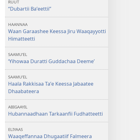
RUUT
“Dubartii Baʼeettii”
HAANNAA
Waan Garaashee Keessa Jiru Waaqayyotti
Himatteetti
SAAMUʼEL
‘Yihowaa Duratti Guddachaa Deeme’
SAAMUʼEL
Haala Rakkisaa Taʼe Keessa Jabaatee
Dhaabateera
ABIGAAYIL
Hubannaadhaan Tarkaanfii Fudhatteetti
ELIYAAS
Waaqeffannaa Dhugaatiif Falmeera