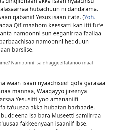
as dinqiidhaan akka isaan nyaachisu
aalasaarraa hubachuun ni dandaʼama.
an qabaniif Yesus isaan ifate. (
Yoh.
aa Qifirnaahom keessatti kan itti fufe
s wanta namoonni sun eeganirraa faallaa
 barbaachisaa namoonni hedduun
saan barsiise.
dame? Namoonni isa dhaggeeffatanoo maal
 waan isaan nyaachiseef qofa garasaa
anaa mannaa, Waaqayyo jireenya
arsaa Yesusitti yoo amananiifi
fa taʼuusaa akka hubatan barbaade.
 buddeena isa bara Museetti samiirraa
aʼuusaa fakkeenyaan isaaniif ibse.