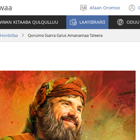
owaa
Afaan Oromoo
Afaan
(
filadhu
WAN KITAABA QULQULLUU
LAAYIBRARII
ODUU
w
 Hordofaa
Qorumsi Isarra Gaʼus Amanamaa Taʼeera