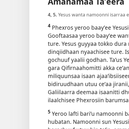
Amanamaa Taʼeera
4, 5.
Yesus wanta namoonni isarraa ee
4
Phexros yeroo baayʼee Yesusiin
Gooftaasaa yeroo baayʼee want
ture. Yesus guyyaa tokko dur
dinqiidhaan nyaachisee ture. 
gochuuf yaalii godhan. Taʼus Y
gara Qifirnaahomitti akka ceʼa
miliquunsaa isaan ajaaʼibsiise
bidiruudhaan utuu ceʼaa jiranii
Galiilaarra deemaa isaanitti 
ilaalchisee Phexrosiin barumsa
5
Yeroo lafti bariʼu namoonni b
hubatan. Namoonni sun Yesus