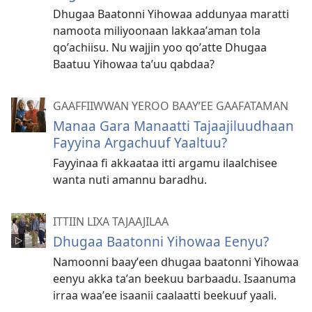
Dhugaa Baatonni Yihowaa addunyaa maratti
namoota miliyoonaan lakkaaʼaman tola
qoʼachiisu. Nu wajjin yoo qoʼatte Dhugaa
Baatuu Yihowaa taʼuu qabdaa?
GAAFFIIWWAN YEROO BAAYʼEE GAAFATAMAN
Manaa Gara Manaatti Tajaajiluudhaan
Fayyina Argachuuf Yaaltuu?
Fayyinaa fi akkaataa itti argamu ilaalchisee
wanta nuti amannu baradhu.
ITTIIN LIXA TAJAAJILAA
Dhugaa Baatonni Yihowaa Eenyu?
Namoonni baayʼeen dhugaa baatonni Yihowaa
eenyu akka taʼan beekuu barbaadu. Isaanuma
irraa waaʼee isaanii caalaatti beekuuf yaali.