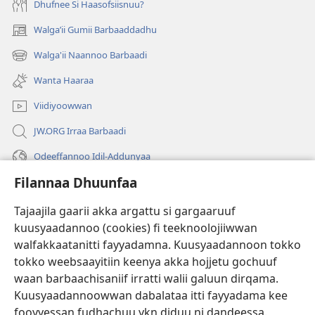
Dhufnee Si Haasofsiisnuu?
Walgaʼii Gumii Barbaaddadhu
(opens
new
Walga'ii Naannoo Barbaadi
(opens
window)
new
Wanta Haaraa
window)
Viidiyoowwan
JW.ORG Irraa Barbaadi
Odeeffannoo Idil-Addunyaa
Filannaa Dhuunfaa
Gargaarsa
Tajaajila gaarii akka argattu si gargaaruuf
Buusii
(opens
kuusyaadannoo (cookies) fi teeknoolojiiwwan
new
walfakkaatanitti fayyadamna. Kuusyaadannoon tokko
window)
"LAAYIBRARII INTARNEETIIRRAA"
tokko weebsaayitiin keenya akka hojjetu gochuuf
(opens
new
waan barbaachisaniif irratti walii galuun dirqama.
®
JW Hub
window)
Kuusyaadannoowwan dabalataa itti fayyadama kee
(opens
new
fooyyessan fudhachuu ykn diduu ni dandeessa.