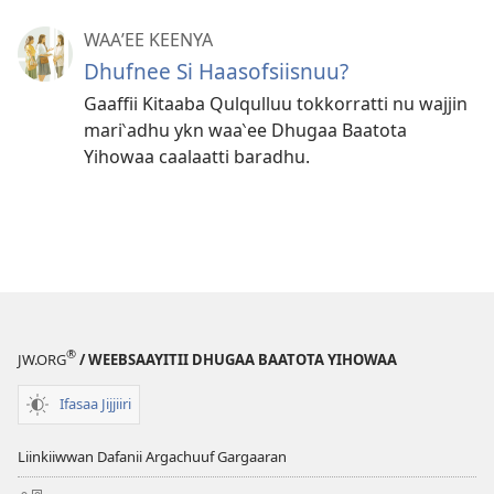
WAAʼEE KEENYA
Dhufnee Si Haasofsiisnuu?
Gaaffii Kitaaba Qulqulluu tokkorratti nu wajjin
mari‵adhu ykn waa‵ee Dhugaa Baatota
Yihowaa caalaatti baradhu.
®
JW.ORG
/ WEEBSAAYITII DHUGAA BAATOTA YIHOWAA
Ifasaa Jijjiiri
Liinkiiwwan Dafanii Argachuuf Gargaaran