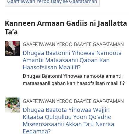
Gaaffiiwwan Yeroo Baayʼee Gaafataman
Kanneen Armaan Gadiis ni Jaallatta
Taʼa
GAAFFIIWWAN YEROO BAAYʼEE GAAFATAMAN
Dhugaa Baatonni Yihowaa Namoota
Amantii Mataasaanii Qaban Kan
Haasofsiisan Maaliifi?
Dhugaa Baatonni Yihowaa namoota amantii
mataasaanii qaban kan haasofsiisan maaliifi?
GAAFFIIWWAN YEROO BAAYʼEE GAAFATAMAN
Dhugaa Baatota Yihowaa Wajjin
Kitaaba Qulqulluu Yoon Qoʼadhe
Miseensasaanii Akkan Taʼu Narraa
Eegamaa?