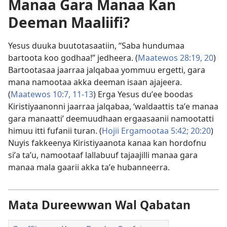
Manaa Gara Manaa Kan
Deeman Maaliifi?
Yesus duuka buutotasaatiin, “Saba hundumaa
bartoota koo godhaa!” jedheera. (
Maatewos 28:19, 20
)
Bartootasaa jaarraa jalqabaa yommuu ergetti, gara
mana namootaa akka deeman isaan ajajeera.
(
Maatewos 10:7,
11-13
) Erga Yesus duʼee boodas
Kiristiyaanonni jaarraa jalqabaa, ‘waldaattis taʼe manaa
gara manaatti’ deemuudhaan ergaasaanii namootatti
himuu itti fufanii turan. (
Hojii Ergamootaa 5:42;
20:20
)
Nuyis fakkeenya Kiristiyaanota kanaa kan hordofnu
siʼa taʼu, namootaaf lallabuuf tajaajilli manaa gara
manaa mala gaarii akka taʼe hubanneerra.
Mata Dureewwan Wal Qabatan