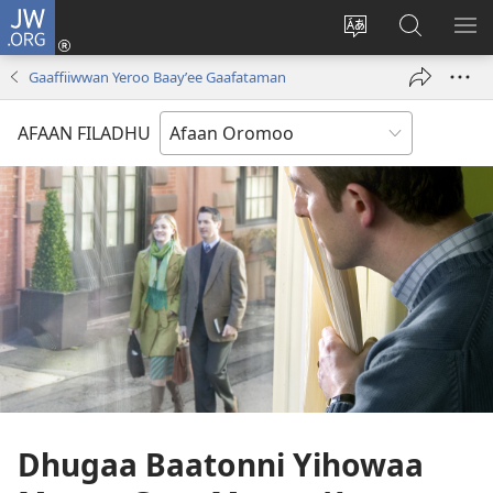
JW.ORG
Gali
(opens
Afaan
JW.ORG
BA
new
weebsaayitii
Irraa
ARG
Gaaffiiwwan Yeroo Baayʼee Gaafataman
window)
jijjiiri
Barbaadi
AFAAN FILADHU
Dhugaa Baatonni Yihowaa