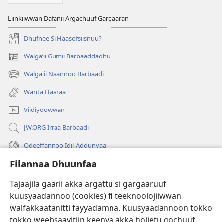
Liinkiiwwan Dafanii Argachuuf Gargaaran
Dhufnee Si Haasofsiisnuu?
Walgaʼii Gumii Barbaaddadhu
(opens
new
Walga'ii Naannoo Barbaadi
(opens
window)
new
Wanta Haaraa
window)
Viidiyoowwan
JW.ORG Irraa Barbaadi
Odeeffannoo Idil-Addunyaa
Filannaa Dhuunfaa
Gargaarsa
Tajaajila gaarii akka argattu si gargaaruuf
Buusii
(opens
kuusyaadannoo (cookies) fi teeknoolojiiwwan
new
walfakkaatanitti fayyadamna. Kuusyaadannoon tokko
window)
"LAAYIBRARII INTARNEETIIRRAA"
tokko weebsaayitiin keenya akka hojjetu gochuuf
(opens