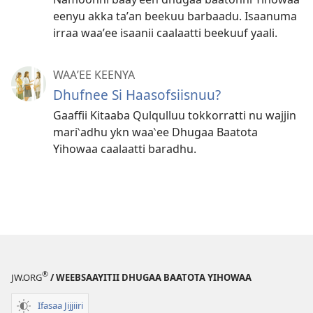
eenyu akka taʼan beekuu barbaadu. Isaanuma
irraa waaʼee isaanii caalaatti beekuuf yaali.
WAAʼEE KEENYA
Dhufnee Si Haasofsiisnuu?
Gaaffii Kitaaba Qulqulluu tokkorratti nu wajjin
mari‵adhu ykn waa‵ee Dhugaa Baatota
Yihowaa caalaatti baradhu.
®
JW.ORG
/ WEEBSAAYITII DHUGAA BAATOTA YIHOWAA
Ifasaa Jijjiiri