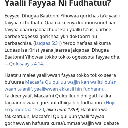
Yaalii Fayyaa Ni Fudhatuu?
Eeyyee! Dhugaa Baatonni Yihowaa qorichas taʼe yaalii
fayyaa ni fudhatu. Qaama keenya kunuunsuudhaan
fayyaa gaarii qabaachuuf kan yaallu taʼus, darbee
darbee ‘ogeessi qorichaa’ ykn doktoorri nu
barbaachisa. (
Luqaas 5:31
) Yeroo harʼaas akkuma
Luqaas isa Kiristiyaana jaarraa jalqabaa, Dhugaa
Baatonni Yihowaa tokko tokko ogeessota fayyaa dha.
—
Qolosaayis 4:14
.
Haataʼu malee yaaliiwwan fayyaa tokko tokko seera
buʼuuraa
Macaafa Qulqulluu wajjin kan walitti buʼan
waan taʼaniif, yaaliiwwan akkasii hin fudhannu
.
Fakkeenyaaf, Macaafni Qulqulluun dhiigattii akka
fagaannu waan gorsuuf dhiiga hin fudhannu. (
Hojii
Ergamootaa 15:20
,
hiika bara 1899
) Haaluma wal
fakkaatuun, Macaafni Qulqulluun yaalii fayyaa
gochawwan hafuura xuraaʼummaa wajjin wal qabate