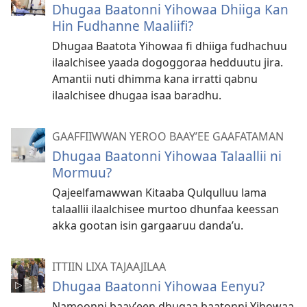
Dhugaa Baatonni Yihowaa Dhiiga Kan
Hin Fudhanne Maaliifi?
Dhugaa Baatota Yihowaa fi dhiiga fudhachuu
ilaalchisee yaada dogoggoraa hedduutu jira.
Amantii nuti dhimma kana irratti qabnu
ilaalchisee dhugaa isaa baradhu.
GAAFFIIWWAN YEROO BAAYʼEE GAAFATAMAN
Dhugaa Baatonni Yihowaa Talaallii ni
Mormuu?
Qajeelfamawwan Kitaaba Qulqulluu lama
talaallii ilaalchisee murtoo dhunfaa keessan
akka gootan isin gargaaruu dandaʼu.
ITTIIN LIXA TAJAAJILAA
Dhugaa Baatonni Yihowaa Eenyu?
Namoonni baayʼeen dhugaa baatonni Yihowaa