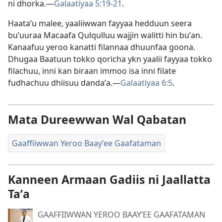
ni dhorka.—
Galaatiyaa 5:19-21
.
Haataʼu malee, yaaliiwwan fayyaa hedduun seera
buʼuuraa Macaafa Qulqulluu wajjin walitti hin buʼan.
Kanaafuu yeroo kanatti filannaa dhuunfaa goona.
Dhugaa Baatuun tokko qoricha ykn yaalii fayyaa tokko
filachuu, inni kan biraan immoo isa inni filate
fudhachuu dhiisuu dandaʼa.—
Galaatiyaa 6:5
.
Mata Dureewwan Wal Qabatan
Gaaffiiwwan Yeroo Baayʼee Gaafataman
Kanneen Armaan Gadiis ni Jaallatta
Taʼa
GAAFFIIWWAN YEROO BAAYʼEE GAAFATAMAN