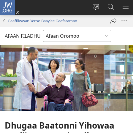
JW.ORG
Gali
(opens
Afaan
JW.ORG
BA
new
weebsaayitii
Irraa
ARG
Gaaffiiwwan Yeroo Baayʼee Gaafataman
window)
jijjiiri
Barbaadi
AFAAN FILADHU
Dhugaa Baatonni Yihowaa