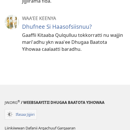
jijjiirama fida.
WAAʼEE KEENYA
Dhufnee Si Haasofsiisnuu?
Gaaffii Kitaaba Qulqulluu tokkorratti nu wajjin
mari‵adhu ykn waa‵ee Dhugaa Baatota
Yihowaa caalaatti baradhu.
®
JW.ORG
/ WEEBSAAYITII DHUGAA BAATOTA YIHOWAA
Ifasaa Jijjiiri
Liinkiiwwan Dafanii Argachuuf Gargaaran