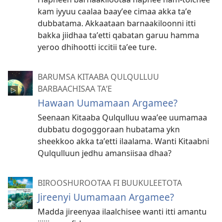
kam iyyuu caalaa baayʼee cimaa akka taʼe
dubbatama. Akkaataan barnaakiloonni itti
bakka jiidhaa taʼetti qabatan garuu hamma
yeroo dhihootti iccitii taʼee ture.
BARUMSA KITAABA QULQULLUU
BARBAACHISAA TAʼE
Hawaan Uumamaan Argamee?
Seenaan Kitaaba Qulqulluu waaʼee uumamaa
dubbatu dogoggoraan hubatama ykn
sheekkoo akka taʼetti ilaalama. Wanti Kitaabni
Qulqulluun jedhu amansiisaa dhaa?
BIROOSHUROOTAA FI BUUKULEETOTA
Jireenyi Uumamaan Argamee?
Madda jireenyaa ilaalchisee wanti itti amantu