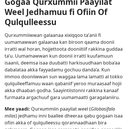
Gogaa Qurxummii Paayilat
Weel Jedhamuu fi Ofiin Of
Qulqulleessu
Qurxummiiwwan galaanaa xixiqqoo taʼanii fi
uumamawwan galaanaa kan biroon qaama doonii
irratti wal horan, hojjettoota dooniitiif rakkina guddaa
taʼu. Uumamawwan kun doonii irratti kuufamuun
isaanii, deemsa isaa duubatti harkisuudhaan boba’aa
dabalataa akka fayyadamu gochuu danda’a. Kun
immoo dooniiwwan sun waggaa lama lamatti al tokko
qulqulleeffamuu waan qabaniif yeroo muraasaaf hojii
akka dhaaban godha. Saayintiistonni rakkina kanaaf
furmaata argachuuf gara uumamaatti garagalaniiru.
Mee yaadi:
Qurxummiin paayilat weel (
Gilobasifala
milas
) jedhamu inni baallee dheeraa qabu gogaan isaa
ofiin akka of qulqulleessu qorannaadhaan bira