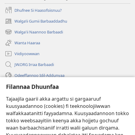
Dhufnee Si Haasofsiisnuu?
Walgaʼii Gumii Barbaaddadhu
(opens
new
Walga'ii Naannoo Barbaadi
(opens
window)
new
Wanta Haaraa
window)
Viidiyoowwan
JW.ORG Irraa Barbaadi
Odeeffannoo Idil-Addunyaa
Filannaa Dhuunfaa
Gargaarsa
Tajaajila gaarii akka argattu si gargaaruuf
Buusii
(opens
kuusyaadannoo (cookies) fi teeknoolojiiwwan
new
walfakkaatanitti fayyadamna. Kuusyaadannoon tokko
window)
"LAAYIBRARII INTARNEETIIRRAA"
tokko weebsaayitiin keenya akka hojjetu gochuuf
(opens
new
waan barbaachisaniif irratti walii galuun dirqama.
®
JW Hub
window)
(opens