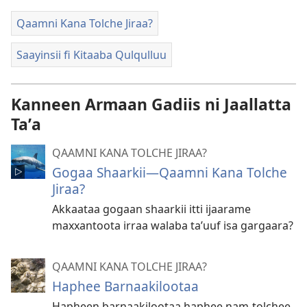
Qaamni Kana Tolche Jiraa?
Saayinsii fi Kitaaba Qulqulluu
Kanneen Armaan Gadiis ni Jaallatta
Taʼa
QAAMNI KANA TOLCHE JIRAA?
Gogaa Shaarkii—Qaamni Kana Tolche
Jiraa?
Akkaataa gogaan shaarkii itti ijaarame
maxxantoota irraa walaba ta’uuf isa gargaara?
QAAMNI KANA TOLCHE JIRAA?
Haphee Barnaakilootaa
Hapheen barnaakilootaa haphee nam-tolchee