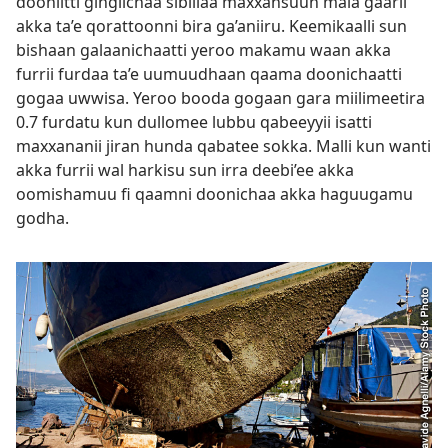
dooniitti gingilchaa sibiilaa maxxansuun mala gaarii
akka ta’e qorattoonni bira ga’aniiru. Keemikaalli sun
bishaan galaanichaatti yeroo makamu waan akka
furrii furdaa ta’e uumuudhaan qaama doonichaatti
gogaa uwwisa. Yeroo booda gogaan gara miilimeetira
0.7 furdatu kun dullomee lubbu qabeeyyii isatti
maxxananii jiran hunda qabatee sokka. Malli kun wanti
akka furrii wal harkisu sun irra deebi’ee akka
oomishamuu fi qaamni doonichaa akka haguugamu
godha.