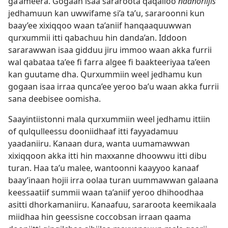
ga’ameera. Gogaan isaa sararoota qaqalloo
naanoriijis
jedhamuun kan uwwifame si’a ta’u, sararoonni kun
baay’ee xixiqqoo waan ta’aniif hanqaaquuwwan
qurxummii itti qabachuu hin danda’an. Iddoon
sararawwan isaa gidduu jiru immoo waan akka furrii
wal qabataa ta’ee fi farra algee fi baakteeriyaa ta’een
kan guutame dha. Qurxummiin weel jedhamu kun
gogaan isaa irraa qunca’ee yeroo baʼu waan akka furrii
sana deebisee oomisha.
Saayintiistonni mala qurxummiin weel jedhamu ittiin
of qulqulleessu dooniidhaaf itti fayyadamuu
yaadaniiru. Kanaan dura, wanta uumamawwan
xixiqqoon akka itti hin maxxanne dhoowwu itti dibu
turan. Haa ta’u malee, wantoonni kaayyoo kanaaf
baay’inaan hojii irra oolaa turan uummawwan galaana
keessaatiif summii waan ta’aniif yeroo dhihoodhaa
asitti dhorkamaniiru. Kanaafuu, sararoota keemikaala
miidhaa hin geessisne coccobsan irraan qaama