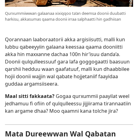
Qurxummiiwwan galaanaa xixiqqoo ta’an deemsa doonii duubatti
harkisu, akkasumas qaama doonii irraa salphaatti hin gadhiisan
Qorannaan laaboraatorii akka argisiisutti, malli kun
lubbu qabeeyyiin galaana keessaa qaama dooniitti
akka hin maxxanne dachaa 100n hir’isuu danda’a.
Doonii qulqulleessuuf gara lafa goggogaatti baasuun
qarshii hedduu waan gaafatuuf, malli kun dhaabbilee
hojii doonii wajjin wal qabate hojjetaniif faayidaa
guddaa argamsiiseera.
Maal sitti fakkaata?
Gogaa qurxummii paayilat weel
jedhamuu fi ofiin of qulqulleessu jijjiirama tirannaatiin
kan argame dhaa? Moo qaamni kana tolche jira?
Mata Dureewwan Wal Qabatan