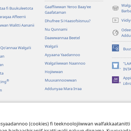
Walga
Gaaffiiwwan Yeroo Baayʼee
aa fi Buukuleetota
(opens
Barb
Gaafataman
new
Waraqaa Affeerrii
Viid
Dhufnee Si Haasofsiisnuu?
window)
wan Walitti Aananii
Nu Qunnami
Odeef
Addu
Daawwannaa Beetel
Walga’ii
Qoʼannaa Walgaʼii
Buus
(opens
Ayyaana Yaadannoo
an
new
window)
Walgaʼiiwwan Naannoo
"LAA
an
(opens
INT
Hojiiwwan
ta
new
Appi
window)
Muuxannoowwan
®
ting
Libr
Addunyaa Mara Irraa
n
galeedhaan
aba Qulqulluu Bifa
 kuusyaadannoo (cookies) fi teeknoolojiiwwan walfakkaatan
aan barbaachisaniif irratti walii galuun dirqama. Kuusyaa