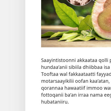
Saayintistoonni akkaataa qolli 
hundaaʼanii sibiila dhiibbaa is
Tooftaa wal fakkaataatti fayy
motarsaayikilii oofan kaaʼatan
qorannaa hawaatiif immoo wa
fottoqanii baʼan irraa nama 
hubataniiru.