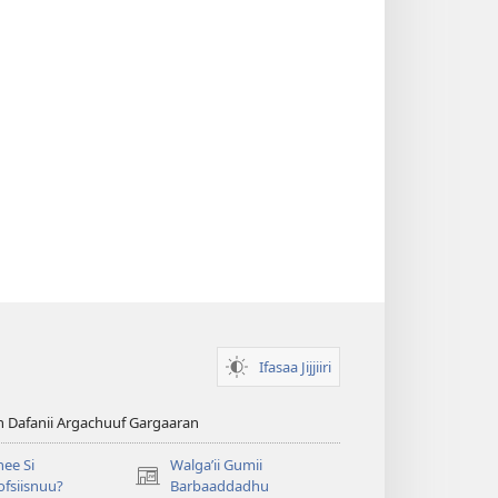
Ifasaa Jijjiiri
n Dafanii Argachuuf Gargaaran
ee Si
Walgaʼii Gumii
(opens
fsiisnuu?
Barbaaddadhu