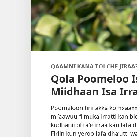
QAAMNI KANA TOLCHE JIRAA
Qola Poomeloo Is
Miidhaan Isa Irr
Poomeloon firii akka komxaaxx
miʼaawuu fi muka irratti kan bi
kudhanii ol taʼe irraa kan lafa d
Firiin kun yeroo lafa dhaʼutti 