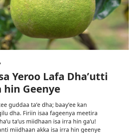
?
a Yeroo Lafa Dhaʼutti
a hin Geenye
ee guddaa taʼe dha; baayʼee kan
qilu dha. Firiin isaa fageenya meetira
haʼu taʼus miidhaan isa irra hin gaʼu!
wanti miidhaan akka isa irra hin geenye