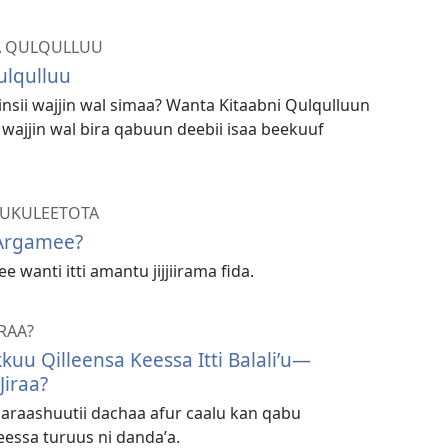
A QULQULLUU
Qulqulluu
insii wajjin wal simaa? Wanta Kitaabni Qulqulluun
 wajjin wal bira qabuun deebii isaa beekuuf
UUKULEETOTA
Argamee?
e wanti itti amantu jijjiirama fida.
RAA?
kkuu Qilleensa Keessa Itti Balaliʼu—
iraa?
paaraashuutii dachaa afur caalu kan qabu
eessa turuus ni dandaʼa.