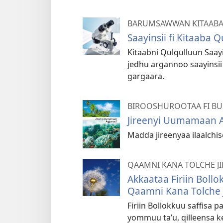
BARUMSAWWAN KITAAB
Saayinsii fi Kitaaba 
Kitaabni Qulqulluun Saay
jedhu argannoo saayinsii
gargaara.
BIROOSHUROOTAA FI B
Jireenyi Uumamaan 
Madda jireenyaa ilaalchise
QAAMNI KANA TOLCHE JI
Akkaataa Firiin Bollo
Qaamni Kana Tolche J
Firiin Bollokkuu saffisa 
yommuu taʼu, qilleensa k