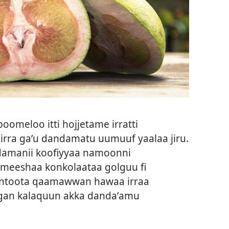
poomeloo itti hojjetame irratti
a irra gaʼu dandamatu uumuuf yaalaa jiru.
adamanii koofiyyaa namoonni
, meeshaa konkolaataa golguu fi
ntoota qaamawwan hawaa irraa
eegan kalaquun akka dandaʼamu