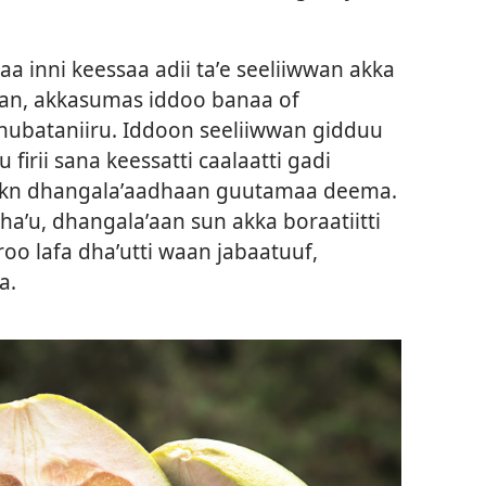
aa inni keessaa adii taʼe seeliiwwan akka
 jiran, akkasumas iddoo banaa of
ubataniiru. Iddoon seeliiwwan gidduu
rii sana keessatti caalaatti gadi
 ykn dhangalaʼaadhaan guutamaa deema.
haʼu, dhangalaʼaan sun akka boraatiitti
eroo lafa dhaʼutti waan jabaatuuf,
a.