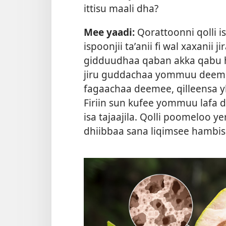
ittisu maali dha?
Mee yaadi:
Qorattoonni qolli is
ispoonjii taʼanii fi wal xaxanii
gidduudhaa qaban akka qabu h
jiru guddachaa yommuu deemu fi
fagaachaa deemee, qilleensa
Firiin sun kufee yommuu lafa d
isa tajaajila. Qolli poomeloo y
dhiibbaa sana liqimsee hambis