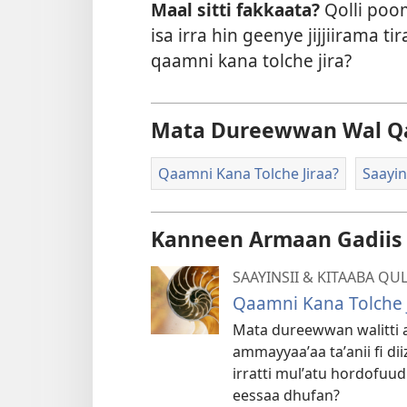
Maal sitti fakkaata?
Qolli poom
isa irra hin geenye jijjiirama 
qaamni kana tolche jira?
Mata Dureewwan Wal Q
Qaamni Kana Tolche Jiraa?
Saayin
Kanneen Armaan Gadiis n
SAAYINSII & KITAABA Q
Qaamni Kana Tolche J
Mata dureewwan walitti a
ammayyaaʼaa taʼanii fi d
irratti mulʼatu hordofuu
eessaa dhufan?