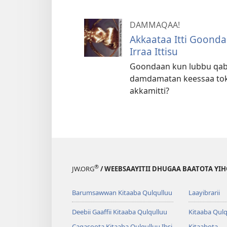
DAMMAQAA!
Akkaataa Itti Goonda
Irraa Ittisu
Goondaan kun lubbu qabee
damdamatan keessaa tok
akkamitti?
®
JW.ORG
/ WEEBSAAYITII DHUGAA BAATOTA YI
Barumsawwan Kitaaba Qulqulluu
Laayibrarii
Deebii Gaaffii Kitaaba Qulqulluu
Kitaaba Qulq
Caqasoota Kitaaba Qulqulluu Ibsi
Kitaabota