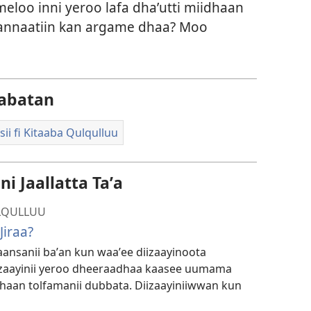
eloo inni yeroo lafa dhaʼutti miidhaan
tirannaatiin kan argame dhaa? Moo
abatan
sii fi Kitaaba Qulqulluu
i Jaallatta Taʼa
ULQULLUU
iraa?
ansanii baʼan kun waaʼee diizaayinoota
iizaayinii yeroo dheeraadhaa kaasee uumama
dhaan tolfamanii dubbata. Diizaayiniiwwan kun