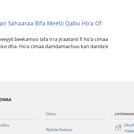
an Sahaaraa Bifa Meetii Qabu Hoʼa Of
yyii beekamoo lafa irra jiraatanii fi hoʼa cimaa
ko dha. Hoʼa cimaa damdamachuu kan dandaʼe
HOWAA
Oduu
Liinkiiwwa
ulluu
Dhufn
Waaʼee Keenya
Haaso