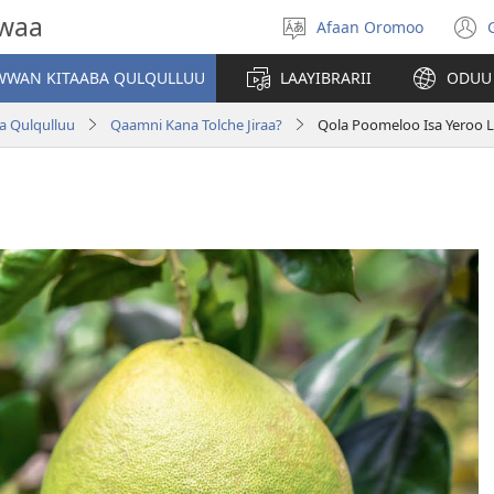
owaa
Afaan Oromoo
Afaan
(
filadhu
WAN KITAABA QULQULLUU
LAAYIBRARII
ODUU
w
ba Qulqulluu
Qaamni Kana Tolche Jiraa?