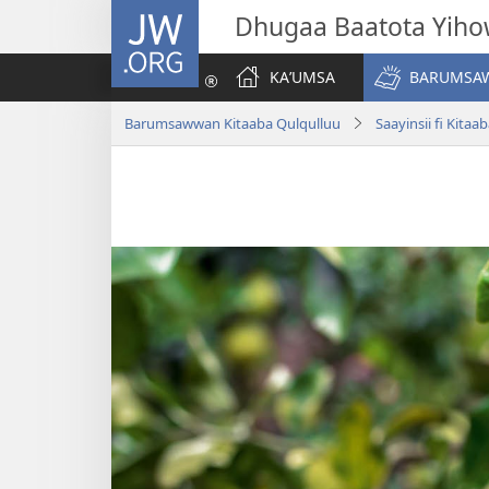
JW.ORG
Dhugaa Baatota Yih
KAʼUMSA
BARUMSAW
Barumsawwan Kitaaba Qulqulluu
Saayinsii fi Kitaa