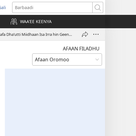
Gali
opens
Barbaadi
new
WAAʼEE KEENYA
indow)
Qola Poomeloo Isa Yeroo Lafa Dhaʼutti Miidhaan Isa Irra hin Geenye
AFAAN FILADHU