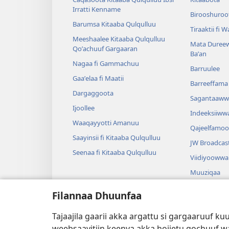
Irratti Kenname
Birooshuroot
Barumsa Kitaaba Qulqulluu
Tiraaktii fi 
Meeshaalee Kitaaba Qulqulluu
Mata Dureew
Qoʼachuuf Gargaaran
Baʼan
Nagaa fi Gammachuu
Barruulee
Gaaʼelaa fi Maatii
Barreeffama 
Dargaggoota
Sagantaaww
Ijoollee
Indeeksiiww
Waaqayyotti Amanuu
Qajeelfamoo
Saayinsii fi Kitaaba Qulqulluu
JW Broadcas
Seenaa fi Kitaaba Qulqulluu
Viidiyoowwa
Muuziqaa
Diraamaa Sa
Filannaa Dhuunfaa
Dubbisa Kita
Diraamaatiin
Tajaajila gaarii akka argattu si gargaaruuf
weebsaayitiin keenya akka hojjetu gochuuf w