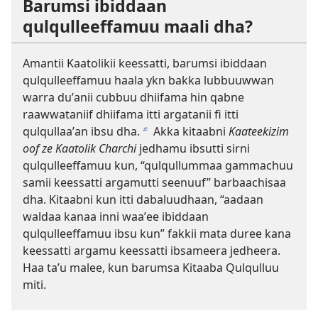
Barumsi ibiddaan
qulqulleeffamuu maali dha?
Amantii Kaatolikii keessatti, barumsi ibiddaan
qulqulleeffamuu haala ykn bakka lubbuuwwan
warra duʼanii cubbuu dhiifama hin qabne
raawwataniif dhiifama itti argatanii fi itti
qulqullaaʼan ibsu dha.
Akka kitaabni
Kaateekizim
b
oof ze Kaatolik Charchi
jedhamu ibsutti sirni
qulqulleeffamuu kun, “qulqullummaa gammachuu
samii keessatti argamutti seenuuf” barbaachisaa
dha. Kitaabni kun itti dabaluudhaan, “aadaan
waldaa kanaa inni waaʼee ibiddaan
qulqulleeffamuu ibsu kun” fakkii mata duree kana
keessatti argamu keessatti ibsameera jedheera.
Haa taʼu malee, kun barumsa Kitaaba Qulqulluu
miti.