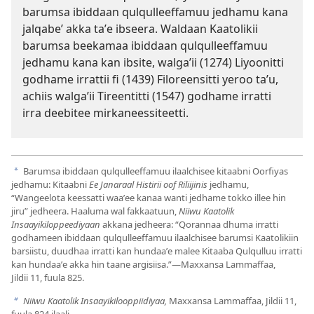
barumsa ibiddaan qulqulleeffamuu jedhamu kana
jalqabe’ akka taʼe ibseera. Waldaan Kaatolikii
barumsa beekamaa ibiddaan qulqulleeffamuu
jedhamu kana kan ibsite, walgaʼii (1274) Liyoonitti
godhame irrattii fi (1439) Filoreensitti yeroo taʼu,
achiis walgaʼii Tireentitti (1547) godhame irratti
irra deebitee mirkaneessiteetti.
Barumsa ibiddaan qulqulleeffamuu ilaalchisee kitaabni Oorfiyas
a
jedhamu: Kitaabni
Ee Janaraal Histirii oof Riliijinis
jedhamu,
“Wangeelota keessatti waaʼee kanaa wanti jedhame tokko illee hin
jiru” jedheera. Haaluma wal fakkaatuun,
Niiwu Kaatolik
Insaayikiloppeediyaan
akkana jedheera: “Qorannaa dhuma irratti
godhameen ibiddaan qulqulleeffamuu ilaalchisee barumsi Kaatolikiin
barsiistu, duudhaa irratti kan hundaaʼe malee Kitaaba Qulqulluu irratti
kan hundaaʼe akka hin taane argisiisa.”—Maxxansa Lammaffaa,
Jildii 11, fuula 825.
Niiwu Kaatolik Insaayikilooppiidiyaa,
Maxxansa Lammaffaa, Jildii 11,
b
fuula 824 ilaali.