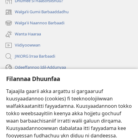
Dhufnee Si Haasofsiisnuu?
Walgaʼii Gumii Barbaaddadhu
(opens
new
Walga'ii Naannoo Barbaadi
(opens
window)
new
Wanta Haaraa
window)
Viidiyoowwan
JW.ORG Irraa Barbaadi
Odeeffannoo Idil-Addunyaa
Filannaa Dhuunfaa
Gargaarsa
Tajaajila gaarii akka argattu si gargaaruuf
Buusii
(opens
kuusyaadannoo (cookies) fi teeknoolojiiwwan
new
walfakkaatanitti fayyadamna. Kuusyaadannoon tokko
window)
"LAAYIBRARII INTARNEETIIRRAA"
tokko weebsaayitiin keenya akka hojjetu gochuuf
(opens
new
waan barbaachisaniif irratti walii galuun dirqama.
®
JW Hub
window)
Kuusyaadannoowwan dabalataa itti fayyadama kee
(opens
new
fooyyessan fudhachuu ykn diduu ni dandeessa.