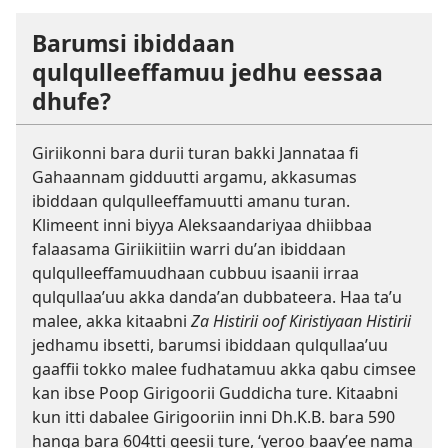
Barumsi ibiddaan
qulqulleeffamuu jedhu eessaa
dhufe?
Giriikonni bara durii turan bakki Jannataa fi
Gahaannam gidduutti argamu, akkasumas
ibiddaan qulqulleeffamuutti amanu turan.
Klimeent inni biyya Aleksaandariyaa dhiibbaa
falaasama Giriikiitiin warri duʼan ibiddaan
qulqulleeffamuudhaan cubbuu isaanii irraa
qulqullaaʼuu akka dandaʼan dubbateera. Haa taʼu
malee, akka kitaabni
Za Histirii oof Kiristiyaan Histirii
jedhamu ibsetti, barumsi ibiddaan qulqullaaʼuu
gaaffii tokko malee fudhatamuu akka qabu cimsee
kan ibse Poop Girigoorii Guddicha ture. Kitaabni
kun itti dabalee Girigooriin inni Dh.K.B. bara 590
hanga bara 604⁠tti qeesii ture, ‘yeroo baayʼee nama