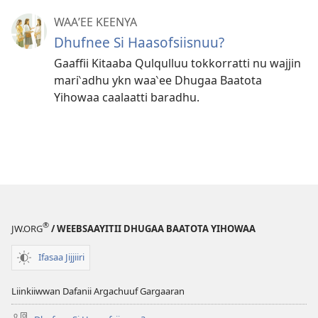
WAAʼEE KEENYA
Dhufnee Si Haasofsiisnuu?
Gaaffii Kitaaba Qulqulluu tokkorratti nu wajjin
mari‵adhu ykn waa‵ee Dhugaa Baatota
Yihowaa caalaatti baradhu.
®
JW.ORG
/ WEEBSAAYITII DHUGAA BAATOTA YIHOWAA
Ifasaa Jijjiiri
Liinkiiwwan Dafanii Argachuuf Gargaaran