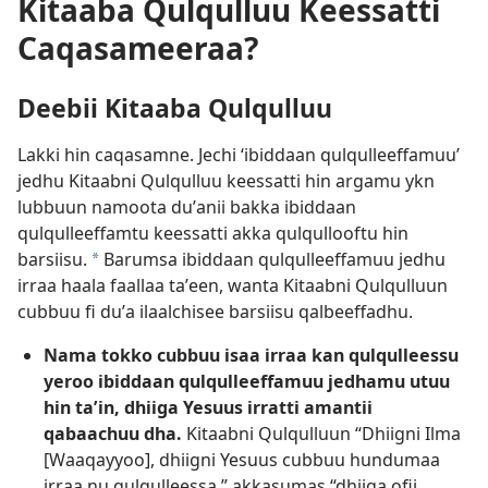
Kitaaba Qulqulluu Keessatti
Caqasameeraa?
Deebii Kitaaba Qulqulluu
Lakki hin caqasamne. Jechi ‘ibiddaan qulqulleeffamuu’
jedhu Kitaabni Qulqulluu keessatti hin argamu ykn
lubbuun namoota duʼanii bakka ibiddaan
qulqulleeffamtu keessatti akka qulqullooftu hin
barsiisu.
Barumsa ibiddaan qulqulleeffamuu jedhu
a
irraa haala faallaa taʼeen, wanta Kitaabni Qulqulluun
cubbuu fi duʼa ilaalchisee barsiisu qalbeeffadhu.
Nama tokko cubbuu isaa irraa kan qulqulleessu
yeroo ibiddaan qulqulleeffamuu jedhamu utuu
hin taʼin, dhiiga Yesuus irratti amantii
qabaachuu dha.
Kitaabni Qulqulluun “Dhiigni Ilma
[Waaqayyoo], dhiigni Yesuus cubbuu hundumaa
irraa nu qulqulleessa,” akkasumas “dhiiga ofii