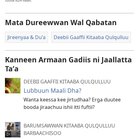
Mata Dureewwan Wal Qabatan
Jireenyaa & Duʼa
Deebii Gaaffii Kitaaba Qulqulluu
Kanneen Armaan Gadiis ni Jaallatta
Taʼa
DEEBII GAAFFII KITAABA QULQULLUU
Lubbuun Maali Dha?
Wanta keessa kee jirtudhaa? Erga duutee
booda jiraachuu ishii itti fuftii?
BARUMSAWWAN KITAABA QULQULLUU
BARBAACHISOO