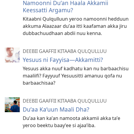
Namoonni Duʼan Haala Akkamii
Keessatti Argamu?
Kitaabni Qulqulluun yeroo namoonni hedduun
akkuma Alaazaar duʼaa itti kaafaman akka jiru
dubbachuudhaan abdii nuu kenna.
DEEBII GAAFFII KITAABA QULQULLUU
Yesuus ni Fayyisa—Akkamitti?
Yesuus akka nuuf kadhatu kan nu barbaachisu
maaliifi? Fayyuuf Yesuusitti amanuu qofa nu
barbaachisaa?
DEEBII GAAFFII KITAABA QULQULLUU
Duʼaa Kaʼuun Maali Dha?
Duʼaa kan kaʼan namoota akkamii akka taʼe
yeroo beektu baayʼee si ajaaʼiba.