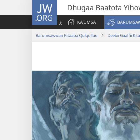
JW.ORG
Dhugaa Baatota Yih
KAʼUMSA
BARUMSAW
Barumsawwan Kitaaba Qulqulluu
Deebii Gaaffii Ki