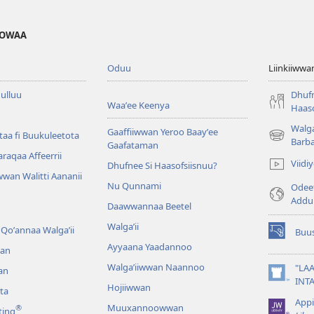
HOWAA
Oduu
Liinkiiwwa
ulluu
Dhufn
Waaʼee Keenya
Haaso
Walga
Gaaffiiwwan Yeroo Baayʼee
aa fi Buukuleetota
(opens
Barb
Gaafataman
new
Waraqaa Affeerrii
Viid
Dhufnee Si Haasofsiisnuu?
window)
wan Walitti Aananii
Nu Qunnami
Odeef
Addu
Daawwannaa Beetel
Walga’ii
Qoʼannaa Walgaʼii
Buus
(opens
Ayyaana Yaadannoo
an
new
window)
Walgaʼiiwwan Naannoo
"LAA
an
(opens
INT
Hojiiwwan
ta
new
Appi
window)
Muuxannoowwan
®
ting