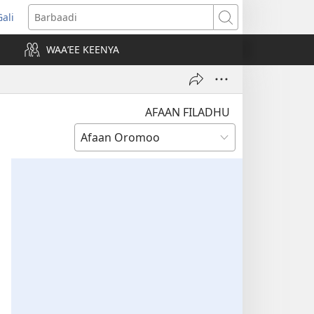
Gali
opens
Barbaadi
new
WAAʼEE KEENYA
indow)
AFAAN FILADHU