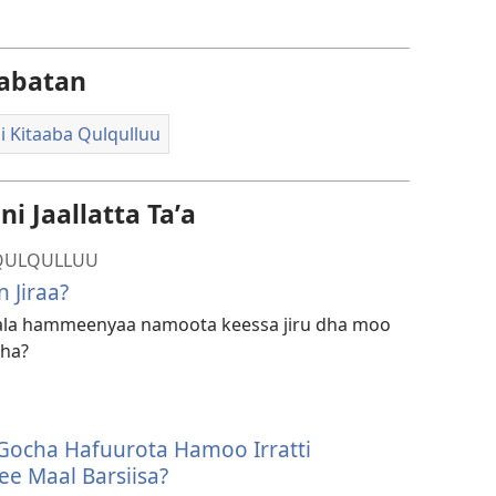
abatan
ii Kitaaba Qulqulluu
i Jaallatta Taʼa
A QULQULLUU
 Jiraa?
mala hammeenyaa namoota keessa jiru dha moo
ha?
 Gocha Hafuurota Hamoo Irratti
ee Maal Barsiisa?