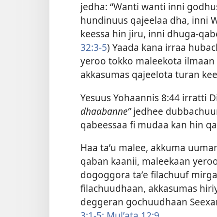
jedha: “Wanti wanti inni godh
hundinuus qajeelaa dha, inni 
keessa hin jiru, inni dhuga-qabe
32:3-5
) Yaada kana irraa huba
yeroo tokko maleekota ilmaan 
akkasumas qajeelota turan kees
Yesuus Yohaannis 8:44 irratti 
dhaabanne”
jedhee dubbachuun 
qabeessaa fi mudaa kan hin qab
Haa taʼu malee, akkuma uuma
qaban kaanii, maleekaan yeroo 
dogoggora taʼe filachuuf mir
filachuudhaan, akkasumas hiriy
deggeran gochuudhaan Seexan
3:1-5;
Mulʼata 12:9
.