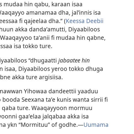
us mudaa hin qabu, karaan isaa
Waaqayyo amanamaa dha, jal’innis isa
essaa fi qajeelaa dha.” (
Keessa Deebii
chuun akka dandaʼamutti, Diyaabiloos
Waaqayyoo taʼanii fi mudaa hin qabne,
saa isa tokko ture.
Diyaabiloos “dhugaatti
jabaatee hin
isaa, Diyaabiloos yeroo tokko dhuga
ne akka ture argisiisa.
mawwan Yihowaa dandeettii yaaduu
booda Seexana taʼe kunis wanta sirrii fi
ga qaba ture. Waaqayyoon mormuu
oonni gaaʼelaa jalqabaa akka isa
a ykn “Mormituu” of godhe.—
Uumama