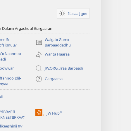
Ifasaa Jijjiiri
n Dafanii Argachuuf Gargaaran
ee Si
Walgaʼii Gumii
(opens
fsiisnuu?
Barbaaddadhu
new
'ii Naannoo
Wanta Haaraa
window)
aadi
iyoowwan
JW.ORG Irraa Barbaadi
fannoo Idil-
Gargaarsa
nyaa
ii
YIBRARII
®
JW Hub
(opens
ARNEETIIRRAA"
new
likeeshinii
JW
window)