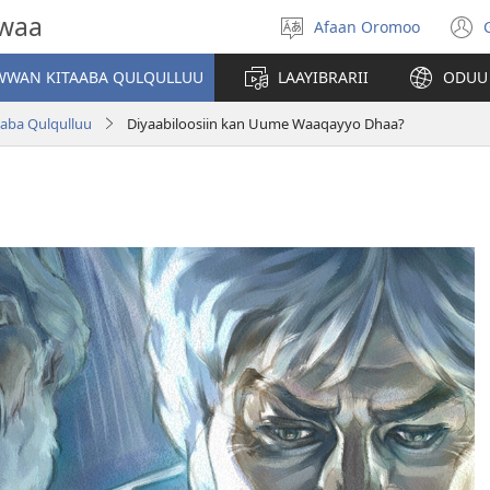
owaa
Afaan Oromoo
Afaan
(
filadhu
WAN KITAABA QULQULLUU
LAAYIBRARII
ODUU
w
taaba Qulqulluu
Diyaabiloosiin kan Uume Waaqayyo Dhaa?