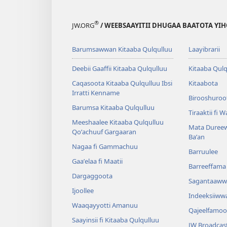
®
JW.ORG
/ WEEBSAAYITII DHUGAA BAATOTA YI
Barumsawwan Kitaaba Qulqulluu
Laayibrarii
Deebii Gaaffii Kitaaba Qulqulluu
Kitaaba Qulq
Caqasoota Kitaaba Qulqulluu Ibsi
Kitaabota
Irratti Kenname
Birooshuroot
Barumsa Kitaaba Qulqulluu
Tiraaktii fi 
Meeshaalee Kitaaba Qulqulluu
Mata Dureew
Qoʼachuuf Gargaaran
Baʼan
Nagaa fi Gammachuu
Barruulee
Gaaʼelaa fi Maatii
Barreeffama 
Dargaggoota
Sagantaaww
Ijoollee
Indeeksiiww
Waaqayyotti Amanuu
Qajeelfamoo
Saayinsii fi Kitaaba Qulqulluu
JW Broadcas