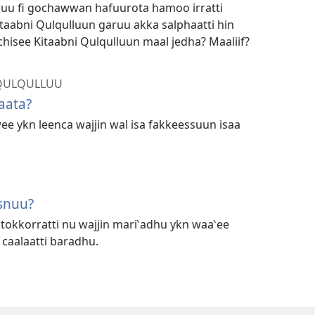
u fi gochawwan hafuurota hamoo irratti
taabni Qulqulluun garuu akka salphaatti hin
chisee Kitaabni Qulqulluun maal jedha? Maaliif?
A QULQULLUU
aata?
ee ykn leenca wajjin wal isa fakkeessuun isaa
snuu?
 tokkorratti nu wajjin mari‵adhu ykn waa‵ee
caalaatti baradhu.