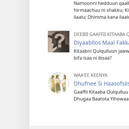
Namoonni hedduun qaallu
hirmaachuu ni shakku; Ki
ilaalu; Dhimma kana ilaal
DEEBII GAAFFII KITAAB
Diyaabilos Maal Fakk
Kitaabni Qulqulluun jaww
bifa isaa ni ibsaa?
WAAʼEE KEENYA
Dhufnee Si Haasofsii
Gaaffii Kitaaba Qulqulluu
Dhugaa Baatota Yihowaa 