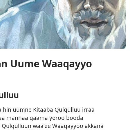
kan Uume Waaqayyo
ulluu
 hin uumne Kitaaba Qulqulluu irraa
naa mannaa qaama yeroo booda
i Qulqulluun waaʼee Waaqayyoo akkana