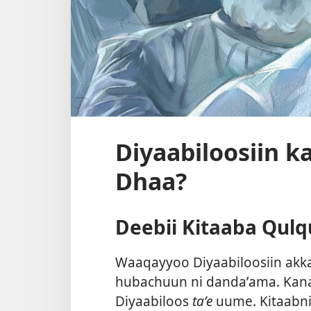
Diyaabiloosiin 
Dhaa?
Deebii Kitaaba Qulq
Waaqayyoo Diyaabiloosiin akka
hubachuun ni dandaʼama. Ka
Diyaabiloos
taʼe
uume. Kitaabn