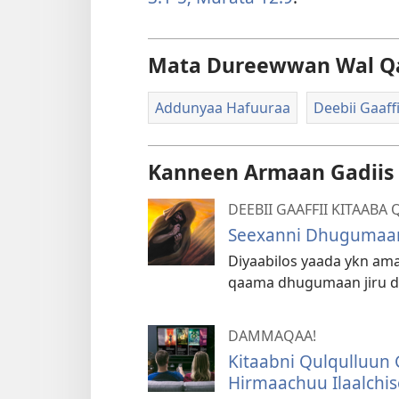
Mata Dureewwan Wal Q
Addunyaa Hafuuraa
Deebii Gaaff
Kanneen Armaan Gadiis n
DEEBII GAAFFII KITAAB
Seexanni Dhugumaan
Diyaabilos yaada ykn a
qaama dhugumaan jiru d
DAMMAQAA!
Kitaabni Qulqulluun
Hirmaachuu Ilaalchis