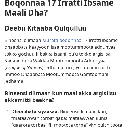
Boqonnaa 17 Irratti Ibsame
Maali Dha?
Deebii Kitaaba Qulqulluu
Bineensi diimaan
Mulʼata boqonnaa 17
irratti ibsame,
dhaabbata kaayyoon isaa mootummoota addunyaa
tokko gochuu fi bakka isaanii buʼu tokko argisiisa.
Kanaan dura Waldaa Mootummoota Addunyaa
(
League of Nations
) jedhama ture; yeroo ammaatti
immoo Dhaabbata Mootummoota Gamtoomanii
jedhama.
Bineensi diimaan kun maal akka argisiisu
akkamitti beekna?
Dhaabbata siyaasaa.
Bineensi diimaan kun,
“mataawwan torba” qaba; mataawwan kunis
“gaarota torbaa” fi “mootota torba” ykn bulchitoota