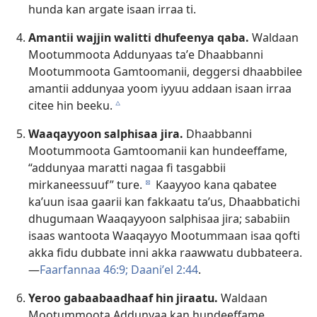
hunda kan argate isaan irraa ti.
Amantii wajjin walitti dhufeenya qaba.
Waldaan
Mootummoota Addunyaas taʼe Dhaabbanni
Mootummoota Gamtoomanii, deggersi dhaabbilee
amantii addunyaa yoom iyyuu addaan isaan irraa
citee hin beeku.
c
Waaqayyoon salphisaa jira.
Dhaabbanni
Mootummoota Gamtoomanii kan hundeeffame,
“addunyaa maratti nagaa fi tasgabbii
mirkaneessuuf” ture.
Kaayyoo kana qabatee
d
kaʼuun isaa gaarii kan fakkaatu taʼus, Dhaabbatichi
dhugumaan Waaqayyoon salphisaa jira; sababiin
isaas wantoota Waaqayyo Mootummaan isaa qofti
akka fidu dubbate inni akka raawwatu dubbateera.
—
Faarfannaa 46:9;
Daaniʼel 2:44
.
Yeroo gabaabaadhaaf hin jiraatu.
Waldaan
Mootummoota Addunyaa kan hundeeffame