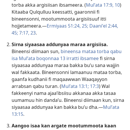
torba akka argisiisan ibsameera. (
Mulʼata 17:9, 10
)
Kitaaba Qulqulluu keessatti, gaaronnii fi
bineensonni, mootummoota argisiisuuf itti
hojjetameera.—
Ermiyaas 51:24, 25;
Daaniʼel 2:44,
45;
7:17,
23
.
Sirna siyaasaa addunyaa maraa argisiisa.
Bineensi diimaan sun,
bineensa mataa torba qabu
isa Mulʼata boqonnaa 13 irratti ibsamee
fi sirna
siyaasaa addunyaa maraa bakka buʼu sana wajjin
wal fakkaata. Bineensonni lamaanuu mataa torba,
gaanfa kudhanii fi maqaawwan Waaqayyon
arrabsan qabu turan. (
Mulʼata 13:1;
17:3
) Wal
fakkeenyi nama ajaaʼibsiisu akkanaa akka tasaa
uumamuu hin dandaʼu. Bineensi diimaan kun, sirna
siyaasaa addunyaa kan bakka buʼu dha.—
Mulʼata
13:15
.
Aangoo isaa kan argate mootummoota kaan