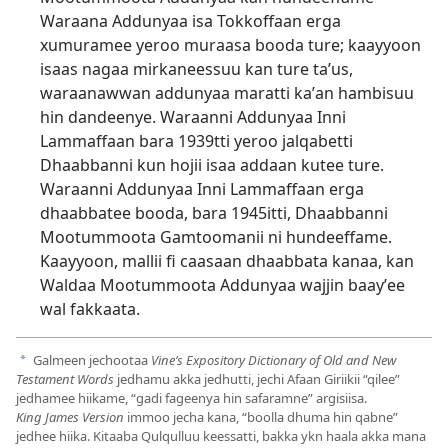
Waraana Addunyaa isa Tokkoffaan erga
xumuramee yeroo muraasa booda ture; kaayyoon
isaas nagaa mirkaneessuu kan ture taʼus,
waraanawwan addunyaa maratti kaʼan hambisuu
hin dandeenye. Waraanni Addunyaa Inni
Lammaffaan bara 1939⁠tti yeroo jalqabetti
Dhaabbanni kun hojii isaa addaan kutee ture.
Waraanni Addunyaa Inni Lammaffaan erga
dhaabbatee booda, bara 1945itti, Dhaabbanni
Mootummoota Gamtoomanii ni hundeeffame.
Kaayyoon, mallii fi caasaan dhaabbata kanaa, kan
Waldaa Mootummoota Addunyaa wajjin baayʼee
wal fakkaata.
Galmeen jechootaa
Vine’s Expository Dictionary of Old and New
a
Testament Words
jedhamu akka jedhutti, jechi Afaan Giriikii “qilee”
jedhamee hiikame, “gadi fageenya hin safaramne” argisiisa.
King James Version
immoo jecha kana, “boolla dhuma hin qabne”
jedhee hiika. Kitaaba Qulqulluu keessatti, bakka ykn haala akka mana