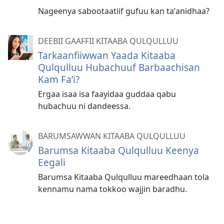
Nageenya sabootaatiif gufuu kan taʼanidhaa?
DEEBII GAAFFII KITAABA QULQULLUU
Tarkaanfiiwwan Yaada Kitaaba
Qulqulluu Hubachuuf Barbaachisan
Kam Faʼi?
Ergaa isaa isa faayidaa guddaa qabu
hubachuu ni dandeessa.
BARUMSAWWAN KITAABA QULQULLUU
Barumsa Kitaaba Qulqulluu Keenya
Eegali
Barumsa Kitaaba Qulqulluu mareedhaan tola
kennamu nama tokkoo wajjin baradhu.