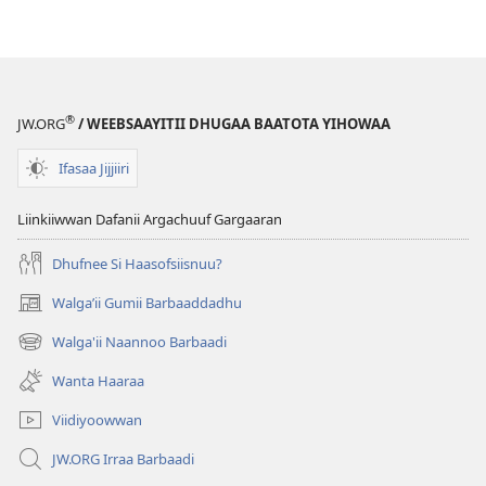
®
JW.ORG
/ WEEBSAAYITII DHUGAA BAATOTA YIHOWAA
Ifasaa Jijjiiri
Liinkiiwwan Dafanii Argachuuf Gargaaran
Dhufnee Si Haasofsiisnuu?
Walgaʼii Gumii Barbaaddadhu
(opens
new
Walga'ii Naannoo Barbaadi
(opens
window)
new
Wanta Haaraa
window)
Viidiyoowwan
JW.ORG Irraa Barbaadi