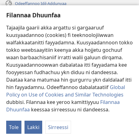
Odeeffannoo Idil-Addunyaa
Filannaa Dhuunfaa
Gargaarsa
Tajaajila gaarii akka argattu si gargaaruuf
Buusii
(opens
kuusyaadannoo (cookies) fi teeknoolojiiwwan
new
walfakkaatanitti fayyadamna. Kuusyaadannoon tokko
window)
"LAAYIBRARII INTARNEETIIRRAA"
tokko weebsaayitiin keenya akka hojjetu gochuuf
(opens
new
waan barbaachisaniif irratti walii galuun dirqama.
®
JW Hub
window)
(opens
Kuusyaadannoowwan dabalataa itti fayyadama kee
new
fooyyessan fudhachuu ykn diduu ni dandeessa.
Appilikeeshinii
JW Library
window)
Daataa kana matumaa hin gurgurru ykn daldalaaf itti
hin fayyadamnu. Odeeffannoo dabalataatiif
Global
Policy on Use of Cookies and Similar Technologies
dubbisi. Filannaa kee yeroo kamittiyyuu
Filannaa
Copyright
© 2026 Watch Tower Bible and Tract Society of Pennsylvania.
Dhuunfaa
keessaa sirreessuu ni dandeessa.
WALII GALTEE
|
IMAAMMATA MATEENYAA
|
FILANNAA DHUUNFAA
Tole
Lakki
Sirreessi