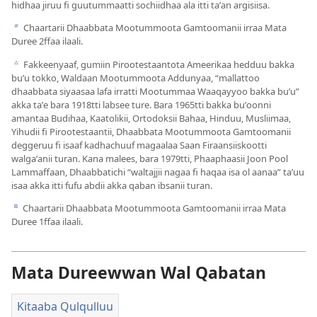
hidhaa jiruu fi guutummaatti sochiidhaa ala itti taʼan argisiisa.
Chaartarii Dhaabbata Mootummoota Gamtoomanii irraa Mata
b
Duree 2⁠ffaa ilaali.
Fakkeenyaaf, gumiin Pirootestaantota Ameerikaa hedduu bakka
c
buʼu tokko, Waldaan Mootummoota Addunyaa, “mallattoo
dhaabbata siyaasaa lafa irratti Mootummaa Waaqayyoo bakka buʼu”
akka taʼe bara 1918⁠tti labsee ture. Bara 1965⁠tti bakka buʼoonni
amantaa Budihaa, Kaatolikii, Ortodoksii Bahaa, Hinduu, Musliimaa,
Yihudii fi Pirootestaantii, Dhaabbata Mootummoota Gamtoomanii
deggeruu fi isaaf kadhachuuf magaalaa Saan Firaansiiskootti
walgaʼanii turan. Kana malees, bara 1979⁠tti, Phaaphaasii Joon Pool
Lammaffaan, Dhaabbatichi “waltajjii nagaa fi haqaa isa ol aanaa” taʼuu
isaa akka itti fufu abdii akka qaban ibsanii turan.
Chaartarii Dhaabbata Mootummoota Gamtoomanii irraa Mata
d
Duree 1⁠ffaa ilaali.
Mata Dureewwan Wal Qabatan
Kitaaba Qulqulluu