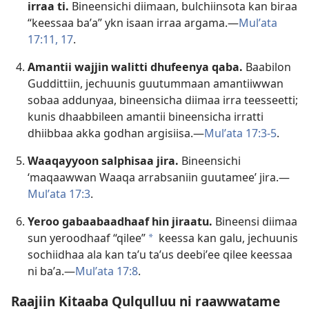
irraa ti.
Bineensichi diimaan, bulchiinsota kan biraa
“keessaa baʼa” ykn isaan irraa argama.—
Mulʼata
17:11,
17
.
Amantii wajjin walitti dhufeenya qaba.
Baabilon
Guddittiin, jechuunis guutummaan amantiiwwan
sobaa addunyaa, bineensicha diimaa irra teesseetti;
kunis dhaabbileen amantii bineensicha irratti
dhiibbaa akka godhan argisiisa.—
Mulʼata 17:3-5
.
Waaqayyoon salphisaa jira.
Bineensichi
‘maqaawwan Waaqa arrabsaniin guutamee’ jira.—
Mulʼata 17:3
.
Yeroo gabaabaadhaaf hin jiraatu.
Bineensi diimaa
sun yeroodhaaf “qilee”
keessa kan galu, jechuunis
a
sochiidhaa ala kan taʼu taʼus deebiʼee qilee keessaa
ni baʼa.—
Mulʼata 17:8
.
Raajiin Kitaaba Qulqulluu ni raawwatame