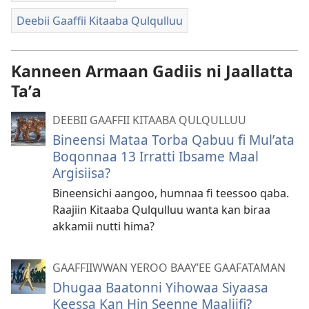
Deebii Gaaffii Kitaaba Qulqulluu
Kanneen Armaan Gadiis ni Jaallatta
Taʼa
DEEBII GAAFFII KITAABA QULQULLUU
Bineensi Mataa Torba Qabuu fi Mulʼata
Boqonnaa 13 Irratti Ibsame Maal
Argisiisa?
Bineensichi aangoo, humnaa fi teessoo qaba.
Raajiin Kitaaba Qulqulluu wanta kan biraa
akkamii nutti hima?
GAAFFIIWWAN YEROO BAAYʼEE GAAFATAMAN
Dhugaa Baatonni Yihowaa Siyaasa
Keessa Kan Hin Seenne Maaliifi?