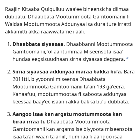
Raajiin Kitaaba Qulqulluu waaʼee bineensicha diimaa
dubbatu, Dhaabbata Mootummoota Gamtoomanii fi
Waldaa Mootummoota Addunyaa isa dura ture irratti
akkamitti akka raawwatame ilaali.
Dhaabbata siyaasaa.
Dhaabbanni Mootummoota
Gamtoomanii, ‘ol aantummaa Miseensota isaa’
hundaa eegsisuudhaan sirna siyaasaa deggera.
b
Sirna siyaasaa addunyaa maraa bakka buʼa.
Bara
2011⁠tti, biyyoonni miseensa Dhaabbata
Mootummoota Gamtoomanii taʼan 193 gaʼeera.
Kanaafuu, mootummootaa fi saboota addunyaa
keessaa baayʼee isaanii akka bakka buʼu dubbata.
Aangoo isaa kan argatu mootummoota kan
biraa irraa ti.
Dhaabbata Mootummoota
Gamtoomanii kan argamsiise biyyoota miseensota
isaa taʼan waan taʼaniif, humnaa fi aangoo isaa