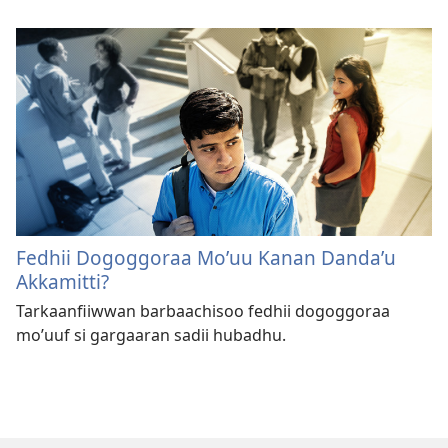
Fedhii Dogoggoraa Moʼuu Kanan Dandaʼu
Akkamitti?
Tarkaanfiiwwan barbaachisoo fedhii dogoggoraa
moʼuuf si gargaaran sadii hubadhu.