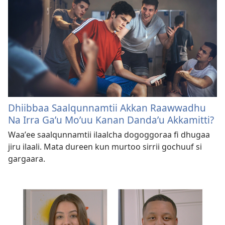
Dhiibbaa Saalqunnamtii Akkan Raawwadhu
Na Irra Gaʼu Moʼuu Kanan Dandaʼu Akkamitti?
Waaʼee saalqunnamtii ilaalcha dogoggoraa fi dhugaa
jiru ilaali. Mata dureen kun murtoo sirrii gochuuf si
gargaara.