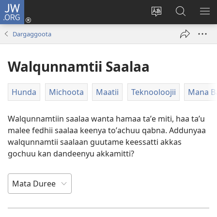
JW.ORG
Gali
(opens
Afaan
JW.ORG
BA
new
weebsaayitii
Irraa
ARG
Dargaggoota
window)
jijjiiri
Barbaadi
Walqunnamtii Saalaa
Hunda
Michoota
Maatii
Teknooloojii
Mana B
Walqunnamtiin saalaa wanta hamaa taʼe miti, haa taʼu
malee fedhii saalaa keenya toʼachuu qabna. Addunyaa
walqunnamtii saalaan guutame keessatti akkas
gochuu kan dandeenyu akkamitti?