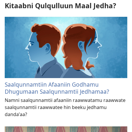
Kitaabni Qulqulluun Maal Jedha?
Saalqunnamtiin Afaaniin Godhamu
Dhugumaan Saalqunnamtii Jedhamaa?
Namni saalqunnamtii afaaniin raawwatamu raawwate
saalqunnamtii raawwatee hin beeku jedhamu
dandaʼaa?