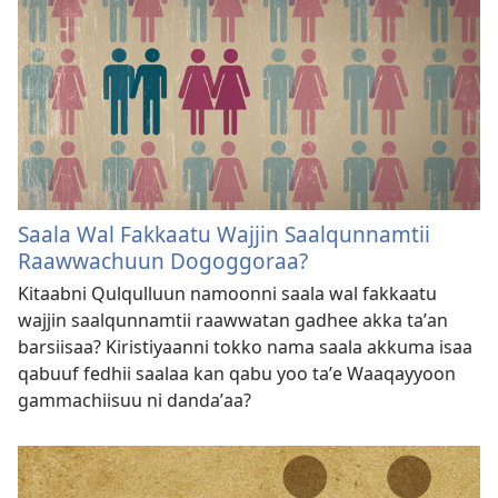
Saala Wal Fakkaatu Wajjin Saalqunnamtii
Raawwachuun Dogoggoraa?
Kitaabni Qulqulluun namoonni saala wal fakkaatu
wajjin saalqunnamtii raawwatan gadhee akka taʼan
barsiisaa? Kiristiyaanni tokko nama saala akkuma isaa
qabuuf fedhii saalaa kan qabu yoo taʼe Waaqayyoon
gammachiisuu ni dandaʼaa?