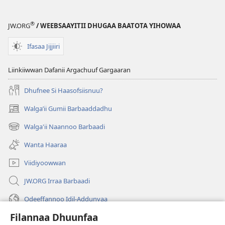
®
JW.ORG
/ WEEBSAAYITII DHUGAA BAATOTA YIHOWAA
Ifasaa Jijjiiri
Liinkiiwwan Dafanii Argachuuf Gargaaran
Dhufnee Si Haasofsiisnuu?
Walgaʼii Gumii Barbaaddadhu
(opens
new
Walga'ii Naannoo Barbaadi
(opens
window)
new
Wanta Haaraa
window)
Viidiyoowwan
JW.ORG Irraa Barbaadi
Odeeffannoo Idil-Addunyaa
Filannaa Dhuunfaa
Gargaarsa