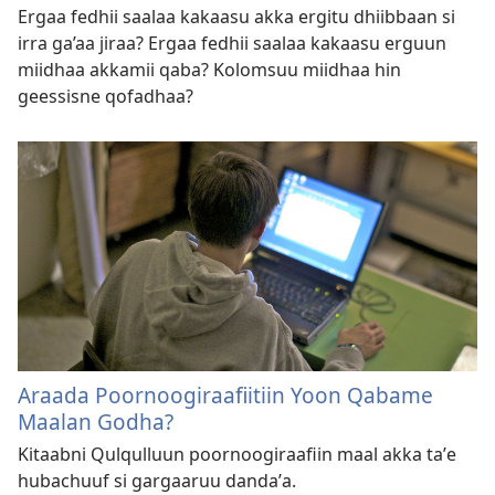
Ergaa fedhii saalaa kakaasu akka ergitu dhiibbaan si
irra ga’aa jiraa? Ergaa fedhii saalaa kakaasu erguun
miidhaa akkamii qaba? Kolomsuu miidhaa hin
geessisne qofadhaa?
Araada Poornoogiraafiitiin Yoon Qabame
Maalan Godha?
Kitaabni Qulqulluun poornoogiraafiin maal akka taʼe
hubachuuf si gargaaruu dandaʼa.