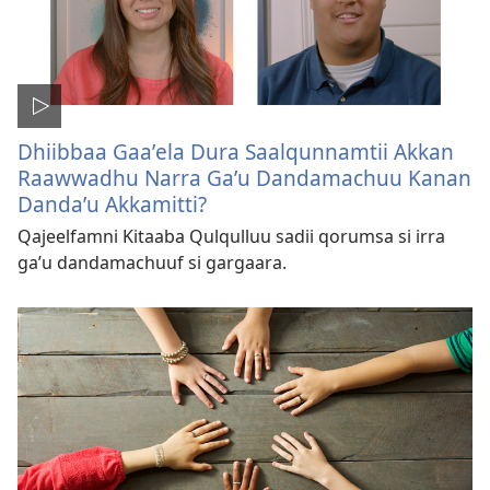
Dhiibbaa Gaaʼela Dura Saalqunnamtii Akkan
Raawwadhu Narra Gaʼu Dandamachuu Kanan
Dandaʼu Akkamitti?
Qajeelfamni Kitaaba Qulqulluu sadii qorumsa si irra
gaʼu dandamachuuf si gargaara.