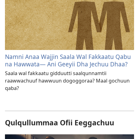
Namni Anaa Wajjin Saala Wal Fakkaatu Qabu
na Hawwata— Ani Geeyii Dha Jechuu Dhaa?
Saala wal fakkaatu gidduutti saalqunnamtii
raawwachuuf hawwuun dogoggoraa? Maal gochuun
qaba?
Qulqullummaa Ofii Eeggachuu