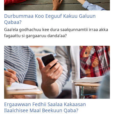
Durbummaa Koo Eeguuf Kakuu Galuun
Qabaa?
Gaaʼela godhachuu kee dura saalqunnamtii irraa akka
fagaattu si gargaaruu dandaʼaa?
Ergaawwan Fedhii Saalaa Kakaasan
Ilaalchisee Maal Beekuun Qaba?