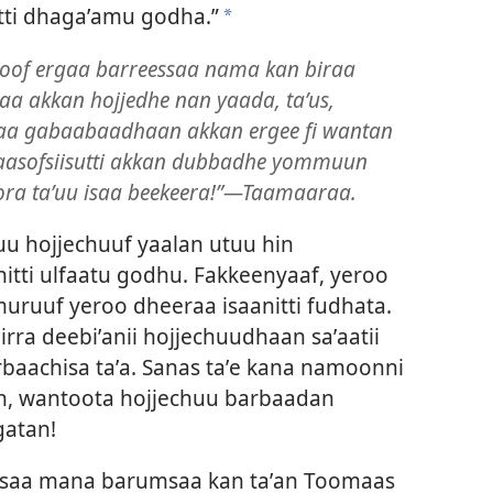
utti dhagaʼamu godha.”
a
koof ergaa barreessaa nama kan biraa
aa akkan hojjedhe nan yaada, taʼus,
a gabaabaadhaan akkan ergee fi wantan
asofsiisutti akkan dubbadhe yommuun
ra taʼuu isaa beekeera!”—Taamaaraa.
uu hojjechuuf yaalan utuu hin
nitti ulfaatu godhu. Fakkeenyaaf, yeroo
muruuf yeroo dheeraa isaanitti fudhata.
 irra deebiʼanii hojjechuudhaan saʼaatii
baachisa taʼa. Sanas taʼe kana namoonni
an, wantoota hojjechuu barbaadan
gatan!
rsaa mana barumsaa kan taʼan Toomaas