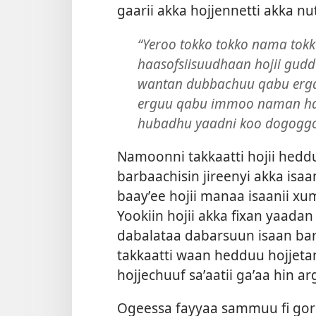
gaarii akka hojjennetti akka n
“Yeroo tokko tokko nama tok
haasofsiisuudhaan hojii gudd
wantan dubbachuu qabu erga
erguu qabu immoo naman ha
hubadhu yaadni koo dogoggo
Namoonni takkaatti hojii hedd
barbaachisin jireenyi akka isaa
baayʼee hojii manaa isaanii xu
Yookiin hojii akka fixan yaadan
dabalataa dabarsuun isaan bar
takkaatti waan hedduu hojjet
hojjechuuf saʼaatii gaʼaa hin ar
Ogeessa fayyaa sammuu fi go