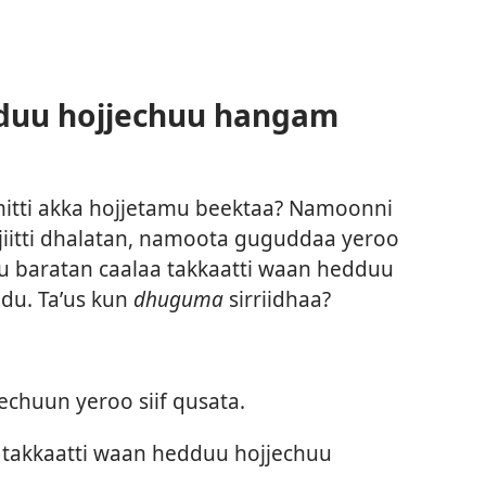
duu hojjechuu hangam
itti akka hojjetamu beektaa? Namoonni
iitti dhalatan, namoota guguddaa yeroo
u baratan caalaa takkaatti waan hedduu
adu. Taʼus kun
dhuguma
sirriidhaa?
echuun yeroo siif qusata.
 takkaatti waan hedduu hojjechuu