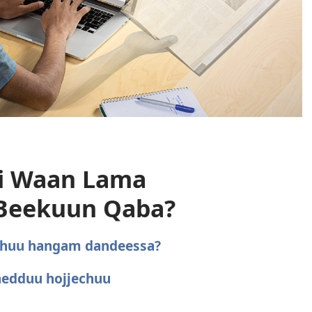
ti Waan Lama
 Beekuun Qaba?
echuu hangam dandeessa?
hedduu hojjechuu