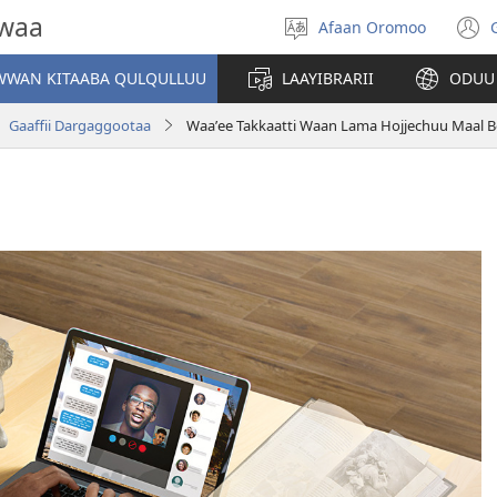
owaa
Afaan Oromoo
Afaan
(
filadhu
WAN KITAABA QULQULLUU
LAAYIBRARII
ODUU
w
Gaaffii Dargaggootaa
Waaʼee Takkaatti Waan Lama Hojjechuu Maal 