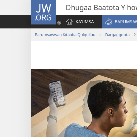
JW.ORG
Dhugaa Baatota Yih
KAʼUMSA
BARUMSAW
Barumsawwan Kitaaba Qulqulluu
Dargaggoota