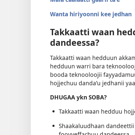
Wanta hiriyoonni kee jedhan
Takkaatti waan hed
dandeessa?
Takkaatti waan hedduun akkam
hedduun warri bara teknoolooj
booda teknooloojii fayyadamu
hojjechuu dandaʼu jedhanii ya
DHUGAA ykn SOBA?
Takkaatti waan hedduu hojj
Shaakaluudhaan dandeettii
fooyyeffachuu dandeessa.