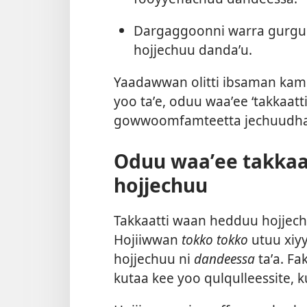
Dargaggoonni warra gurgud
hojjechuu dandaʼu.
Yaadawwan olitti ibsaman kamii
yoo taʼe, oduu waaʼee ‘takkaat
gowwoomfamteetta jechuudha
Oduu waaʼee takkaa
hojjechuu
Takkaatti waan hedduu hojjech
Hojiiwwan
tokko tokko
utuu xiyy
hojjechuu ni
dandeessa
taʼa. F
kutaa kee yoo qulqulleessite, 