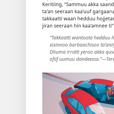
Keritiing, “Sammuu akka saand
taʼan seeraan kaaʼuuf gargaar
takkaatti waan hedduu hojjeta
jiran seeraan hin kaaʼamnee ti”
“Takkaatti wantoota hedduu 
xixinnoo barbaachisoo taʼanii
Dhuma irratti yeroo akka qus
ofiif uumuu dandeessa.”—Ter