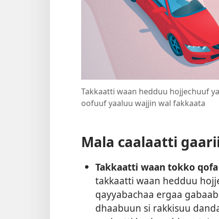
Takkaatti waan hedduu hojjechuuf yaa
oofuuf yaaluu wajjin wal fakkaata
Mala caalaatti gaarii
Takkaatti waan tokko qofa 
takkaatti waan hedduu hojj
qayyabachaa ergaa gabaabaa
dhaabuun si rakkisuu danda