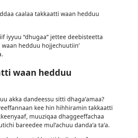
daa caalaa takkaatti waan hedduu
f iyyuu “dhugaa” jettee deebisteetta
ti waan hedduu hojjechuutiin’
.
tti waan hedduu
uu akka dandeessu sitti dhagaʼamaa?
eeffannaan kee hin hihhiramin takkaatti
akkeenyaaf, muuziqaa dhaggeeffachaa
kutichi bareedee mulʼachuu dandaʼa taʼa.