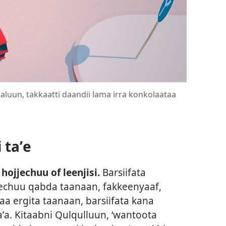
luun, takkaatti daandii lama irra konkolaataa
 taʼe
hojjechuu of leenjisi.
Barsiifata
echuu qabda taanaan, fakkeenyaaf,
 ergita taanaan, barsiifata kana
ʼa. Kitaabni Qulqulluun, ‘wantoota