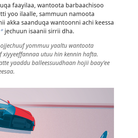
uqa faayilaa, wantoota barbaachisoo
utti yoo ilaalle, sammuun namoota
nii akka saanduqa wantoonni achi keessa
jechuun isaanii sirrii dha.
b
hojjechuuf yommuu yaaltu wantoota
f xiyyeeffannaa utuu hin kennin hafta.
atte yaaddu balleessuudhaan hojii baayʼee
eesaa.