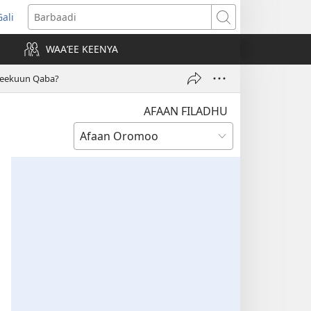
Gali
opens
Barbaadi
new
WAAʼEE KEENYA
indow)
Beekuun Qaba?
AFAAN FILADHU