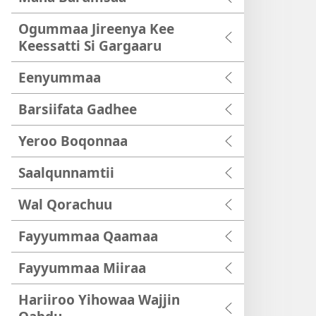
Ogummaa Jireenya Kee
Keessatti Si Gargaaru
Eenyummaa
Barsiifata Gadhee
Yeroo Boqonnaa
Saalqunnamtii
Wal Qorachuu
Fayyummaa Qaamaa
Fayyummaa Miiraa
Hariiroo Yihowaa Wajjin