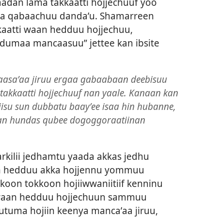
adan lama takkaatti hojjechuuf yoo
a qabaachuu dandaʼu. Shamarreen
kaatti waan hedduu hojjechuu,
ndumaa mancaasuu” jettee kan ibsite
aasaʼaa jiruu ergaa gabaabaan deebisuu
takkaatti hojjechuuf nan yaale. Kanaan kan
iisu sun dubbatu baayʼee isaa hin hubanne,
iran hundas qubee dogoggoraatiinan
arkilii jedhamtu yaada akkas jedhu
aan hedduu akka hojjennu yommuu
kkoon tokkoon hojiiwwaniitiif kenninu
 waan hedduu hojjechuun sammuu
uma hojiin keenya mancaʼaa jiruu,