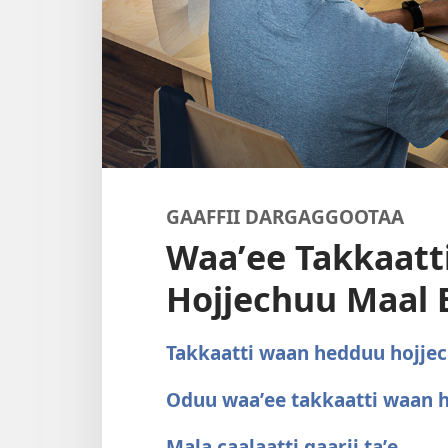
GAAFFII DARGAGGOOTAA
Waaʼee Takkaat
Hojjechuu Maal
Takkaatti waan hedduu hojj
Oduu waaʼee takkaatti waan 
Mala caalaatti gaarii taʼe