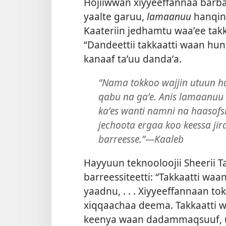
Hojiiwwan xiyyeeffannaa barba
yaalte garuu,
lamaanuu
hanqin
Kaateriin jedhamtu waaʼee tak
“Dandeettii takkaatti waan hu
kanaaf taʼuu dandaʼa.
“Nama tokkoo wajjin utuun h
qabu na gaʼe. Anis lamaanuu 
kaʼes wanti namni na haasofs
jechoota ergaa koo keessa j
barreesse.”—Kaaleb
Hayyuun teknooloojii Sheerii T
barreessiteetti: “Takkaatti w
yaadnu, . . . Xiyyeeffannaan to
xiqqaachaa deema. Takkaatti
keenya waan dadammaqsuuf, ut