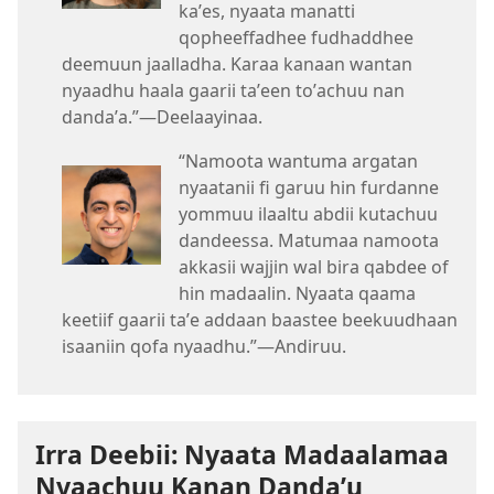
kaʼes, nyaata manatti
qopheeffadhee fudhaddhee
deemuun jaalladha. Karaa kanaan wantan
nyaadhu haala gaarii taʼeen toʼachuu nan
dandaʼa.”—Deelaayinaa.
“Namoota wantuma argatan
nyaatanii fi garuu hin furdanne
yommuu ilaaltu abdii kutachuu
dandeessa. Matumaa namoota
akkasii wajjin wal bira qabdee of
hin madaalin. Nyaata qaama
keetiif gaarii taʼe addaan baastee beekuudhaan
isaaniin qofa nyaadhu.”—Andiruu.
Irra Deebii: Nyaata Madaalamaa
Nyaachuu Kanan Dandaʼu