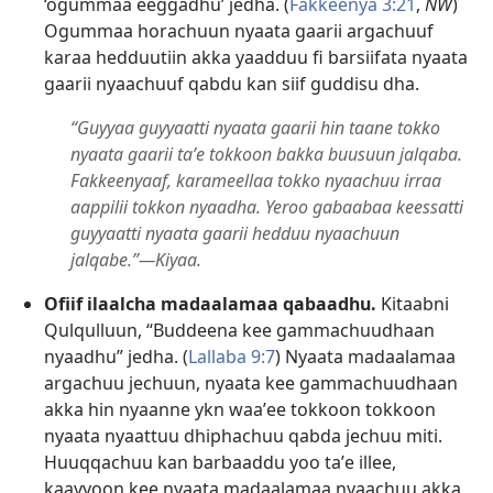
‘ogummaa eeggadhu’ jedha. (
Fakkeenya 3:21
,
NW
)
Ogummaa horachuun nyaata gaarii argachuuf
karaa hedduutiin akka yaadduu fi barsiifata nyaata
gaarii nyaachuuf qabdu kan siif guddisu dha.
“Guyyaa guyyaatti nyaata gaarii hin taane tokko
nyaata gaarii taʼe tokkoon bakka buusuun jalqaba.
Fakkeenyaaf, karameellaa tokko nyaachuu irraa
aappilii tokkon nyaadha. Yeroo gabaabaa keessatti
guyyaatti nyaata gaarii hedduu nyaachuun
jalqabe.”—Kiyaa.
Ofiif ilaalcha madaalamaa qabaadhu.
Kitaabni
Qulqulluun, “Buddeena kee gammachuudhaan
nyaadhu” jedha. (
Lallaba 9:7
) Nyaata madaalamaa
argachuu jechuun, nyaata kee gammachuudhaan
akka hin nyaanne ykn waaʼee tokkoon tokkoon
nyaata nyaattuu dhiphachuu qabda jechuu miti.
Huuqqachuu kan barbaaddu yoo taʼe illee,
kaayyoon kee nyaata madaalamaa nyaachuu akka