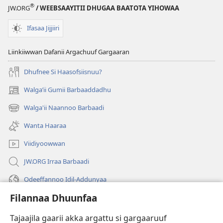
®
JW.ORG
/ WEEBSAAYITII DHUGAA BAATOTA YIHOWAA
Ifasaa Jijjiiri
Liinkiiwwan Dafanii Argachuuf Gargaaran
Dhufnee Si Haasofsiisnuu?
Walgaʼii Gumii Barbaaddadhu
(opens
new
Walga'ii Naannoo Barbaadi
(opens
window)
new
Wanta Haaraa
window)
Viidiyoowwan
JW.ORG Irraa Barbaadi
Odeeffannoo Idil-Addunyaa
Filannaa Dhuunfaa
Gargaarsa
Tajaajila gaarii akka argattu si gargaaruuf
Buusii