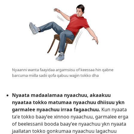
Nyaanni wanta faayidaa argamsiisu of keessaa hin qabne
barcuma miilla sadii qofa qabuu wajjin tokko dha
Nyaata madaalamaa nyaachuu, akaakuu
nyaataa tokko matumaa nyaachuu dhiisuu ykn
garmalee nyaachuu irraa fagaachuu.
Kun nyaata
taʼe tokko baayʼee xinnoo nyaachuu, garmalee erga
of beelessanii booda baayʼee nyaachuu ykn nyaata
jaallatan tokko gonkumaa nyaachuu lagachuu