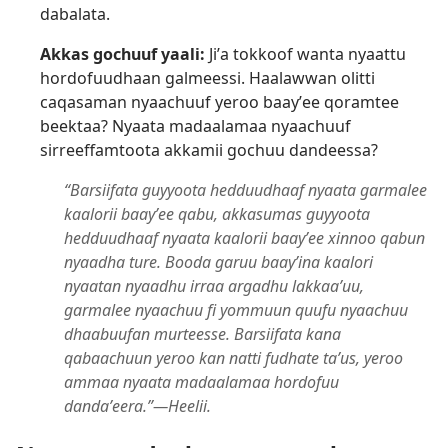
dabalata.
Akkas gochuuf yaali:
Jiʼa tokkoof wanta nyaattu
hordofuudhaan galmeessi. Haalawwan olitti
caqasaman nyaachuuf yeroo baayʼee qoramtee
beektaa? Nyaata madaalamaa nyaachuuf
sirreeffamtoota akkamii gochuu dandeessa?
“Barsiifata guyyoota hedduudhaaf nyaata garmalee
kaalorii baayʼee qabu, akkasumas guyyoota
hedduudhaaf nyaata kaalorii baayʼee xinnoo qabun
nyaadha ture. Booda garuu baayʼina kaalori
nyaatan nyaadhu irraa argadhu lakkaaʼuu,
garmalee nyaachuu fi yommuun quufu nyaachuu
dhaabuufan murteesse. Barsiifata kana
qabaachuun yeroo kan natti fudhate taʼus, yeroo
ammaa nyaata madaalamaa hordofuu
dandaʼeera.”—Heelii.