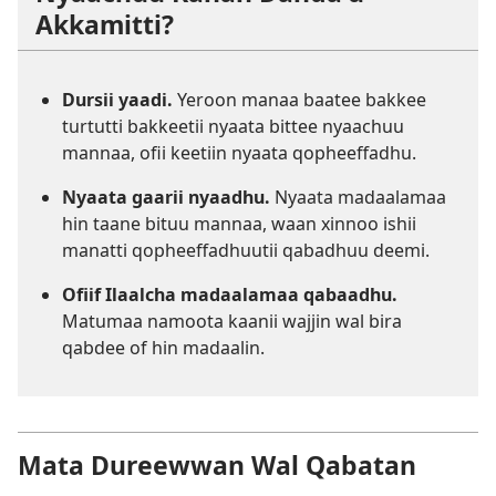
Akkamitti?
Dursii yaadi.
Yeroon manaa baatee bakkee
turtutti bakkeetii nyaata bittee nyaachuu
mannaa, ofii keetiin nyaata qopheeffadhu.
Nyaata gaarii nyaadhu.
Nyaata madaalamaa
hin taane bituu mannaa, waan xinnoo ishii
manatti qopheeffadhuutii qabadhuu deemi.
Ofiif Ilaalcha madaalamaa qabaadhu.
Matumaa namoota kaanii wajjin wal bira
qabdee of hin madaalin.
Mata Dureewwan Wal Qabatan