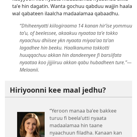
taʼe hin dagatin. Wanta gochuu qabduu wajjin haala
wal qabateen ilaalcha madaalamaa qabaadhu.
“Dhiheenyatti kiilogiraama 14 kanan hirʼise yommuu
taʼu, of beelessee, akaakuu nyaataa taʼe tokko
nyaachuu dhiisee ykn nyaata miyaaʼaa taʼan
lagadhee hin beeku. Haalkanuma tokkotti
huuqqachuu akkan hin dandeenyee fi barsiifata
nyaataa koo jijjiiruu akkan qabu hubadheen ture.”—
Melaanii.
Hiriyoonni kee maal jedhu?
“Yeroon manaa baʼee bakkee
turuu fi beelaʼutti nyaata
madaalamaa hin taane
nyaachuun filadha. Kanaan kan