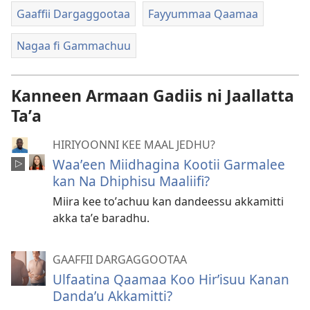
Gaaffii Dargaggootaa
Fayyummaa Qaamaa
Nagaa fi Gammachuu
Kanneen Armaan Gadiis ni Jaallatta
Taʼa
HIRIYOONNI KEE MAAL JEDHU?
Waaʼeen Miidhagina Kootii Garmalee
kan Na Dhiphisu Maaliifi?
Miira kee toʼachuu kan dandeessu akkamitti
akka taʼe baradhu.
GAAFFII DARGAGGOOTAA
Ulfaatina Qaamaa Koo Hirʼisuu Kanan
Dandaʼu Akkamitti?