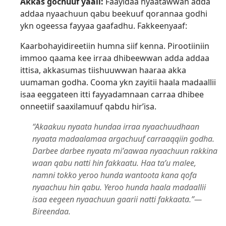
Akkas gochuuf yaali:
Faayidaa nyaatawwan adda
addaa nyaachuun qabu beekuuf qorannaa godhi
ykn ogeessa fayyaa gaafadhu. Fakkeenyaaf:
Kaarbohayidireetiin humna siif kenna. Pirootiiniin
immoo qaama kee irraa dhibeewwan adda addaa
ittisa, akkasumas tiishuuwwan haaraa akka
uumaman godha. Cooma ykn zayitii haala madaallii
isaa eeggateen itti fayyadamnaan carraa dhibee
onneetiif saaxilamuuf qabdu hirʼisa.
“Akaakuu nyaata hundaa irraa nyaachuudhaan
nyaata madaalamaa argachuuf carraaqqiin godha.
Darbee darbee nyaata miʼaawaa nyaachuun rakkina
waan qabu natti hin fakkaatu. Haa taʼu malee,
namni tokko yeroo hunda wantoota kana qofa
nyaachuu hin qabu. Yeroo hunda haala madaallii
isaa eegeen nyaachuun gaarii natti fakkaata.”—
Bireendaa.