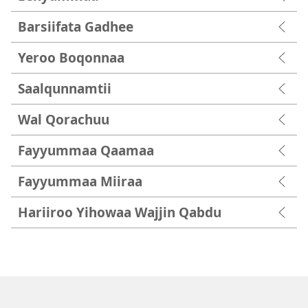
Barsiifata Gadhee
Yeroo Boqonnaa
Saalqunnamtii
Wal Qorachuu
Fayyummaa Qaamaa
Fayyummaa Miiraa
Hariiroo Yihowaa Wajjin Qabdu