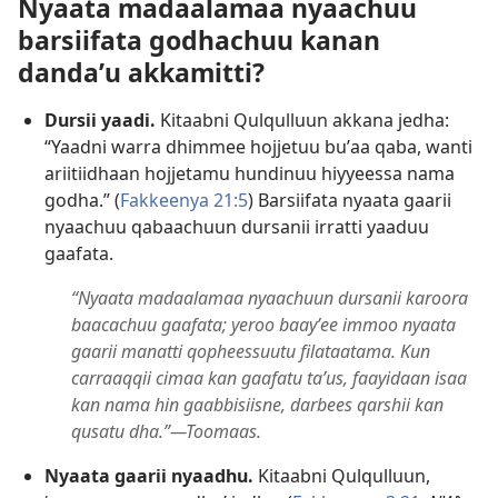
Nyaata madaalamaa nyaachuu
barsiifata godhachuu kanan
dandaʼu akkamitti?
Dursii yaadi.
Kitaabni Qulqulluun akkana jedha:
“Yaadni warra dhimmee hojjetuu buʼaa qaba, wanti
ariitiidhaan hojjetamu hundinuu hiyyeessa nama
godha.” (
Fakkeenya 21:5
) Barsiifata nyaata gaarii
nyaachuu qabaachuun dursanii irratti yaaduu
gaafata.
“Nyaata madaalamaa nyaachuun dursanii karoora
baacachuu gaafata; yeroo baayʼee immoo nyaata
gaarii manatti qopheessuutu filataatama. Kun
carraaqqii cimaa kan gaafatu taʼus, faayidaan isaa
kan nama hin gaabbisiisne, darbees qarshii kan
qusatu dha.”—Toomaas.
Nyaata gaarii nyaadhu.
Kitaabni Qulqulluun,