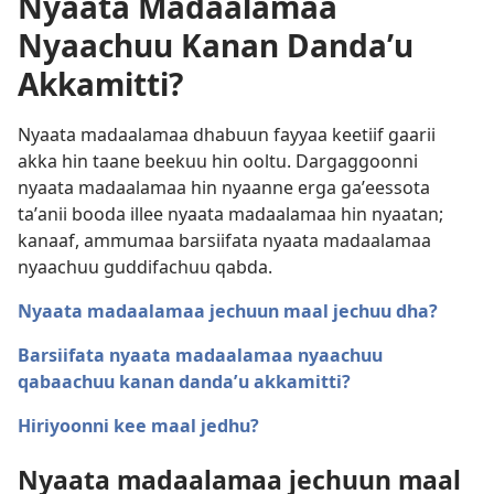
Nyaata Madaalamaa
Nyaachuu Kanan Dandaʼu
Akkamitti?
Nyaata madaalamaa dhabuun fayyaa keetiif gaarii
akka hin taane beekuu hin ooltu. Dargaggoonni
nyaata madaalamaa hin nyaanne erga gaʼeessota
taʼanii booda illee nyaata madaalamaa hin nyaatan;
kanaaf, ammumaa barsiifata nyaata madaalamaa
nyaachuu guddifachuu qabda.
Nyaata madaalamaa jechuun maal jechuu dha?
Barsiifata nyaata madaalamaa nyaachuu
qabaachuu kanan dandaʼu akkamitti?
Hiriyoonni kee maal jedhu?
Nyaata madaalamaa jechuun maal