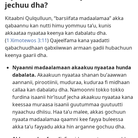
jechuu dha?
Kitaabni Qulqulluun, “barsiifata madaalamaa” akka
qabaannu kan nutti himu yommuu taʼu, kunis
akkaataa nyaataa keenya kan dabalatu dha.
(
1 Ximotewos 3:11
) Qajeelfama kana yaadatti
qabachuudhaan qabxiiwwan armaan gadii hubachuun
keenya gaarii dha.
Nyaanni madaalamaan akaakuu nyaataa hunda
dabalata.
Akaakuun nyaataa shanan buʼaawwan
aannanii, pirootiinii, muduraa, kuduraa fi midhaan
callaa kan dabalatu dha. Namoonni tokko tokko
furdina isaanii hirʼisuuf jecha akaakuu nyaataa kana
keessaa muraasa isaanii guutummaa guutuutti
nyaachuu dhiisu. Haa taʼu malee, akkas gochuun
nyaata madaalamaa qaamni kee fayya buleessa
akka taʼu fayyadu akka hin arganne gochuu dha.