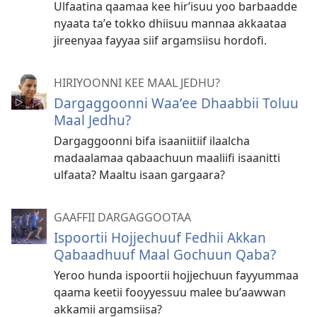
Ulfaatina qaamaa kee hirʼisuu yoo barbaadde
nyaata taʼe tokko dhiisuu mannaa akkaataa
jireenyaa fayyaa siif argamsiisu hordofi.
HIRIYOONNI KEE MAAL JEDHU?
Dargaggoonni Waaʼee Dhaabbii Toluu
Maal Jedhu?
Dargaggoonni bifa isaaniitiif ilaalcha
madaalamaa qabaachuun maaliifi isaanitti
ulfaata? Maaltu isaan gargaara?
GAAFFII DARGAGGOOTAA
Ispoortii Hojjechuuf Fedhii Akkan
Qabaadhuuf Maal Gochuun Qaba?
Yeroo hunda ispoortii hojjechuun fayyummaa
qaama keetii fooyyessuu malee buʼaawwan
akkamii argamsiisa?