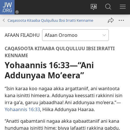
JW.ORG
Gali
(opens
Afaan
JW.ORG
BA
new
weebsaayitii
Irraa
ARG
Caqasoota Kitaaba Qulqulluu Ibsi Irratti Kenname
window)
jijjiiri
Barbaadi
AFAAN FILADHU
CAQASOOTA KITAABA QULQULLUU IBSI IRRATTI
KENNAME
Yohaannis 16:33—“Ani
Addunyaa Moʼeera”
“Isin karaa koo nagaa akka argattaniif, ani wantoota
kana isinitti himeera. Addunyaa keessatti rakkinni isin
irra gaʼa, garuu jabaadhaa! Ani addunyaa mo’eera.”—
Yohaannis 16:33
, Hiika Addunyaa Haaraa.
“Anatti qabamtanii nagaa akka qabaattaniif ani kana
hundumaa isinitti hime; biyya lafaatti rakkina qabdu,