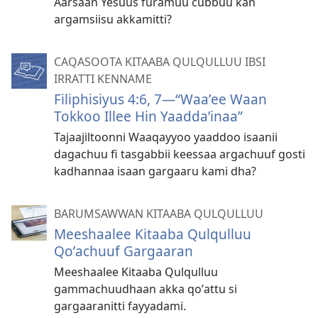
Aarsaan Yesuus furamuu cubbuu kan
argamsiisu akkamitti?
CAQASOOTA KITAABA QULQULLUU IBSI
IRRATTI KENNAME
Filiphisiyus 4:6, 7—“Waaʼee Waan
Tokkoo Illee Hin Yaaddaʼinaa”
Tajaajiltoonni Waaqayyoo yaaddoo isaanii
dagachuu fi tasgabbii keessaa argachuuf gosti
kadhannaa isaan gargaaru kami dha?
BARUMSAWWAN KITAABA QULQULLUU
Meeshaalee Kitaaba Qulqulluu
Qoʼachuuf Gargaaran
Meeshaalee Kitaaba Qulqulluu
gammachuudhaan akka qoʼattu si
gargaaranitti fayyadami.