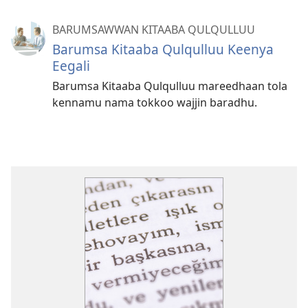
BARUMSAWWAN KITAABA QULQULLUU
Barumsa Kitaaba Qulqulluu Keenya
Eegali
Barumsa Kitaaba Qulqulluu mareedhaan tola
kennamu nama tokkoo wajjin baradhu.