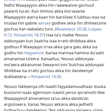
fedhii Waaqayyoo akka hin raawwanne gochuuf
yaalanii turan. Kun immoo akka inni waaʼee
Waaqayyoo warra kaan hin barsiisee fi lubbuu isaa isa
mudaa hin qabne
aarsaa
godhee akka hin dhiheessine
gochuu kan dabalatu ture. (
Maatewos 20:28;
Luqaas
4:13;
Yohaannis 18:37
) Haa taʼu malee Yesuus
addunyaan kun ilaalcha isaa irratti dhiibbaa akka
godhuu fi Waaqayyo irraa akka gara galu akka isa
godhu hin
heyyamne
. Kanaa mannaa hamma duʼaatti
amanamaa taʼeera. Kanaafuu, Yesuus addunyaa
moʼeera akkasumas Seexanni inni ‘bulchaa addunyaaʼ
‘dhiibbaa isa irratti gochuu akka hin dandeenyeʼ
dubbateera.—
Yohaannis 14:30
.
Yesuus fakkeenya ofii isaatti fayyadamuudhaan duuka
buutonni isaas ejjennoon isaanii yeroo qoramutti illee
Waaqayyoof amanamoo taʼuu akka dandaʼan
argisiiseera. Kanas Yesuus akkana akka jedhetti
fudhachuu dandeenya: “Ani addunyaa moʼeera, isinis