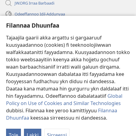
JW.ORG Irraa Barbaadi
Odeeffannoo Idil-Addunyaa
Filannaa Dhuunfaa
Gargaarsa
Tajaajila gaarii akka argattu si gargaaruuf
Buusii
(opens
kuusyaadannoo (cookies) fi teeknoolojiiwwan
new
walfakkaatanitti fayyadamna. Kuusyaadannoon tokko
window)
"LAAYIBRARII INTARNEETIIRRAA"
tokko weebsaayitiin keenya akka hojjetu gochuuf
(opens
new
waan barbaachisaniif irratti walii galuun dirqama.
®
JW Hub
window)
(opens
Kuusyaadannoowwan dabalataa itti fayyadama kee
new
fooyyessan fudhachuu ykn diduu ni dandeessa.
Appilikeeshinii
JW Library
window)
Daataa kana matumaa hin gurgurru ykn daldalaaf itti
hin fayyadamnu. Odeeffannoo dabalataatiif
Global
Policy on Use of Cookies and Similar Technologies
dubbisi. Filannaa kee yeroo kamittiyyuu
Filannaa
Copyright
© 2026 Watch Tower Bible and Tract Society of Pennsylvania.
Dhuunfaa
keessaa sirreessuu ni dandeessa.
WALII GALTEE
|
IMAAMMATA MATEENYAA
|
FILANNAA DHUUNFAA
Tole
Lakki
Sirreessi