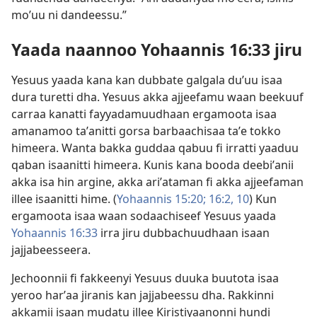
moʼuu ni dandeessu.”
Yaada naannoo Yohaannis 16:33 jiru
Yesuus yaada kana kan dubbate galgala duʼuu isaa
dura turetti dha. Yesuus akka ajjeefamu waan beekuuf
carraa kanatti fayyadamuudhaan ergamoota isaa
amanamoo taʼanitti gorsa barbaachisaa taʼe tokko
himeera. Wanta bakka guddaa qabuu fi irratti yaaduu
qaban isaanitti himeera. Kunis kana booda deebiʼanii
akka isa hin argine, akka ariʼataman fi akka ajjeefaman
illee isaanitti hime. (
Yohaannis 15:20;
16:2,
10
) Kun
ergamoota isaa waan sodaachiseef Yesuus yaada
Yohaannis 16:33
irra jiru dubbachuudhaan isaan
jajjabeesseera.
Jechoonnii fi fakkeenyi Yesuus duuka buutota isaa
yeroo harʼaa jiranis kan jajjabeessu dha. Rakkinni
akkamii isaan mudatu illee Kiristiyaanonni hundi