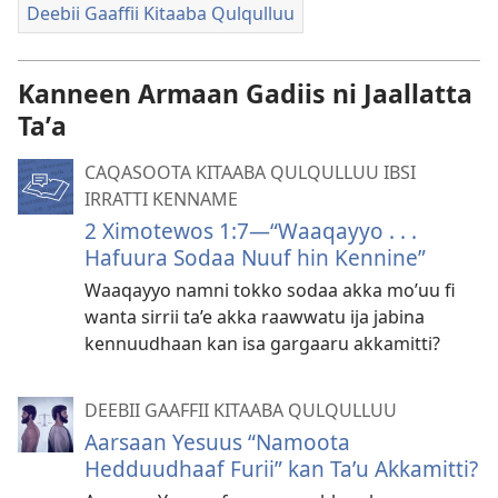
Deebii Gaaffii Kitaaba Qulqulluu
Kanneen Armaan Gadiis ni Jaallatta
Taʼa
CAQASOOTA KITAABA QULQULLUU IBSI
IRRATTI KENNAME
2 Ximotewos 1:7—“Waaqayyo . . .
Hafuura Sodaa Nuuf hin Kennine”
Waaqayyo namni tokko sodaa akka mo’uu fi
wanta sirrii ta’e akka raawwatu ija jabina
kennuudhaan kan isa gargaaru akkamitti?
DEEBII GAAFFII KITAABA QULQULLUU
Aarsaan Yesuus “Namoota
Hedduudhaaf Furii” kan Taʼu Akkamitti?