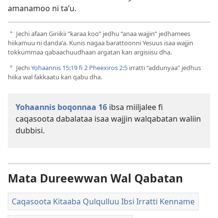
amanamoo ni taʼu.
Jechi afaan Giriikii “karaa koo” jedhu “anaa wajjin” jedhamees
a
hiikamuu ni dandaʼa. Kunis nagaa barattoonni Yesuus isaa wajjin
tokkummaa qabaachuudhaan argatan kan argisiisu dha.
Jechi
Yohaannis 15:19 fi
2 Pheexiros 2:5
irratti “addunyaa” jedhus
b
hiika wal fakkaatu kan qabu dha.
Yohaannis boqonnaa 16
ibsa miiljalee fi
caqasoota dabalataa isaa wajjin walqabatan waliin
dubbisi.
Mata Dureewwan Wal Qabatan
Caqasoota Kitaaba Qulqulluu Ibsi Irratti Kenname