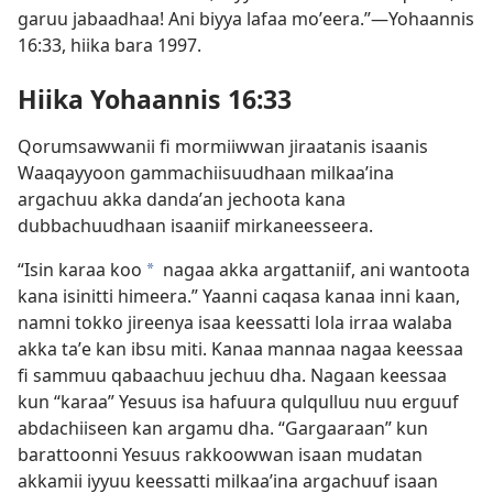
garuu jabaadhaa! Ani biyya lafaa moʼeera.”—Yohaannis
16:33, hiika bara 1997.
Hiika Yohaannis 16:33
Qorumsawwanii fi mormiiwwan jiraatanis isaanis
Waaqayyoon gammachiisuudhaan milkaaʼina
argachuu akka dandaʼan jechoota kana
dubbachuudhaan isaaniif mirkaneesseera.
“Isin karaa koo
nagaa akka argattaniif, ani wantoota
a
kana isinitti himeera.” Yaanni caqasa kanaa inni kaan,
namni tokko jireenya isaa keessatti lola irraa walaba
akka taʼe kan ibsu miti. Kanaa mannaa nagaa keessaa
fi sammuu qabaachuu jechuu dha. Nagaan keessaa
kun “karaa” Yesuus isa hafuura qulqulluu nuu erguuf
abdachiiseen kan argamu dha. “Gargaaraan” kun
barattoonni Yesuus rakkoowwan isaan mudatan
akkamii iyyuu keessatti milkaaʼina argachuuf isaan