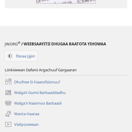
®
JW.ORG
/ WEEBSAAYITII DHUGAA BAATOTA YIHOWAA
Ifasaa Jijjiiri
Liinkiiwwan Dafanii Argachuuf Gargaaran
Dhufnee Si Haasofsiisnuu?
Walgaʼii Gumii Barbaaddadhu
(opens
new
Walga'ii Naannoo Barbaadi
(opens
window)
new
Wanta Haaraa
window)
Viidiyoowwan