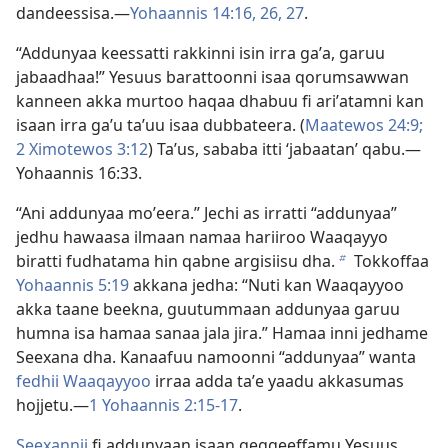
dandeessisa.—
Yohaannis 14:16,
26, 27
.
“Addunyaa keessatti rakkinni isin irra gaʼa, garuu
jabaadhaa!” Yesuus barattoonni isaa qorumsawwan
kanneen akka murtoo haqaa dhabuu fi ariʼatamni kan
isaan irra gaʼu taʼuu isaa dubbateera. (
Maatewos 24:9;
2 Ximotewos 3:12
) Taʼus, sababa itti ‘jabaatanʼ qabu.—
Yohaannis 16:33.
“Ani addunyaa moʼeera.” Jechi as irratti “addunyaa”
jedhu hawaasa ilmaan namaa hariiroo Waaqayyo
biratti fudhatama hin qabne argisiisu dha.
Tokkoffaa
b
Yohaannis 5:19
akkana jedha: “Nuti kan Waaqayyoo
akka taane beekna, guutummaan addunyaa garuu
humna isa hamaa sanaa jala jira.” Hamaa inni jedhame
Seexana dha. Kanaafuu namoonni “addunyaa” wanta
fedhii Waaqayyoo
irraa adda taʼe yaadu akkasumas
hojjetu.—
1 Yohaannis 2:15-17
.
Seexannii
fi addunyaan isaan geggeeffamu Yesuus