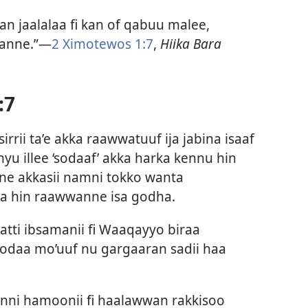
 jaalalaa fi kan of qabuu malee,
laanne.”—
2 Ximotewos 1:7
,
Hiika Bara
:7
rii ta’e akka raawwatuuf ija jabina isaaf
u illee ‘sodaaf’ akka harka kennu hin
ane akkasii namni tokko wanta
 hin raawwanne isa godha.
ti ibsamanii fi Waaqayyo biraa
daa mo’uuf nu gargaaran sadii haa
onni hamoonii fi haalawwan rakkisoo