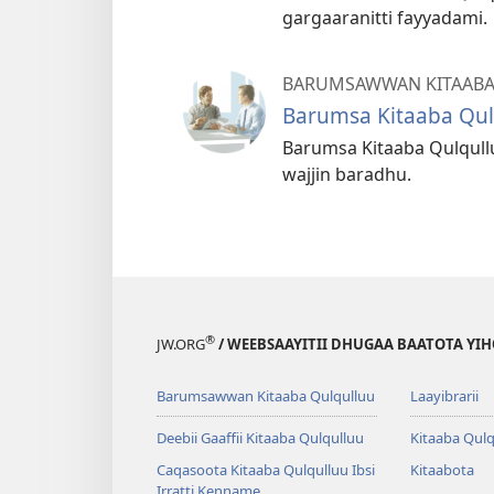
gargaaranitti fayyadami.
BARUMSAWWAN KITAAB
Barumsa Kitaaba Qul
Barumsa Kitaaba Qulqul
wajjin baradhu.
®
JW.ORG
/ WEEBSAAYITII DHUGAA BAATOTA YI
Barumsawwan Kitaaba Qulqulluu
Laayibrarii
Deebii Gaaffii Kitaaba Qulqulluu
Kitaaba Qulq
Caqasoota Kitaaba Qulqulluu Ibsi
Kitaabota
Irratti Kenname