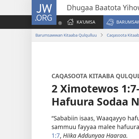
JW.ORG
Dhugaa Baatota Yih
KAʼUMSA
BARUMSAW
Barumsawwan Kitaaba Qulqulluu
Caqasoota Kitaab
CAQASOOTA KITAABA QULQUL
2 Ximotewos 1:7
Hafuura Sodaa N
“Sababiin isaas, Waaqayyo haf
sammuu fayyaa malee hafuura
1:7
,
Hiika Addunyaa Haaraa.