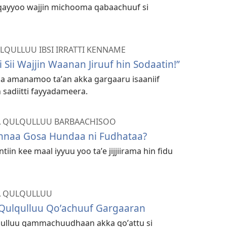
ayyoo wajjin michooma qabaachuuf si
LQULLUU IBSI IRRATTI KENNAME
 Sii Wajjin Waanan Jiruuf hin Sodaatin!”
saa amanamoo taʼan akka gargaaru isaaniif
sadiitti fayyadameera.
 QULQULLUU BARBAACHISOO
naa Gosa Hundaa ni Fudhataa?
n kee maal iyyuu yoo taʼe jijjiirama hin fidu
A QULQULLUU
Qulqulluu Qoʼachuuf Gargaaran
qulluu gammachuudhaan akka qoʼattu si