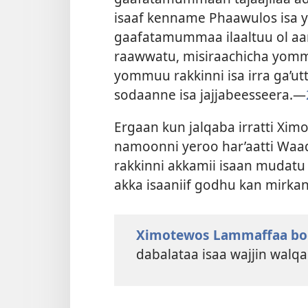
isaaf kenname Phaawulos isa y
gaafatamummaa ilaaltuu ol a
raawwatu, misiraachicha yommu
yommuu rakkinni isa irra ga’ut
sodaanne isa jajjabeesseera.—
Ergaan kun jalqaba irratti Xim
namoonni yeroo har’aatti Waa
rakkinni akkamii isaan mudatu
akka isaaniif godhu kan mirka
Ximotewos Lammaffaa bo
dabalataa isaa wajjin walqa