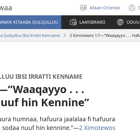
owaa
Afaan Oromoo
Afaan
(
filadhu
WAN KITAABA QULQULLUU
LAAYIBRARII
ODUU
w
a Qulqulluu Ibsi Irratti Kenname
2 Ximotewos 1:7—“Waaqayyo . . . Haf
LUU IBSI IRRATTI KENNAME
—“Waaqayyo . . .
uuf hin Kennine”
uura humnaa, hafuura jaalalaa fi hafuura
 sodaa nuuf hin kennine.”—
2 Ximotewos