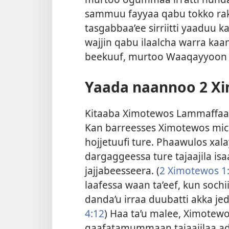
sammuu fayyaa qabu tokko ra
tasgabbaa’ee sirriitti yaaduu 
wajjin qabu ilaalcha warra ka
beekuuf, murtoo Waaqayyoon 
Yaada naannoo 2 Xi
Kitaaba Ximotewos Lammaffaa
Kan barreesses Ximotewos michu
hojjetuufi ture. Phaawulos xala
dargaggeessa ture tajaajila isaa
jajjabeesseera. (
2 Ximotewos 1:
laafessa waan ta’eef, kun sochi
danda’u irraa duubatti akka je
4:12
) Haa ta’u malee, Ximotewo
gaafatamummaan tajaajilaa add