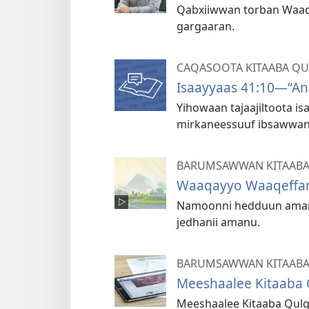
Qabxiiwwan torban Waaq
gargaaran.
CAQASOOTA KITAABA QU
Isaayyaas 41:10—​“Ani
Yihowaan tajaajiltoota i
mirkaneessuuf ibsawwan 
BARUMSAWWAN KITAABA
Waaqayyo Waaqeffan
Namoonni hedduun amantii
jedhanii amanu.
BARUMSAWWAN KITAAB
Meeshaalee Kitaaba 
Meeshaalee Kitaaba Qul