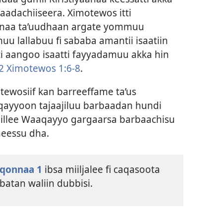
aadachiiseera. Ximotewos itti
anaa ta’uudhaan argate yommuu
u lallabuu fi sababa amantii isaatiin
ti aangoo isaatti fayyadamuu akka hin
2 Ximotewos 1:6-8
.
otewosiif kan barreeffame ta’us
qayyoon tajaajiluu barbaadan hundi
 illee Waaqayyo gargaarsa barbaachisu
neessu dha.
qonnaa 1
ibsa miiljalee fi caqasoota
batan waliin dubbisi.