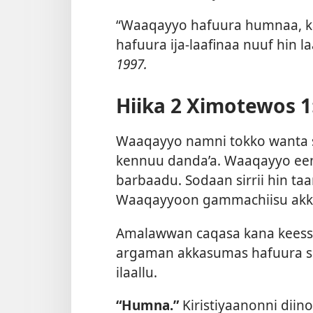
“Waaqayyo hafuura humnaa, kan
hafuura ija-laafinaa nuuf hin 
1997.
Hiika 2 Ximotewos 1
Waaqayyo namni tokko wanta sir
kennuu danda’a. Waaqayyo eeny
barbaadu. Sodaan sirrii hin ta
Waaqayyoon gammachiisu akka
Amalawwan caqasa kana keessat
argaman akkasumas hafuura so
ilaallu.
“Humna.”
Kiristiyaanonni diin