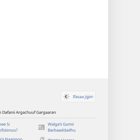
Ifasaa Jijjiiri
n Dafanii Argachuuf Gargaaran
ee Si
Walgaʼii Gumii
(opens
fsiisnuu?
Barbaaddadhu
new
'ii Naannoo
Wanta Haaraa