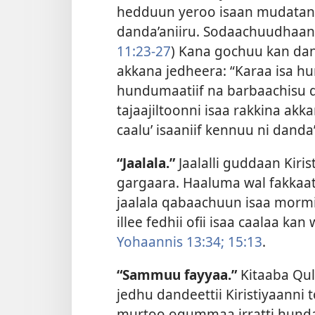
hedduun yeroo isaan mudatanit
danda’aniiru. Sodaachuudhaan 
11:23-27
) Kana gochuu kan da
akkana jedheera: “Karaa isa h
hundumaatiif na barbaachisu q
tajaajiltoonni isaa rakkina ak
caalu’ isaaniif kennuu ni danda
“Jaalala.”
Jaalalli guddaan Kiris
gargaara. Haaluma wal fakkaat
jaalala qabaachuun isaa mormi
illee fedhii ofii isaa caalaa ka
Yohaannis 13:34;
15:13
.
“Sammuu fayyaa.”
Kitaaba Qul
jedhu dandeettii Kiristiyaanni 
murtoo ogummaa irratti hunda