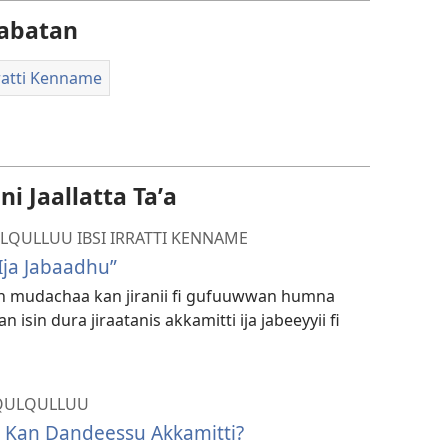
abatan
rratti Kenname
i Jaallatta Taʼa
LQULLUU IBSI IRRATTI KENNAME
Ija Jabaadhu”
n mudachaa kan jiranii fi gufuuwwan humna
n isin dura jiraatanis akkamitti ija jabeeyyii fi
A QULQULLUU
Kan Dandeessu Akkamitti?