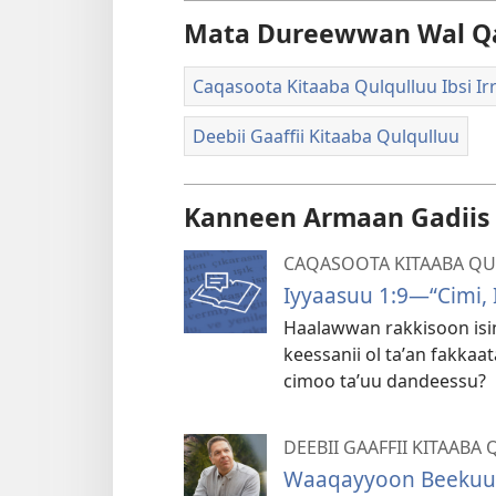
Mata Dureewwan Wal Q
Caqasoota Kitaaba Qulqulluu Ibsi I
Deebii Gaaffii Kitaaba Qulqulluu
Kanneen Armaan Gadiis n
CAQASOOTA KITAABA QU
Iyyaasuu 1:9—“Cimi, 
Haalawwan rakkisoon isi
keessanii ol taʼan fakkaata
cimoo taʼuu dandeessu?
DEEBII GAAFFII KITAAB
Waaqayyoon Beekuu 