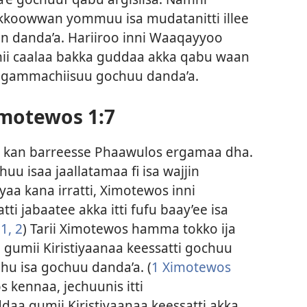
kkoowwan yommuu isa mudatanitti illee
kan danda’a. Hariiroo inni Waaqayyoo
anii caalaa bakka guddaa akka qabu waan
gammachiisuu gochuu danda’a.
motewos 1:7
 kan barreesse Phaawulos ergamaa dha.
u isaa jaallatamaa fi isa wajjin
yaa kana irratti, Ximotewos inni
tti jabaatee akka itti fufu baay’ee isa
1, 2
) Tarii Ximotewos hamma tokko ija
i gumii Kiristiyaanaa keessatti gochuu
dhu isa gochuu danda’a. (
1 Ximotewos
s kennaa, jechuunis itti
aa gumii Kiristiyaanaa keessatti akka