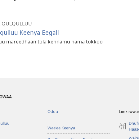
A QULQULLUU
qulluu Keenya Eegali
luu mareedhaan tola kennamu nama tokkoo
HOWAA
Oduu
Liinkiiwwa
ulluu
Dhufn
Waaʼee Keenya
Haaso
Walga