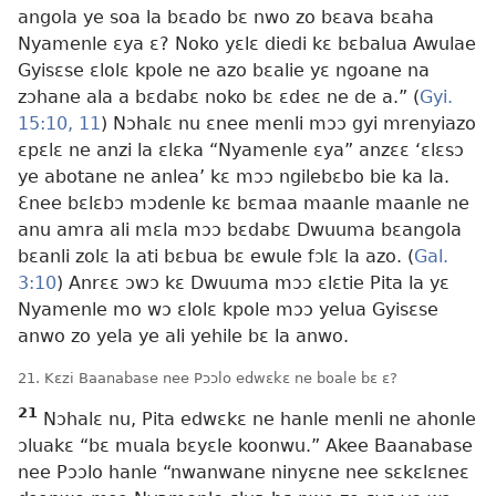
angola ye soa la bɛado bɛ nwo zo bɛava bɛaha
Nyamenle ɛya ɛ? Noko yɛlɛ diedi kɛ bɛbalua Awulae
Gyisɛse ɛlolɛ kpole ne azo bɛalie yɛ ngoane na
zɔhane ala a bɛdabɛ noko bɛ ɛdeɛ ne de a.” (
Gyi.
15:10, 11
) Nɔhalɛ nu ɛnee menli mɔɔ gyi mrenyiazo
ɛpɛlɛ ne anzi la ɛlɛka “Nyamenle ɛya” anzɛɛ ‘ɛlɛsɔ
ye abotane ne anlea’ kɛ mɔɔ ngilebɛbo bie ka la.
Ɛnee bɛlɛbɔ mɔdenle kɛ bɛmaa maanle maanle ne
anu amra ali mɛla mɔɔ bɛdabɛ Dwuuma bɛangola
bɛanli zolɛ la ati bɛbua bɛ ewule fɔlɛ la azo. (
Gal.
3:10
) Anrɛɛ ɔwɔ kɛ Dwuuma mɔɔ ɛlɛtie Pita la yɛ
Nyamenle mo wɔ ɛlolɛ kpole mɔɔ yelua Gyisɛse
anwo zo yela ye ali yehile bɛ la anwo.
21. Kɛzi Baanabase nee Pɔɔlo edwɛkɛ ne boale bɛ ɛ?
21
Nɔhalɛ nu, Pita edwɛkɛ ne hanle menli ne ahonle
ɔluakɛ “bɛ muala bɛyɛle koonwu.” Akee Baanabase
nee Pɔɔlo hanle “nwanwane ninyɛne nee sɛkɛlɛneɛ