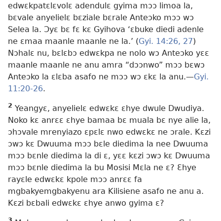
edwɛkpatɛlɛvolɛ adendulɛ gyima mɔɔ limoa la,
bɛvale anyelielɛ bɛziale bɛrale Anteɔko mɔɔ wɔ
Selea la. Ɔyɛ bɛ fɛ kɛ Gyihova ‘ɛbuke diedi adenle
ne ɛmaa maanle maanle ne la.’ (
Gyi. 14:26, 27
)
Nɔhalɛ nu, bɛlɛbɔ edwɛkpa ne nolo wɔ Anteɔko yɛɛ
maanle maanle ne anu amra “dɔɔnwo” mɔɔ bɛwɔ
Anteɔko la ɛlɛba asafo ne mɔɔ wɔ ɛkɛ la anu.​—
Gyi.
11:20-26
.
2
Yeangyɛ, anyelielɛ edwɛkɛ ɛhye dwule Dwudiya.
Noko kɛ anrɛɛ ɛhye bamaa bɛ muala bɛ nye alie la,
ɔhɔvale mrenyiazo ɛpɛlɛ nwo edwɛkɛ ne ɔrale. Kɛzi
ɔwɔ kɛ Dwuuma mɔɔ bɛle diedima la nee Dwuuma
mɔɔ bɛnle diedima la di ɛ, yɛɛ kɛzi ɔwɔ kɛ Dwuuma
mɔɔ bɛnle diedima la bu Mosisi Mɛla ne ɛ? Ɛhye
rayɛle edwɛkɛ kpole mɔɔ anrɛɛ fa
mgbakyemgbakyenu ara Kilisiene asafo ne anu a.
Kɛzi bɛbali edwɛkɛ ɛhye anwo gyima ɛ?
3