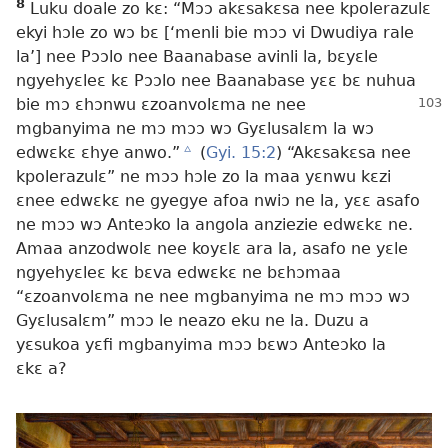
8
Luku doale zo kɛ: “Mɔɔ akɛsakɛsa nee kpolerazulɛ
ekyi hɔle zo wɔ bɛ [‘menli bie mɔɔ vi Dwudiya rale
la’] nee Pɔɔlo nee Baanabase avinli la, bɛyɛle
ngyehyɛleɛ kɛ Pɔɔlo nee Baanabase yɛɛ bɛ nuhua
bie mɔ ɛhɔnwu ɛzoanvolɛma
ne nee
mgbanyima ne mɔ mɔɔ wɔ Gyɛlusalɛm la wɔ
edwɛkɛ ɛhye anwo.”
c
(
Gyi. 15:2
) “Akɛsakɛsa nee
kpolerazulɛ” ne mɔɔ hɔle zo la maa yɛnwu kɛzi
ɛnee edwɛkɛ ne gyegye afoa nwiɔ ne la, yɛɛ asafo
ne mɔɔ wɔ Anteɔko la angola anziezie edwɛkɛ ne.
Amaa anzodwolɛ nee koyɛlɛ ara la, asafo ne yɛle
ngyehyɛleɛ kɛ bɛva edwɛkɛ ne bɛhɔmaa
“ɛzoanvolɛma ne nee mgbanyima ne mɔ mɔɔ wɔ
Gyɛlusalɛm” mɔɔ le neazo eku ne la. Duzu a
yɛsukoa yɛfi mgbanyima mɔɔ bɛwɔ Anteɔko la
ɛkɛ a?