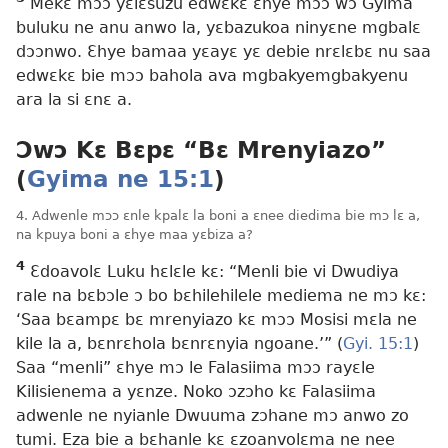
Mekɛ mɔɔ yɛlɛsuzu edwɛkɛ ɛhye mɔɔ wɔ Gyima
buluku ne anu anwo la, yɛbazukoa ninyɛne mgbalɛ
dɔɔnwo. Ɛhye bamaa yɛayɛ yɛ debie nrɛlɛbɛ nu saa
edwɛkɛ bie mɔɔ bahola ava mgbakyemgbakyenu
ara la si ɛnɛ a.
Ɔwɔ Kɛ Bɛpɛ “Bɛ Mrenyiazo”
(
Gyima ne 15:1
)
4. Adwenle mɔɔ ɛnle kpalɛ la boni a ɛnee diedima bie mɔ lɛ a,
na kpuya boni a ɛhye maa yɛbiza a?
4
Ɛdoavolɛ Luku hɛlɛle kɛ: “Menli bie vi Dwudiya
rale na bɛbɔle ɔ bo bɛhilehilele mediema ne mɔ kɛ:
‘Saa bɛampɛ bɛ mrenyiazo kɛ mɔɔ Mosisi mɛla ne
kile la a, bɛnrɛhola bɛnrɛnyia ngoane.’” (
Gyi. 15:1
)
Saa “menli” ɛhye mɔ le Falasiima mɔɔ rayɛle
Kilisienema a yɛnze. Noko ɔzɔho kɛ Falasiima
adwenle ne nyianle Dwuuma zɔhane mɔ anwo zo
tumi. Eza bie a bɛhanle kɛ ɛzoanvolɛma ne nee