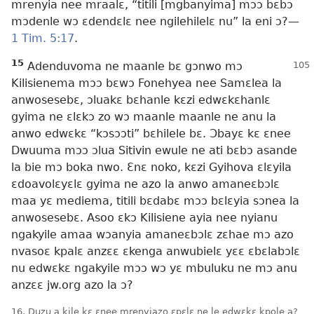
mrenyia nee mraalɛ, “titili [mgbanyima] mɔɔ bɛbɔ
mɔdenle wɔ ɛdendɛlɛ nee ngilehilelɛ nu” la eni ɔ?​—
1 Tim. 5:17
.
15
Adenduvoma ne maanle bɛ gɔnwo mɔ
Kilisienema mɔɔ bɛwɔ Fonehyea nee Samɛlea la
anwosesebɛ, ɔluakɛ bɛhanle kɛzi edwɛkɛhanlɛ
gyima ne ɛlɛkɔ zo wɔ maanle maanle ne anu la
anwo edwɛkɛ “kɔsɔɔti” bɛhilele bɛ. Ɔbayɛ kɛ ɛnee
Dwuuma mɔɔ ɔlua Sitivin ewule ne ati bɛbɔ asande
la bie mɔ boka nwo. Ɛnɛ noko, kɛzi Gyihova ɛlɛyila
ɛdoavolɛyɛlɛ gyima ne azo la anwo amaneɛbɔlɛ
maa yɛ mediema, titili bɛdabɛ mɔɔ bɛlɛyia sɔnea la
anwosesebɛ. Asoo ɛkɔ Kilisiene ayia nee nyianu
ngakyile amaa wɔanyia amaneɛbɔlɛ zɛhae mɔ azo
nvasoɛ kpalɛ anzɛɛ ɛkenga anwubielɛ yɛɛ ɛbɛlabɔlɛ
nu edwɛkɛ ngakyile mɔɔ wɔ yɛ mbuluku ne mɔ anu
anzɛɛ jw.org azo la ɔ?
16. Duzu a kile kɛ ɛnee mrenyiazo ɛpɛlɛ ne le edwɛkɛ kpole a?