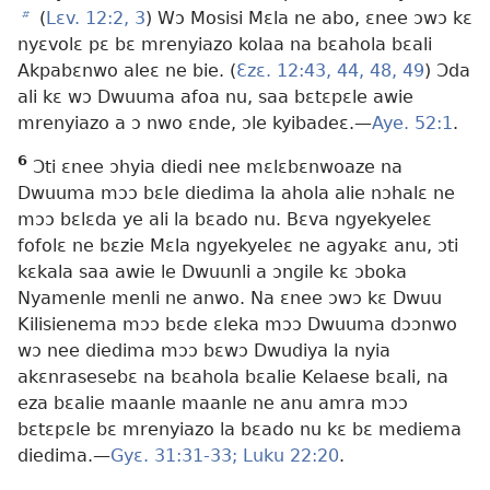
b
(
Lɛv. 12:2, 3
) Wɔ Mosisi Mɛla ne abo, ɛnee ɔwɔ kɛ
nyɛvolɛ pɛ bɛ mrenyiazo kolaa na bɛahola bɛali
Akpabɛnwo aleɛ ne bie. (
Ɛzɛ. 12:43, 44,
48, 49
) Ɔda
ali kɛ wɔ Dwuuma afoa nu, saa bɛtɛpɛle awie
mrenyiazo a ɔ nwo ɛnde, ɔle kyibadeɛ.​—
Aye. 52:1
.
6
Ɔti ɛnee ɔhyia diedi nee mɛlɛbɛnwoaze na
Dwuuma mɔɔ bɛle diedima la ahola alie nɔhalɛ ne
mɔɔ bɛlɛda ye ali la bɛado nu. Bɛva ngyekyeleɛ
fofolɛ ne bɛzie Mɛla ngyekyeleɛ ne agyakɛ anu, ɔti
kɛkala saa awie le Dwuunli a ɔngile kɛ ɔboka
Nyamenle menli ne anwo. Na ɛnee ɔwɔ kɛ Dwuu
Kilisienema mɔɔ bɛde ɛleka mɔɔ Dwuuma dɔɔnwo
wɔ nee diedima mɔɔ bɛwɔ Dwudiya la nyia
akɛnrasesebɛ na bɛahola bɛalie Kelaese bɛali, na
eza bɛalie maanle maanle ne anu amra mɔɔ
bɛtɛpɛle bɛ mrenyiazo la bɛado nu kɛ bɛ mediema
diedima.​—
Gyɛ. 31:31-33;
Luku 22:20
.