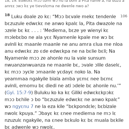
18, 19. Edwɛkɛ mɔɔ tumi wɔ nu la boni a Pita hanle a, na duzu a
anrɛɛ ɔwɔ kɛ ye tievolɛma ne dwenle nwo a?
18
Luku doale zo kɛ: “Mɔɔ bɛvale mekɛ tendenle
bɛzuzule edwɛkɛ ne anwo kpalɛ la, Pita dwazole na
ɔzele bɛ kɛ . . . : ‘Mediema, bɛze ye wienyi kɛ
mɔlebɛbo ne ala yɛɛ Nyamenle kpale me wɔ bɛ
avinli kɛ maanle maanle ne anu amra ɛlua me nloa
anu edwɛkɛ zo ɛde edwɛkpa ne na bɛlie bɛli; Na
Nyamenle mɔɔ ze ahonle nu la vale sunsum
nwuanzanwuanza ne maanle bɛ, ɔvale ɔlile daselɛ,
kɛ mɔɔ ɔyɛle ɔmaanle yɛdayɛ noko la. Na
yeammaa ngakyile biala amba yɛmɛ nee bɛmɛ
avinli, emomu bɛ diedi ne ati ɔdele bɛ ahonle nu.’”
(
Gyi. 15:7-9
) Buluku ko ka kɛ Giliki edwɛkɛkpɔkɛ
mɔɔ bɛhile ɔ bo “bɛzuzule edwɛkɛ ne anwo kpalɛ”
wɔ
ngyɛnu 7
ne la eza kile “bɛkpondɛle; bɛbizale
nwolɛ kpuya.” Ɔbayɛ kɛ ɛnee mediema ne mɔ lɛ
nzuzulɛ ngakyile, na ɛnee bɛkulo kɛ bɛ muala bɛkile
bɛ adwenle wɔ nwolɛ.