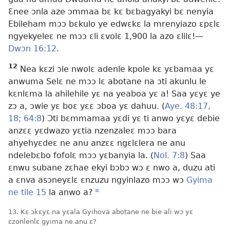
Ɛnee ɔnla aze ɔmmaa bɛ kɛ bɛbagyakyi bɛ nenyia
Ebileham mɔɔ bɛkulo ye edwɛkɛ la mrenyiazo ɛpɛlɛ
ngyekyeleɛ ne mɔɔ ɛli ɛvolɛ 1,900 la azo ɛlilɛ!​—
Dwɔn 16:12
.
12
Nea kɛzi ɔle nwolɛ adenle kpole kɛ yɛbamaa yɛ
anwuma Selɛ ne mɔɔ lɛ abotane na ɔti akunlu le
kɛnlɛma la ahilehile yɛ na yeaboa yɛ a! Saa yɛyɛ ye
zɔ a, ɔwie yɛ boɛ yɛɛ ɔboa yɛ dahuu. (
Aye. 48:17,
18;
64:8
) Ɔti bɛmmamaa yɛdi yɛ ti anwo yɛyɛ debie
anzɛɛ yɛdwazo yɛtia nzenzaleɛ mɔɔ bara
ahyehyɛdeɛ ne anu anzɛɛ ngɛlɛlera ne anu
ndelebɛbo fofolɛ mɔɔ yɛbanyia la. (
Nol. 7:8
) Saa
ɛnwu subane zɛhae ekyi bɔbɔ wɔ ɛ nwo a, duzu ati
a ɛnva asɔneyɛlɛ ɛnzuzu ngyinlazo mɔɔ wɔ
Gyima
ne tile 15
la anwo a?
d
13. Kɛ ɔkɛyɛ na yɛala Gyihova abotane ne bie ali wɔ yɛ
ɛzonlenlɛ gyima ne anu ɛ?