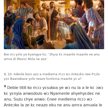
Bie mɔ yɛle ye kyengye kɛ: ‘Ɔhyia kɛ maanle maanle ne anu
amra di Mosisi Mɛla ne azo’
9, 10. Adenle boni azo a mediema mɔɔ wɔ Anteɔko nee Pɔɔlo
yɛɛ Baanabase yɛle neazo kɛnlɛma maanle yɛ a?
9
Debie titili ko mɔɔ yɛsukoa ye wɔ nu la a le kɛ ɔwɔ
kɛ yɛnyia anwodozo wɔ Nyamenle ahyehyɛdeɛ ne
anu. Suzu ɛhye anwo: Ɛnee mediema mɔɔ wɔ
Anteɔko la ze kɛ neazo eku ne anu amra amuala le