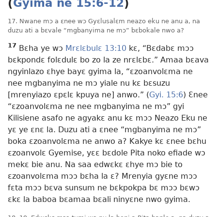
(
Gyima ne 15:6-12
)
17. Nwane mɔ a ɛnee wɔ Gyɛlusalɛm neazo eku ne anu a, na
duzu ati a bɛvale “mgbanyima ne mɔ” bɛbokale nwo a?
17
Bɛha ye wɔ
Mrɛlɛbulɛ 13:10
kɛ, “Bɛdabɛ mɔɔ
bɛkpondɛ folɛdulɛ bo zo la ze nrɛlɛbɛ.” Amaa bɛava
ngyinlazo ɛhye bayɛ gyima la, “ɛzoanvolɛma ne
nee mgbanyima ne mɔ yiale nu kɛ bɛsuzu
[mrenyiazo ɛpɛlɛ kpuya ne] anwo.” (
Gyi. 15:6
) Ɛnee
“ɛzoanvolɛma ne nee mgbanyima ne mɔ” gyi
Kilisiene asafo ne agyakɛ anu kɛ mɔɔ Neazo Eku ne
yɛ ye ɛnɛ la. Duzu ati a ɛnee “mgbanyima ne mɔ”
boka ɛzoanvolɛma ne anwo a? Kakye kɛ ɛnee bɛhu
ɛzoanvolɛ Gyemise, yɛɛ bɛdole Pita noko efiade wɔ
mekɛ bie anu. Na saa edwɛkɛ ɛhye mɔ bie to
ɛzoanvolɛma mɔɔ bɛha la ɛ? Mrenyia gyɛne mɔɔ
fɛta mɔɔ bɛva sunsum ne bɛkpokpa bɛ mɔɔ bɛwɔ
ɛkɛ la baboa bɛamaa bɛali ninyɛne nwo gyima.