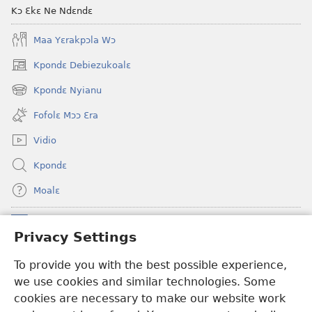
Kɔ Ɛkɛ Ne Ndɛndɛ
Maa Yɛrakpɔla Wɔ
Kpondɛ Debiezukoalɛ
(opens
new
Kpondɛ Nyianu
(opens
window)
new
Fofolɛ Mɔɔ Ɛra
window)
Vidio
Kpondɛ
Moalɛ
Ndoboa
(opens
Privacy Settings
new
window)
To provide you with the best possible experience,
Ɛzinzalɛ Arane YINTANƐTE ZO MBULUKUZIELƐLEKA™
(opens
we use cookies and similar technologies. Some
new
®
JW Hub
window)
cookies are necessary to make our website work
(opens