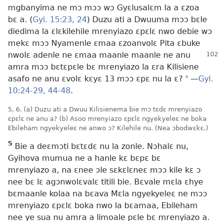
mgbanyima ne mɔ mɔɔ wɔ Gyɛlusalɛm la a ɛzoa
bɛ a. (
Gyi. 15:23, 24
) Duzu ati a Dwuuma mɔɔ bɛle
diedima la ɛlɛkilehile mrenyiazo ɛpɛlɛ nwo debie wɔ
mekɛ mɔɔ Nyamenle ɛmaa ɛzoanvolɛ Pita ɛbuke
nwolɛ adenle ne ɛmaa maanle maanle ne
anu
amra mɔɔ bɛtɛpɛle bɛ mrenyiazo la ɛra Kilisiene
asafo ne anu ɛvolɛ kɛyɛ 13 mɔɔ ɛpɛ nu la ɛ?
a
​—
Gyi.
10:24-29,
44-48
.
5, 6. (a) Duzu ati a Dwuu Kilisienema bie mɔ tɛdɛ mrenyiazo
ɛpɛlɛ ne anu a? (b) Asoo mrenyiazo ɛpɛlɛ ngyekyeleɛ ne boka
Ebileham ngyekyeleɛ ne anwo ɔ? Kilehile nu. (Nea ɔbodwɛkɛ.)
5
Bie a deɛmɔti bɛtɛdɛ nu la zonle. Nɔhalɛ nu,
Gyihova mumua ne a hanle kɛ bɛpɛ bɛ
mrenyiazo a, na ɛnee ɔle sɛkɛlɛneɛ mɔɔ kile kɛ ɔ
nee bɛ lɛ agɔnwolɛvalɛ titili bie. Bɛvale mɛla ɛhye
bɛmaanle kolaa na bɛava Mɛla ngyekyeleɛ ne mɔɔ
mrenyiazo ɛpɛlɛ boka nwo la bɛamaa, Ebileham
nee ye sua nu amra a limoale pɛle bɛ mrenyiazo a.