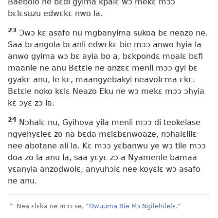
Baebolo ne bɛdi gyima kpalɛ wɔ mekɛ mɔɔ
bɛlɛsuzu edwɛkɛ nwo la.
23
Ɔwɔ kɛ asafo nu mgbanyima sukoa bɛ neazo ne.
Saa bɛangola bɛanli edwɛkɛ bie mɔɔ anwo hyia la
anwo gyima wɔ bɛ ayia bo a, bɛkpondɛ moalɛ bɛfi
maanle ne anu Bɛtɛle ne anzɛɛ menli mɔɔ gyi bɛ
gyakɛ anu, le kɛ, maangyebakyi neavolɛma ɛkɛ.
Bɛtɛle noko kɛlɛ Neazo Eku ne wɔ mekɛ mɔɔ ɔhyia
kɛ ɔyɛ zɔ la.
24
Nɔhalɛ nu, Gyihova yila menli mɔɔ di teokelase
ngyehyɛleɛ zo na bɛda mɛlɛbɛnwoaze, nɔhalɛlilɛ
nee abotane ali la. Kɛ mɔɔ yɛbanwu ye wɔ tile mɔɔ
doa zo la anu la, saa yɛyɛ zɔ a Nyamenle bamaa
yɛanyia anzodwolɛ, anyuhɔlɛ nee koyɛlɛ wɔ asafo
ne anu.
a
Nea ɛlɛka ne mɔɔ se, “
Dwuuma Bie Mɔ Ngilehilelɛ
.”