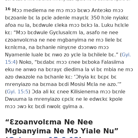
16
Mɔɔ mediema ne mɔ mɔɔ bɛwɔ Anteɔko mɔɔ
bɛzoanle bɛ la pɛle adenle mayɛlɛ 350 hɔle nyiakɛ
afoa nu la, bɛdwule ɛleka mɔɔ bɛkɔ la. Luku hɛlɛle
kɛ: “Mɔɔ bɛdwule Gyɛlusalɛm la, asafo ne nee
ɛzoanvolɛma ne nee mgbanyima ne mɔ liele bɛ
kɛnlɛma, na bɛhanle ninyɛne dɔɔnwo mɔɔ
Nyamenle luale bɛ nwo zo yɛle la bɛhilele bɛ.” (
Gyi.
15:4
) Noko, “bɛdabɛ mɔɔ ɛnee bɛboka Falasiima
eku ne anwo na bɛrayɛ diedima la vi bɛ mbia ne mɔ
azo dwazole na bɛhanle kɛ: ‘Ɔhyia kɛ bɛpɛ bɛ
mrenyiazo na bɛmaa bɛdi Mosisi Mɛla ne azo.’”
(
Gyi. 15:5
) Ɔda ali kɛ ɛnee Kilisienema mɔɔ bɛnle
Dwuuma la mrenyiazo ɛpɛlɛ ne le edwɛkɛ kpole
mɔɔ ɔwɔ kɛ bɛdi nwolɛ gyima a.
“Ɛzoanvolɛma Ne Nee
Mgbanyima Ne Mɔ Yiale Nu”