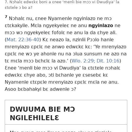
7. Nɔhalɛ edwɛkɛ boni a ɛnee ‘menli bie mɔɔ vi Dwudiya’ la
ɛtɛtele ɔ bo a?
7
Nɔhalɛ nu, ɛnee Nyamenle ngyinlazo ne mɔ
ɛtɛkakyile. Mɛla ngyekyeleɛ ne anu
ngyinlazo
ne
mɔɔ wɔ ngyekyeleɛ fofolɛ ne anu la da ɛhye ali.
(
Mat. 22:36-40
) Kɛ neazo la, nzinlii Pɔɔlo hanle
mrenyiazo ɛpɛlɛ ne anwo edwɛkɛ kɛ: ‘Ye mrenyiazo
ɛpɛlɛ ne wɔ ye ahonle nu na ɔlua sunsum ne azo na
tɛ mɛla mɔɔ bɛhɛlɛ la azo.’ (
Wlo. 2:29;
Dit. 10:16
)
Ɛnee ‘menli bie mɔɔ vi Dwudiya’ la ɛtɛtele nɔhalɛ
edwɛkɛ ɛhye abo, ɔti bɛhanle ye ɛsesebɛ kɛ
Nyamenle ɛtɛpɛle mrenyiazo ɛpɛlɛ mɛla ne anu.
Asoo bɛbahakyi bɛ adwenle ɔ?
DWUUMA BIE MƆ
NGILEHILELƐ