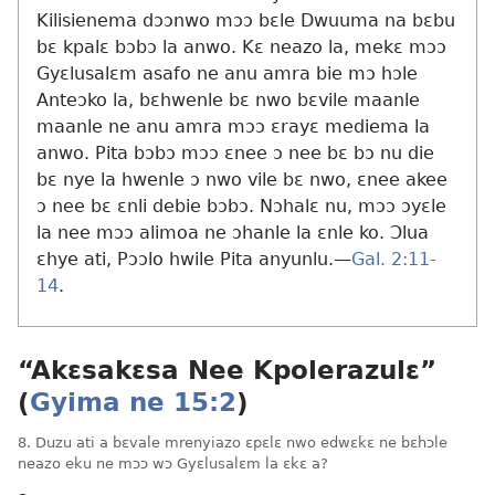
Kilisienema dɔɔnwo mɔɔ bɛle Dwuuma na bɛbu
bɛ kpalɛ bɔbɔ la anwo. Kɛ neazo la, mekɛ mɔɔ
Gyɛlusalɛm asafo ne anu amra bie mɔ hɔle
Anteɔko la, bɛhwenle bɛ nwo bɛvile maanle
maanle ne anu amra mɔɔ ɛrayɛ mediema la
anwo. Pita bɔbɔ mɔɔ ɛnee ɔ nee bɛ bɔ nu die
bɛ nye la hwenle ɔ nwo vile bɛ nwo, ɛnee akee
ɔ nee bɛ ɛnli debie bɔbɔ. Nɔhalɛ nu, mɔɔ ɔyɛle
la nee mɔɔ alimoa ne ɔhanle la ɛnle ko. Ɔlua
ɛhye ati, Pɔɔlo hwile Pita anyunlu.​—
Gal. 2:11-
14
.
“Akɛsakɛsa Nee Kpolerazulɛ”
(
Gyima ne 15:2
)
8. Duzu ati a bɛvale mrenyiazo ɛpɛlɛ nwo edwɛkɛ ne bɛhɔle
neazo eku ne mɔɔ wɔ Gyɛlusalɛm la ɛkɛ a?