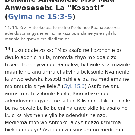
Anwosesebɛ La “Kɔsɔɔti”
(
Gyima ne 15:3-5
)
14, 15. Kɛzi Anteɔko asafo ne lile Pɔɔlo nee Baanabase yɛɛ
adenduvoma gyɛne eni ɛ, na kɛzi bɛ ɛrɛla ne yɛle nyilalɛ
maanle bɛ gɔnwo mɔ diedima ɛ?
14
Luku doale zo kɛ: “Mɔɔ asafo ne hɔzɔhonle bɛ
dwule adenle nu la, mrenyia ɛhye mɔ doale zo
hɔvale Fonehyea nee Samɛlea, bɛhanle kɛzi maanle
maanle ne anu amra ɛhakyi na bɛlɛsonle Nyamenle
la anwo edwɛkɛ kɔsɔɔti bɛhilele bɛ, na mediema ne
mɔ amuala anye liele.” (
Gyi. 15:3
) Asafo ne anu
amra mɔɔ hɔzɔhonle Pɔɔlo, Baanabase nee
adenduvoma gyɛne ne la lale Kilisiene ɛlɔlɛ ali hilele
bɛ na bɛvale bɛlile bɛ eni na ɛnee ɔkile kɛ asafo ne
kulo kɛ Nyamenle yila bɛ adendulɛ ne azo.
Mediema mɔɔ wɔ Anteɔko la ɛyɛ neazo kɛnlɛma
bieko ɛmaa yɛ! Asoo ɛdi wɔ sunsum nu mediema