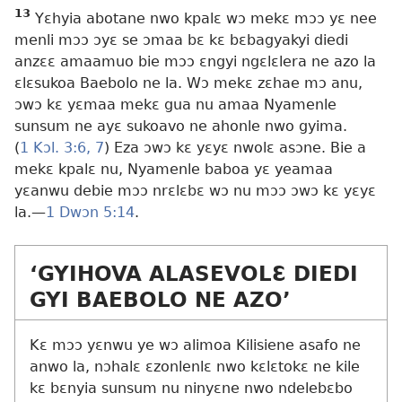
13
Yɛhyia abotane nwo kpalɛ wɔ mekɛ mɔɔ yɛ nee
menli mɔɔ ɔyɛ se ɔmaa bɛ kɛ bɛbagyakyi diedi
anzɛɛ amaamuo bie mɔɔ ɛngyi ngɛlɛlera ne azo la
ɛlɛsukoa Baebolo ne la. Wɔ mekɛ zɛhae mɔ anu,
ɔwɔ kɛ yɛmaa mekɛ gua nu amaa Nyamenle
sunsum ne ayɛ sukoavo ne ahonle nwo gyima.
(
1 Kɔl. 3:6, 7
) Eza ɔwɔ kɛ yɛyɛ nwolɛ asɔne. Bie a
mekɛ kpalɛ nu, Nyamenle baboa yɛ yeamaa
yɛanwu debie mɔɔ nrɛlɛbɛ wɔ nu mɔɔ ɔwɔ kɛ yɛyɛ
la.​—
1 Dwɔn 5:14
.
‘GYIHOVA ALASEVOLƐ DIEDI
GYI BAEBOLO NE AZO’
Kɛ mɔɔ yɛnwu ye wɔ alimoa Kilisiene asafo ne
anwo la, nɔhalɛ ɛzonlenlɛ nwo kɛlɛtokɛ ne kile
kɛ bɛnyia sunsum nu ninyɛne nwo ndelebɛbo