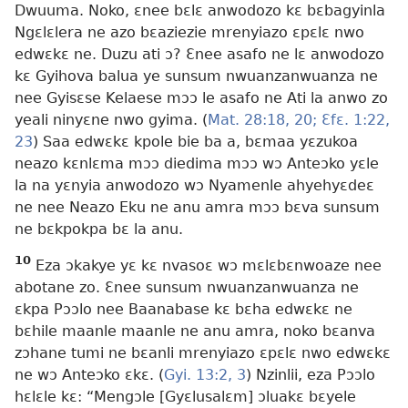
Dwuuma. Noko, ɛnee bɛlɛ anwodozo kɛ bɛbagyinla
Ngɛlɛlera ne azo bɛaziezie mrenyiazo ɛpɛlɛ nwo
edwɛkɛ ne. Duzu ati ɔ? Ɛnee asafo ne lɛ anwodozo
kɛ Gyihova balua ye sunsum nwuanzanwuanza ne
nee Gyisɛse Kelaese mɔɔ le asafo ne Ati la anwo zo
yeali ninyɛne nwo gyima. (
Mat. 28:18,
20;
Ɛfɛ. 1:22,
23
) Saa edwɛkɛ kpole bie ba a, bɛmaa yɛzukoa
neazo kɛnlɛma mɔɔ diedima mɔɔ wɔ Anteɔko yɛle
la na yɛnyia anwodozo wɔ Nyamenle ahyehyɛdeɛ
ne nee Neazo Eku ne anu amra mɔɔ bɛva sunsum
ne bɛkpokpa bɛ la anu.
10
Eza ɔkakye yɛ kɛ nvasoɛ wɔ mɛlɛbɛnwoaze nee
abotane zo. Ɛnee sunsum nwuanzanwuanza ne
ɛkpa Pɔɔlo nee Baanabase kɛ bɛha edwɛkɛ ne
bɛhile maanle maanle ne anu amra, noko bɛanva
zɔhane tumi ne bɛanli mrenyiazo ɛpɛlɛ nwo edwɛkɛ
ne wɔ Anteɔko ɛkɛ. (
Gyi. 13:2, 3
) Nzinlii, eza Pɔɔlo
hɛlɛle kɛ: “Mengɔle [Gyɛlusalɛm] ɔluakɛ bɛyele