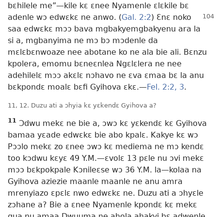
bɛhilele me”​—kile kɛ ɛnee Nyamenle ɛlɛkile bɛ
adenle wɔ edwɛkɛ ne anwo. (
Gal. 2:2
) Ɛnɛ
noko
saa edwɛkɛ mɔɔ bava mgbakyemgbakyenu ara la
si a, mgbanyima ne mɔ bɔ mɔdenle da
mɛlɛbɛnwoaze nee abotane ko ne ala bie ali. Bɛnzu
kpolera, emomu bɛneɛnlea Ngɛlɛlera ne nee
adehilelɛ mɔɔ akɛlɛ nɔhavo ne ɛva ɛmaa bɛ la anu
bɛkpondɛ moalɛ bɛfi Gyihova ɛkɛ.​—
Fel. 2:2, 3
.
11, 12. Duzu ati a ɔhyia kɛ yɛkendɛ Gyihova a?
11
Ɔdwu mekɛ ne bie a, ɔwɔ kɛ yɛkendɛ kɛ Gyihova
bamaa yɛade edwɛkɛ bie abo kpalɛ. Kakye kɛ wɔ
Pɔɔlo mekɛ zo ɛnee ɔwɔ kɛ mediema ne mɔ kendɛ
too kɔdwu kɛyɛ 49 Y.M.​—ɛvolɛ 13 pɛle nu ɔvi mekɛ
mɔɔ bɛkpokpale Kɔnileɛse wɔ 36 Y.M. la​—kolaa na
Gyihova aziezie maanle maanle ne anu amra
mrenyiazo ɛpɛlɛ nwo edwɛkɛ ne. Duzu ati a ɔhyɛle
zɔhane a? Bie a ɛnee Nyamenle kpondɛ kɛ mekɛ
gua nu amaa Dwuuma ne ahola ahakyi bɛ adwenle.