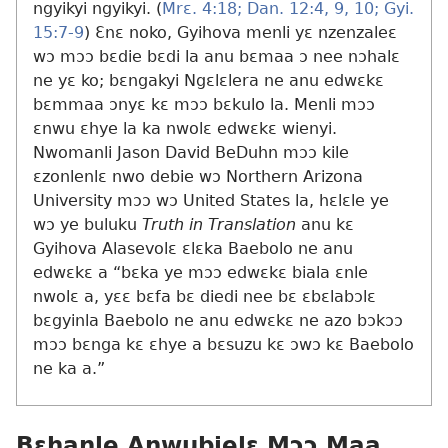
ngyikyi ngyikyi. (
Mrɛ. 4:18;
Dan. 12:4,
9, 10;
Gyi.
15:7-9
) Ɛnɛ noko, Gyihova menli yɛ nzenzaleɛ
wɔ mɔɔ bɛdie bɛdi la anu bɛmaa ɔ nee nɔhalɛ
ne yɛ ko; bɛngakyi Ngɛlɛlera ne anu edwɛkɛ
bɛmmaa ɔnyɛ kɛ mɔɔ bɛkulo la. Menli mɔɔ
ɛnwu ɛhye la ka nwolɛ edwɛkɛ wienyi.
Nwomanli Jason David BeDuhn mɔɔ kile
ɛzonlenlɛ nwo debie wɔ Northern Arizona
University mɔɔ wɔ United States la, hɛlɛle ye
wɔ ye buluku
Truth in Translation
anu kɛ
Gyihova Alasevolɛ ɛlɛka Baebolo ne anu
edwɛkɛ a “bɛka ye mɔɔ edwɛkɛ biala ɛnle
nwolɛ a, yɛɛ bɛfa bɛ diedi nee bɛ ɛbɛlabɔlɛ
bɛgyinla Baebolo ne anu edwɛkɛ ne azo bɔkɔɔ
mɔɔ bɛnga kɛ ɛhye a bɛsuzu kɛ ɔwɔ kɛ Baebolo
ne ka a.”
Bɛhanle Anwubielɛ Mɔɔ Maa