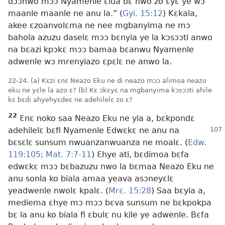
dɔɔnwo mɔɔ Nyamenle ɛlua bɛ nwo zo ɛyɛ ye wɔ
maanle maanle ne anu la.” (
Gyi. 15:12
) Kɛkala,
akee ɛzoanvolɛma ne nee mgbanyima ne mɔ
bahola azuzu daselɛ mɔɔ bɛnyia ye la kɔsɔɔti anwo
na bɛazi kpɔkɛ mɔɔ bamaa bɛanwu Nyamenle
adwenle wɔ mrenyiazo ɛpɛlɛ ne anwo la.
22-24. (a) Kɛzi ɛnɛ Neazo Eku ne di neazo mɔɔ alimoa neazo
eku ne yɛle la azo ɛ? (b) Kɛ ɔkɛyɛ na mgbanyima kɔsɔɔti ahile
kɛ bɛdi ahyehyɛdeɛ ne adehilelɛ zo ɛ?
22
Ɛnɛ noko saa Neazo Eku ne yia a, bɛkpondɛ
adehilelɛ bɛfi Nyamenle
Edwɛkɛ ne anu na
bɛsɛlɛ sunsum nwuanzanwuanza ne moalɛ. (
Edw.
119:105;
Mat. 7:7-11
) Ɛhye ati, bɛdimoa bɛfa
edwɛkɛ mɔɔ bɛbazuzu nwo la bɛmaa Neazo Eku ne
anu sonla ko biala amaa yeava asɔneyɛlɛ
yeadwenle nwolɛ kpalɛ. (
Mrɛ. 15:28
) Saa bɛyia a,
mediema ɛhye mɔ mɔɔ bɛva sunsum ne bɛkpokpa
bɛ la anu ko biala fi ɛbulɛ nu kile ye adwenle. Bɛfa