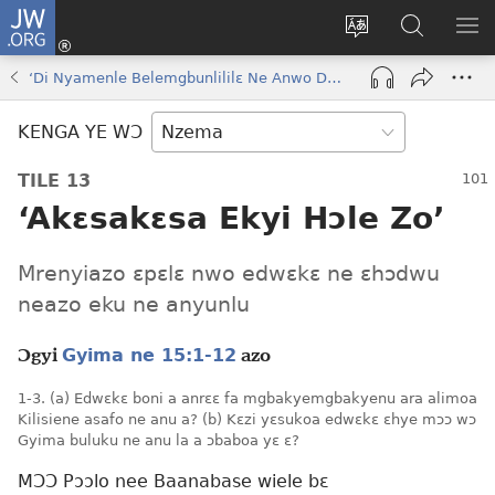
JW.ORG
Kɔ
Nu
Kakyi
Kpondɛ
KI
(opens
wɛbsaete
JW.ORG
ME
‘Di Nyamenle Belemgbunlililɛ Ne Anwo Daselɛ Bɔkɔɔ’
new
ne
window)
aneɛ
KENGA YE WƆ
ne
TILE 13
‘Akɛsakɛsa Ekyi Hɔle Zo’
Mrenyiazo ɛpɛlɛ nwo edwɛkɛ ne ɛhɔdwu
neazo eku ne anyunlu
Gyima ne 15:1-12
Ɔgyi
azo
1-3. (a) Edwɛkɛ boni a anrɛɛ fa mgbakyemgbakyenu ara alimoa
Kilisiene asafo ne anu a? (b) Kɛzi yɛsukoa edwɛkɛ ɛhye mɔɔ wɔ
Gyima buluku ne anu la a ɔbaboa yɛ ɛ?
MƆƆ Pɔɔlo nee Baanabase wiele bɛ