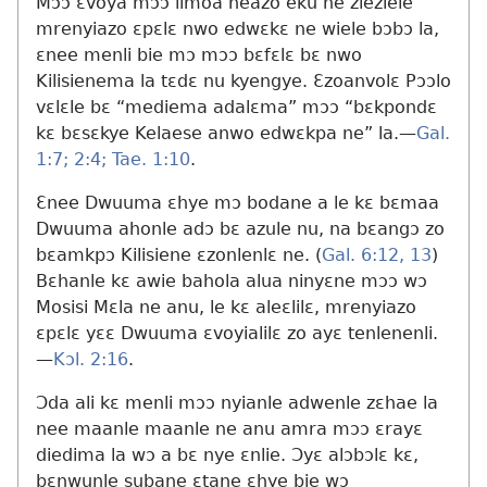
Mɔɔ ɛvoya mɔɔ limoa neazo eku ne zieziele
mrenyiazo ɛpɛlɛ nwo edwɛkɛ ne wiele bɔbɔ la,
ɛnee menli bie mɔ mɔɔ bɛfɛlɛ bɛ nwo
Kilisienema la tɛdɛ nu kyengye. Ɛzoanvolɛ Pɔɔlo
vɛlɛle bɛ “mediema adalɛma” mɔɔ “bɛkpondɛ
kɛ bɛsɛkye Kelaese anwo edwɛkpa ne” la.​—
Gal.
1:7;
2:4;
Tae. 1:10
.
Ɛnee Dwuuma ɛhye mɔ bodane a le kɛ bɛmaa
Dwuuma ahonle adɔ bɛ azule nu, na bɛangɔ zo
bɛamkpɔ Kilisiene ɛzonlenlɛ ne. (
Gal. 6:12, 13
)
Bɛhanle kɛ awie bahola alua ninyɛne mɔɔ wɔ
Mosisi Mɛla ne anu, le kɛ aleɛlilɛ, mrenyiazo
ɛpɛlɛ yɛɛ Dwuuma ɛvoyialilɛ zo ayɛ tenlenenli.​
—
Kɔl. 2:16
.
Ɔda ali kɛ menli mɔɔ nyianle adwenle zɛhae la
nee maanle maanle ne anu amra mɔɔ ɛrayɛ
diedima la wɔ a bɛ nye ɛnlie. Ɔyɛ alɔbɔlɛ kɛ,
bɛnwunle subane ɛtane ɛhye bie wɔ