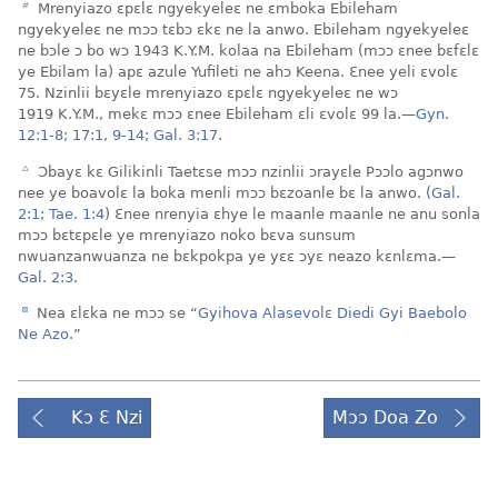
b
Mrenyiazo ɛpɛlɛ ngyekyeleɛ ne ɛmboka Ebileham
ngyekyeleɛ ne mɔɔ tɛbɔ ɛkɛ ne la anwo. Ebileham ngyekyeleɛ
ne bɔle ɔ bo wɔ 1943 K.Y.M. kolaa na Ebileham (mɔɔ ɛnee bɛfɛlɛ
ye Ebilam la) apɛ azule Yufileti ne ahɔ Keena. Ɛnee yeli ɛvolɛ
75. Nzinlii bɛyɛle mrenyiazo ɛpɛlɛ ngyekyeleɛ ne wɔ
1919 K.Y.M., mekɛ mɔɔ ɛnee Ebileham ɛli ɛvolɛ 99 la.​—
Gyn.
12:1-8;
17:1,
9-14;
Gal. 3:17
.
c
Ɔbayɛ kɛ Gilikinli Taetɛse mɔɔ nzinlii ɔrayɛle Pɔɔlo agɔnwo
nee ye boavolɛ la boka menli mɔɔ bɛzoanle bɛ la anwo. (
Gal.
2:1;
Tae. 1:4
) Ɛnee nrenyia ɛhye le maanle maanle ne anu sonla
mɔɔ bɛtɛpɛle ye mrenyiazo noko bɛva sunsum
nwuanzanwuanza ne bɛkpokpa ye yɛɛ ɔyɛ neazo kɛnlɛma.​—
Gal. 2:3
.
d
Nea ɛlɛka ne mɔɔ se “
Gyihova Alasevolɛ Diedi Gyi Baebolo
Ne Azo
.”
Kɔ Ɛ Nzi
Mɔɔ Doa Zo