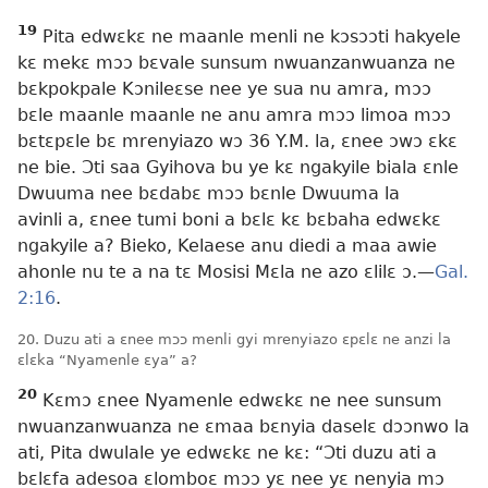
19
Pita edwɛkɛ ne maanle menli ne kɔsɔɔti hakyele
kɛ mekɛ mɔɔ bɛvale sunsum nwuanzanwuanza ne
bɛkpokpale Kɔnileɛse nee ye sua nu amra, mɔɔ
bɛle maanle maanle ne anu amra mɔɔ limoa mɔɔ
bɛtɛpɛle bɛ mrenyiazo wɔ 36 Y.M. la, ɛnee ɔwɔ ɛkɛ
ne bie. Ɔti saa Gyihova bu ye kɛ ngakyile biala ɛnle
Dwuuma nee bɛdabɛ mɔɔ bɛnle Dwuuma la
avinli a, ɛnee tumi boni a bɛlɛ kɛ bɛbaha edwɛkɛ
ngakyile a? Bieko, Kelaese anu diedi a maa awie
ahonle nu te a na tɛ Mosisi Mɛla ne azo ɛlilɛ ɔ.​—
Gal.
2:16
.
20. Duzu ati a ɛnee mɔɔ menli gyi mrenyiazo ɛpɛlɛ ne anzi la
ɛlɛka “Nyamenle ɛya” a?
20
Kɛmɔ ɛnee Nyamenle edwɛkɛ ne nee sunsum
nwuanzanwuanza ne ɛmaa bɛnyia daselɛ dɔɔnwo la
ati, Pita dwulale ye edwɛkɛ ne kɛ: “Ɔti duzu ati a
bɛlɛfa adesoa ɛlomboɛ mɔɔ yɛ nee yɛ nenyia mɔ