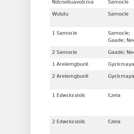
Ndɛnebuavolɛma
Samoɛle
Wulutu
Samoɛle
1 Samoɛle
Samoɛle;
Gaade; Ne
2 Samoɛle
Gaade; Ne
1 Arelemgbunli
Gyɛlɛmay
2 Arelemgbunli
Gyɛlɛmay
1 Edwɛkɛsisilɛ
Ɛzela
2 Edwɛkɛsisilɛ
Ɛzela