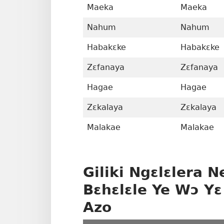
Maeka
Maeka
Nahum
Nahum
Habakɛke
Habakɛke
Zɛfanaya
Zɛfanaya
Hagae
Hagae
Zɛkalaya
Zɛkalaya
Malakae
Malakae
Giliki Ngɛlɛlera
Bɛhɛlɛle Ye Wɔ Yɛ
Azo