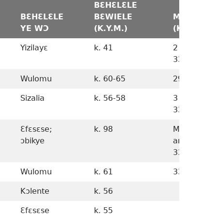
BƐHƐLƐLE
BƐHƐLƐLE
BƐWIELE
MEKƐ NE
YE WƆ
(K.Y.M.)
(K.Y.M.)
Yizilayɛ
k. 41
2 K.Y.M.–
33 Y.M.
Wulomu
k. 60-65
29-33 Y.M.
Sizalia
k. 56-58
3 K.Y.M.–
33 Y.M.
Ɛfɛsɛse;
k. 98
Mukenye n
ɔbikye
anzi, 29-
33 Y.M.
Wulomu
k. 61
33–k. 61 Y.
Kɔlente
k. 56
Ɛfɛsɛse
k. 55