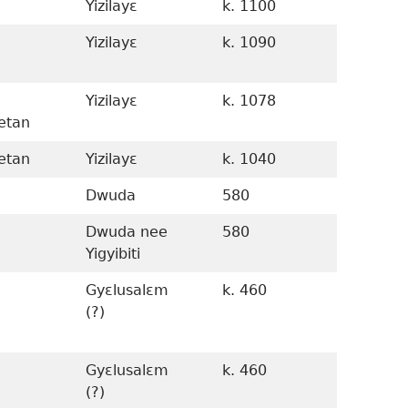
Yizilayɛ
k. 1100
k. 1450
Yizilayɛ
k. 1090
Ndɛneb
ɛvolɛ 11
Yizilayɛ
k. 1078
k. 1180
etan
etan
Yizilayɛ
k. 1040
1077–k.
a
Dwuda
580
k. 1040
a
Dwuda nee
580
k. 920-
Yigyibiti
Gyɛlusalɛm
k. 460
1 Edwɛkɛ
(?)
9:44
anzi
1077-10
Gyɛlusalɛm
k. 460
k. 1037
(?)