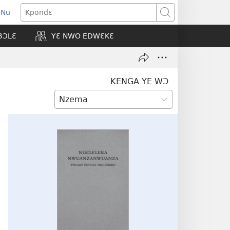
 Nu
opens
Kpondɛ
ew
BƆLƐ
YƐ NWO EDWƐKƐ
indow)
KENGA YE WƆ