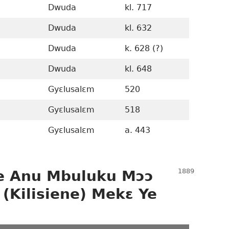
Dwuda
kl. 717
k. 777-
Dwuda
kl. 632
Dwuda
k. 628 (?)
Dwuda
kl. 648
Gyɛlusalɛm
520
Kenle 1
Gyɛlusalɛm
518
520-518
Gyɛlusalɛm
a. 443
 Ne Anu Mbuluku Mɔɔ
 (Kilisiene) Mekɛ Ye