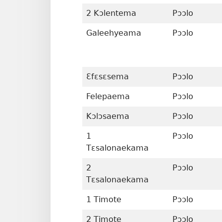
2 Kɔlentema
Pɔɔlo
Galeehyeama
Pɔɔlo
Ɛfɛsɛsema
Pɔɔlo
Felepaema
Pɔɔlo
Kɔlɔsaema
Pɔɔlo
1
Pɔɔlo
Tɛsalonaekama
2
Pɔɔlo
Tɛsalonaekama
1 Timote
Pɔɔlo
2 Timote
Pɔɔlo