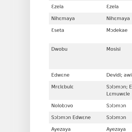
Ɛzela
Ɛzela
Nihɛmaya
Nihɛmaya
Ɛseta
Mɔdekae
Dwobu
Mosisi
Edwɛne
Devidi; aw
Mrɛlɛbulɛ
Sɔlɔmɔn; E
Lɛmuwɛle
Nolobɔvo
Sɔlɔmɔn
Sɔlɔmɔn Edwɛne
Sɔlɔmɔn
Ayezaya
Ayezaya