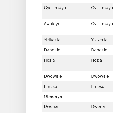
Gyɛlɛmaya
Gyɛlɛmay
Awolɛyelɛ
Gyɛlɛmay
Yizikeɛle
Yizikeɛle
Daneɛle
Daneɛle
Hozia
Hozia
Dwowɛle
Dwowɛle
Emɔso
Emɔso
Obadaya
–
Dwona
Dwona