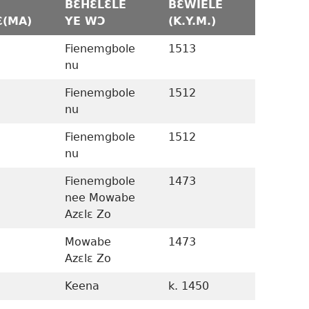
BƐHƐLƐLE
BƐWIELE
MEKƐ 
Ɛ(MA)
YE WƆ
(K.Y.M.)
(K.Y.M.
Fienemgbole
1513
“Mɔlebɛ
nu
kɔdwu 
Fienemgbole
1512
1657-15
nu
Fienemgbole
1512
Siane 1 
nu
Fienemgbole
1473
1512-14
nee Mowabe
Azɛlɛ Zo
Mowabe
1473
Siane 2 
Azɛlɛ Zo
Keena
k. 1450
1473–k.