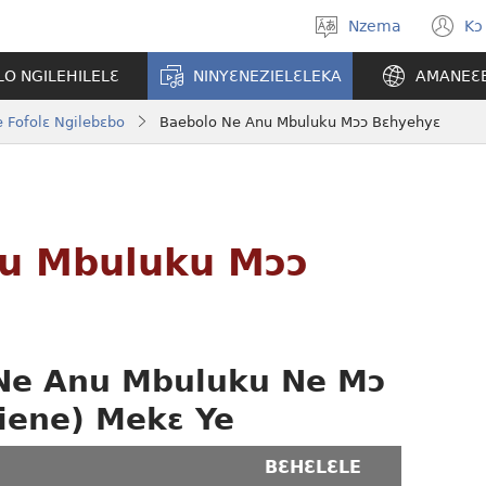
Nzema
Kɔ
Kpa
(
aneɛ
n
O NGILEHILELƐ
NINYƐNEZIELƐLEKA
AMANEƐ
w
 Fofolɛ Ngilebɛbo
Baebolo Ne Anu Mbuluku Mɔɔ Bɛhyehyɛ
nu Mbuluku Mɔɔ
 Ne Anu Mbuluku Ne Mɔ
siene) Mekɛ Ye
BƐHƐLƐLE