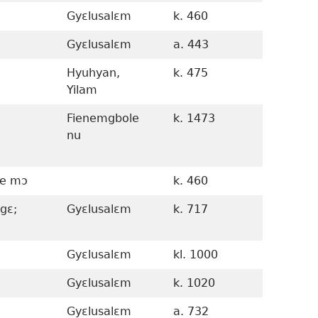
Gyɛlusalɛm
k. 460
537–k. 
Gyɛlusalɛm
a. 443
456–a. 
Hyuhyan,
k. 475
493–k. 
Yilam
Fienemgbole
k. 1473
Ɔ bo ɛvo
nu
wɔ 1657
1473 avi
ie mɔ
k. 460
gɛ;
Gyɛlusalɛm
k. 717
Gyɛlusalɛm
kl. 1000
Gyɛlusalɛm
k. 1020
Gyɛlusalɛm
a. 732
k. 778–a