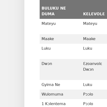
BULUKU NE
DUMA
KƐLƐVOLƐ
Mateyu
Mateyu
Maake
Maake
Luku
Luku
Dwɔn
Ɛzoanvolɛ
Dwɔn
Gyima Ne
Luku
Wulomuma
Pɔɔlo
1 Kɔlentema
Pɔɔlo