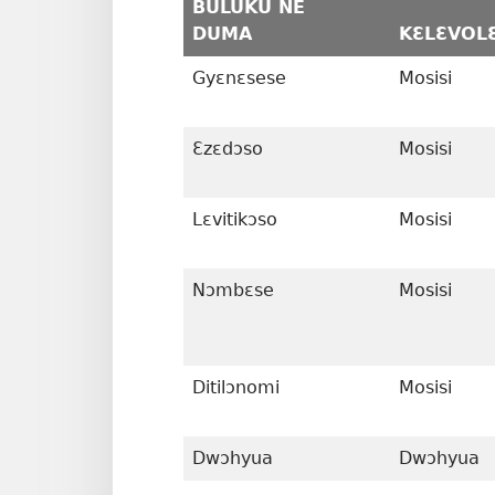
BULUKU NE
DUMA
KƐLƐVOL
Gyɛnɛsese
Mosisi
Ɛzɛdɔso
Mosisi
Lɛvitikɔso
Mosisi
Nɔmbɛse
Mosisi
Ditilɔnomi
Mosisi
Dwɔhyua
Dwɔhyua