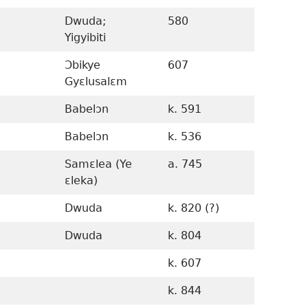
a
Dwuda;
580
647-580
Yigyibiti
a
Ɔbikye
607
Gyɛlusalɛm
Babelɔn
k. 591
613–k. 
Babelɔn
k. 536
618–k. 
Samɛlea (Ye
a. 745
kl. 804–
ɛleka)
Dwuda
k. 820 (?)
Dwuda
k. 804
k. 607
k. 844