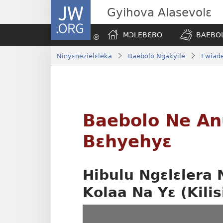
JW.ORG
Gyihova Alasevolɛ
MƆLEBƐBO
BAEBOL
Ninyɛnezielɛleka
Baebolo Ngakyile
Ewiade
Baebolo Ne A
Bɛhyehyɛ
Hibulu Ngɛlɛlera
Kolaa Na Yɛ (Kili