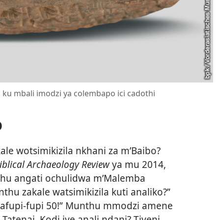
 ku mbali imodzi ya colembapo ici cadothi
o
ale wotsimikizila nkhani za m’Baibo?
iblical Archaeology Review
ya mu 2014,
nthu angati ochulidwa m’Malemba
hu zakale watsimikizila kuti analiko?”
u pafupi-fupi 50!” Munthu mmodzi amene
atenai. Kodi iye anali ndani? Tiyeni