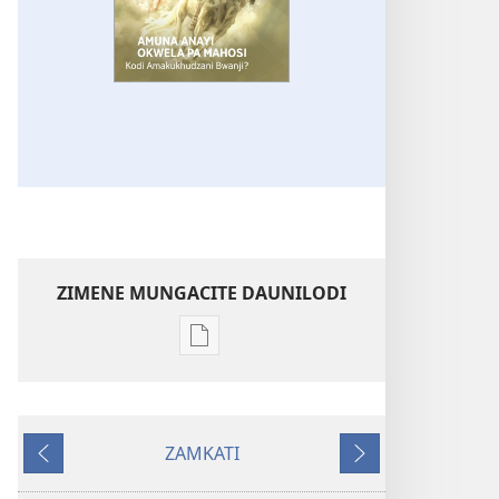
ZIMENE MUNGACITE DAUNILODI
Njila
zocitila
daunilodi
NSANJA
ZAMKATI
YA
Yakumbuyo
Yotsatila
MLONDA