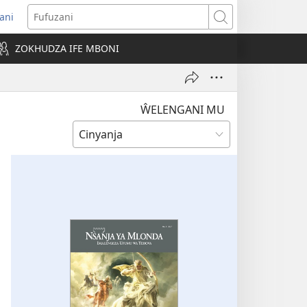
ani
pens
Fufuzani
w
ZOKHUDZA IFE MBONI
ndow)
ŴELENGANI MU