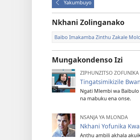
Yakumbuyo
Nkhani Zolinganako
Baibo Imakamba Zinthu Zakale Mol
Mungakondenso Izi
ZIPHUNZITSO ZOFUNIKA 
Tingatsimikizile Bwa
Ngati Mlembi wa Baibulo 
na mabuku ena onse.
NSANJA YA MLONDA
Nkhani Yofunika Kwa
Anthu ambili akhala akui