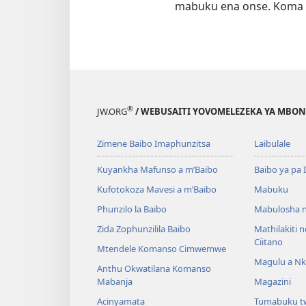
mabuku ena onse. Koma k
®
JW.ORG
/ WEBUSAITI YOVOMELEZEKA YA MBON
Zimene Baibo Imaphunzitsa
Laibulale
Kuyankha Mafunso a m’Baibo
Baibo ya pa 
Kufotokoza Mavesi a m’Baibo
Mabuku
Phunzilo la Baibo
Mabulosha 
Zida Zophunzilila Baibo
Mathilakiti 
Ciitano
Mtendele Komanso Cimwemwe
Magulu a Nk
Anthu Okwatilana Komanso
Mabanja
Magazini
Acinyamata
Tumabuku t