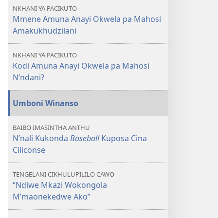
Amuna
NKHANI YA PACIKUTO
Anayi
Mmene Amuna Anayi Okwela pa Mahosi
Okwela
Amakukhudzilani
pa
Mahosi
NKHANI YA PACIKUTO
—
Kodi Amuna Anayi Okwela pa Mahosi
Kodi
N’ndani?
Amakukhudzani
Bwanji?
Umboni Winanso
BAIBO IMASINTHA ANTHU
N’nali Kukonda
Baseball
Kuposa Cina
Ciliconse
TENGELANI CIKHULUPILILO CAWO
“Ndiwe Mkazi Wokongola
M’maonekedwe Ako”