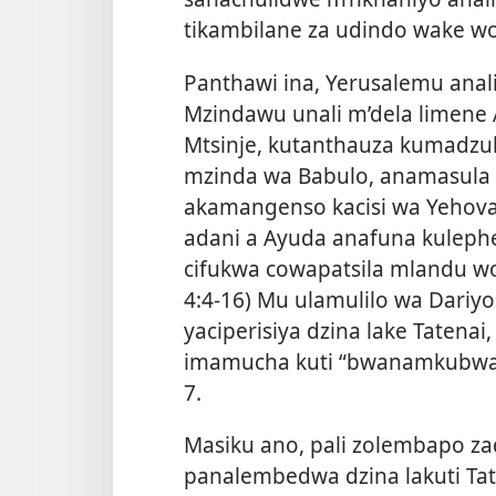
tikambilane za udindo wake w
Panthawi ina, Yerusalemu anal
Mzindawu unali m’dela limene Ap
Mtsinje, kutanthauza kumadzulo
mzinda wa Babulo, anamasula
akamangenso kacisi wa Yehova
adani a Ayuda anafuna kulephe
cifukwa cowapatsila mlandu wo
4:4-16
) Mu ulamulilo wa Dariy
yaciperisiya dzina lake Tatenai
imamucha kuti “bwanamkubwa w
7
.
Masiku ano, pali zolembapo za
panalembedwa dzina lakuti Tat