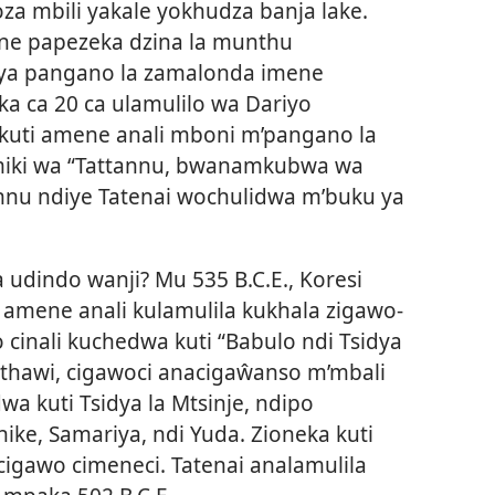
za mbili yakale yokhudza banja lake.
ne papezeka dzina la munthu
a ya pangano la zamalonda imene
a ca 20 ca ulamulilo wa Dariyo
uti amene anali mboni m’pangano la
miki wa “Tattannu, bwanamkubwa wa
tannu ndiye Tatenai wochulidwa m’buku ya
udindo wanji? Mu 535 B.C.E., Koresi
mene anali kulamulila kukhala zigawo-
cinali kuchedwa kuti “Babulo ndi Tsidya
 nthawi, cigawoci anacigaŵanso m’mbali
dwa kuti Tsidya la Mtsinje, ndipo
nike, Samariya, ndi Yuda. Zioneka kuti
 cigawo cimeneci. Tatenai analamulila