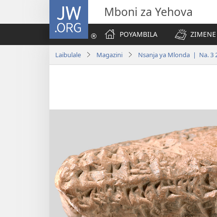
JW.ORG
Mboni za Yehova
POYAMBILA
ZIMENE
Laibulale
Magazini
Nsanja ya Mlonda | Na. 3 