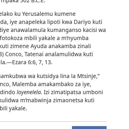
 mpaka 502 B.C.E.
elako ku Yerusalemu kumene
, iye anapeleka lipoti kwa Dariyo kuti
diye anawalamula kumanganso kacisi wa
fotokoza mbili yakale a m’nyumba
uti zimene Ayuda anakamba zinali
3
) Conco, Tatenai analamulidwa kuti
ela.—
Ezara 6:6, 7,
13
.
mkubwa wa kutsidya lina la Mtsinje,”
conco, Malemba amakambako za iye,
udindo
loyenelela.
Izi zimatipatsa umboni
ukulidwa m’mabwinja zimaonetsa kuti
ili yakale.