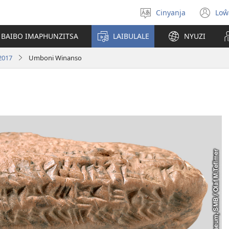
Cinyanja
Loŵ
Sankhani
(o
cinenelo
ne
 BAIBO IMAPHUNZITSA
LAIBULALE
NYUZI
wi
2017
Umboni Winanso