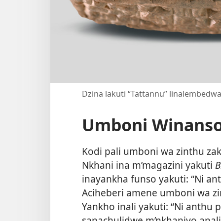
Dzina lakuti “Tattannu” linalembedwa
Umboni Winans
Kodi pali umboni wa zinthu zak
Nkhani ina m’magazini yakuti
B
inayankha funso yakuti: “Ni a
Aciheberi amene umboni wa zint
Yankho inali yakuti: “Ni anth
sanachulidwe m’nkhaniyo anali T