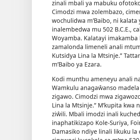
zinali mbali ya mabuku ofotoko
Cimodzi mwa zolembazo, cime
wochulidwa m’Baibo, ni kalat
inalembedwa mu 502 B.C.E., cak
Woyamba. Kalatayi imakamba k
zamalonda limeneli anali mtu
Kutsidya Lina la Mtsinje.” Tat
m’Baibo ya Ezara.
Kodi munthu ameneyu anali na 
Wamkulu anagaŵanso madela a
zigawo. Cimodzi mwa zigawozo 
Lina la Mtsinje.” M’kupita kwa
ziŵili. Mbali imodzi inali kuche
inaphatikizapo Kole-Suriya, Foi
Damasiko ndiye linali likuku la