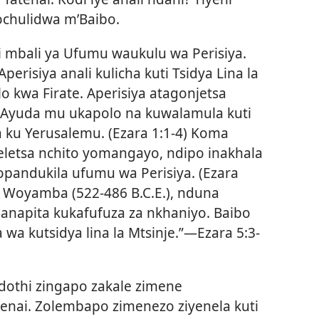
ochulidwa m’Baibo.
i mbali ya Ufumu waukulu wa Perisiya.
erisiya anali kulicha kuti Tsidya Lina la
 kwa Firate. Aperisiya atagonjetsa
 Ayuda mu ukapolo na kuwalamula kuti
 ku Yerusalemu. (
Ezara 1:1-4
) Koma
letsa nchito yomangayo, ndipo inakhala
pandukila ufumu wa Perisiya. (
Ezara
o Woyamba (522-486 B.C.E.), nduna
, anapita kukafufuza za nkhaniyo. Baibo
a kutsidya lina la Mtsinje.”—
Ezara 5:3-
dothi zingapo zakale zimene
enai. Zolembapo zimenezo ziyenela kuti