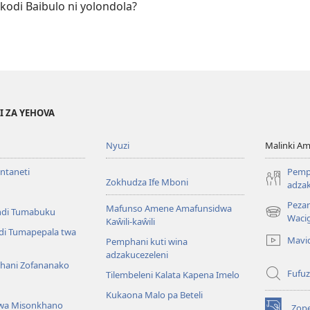
odi Baibulo ni yolondola?
I ZA YEHOVA
Nyuzi
Malinki 
Intaneti
Pemph
Zokhudza Ife Mboni
adzak
Peza
Mafunso Amene Amafunsidwa
ndi Tumabuku
(opens
Waci
Kaŵili-kaŵili
new
ndi Tumapepala twa
Mavi
Pemphani kuti wina
window)
adzakucezeleni
hani Zofananako
Fufuz
Tilembeleni Kalata Kapena Imelo
Kukaona Malo pa Beteli
wa Misonkhano
Zope