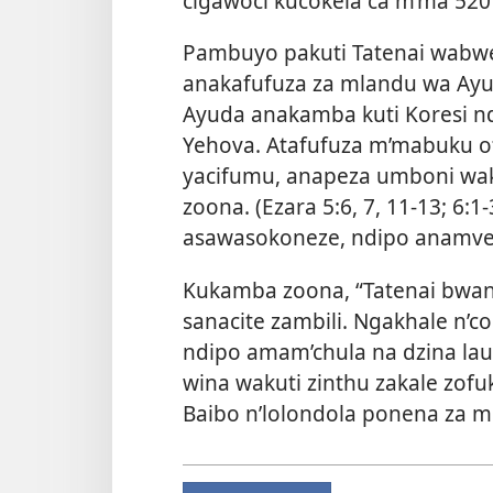
cigawoci kucokela ca m’ma 520
Pambuyo pakuti Tatenai wabw
anakafufuza za mlandu wa Ayuda
Ayuda anakamba kuti Koresi n
Yehova. Atafufuza m’mabuku o
yacifumu, anapeza umboni wak
zoona. (
Ezara 5:6, 7,
11-13;
6:1-
asawasokoneze, ndipo anamv
Kukamba zoona, “Tatenai bwana
sanacite zambili. Ngakhale n’
ndipo amam’chula na dzina la
wina wakuti zinthu zakale zof
Baibo n’lolondola ponena za mb