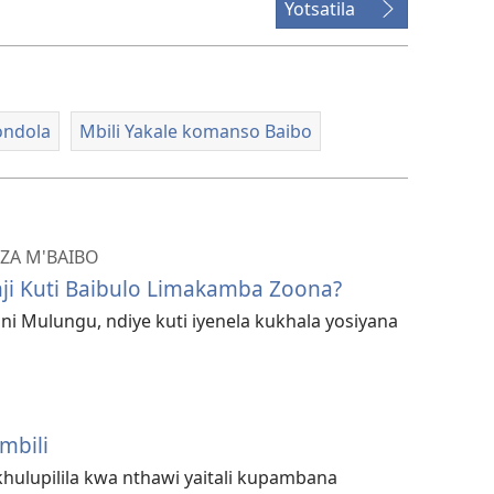
Yotsatila
ondola
Mbili Yakale komanso Baibo
ZA M'BAIBO
nji Kuti Baibulo Limakamba Zoona?
ni Mulungu, ndiye kuti iyenela kukhala yosiyana
mbili
khulupilila kwa nthawi yaitali kupambana