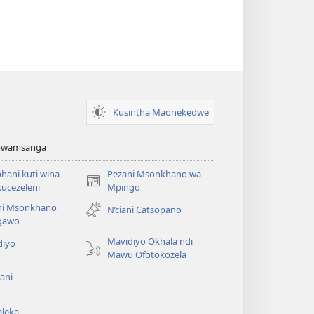
Kusintha Maonekedwe
Amwamsanga
ani kuti wina
Pezani Msonkhano wa
(opens
ucezeleni
Mpingo
new
ni Msonkhano
N’ciani Catsopano
window)
gawo
Mavidiyo Okhala ndi
diyo
Mawu Ofotokozela
ani
leka