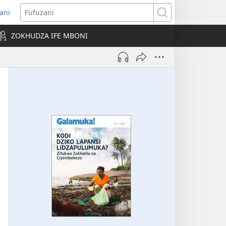
ani
pens
Fufuzani
w
ZOKHUDZA IFE MBONI
ndow)