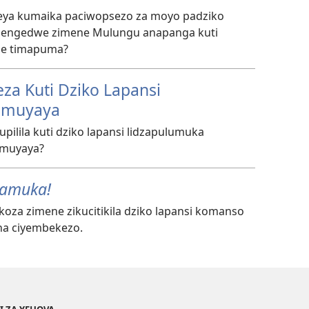
a kumaika paciwopsezo za moyo padziko
am’cilengedwe zimene Mulungu anapanga kuti
ne timapuma?
za Kuti Dziko Lapansi
amuyaya
upilila kuti dziko lapansi lidzapulumuka
muyaya?
amuka!
oza zimene zikucitikila dziko lapansi komanso
na ciyembekezo.