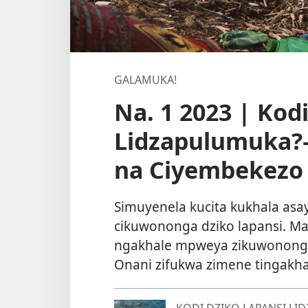
GALAMUKA!
Na. 1 2023 | Kod
Lidzapulumuka?
na Ciyembekezo
Simuyenela kucita kukhala asay
cikuwononga dziko lapansi. Ma
ngakhale mpweya zikuwononged
Onani zifukwa zimene tingakha
KODI DZIKO LAPANSI L