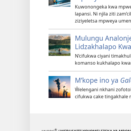
Kuwonongeka kwa mpwey
lapansi. Ni njila ziti z
ziziyeletsa mpweya ume
Mulungu Analonje
Lidzakhalapo Kw
N’cifukwa ciyani timakhul
komanso kukhalapo kwa
M’kope ino ya
Gal
Ŵelengani nkhani zofotok
cifukwa cake tingakhale 
®