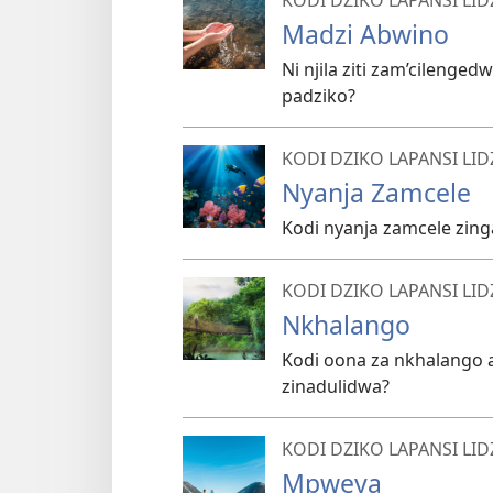
Madzi Abwino
Ni njila ziti zam’cilenge
padziko?
KODI DZIKO LAPANSI L
Nyanja Zamcele
Kodi nyanja zamcele zin
KODI DZIKO LAPANSI L
Nkhalango
Kodi oona za nkhalango 
zinadulidwa?
KODI DZIKO LAPANSI L
Mpweya