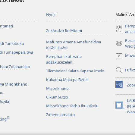
I ZA YEHOVA
Nyuzi
Malinki 
Intaneti
Pemph
Zokhudza Ife Mboni
adzak
Peza
Mafunso Amene Amafunsidwa
ndi Tumabuku
(opens
Waci
Kaŵili-kaŵili
new
ndi Tumapepala twa
Mavi
Pemphani kuti wina
window)
adzakucezeleni
hani Zofananako
Fufuz
Tilembeleni Kalata Kapena Imelo
Kukaona Malo pa Beteli
wa Misonkhano
Zope
(opens
Misonkhano
mu
new
Cikumbutso
window)
LAIB
uzila
Misonkhano Yathu Ikuluikulu
INTA
(opens
Wat
Zimene timacita
new
®
ting
window)