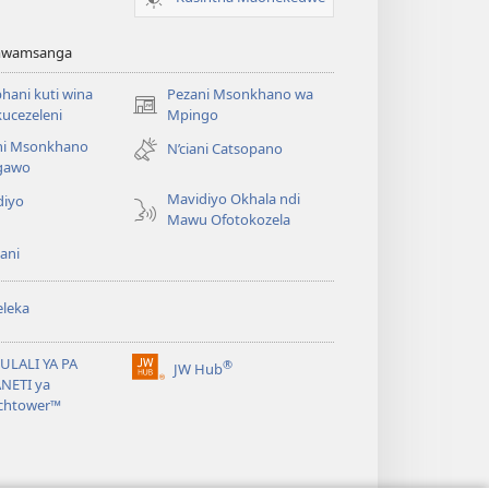
Amwamsanga
ani kuti wina
Pezani Msonkhano wa
(opens
ucezeleni
Mpingo
new
ni Msonkhano
N’ciani Catsopano
window)
gawo
Mavidiyo Okhala ndi
diyo
Mawu Ofotokozela
ani
leka
ULALI YA PA
®
JW Hub
(opens
NETI ya
new
chtower™
window)