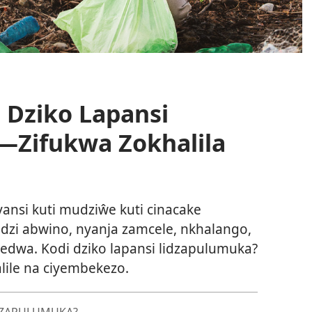
i Dziko Lapansi
—Zifukwa Zokhalila
ansi kuti mudziŵe kuti cinacake
dzi abwino, nyanja zamcele, nkhalango,
wa. Kodi dziko lapansi lidzapulumuka?
lile na ciyembekezo.
IDZAPULUMUKA?