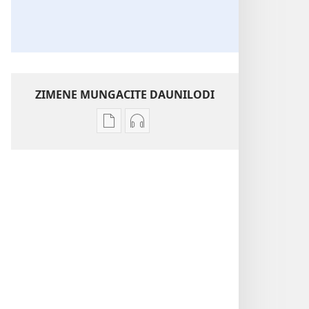
ZIMENE MUNGACITE DAUNILODI
Njila
Sankhani
zocitila
odiyo
daunilodi
yocita
GALAMUKA!
daunilodi
Kodi
GALAMUKA!
Dziko
Kodi
Lapansi
Dziko
Lidzapulumuka?
Lapansi
—
Lidzapulumuka?
Zifukwa
—
Zokhalila
Zifukwa