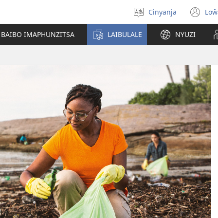
Cinyanja
Loŵ
Sankhani
(o
cinenelo
ne
 BAIBO IMAPHUNZITSA
LAIBULALE
NYUZI
wi