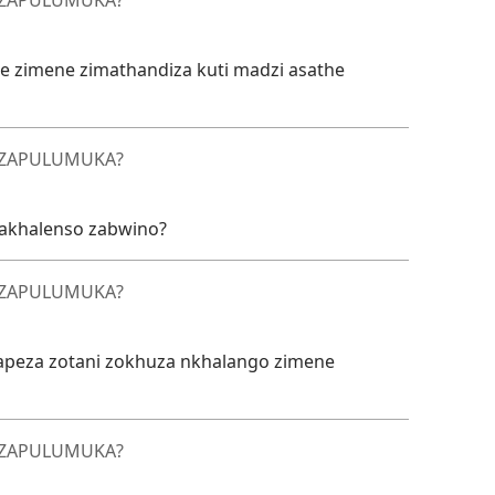
dwe zimene zimathandiza kuti madzi asathe
IDZAPULUMUKA?
gakhalenso zabwino?
IDZAPULUMUKA?
apeza zotani zokhuza nkhalango zimene
IDZAPULUMUKA?