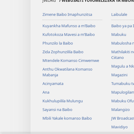
JW.ORG
/ WEBUSAITI YOVOMELEZEKA YA MBON
Zimene Baibo Imaphunzitsa
Laibulale
Kuyankha Mafunso a m’Baibo
Baibo ya pa 
Kufotokoza Mavesi a m’Baibo
Mabuku
Phunzilo la Baibo
Mabulosha 
Zida Zophunzilila Baibo
Mathilakiti 
Ciitano
Mtendele Komanso Cimwemwe
Magulu a Nk
Anthu Okwatilana Komanso
Mabanja
Magazini
Acinyamata
Tumabuku t
Ana
Mapulogila
Kukhulupilila Mulungu
Mabuku Ofuf
Sayansi na Baibo
Malangizo
Mbili Yakale komanso Baibo
JW Broadcas
Mavidiyo