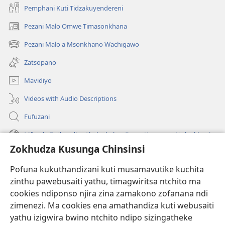
Pemphani Kuti Tidzakuyendereni
Pezani Malo Omwe Timasonkhana
(imatsegula
tsamba
Pezani Malo a Msonkhano Wachigawo
(imatsegula
lina)
tsamba
Zatsopano
lina)
Mavidiyo
Videos with Audio Descriptions
Fufuzani
Mfundo Zothandiza Akuluakulu a Boma Komanso Atolankhani
Zokhudza Kusunga Chinsinsi
Zokuthandizani
Pofuna kukuthandizani kuti musamavutike kuchita
Zopereka
zinthu pawebusaiti yathu, timagwiritsa ntchito ma
(imatsegula
tsamba
cookies ndiponso njira zina zamakono zofanana ndi
lina)
zimenezi. Ma cookies ena amathandiza kuti webusaiti
Watchtower LAIBULALE YA PA INTANET™
(imatsegula
yathu izigwira bwino ntchito ndipo sizingatheke
tsamba