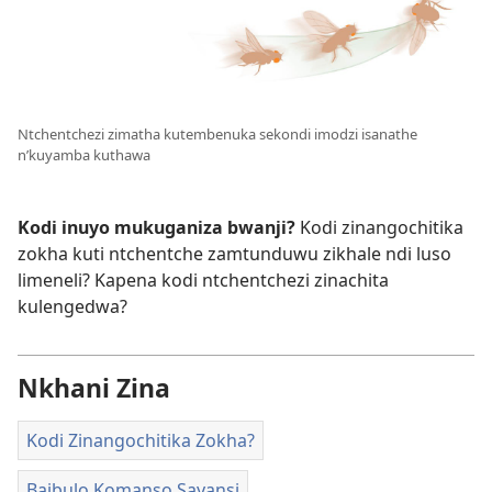
Ntchentchezi zimatha kutembenuka sekondi imodzi isanathe
n’kuyamba kuthawa
Kodi inuyo mukuganiza bwanji?
Kodi zinangochitika
zokha kuti ntchentche zamtunduwu zikhale ndi luso
limeneli? Kapena kodi ntchentchezi zinachita
kulengedwa?
Nkhani Zina
Kodi Zinangochitika Zokha?
Baibulo Komanso Sayansi