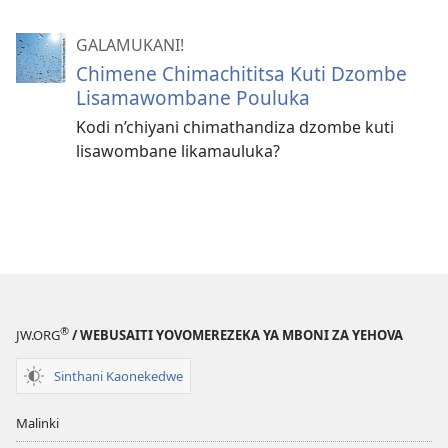
GALAMUKANI!
Chimene Chimachititsa Kuti Dzombe
Lisamawombane Pouluka
Kodi n’chiyani chimathandiza dzombe kuti
lisawombane likamauluka?
®
JW.ORG
/ WEBUSAITI YOVOMEREZEKA YA MBONI ZA YEHOVA
Sinthani Kaonekedwe
Malinki