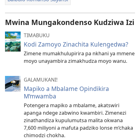
Mwina Mungakondenso Kudziwa Izi
TIMABUKU
Kodi Zamoyo Zinachita Kulengedwa?
Zimene mumakhulupirira pa nkhani ya mmene
moyo unayambira zimakhudza moyo wanu.
GALAMUKANI!
Mapiko a Mbalame Opindikira
M’mwamba
Potengera mapiko a mbalame, akatswiri
apanga ndege zabwino kwambiri. Zimenezi
zinathandiza kupulumutsa malita okwana
7,600 miliyoni a mafuta padziko lonse m’chaka
chimodzi chokha.