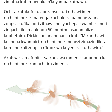
zimatha kutembenuka n’kuyamba kuthawa.
Ochita kafukufuku apezanso kuti nthawi imene
ntchentchezi zimatenga kuchokera pamene zaona
zoopsa kufika poti zithawe ndi yochepa kwambiri moti
zingachitike maulendo 50 munthu asanamalize
kuphethira. Dickinson ananenanso kuti: “M’kanthawi
kochepa kwambiri, ntchentche zimenezi zimazindikira
kumene kuli zoopsa n’kudziwa koyenera kuthawira.”
Akatswiri amafunitsitsa kudziwa mmene kaubongo ka
ntchentchezi kamachitira zimenezi.