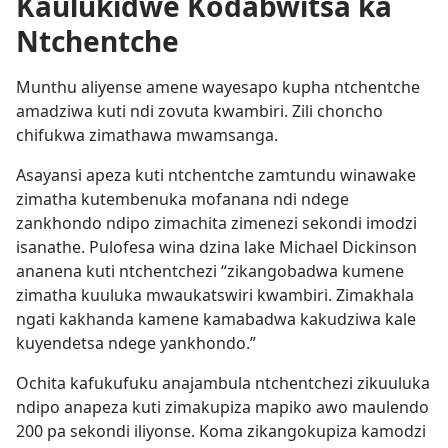
Kaulukidwe Kodabwitsa ka
Ntchentche
Munthu aliyense amene wayesapo kupha ntchentche
amadziwa kuti ndi zovuta kwambiri. Zili choncho
chifukwa zimathawa mwamsanga.
Asayansi apeza kuti ntchentche zamtundu winawake
zimatha kutembenuka mofanana ndi ndege
zankhondo ndipo zimachita zimenezi sekondi imodzi
isanathe. Pulofesa wina dzina lake Michael Dickinson
ananena kuti ntchentchezi “zikangobadwa kumene
zimatha kuuluka mwaukatswiri kwambiri. Zimakhala
ngati kakhanda kamene kamabadwa kakudziwa kale
kuyendetsa ndege yankhondo.”
Ochita kafukufuku anajambula ntchentchezi zikuuluka
ndipo anapeza kuti zimakupiza mapiko awo maulendo
200 pa sekondi iliyonse. Koma zikangokupiza kamodzi