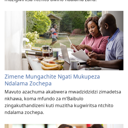
Zimene Mungachite Ngati Mukupeza
Ndalama Zochepa
Mavuto azachuma akabwera mwadzidzidzi zimadetsa
nkhawa, koma mfundo za m’Baibulo
zingakuthandizeni kuti muzitha kugwiritsa ntchito
ndalama zochepa.