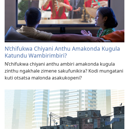
N’chifukwa Chiyani Anthu Amakonda Kugula
Katundu Wambirimbiri?
N’chifukwa chiyani anthu ambiri amakonda kugula
zinthu ngakhale zimene sakufunikira? Kodi mungatani
kuti otsatsa malonda asakukopeni?