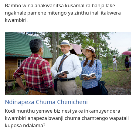
Bambo wina anakwanitsa kusamalira banja lake
ngakhale pamene mitengo ya zinthu inali itakwera
kwambiri.
Ndinapeza Chuma Chenicheni
Kodi munthu yemwe bizinesi yake inkamuyendera
kwambiri anapeza bwanji chuma chamtengo wapatali
kuposa ndalama?