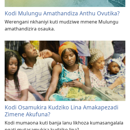
Kodi Mulungu Amathandiza Anthu Ovutika?
Werengani nkhaniyi kuti mudziwe mmene Mulungu
amathandizira osauka.
Kodi Osamukira Kudziko Lina Amakapezadi
Zimene Akufuna?
Kodi mumaona kuti banja lanu likhoza kumasangalala
ngati mutasamukira kudziko lina?