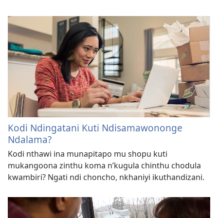
Kodi Ndingatani Kuti Ndisamawononge
Ndalama?
Kodi nthawi ina munapitapo mu shopu kuti
mukangoona zinthu koma n’kugula chinthu chodula
kwambiri? Ngati ndi choncho, nkhaniyi ikuthandizani.