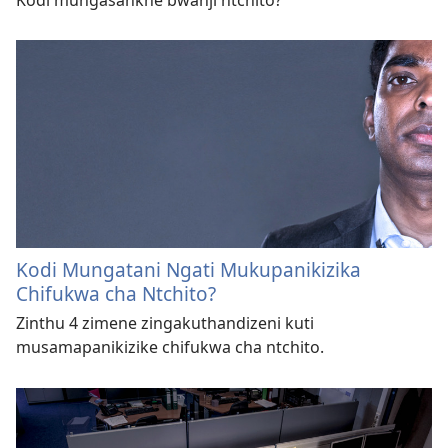
Kodi Mungatani Ngati Mukupanikizika
Chifukwa cha Ntchito?
Zinthu 4 zimene zingakuthandizeni kuti
musamapanikizike chifukwa cha ntchito.