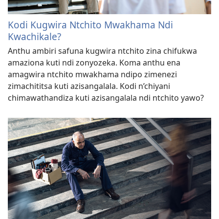
Kodi Kugwira Ntchito Mwakhama Ndi
Kwachikale?
Anthu ambiri safuna kugwira ntchito zina chifukwa
amaziona kuti ndi zonyozeka. Koma anthu ena
amagwira ntchito mwakhama ndipo zimenezi
zimachititsa kuti azisangalala. Kodi n’chiyani
chimawathandiza kuti azisangalala ndi ntchito yawo?