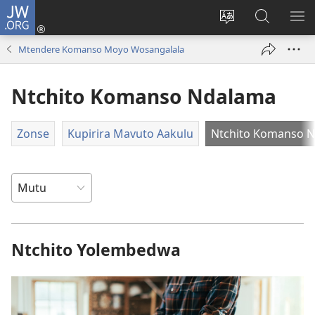
JW.ORG
Lowani
(imatsegula
Sinthani
Fufuzani
ON
tsamba
chinenero
pa
ME
Mtendere Komanso Moyo Wosangalala
lina)
cha
JW.ORG
webusaitiyi
Ntchito Komanso Ndalama
Zonse
Kupirira Mavuto Aakulu
Ntchito Komanso 
Ntchito Yolembedwa