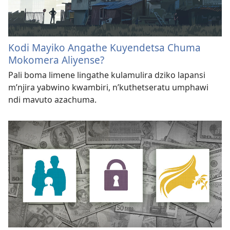
Kodi Mayiko Angathe Kuyendetsa Chuma
Mokomera Aliyense?
Pali boma limene lingathe kulamulira dziko lapansi
m’njira yabwino kwambiri, n’kuthetseratu umphawi
ndi mavuto azachuma.