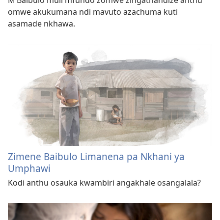
M’Baibulo muli mfundo zomwe zingathandize anthu
omwe akukumana ndi mavuto azachuma kuti
asamade nkhawa.
Zimene Baibulo Limanena pa Nkhani ya
Umphawi
Kodi anthu osauka kwambiri angakhale osangalala?