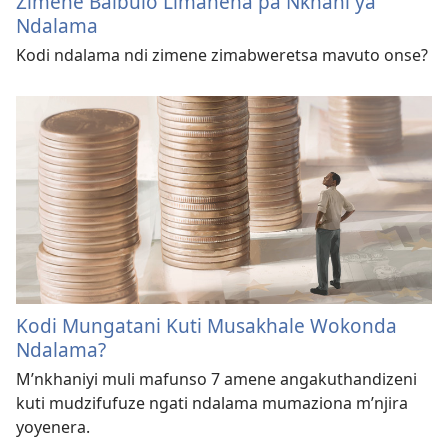
Zimene Baibulo Limanena pa Nkhani ya
Ndalama
Kodi ndalama ndi zimene zimabweretsa mavuto onse?
Kodi Mungatani Kuti Musakhale Wokonda
Ndalama?
M’nkhaniyi muli mafunso 7 amene angakuthandizeni
kuti mudzifufuze ngati ndalama mumaziona m’njira
yoyenera.