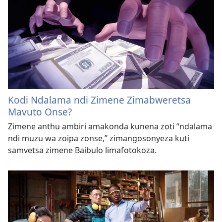
Kodi Ndalama ndi Zimene Zimabweretsa
Mavuto Onse?
Zimene anthu ambiri amakonda kunena zoti “ndalama
ndi muzu wa zoipa zonse,” zimangosonyeza kuti
samvetsa zimene Baibulo limafotokoza.