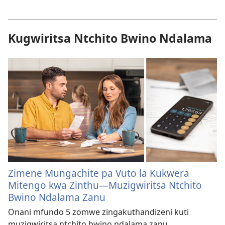
Kugwiritsa Ntchito Bwino Ndalama
Zimene Mungachite pa Vuto la Kukwera
Mitengo kwa Zinthu​​—⁠Muzigwiritsa Ntchito
Bwino Ndalama Zanu
Onani mfundo 5 zomwe zingakuthandizeni kuti
muzigwiritsa ntchito bwino ndalama zanu.