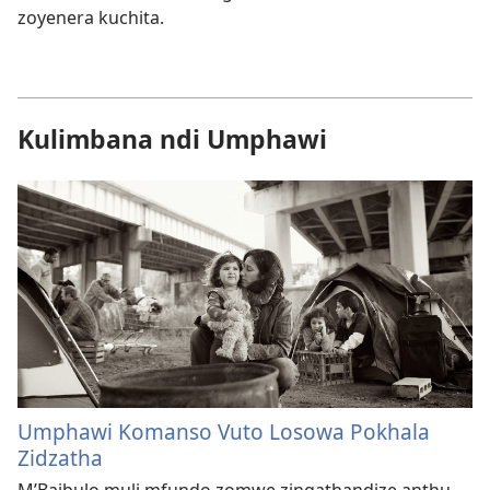
zoyenera kuchita.
Kulimbana ndi Umphawi
Umphawi Komanso Vuto Losowa Pokhala
Zidzatha