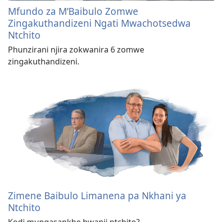
Mfundo za M’Baibulo Zomwe
Zingakuthandizeni Ngati Mwachotsedwa
Ntchito
Phunzirani njira zokwanira 6 zomwe
zingakuthandizeni.
Zimene Baibulo Limanena pa Nkhani ya
Ntchito
Kodi mungasankhe bwanji ntchito?