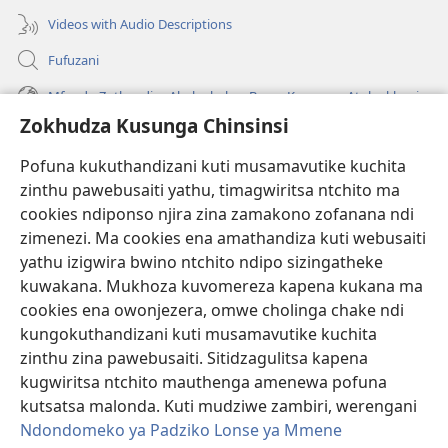
Videos with Audio Descriptions
Fufuzani
Mfundo Zothandiza Akuluakulu a Boma Komanso Atolankhani
Zokhudza Kusunga Chinsinsi
Zokuthandizani
Pofuna kukuthandizani kuti musamavutike kuchita
Zopereka
zinthu pawebusaiti yathu, timagwiritsa ntchito ma
(imatsegula
tsamba
cookies ndiponso njira zina zamakono zofanana ndi
lina)
zimenezi. Ma cookies ena amathandiza kuti webusaiti
Watchtower LAIBULALE YA PA INTANET™
(imatsegula
yathu izigwira bwino ntchito ndipo sizingatheke
tsamba
®
JW Hub
kuwakana. Mukhoza kuvomereza kapena kukana ma
lina)
(imatsegula
cookies ena owonjezera, omwe cholinga chake ndi
tsamba
®
JW Laibulale
lina)
kungokuthandizani kuti musamavutike kuchita
zinthu zina pawebusaiti. Sitidzagulitsa kapena
Watchtower Library
kugwiritsa ntchito mauthenga amenewa pofuna
kutsatsa malonda. Kuti mudziwe zambiri, werengani
Ndondomeko ya Padziko Lonse ya Mmene