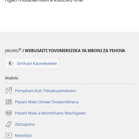
®
JW.ORG
/ WEBUSAITI YOVOMEREZEKA YA MBONI ZA YEHOVA
Sinthani Kaonekedwe
Malinki
Pemphani Kuti Tidzakuyendereni
Pezani Malo Omwe Timasonkhana
(imatsegula
tsamba
Pezani Malo a Msonkhano Wachigawo
(imatsegula
lina)
tsamba
Zatsopano
lina)
Mavidiyo