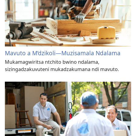
Mavuto a M’dzikoli​—Muzisamala Ndalama
Mukamagwiritsa ntchito bwino ndalama,
sizingadzakuvuteni mukadzakumana ndi mavuto.