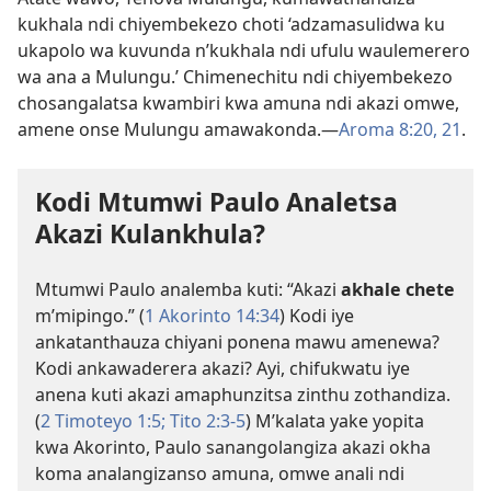
kukhala ndi chiyembekezo choti ‘adzamasulidwa ku
ukapolo wa kuvunda n’kukhala ndi ufulu waulemerero
wa ana a Mulungu.’ Chimenechitu ndi chiyembekezo
chosangalatsa kwambiri kwa amuna ndi akazi omwe,
amene onse Mulungu amawakonda.​—
Aroma 8:20, 21
.
Kodi Mtumwi Paulo Analetsa
Akazi Kulankhula?
Mtumwi Paulo analemba kuti: “Akazi
akhale chete
m’mipingo.” (
1 Akorinto 14:34
) Kodi iye
ankatanthauza chiyani ponena mawu amenewa?
Kodi ankawaderera akazi? Ayi, chifukwatu iye
anena kuti akazi amaphunzitsa zinthu zothandiza.
(
2 Timoteyo 1:5;
Tito 2:3-5
) M’kalata yake yopita
kwa Akorinto, Paulo sanangolangiza akazi okha
koma analangizanso amuna, omwe anali ndi