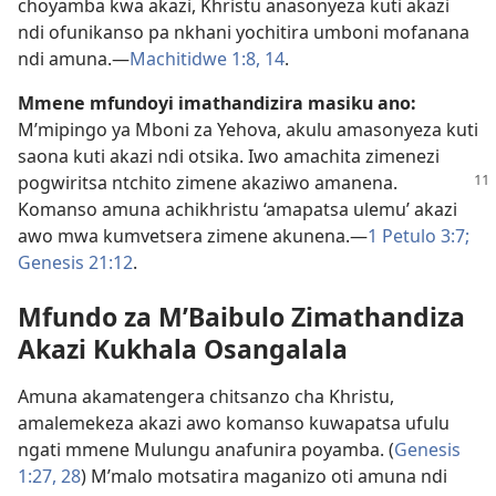
choyamba kwa akazi, Khristu anasonyeza kuti akazi
ndi ofunikanso pa nkhani yochitira umboni mofanana
ndi amuna.​—
Machitidwe 1:8,
14
.
Mmene mfundoyi imathandizira masiku ano:
M’mipingo ya Mboni za Yehova, akulu amasonyeza kuti
saona kuti akazi ndi otsika. Iwo amachita zimenezi
pogwiritsa ntchito zimene akaziwo amanena.
Komanso amuna achikhristu ‘amapatsa ulemu’ akazi
awo mwa kumvetsera zimene akunena.​—
1 Petulo 3:7;
Genesis 21:12
.
Mfundo za M’Baibulo Zimathandiza
Akazi Kukhala Osangalala
Amuna akamatengera chitsanzo cha Khristu,
amalemekeza akazi awo komanso kuwapatsa ufulu
ngati mmene Mulungu anafunira poyamba. (
Genesis
1:27, 28
) M’malo motsatira maganizo oti amuna ndi