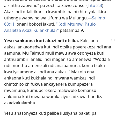
a zinthu zabwino” pa zochita zawo zonse. (
Tito 2:3
)
Akazi ndi odalirikanso kwambiri pa ntchito yolalikira
uthenga wabwino wa Ufumu wa Mulungu.​—
Salimo
68:11
; onani bokosi lakuti,
“Kodi Mtumwi Paulo
Analetsa Akazi Kulankhula?”
patsamba 9.
Yesu sankaona kuti akazi ndi otsika.
Kale, ana
aakazi ankaonedwa kuti ndi otsika poyerekeza ndi ana
aamuna. Mu Talmud muli mawu awa osonyeza kuti
anthu ambiri analidi ndi maganizo amenewa: “Wodala
ndi munthu amene ali ndi ana aamuna, koma tsoka
kwa iye amene ali ndi ana aakazi.” Makolo ena
ankaona kuti kukhala ndi mwana wamkazi ndi
chintchito chifukwa ankayenera kumupezera
mwamuna, kumuperekera malowolo komanso
ankaona kuti mwana wamkaziyo sadzawathandiza
akadzakalamba.
Yesu anasonyeza kuti palibe kusiyana pakati pa