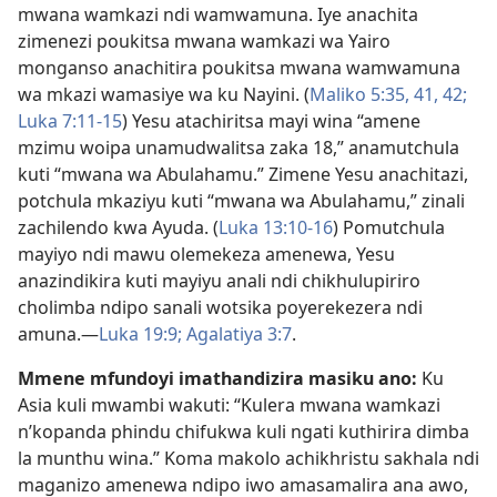
mwana wamkazi ndi wamwamuna. Iye anachita
zimenezi poukitsa mwana wamkazi wa Yairo
monganso anachitira poukitsa mwana wamwamuna
wa mkazi wamasiye wa ku Nayini. (
Maliko 5:35,
41, 42;
Luka 7:11-15
) Yesu atachiritsa mayi wina “amene
mzimu woipa unamudwalitsa zaka 18,” anamutchula
kuti “mwana wa Abulahamu.” Zimene Yesu anachitazi,
potchula mkaziyu kuti “mwana wa Abulahamu,” zinali
zachilendo kwa Ayuda. (
Luka 13:10-16
) Pomutchula
mayiyo ndi mawu olemekeza amenewa, Yesu
anazindikira kuti mayiyu anali ndi chikhulupiriro
cholimba ndipo sanali wotsika poyerekezera ndi
amuna.​—
Luka 19:9;
Agalatiya 3:7
.
Mmene mfundoyi imathandizira masiku ano:
Ku
Asia kuli mwambi wakuti: “Kulera mwana wamkazi
n’kopanda phindu chifukwa kuli ngati kuthirira dimba
la munthu wina.” Koma makolo achikhristu sakhala ndi
maganizo amenewa ndipo iwo amasamalira ana awo,