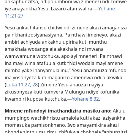
ankaphunzitsa, ndipo umboni wa zimenezi ndi zomwe
iye anayankha Yesu, Lazaro atamwalira.​—
Yohane
11:21-27
.
Yesu ankachitanso chidwi ndi zimene akazi amaganiza
pa nkhani zosiyanasiyana. Pa nthawi imeneyo, akazi
ambiri achiyuda ankakhulupirira kuti munthu
amakhala wosangalala akakhala ndi mwana
wamwamuna wotchuka, apo ayi mneneri. Pa nthawi
ina mayi wina atafuula kuti: “Ndi wodala mayi amene
mimba yake inanyamula inu,” Yesu anamuuza mfundo
ina yosonyeza kuti maganizo amenewa ndi olakwika.
(
Luka 11:27, 28
) Zimene Yesu anauza mayiyu
zikusonyeza kuti kumvera Mulungu ndiye kofunika
kwambiri kuposa kutchuka.​—
Yohane 8:32
.
Mmene mfundoyi imathandizira masiku ano:
Akulu
mumpingo wachikhristu amalola kuti akazi aziyankha
momasuka pamisonkhano. Iwo amayamikira akazi
okonda zinthu zauzimu chifukwa chokhala “aphunzitsi