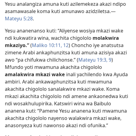
Yesu analangiza amuna kuti azilemekeza akazi ndipo
asamawasale koma kuti amunawo azidziletsa.​—
Mateyu 5:28
.
Yesu ananenanso kuti: “Aliyense wosiya mkazi wake
ndi kukwatira wina, wachita chigololo
molakwira
mkaziyo.”
(
Maliko 10:11, 12
) Choncho iye anatsutsa
zimene Arabi ankaphunzitsa kuti amuna azisiya akazi
awo “pa chifukwa chilichonse.” (
Mateyu 19:3,
9
)
Mfundo yoti mwamuna akachita chigololo
amalakwira mkazi wake
inali yachilendo kwa Ayuda
ambiri. Arabi ankawaphunzitsa kuti mwamuna
akachita chigololo sanalakwire mkazi wake. Koma
mkazi akachita chigololo ndi amene ankaonedwa kuti
ndi wosakhulupirika. Katswiri wina wa Baibulo
ananena kuti: “Pamene Yesu ananena kuti mwamuna
akachita chigololo nayenso walakwira mkazi wake,
anasonyeza kuti nawonso akazi ndi ofunika.”