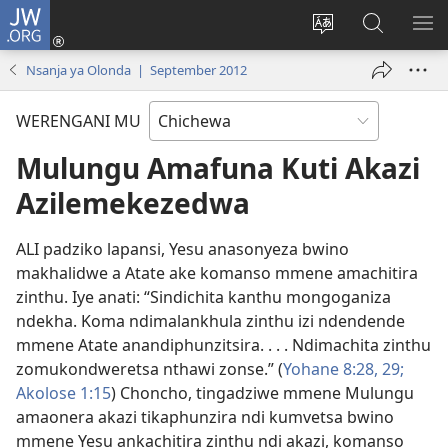
JW.ORG
Lowani
(imatsegula
Sinthani
Fufuzani
ON
tsamba
chinenero
pa
ME
Nsanja ya Olonda | September 2012
lina)
cha
JW.ORG
webusaitiyi
WERENGANI MU
Mulungu Amafuna Kuti Akazi
Azilemekezedwa
ALI padziko lapansi, Yesu anasonyeza bwino
makhalidwe a Atate ake komanso mmene amachitira
zinthu. Iye anati: “Sindichita kanthu mongoganiza
ndekha. Koma ndimalankhula zinthu izi ndendende
mmene Atate anandiphunzitsira. . . . Ndimachita zinthu
zomukondweretsa nthawi zonse.” (
Yohane 8:28, 29;
Akolose 1:15
) Choncho, tingadziwe mmene Mulungu
amaonera akazi tikaphunzira ndi kumvetsa bwino
mmene Yesu ankachitira zinthu ndi akazi, komanso