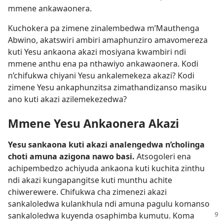
mmene ankawaonera.
Kuchokera pa zimene zinalembedwa m’Mauthenga
Abwino, akatswiri ambiri amaphunziro amavomereza
kuti Yesu ankaona akazi mosiyana kwambiri ndi
mmene anthu ena pa nthawiyo ankawaonera. Kodi
n’chifukwa chiyani Yesu ankalemekeza akazi? Kodi
zimene Yesu ankaphunzitsa zimathandizanso masiku
ano kuti akazi azilemekezedwa?
Mmene Yesu Ankaonera Akazi
Yesu sankaona kuti akazi analengedwa n’cholinga
choti amuna azigona nawo basi.
Atsogoleri ena
achipembedzo achiyuda ankaona kuti kuchita zinthu
ndi akazi kungapangitse kuti munthu achite
chiwerewere. Chifukwa cha zimenezi akazi
sankaloledwa kulankhula ndi amuna pagulu komanso
sankaloledwa kuyenda osaphimba kumutu. Koma