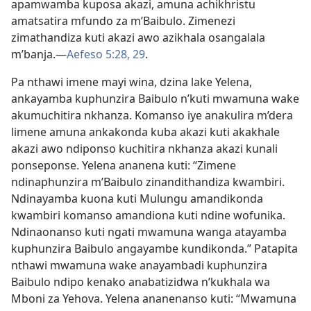
apamwamba kuposa akazi, amuna achikhristu
amatsatira mfundo za m’Baibulo. Zimenezi
zimathandiza kuti akazi awo azikhala osangalala
m’banja.​—
Aefeso 5:28, 29
.
Pa nthawi imene mayi wina, dzina lake Yelena,
ankayamba kuphunzira Baibulo n’kuti mwamuna wake
akumuchitira nkhanza. Komanso iye anakulira m’dera
limene amuna ankakonda kuba akazi kuti akakhale
akazi awo ndiponso kuchitira nkhanza akazi kunali
ponseponse. Yelena ananena kuti: “Zimene
ndinaphunzira m’Baibulo zinandithandiza kwambiri.
Ndinayamba kuona kuti Mulungu amandikonda
kwambiri komanso amandiona kuti ndine wofunika.
Ndinaonanso kuti ngati mwamuna wanga atayamba
kuphunzira Baibulo angayambe kundikonda.” Patapita
nthawi mwamuna wake anayambadi kuphunzira
Baibulo ndipo kenako anabatizidwa n’kukhala wa
Mboni za Yehova. Yelena ananenanso kuti: “Mwamuna