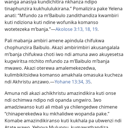
wanga anasiya kundichitira nkhanza ndipo
tinaphunzira kukhululukirana.” Pomalizira pake Yelena
anati: “Mfundo za m’Baibulo zandithandiza kwambiri
kuti ndiziona kuti ndine wofunika komanso
wotetezeka m’banja.”​—
Akolose 3:13,
18, 19
.
Pali mabanja ambiri amene apindula chifukwa
chophunzira Baibulo. Akazi ambirimbiri akusangalala
m’banja chifukwa choti iwo ndi amuna awo akuyesetsa
kugwiritsa ntchito mfundo za m’Baibulo m’banja
mwawo. Akazi oterewa amalemekezedwa,
kulimbikitsidwa komanso amakhala omasuka kucheza
ndi Akhristu anzawo.​—
Yohane 13:34, 35
.
Amuna ndi akazi achikhristu amazindikira kuti onse
ndi ochimwa ndipo ndi opanda ungwiro. Iwo
amadziwanso kuti ali mbali ya chilengedwe chimene
“chinaperekedwa ku mkhalidwe wopanda pake.”
Komabe amazindikiranso kuti kukhala pa ubwenzi ndi
Atate wawo, Yehova Mulungu, kumawathandiza