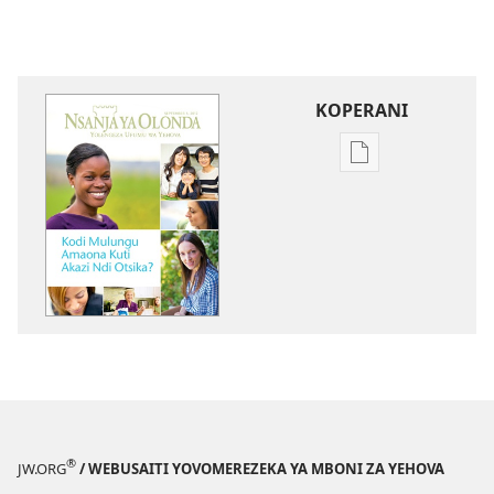
KOPERANI
Pangani
Dounilodi
Mabuku
Ndi
Zinthu
Zina
NSANJA
YA
OLONDA
September 201
®
JW.ORG
/ WEBUSAITI YOVOMEREZEKA YA MBONI ZA YEHOVA