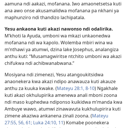
aamuna ndi aakazi, mofanana. Iwo amaonetsetsa kuti
ana awo onse akusamalidwa mofanana pa nkhani ya
maphunziro ndi thandizo lachipatala.
Yesu ankaona kuti akazi nawonso ndi odalirika.
M’khoti la Ayuda, umboni wa mkazi unkaonedwa
mofanana ndi wa kapolo. Wolemba mbiri wina wa
m’nthawi ya atumwi, dzina lake Josephus, analangiza
anthu kuti: “Musamagwiritse ntchito umboni wa akazi
chifukwa ndi achibwanabwana.”
Mosiyana ndi zimenezi, Yesu atangoukitsidwa
anaonekera kwa akazi ndipo anawauza kuti akauze
anthu za kuuka kwake. (
Mateyu 28:1,
8-10
) Ngakhale
kuti akazi okhulupirika amenewa anali mboni zoona
ndi maso kuphedwa ndiponso kuikidwa m’manda kwa
Ambuye wawo, atumwi zinawavuta kukhulupirira kuti
zimene akaziwa ankanena zinali zoona. (
Mateyu
27:55, 56,
61;
Luka 24:10, 11
) Komabe poonekera