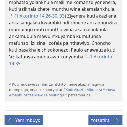
mphatso yolankhula malilime komanso yonenera,
kuti ‘azikhala chete’ munthu wina akamalankhula.
(
1 Akorinto 14:26-30,
33
) Ziyenera kuti akazi ena
*
ankasangalala kwambiri ndi zimene ankaphunzira
mumpingo moti munthu wina akamalankhula
ankamudula mawu n’kuyamba kumufunsa
mafunso. Izi zinali zofala pa nthawiyo. Choncho
kuti pasakhale chisokonezo, Paulo anawauza kuti
‘azikafunsa amuna awo kunyumba.’​—
1 Akorinto
14:35
.
^
Kuti mudziwe zambiri za ntchito imene akazi amagwira
mumpingo, onani nkhani yakuti
“Kodi Akazi a Mboni za Yehova
Amaphunzitsa Mawu a Mulungu?”
patsamba 23.
Yam'mbuyo
Yotsatira