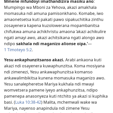
Mmene mfundoyi imathandizira masiku ano
:
Mumpingo wa Mboni za Yehova, akazi amakhala
momasuka ndi amuna pamisonkhano. Komabe, iwo
amaonetsetsa kuti pakati pawo sipakuchitika zinthu
zosayenera kapena kuzolowerana mopambanitsa
chifukwa amuna achikhristu amaona ‘akazi achikulire
ngati amayi awo, akazi achitsikana ngati alongo awo
ndipo
sakhala ndi maganizo alionse oipa.’​
—
1 Timoteyo 5:2
.
Yesu ankaphunzitsanso akazi.
Arabi ankaona kuti
akazi ndi osayenera kuwaphunzitsa. Koma mosiyana
ndi zimenezi, Yesu ankawaphunzitsa komanso
ankawalimbikitsa kunena momasuka maganizo awo.
Yesu sanalepheretse Mariya kukhala ndi mwayi
womvetsera pamene iyeyo ankaphunzitsa, ndipo
pamenepa anasonyeza kuti ntchito ya akazi si kuphika
basi. (
Luka 10:38-42
) Malita, mchemwali wake wa
Mariya, nayenso anapindula ndi zimene Yesu