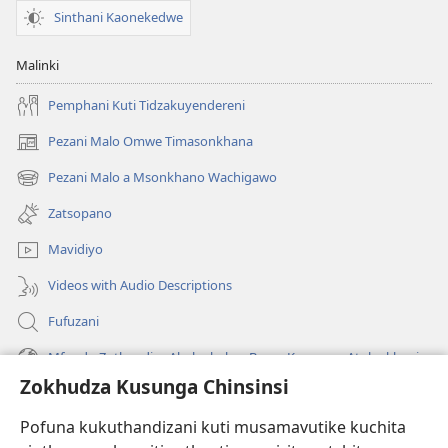
Sinthani Kaonekedwe
Malinki
Pemphani Kuti Tidzakuyendereni
Pezani Malo Omwe Timasonkhana
(imatsegula
tsamba
Pezani Malo a Msonkhano Wachigawo
(imatsegula
lina)
tsamba
Zatsopano
lina)
Mavidiyo
Videos with Audio Descriptions
Fufuzani
Mfundo Zothandiza Akuluakulu a Boma Komanso Atolankhani
Zokhudza Kusunga Chinsinsi
Zokuthandizani
Pofuna kukuthandizani kuti musamavutike kuchita
Zopereka