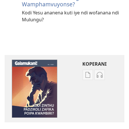
Wamphamvuyonse?
Kodi Yesu ananena kuti iye ndi wofanana ndi
Mulungu?
KOPERANI
Pangani
Koperani
Dounilodi
zinthu
Mabuku
zomvetsera
Ndi
GALAMUKANI
Zinthu
Kodi
Zina
Zinthu
GALAMUKANI!
Padzikoli
Kodi
Zafika