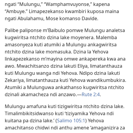
ngati “Mulungu,” “Wamphamvuyonse,” kapena
“Ambuye.” Limapezekanso kwambiri kuposa maina
ngati Abulahamu, Mose komanso Davide.
Palibe paliponse m’Baibulo pomwe Mulungu analetsa
kugwiritsa ntchito dzina lake moyenera. Malemba
amasonyeza kuti atumiki a Mulungu ankagwiritsa
ntchito dzina lake momasuka. Dzina la Yehova
linkapezekanso m’mayina omwe ankapereka kwa ana
awo. Mwachitsanzo dzina lakuti Eliya, limatanthauza
kuti Mulungu wanga ndi Yehova. Ndipo dzina lakuti
Zekariya, limatanthauza kuti Yehova wandikumbukira.
Atumiki a Mulunguwa ankathanso kugwiritsa ntchito
dzinali akamacheza ndi anzawo.​—
Rute 2:4
.
Mulungu amafuna kuti tizigwiritsa ntchito dzina lake.
Timalimbikitsidwanso kuti ‘tiziyamika Yehova ndi
kuitana pa dzina lake.’ (
Salimo 105:1
) Yehova
amachitanso chidwi ndi anthu amene ‘amaganizira za