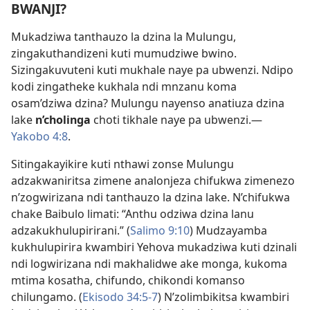
BWANJI?
Mukadziwa tanthauzo la dzina la Mulungu,
zingakuthandizeni kuti mumudziwe bwino.
Sizingakuvuteni kuti mukhale naye pa ubwenzi. Ndipo
kodi zingatheke kukhala ndi mnzanu koma
osam’dziwa dzina? Mulungu nayenso anatiuza dzina
lake
n’cholinga
choti tikhale naye pa ubwenzi.​—
Yakobo 4:8
.
Sitingakayikire kuti nthawi zonse Mulungu
adzakwaniritsa zimene analonjeza chifukwa zimenezo
n’zogwirizana ndi tanthauzo la dzina lake. N’chifukwa
chake Baibulo limati: “Anthu odziwa dzina lanu
adzakukhulupirirani.” (
Salimo 9:10
) Mudzayamba
kukhulupirira kwambiri Yehova mukadziwa kuti dzinali
ndi logwirizana ndi makhalidwe ake monga, kukoma
mtima kosatha, chifundo, chikondi komanso
chilungamo. (
Ekisodo 34:5-7
) N’zolimbikitsa kwambiri