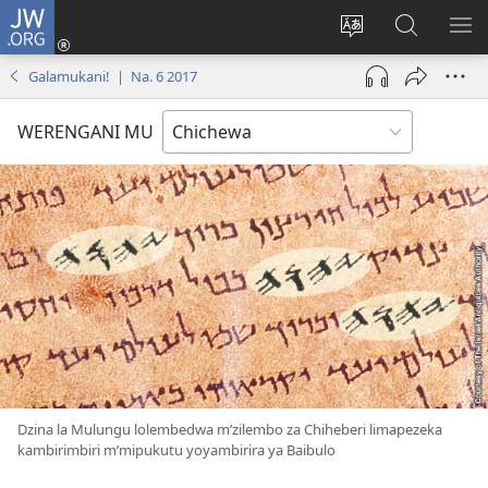
JW.ORG
Lowani
(imatsegula
Sinthani
Fufuzani
ON
tsamba
chinenero
pa
ME
Galamukani! | Na. 6 2017
lina)
cha
JW.ORG
webusaitiyi
WERENGANI MU
Dzina la Mulungu lolembedwa m’zilembo za Chiheberi limapezeka
kambirimbiri m’mipukutu yoyambirira ya Baibulo