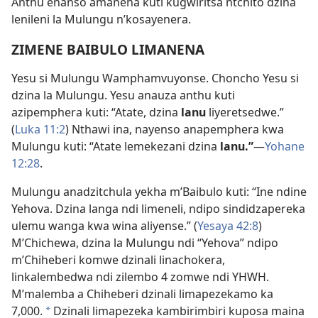
Anthu enanso amanena kuti kugwiritsa ntchito dzina
lenileni la Mulungu n’kosayenera.
ZIMENE BAIBULO LIMANENA
Yesu si Mulungu Wamphamvuyonse. Choncho Yesu si
dzina la Mulungu. Yesu anauza anthu kuti
azipemphera kuti: “Atate, dzina
lanu
liyeretsedwe.”
(
Luka 11:2
) Nthawi ina, nayenso anapemphera kwa
Mulungu kuti: “Atate lemekezani dzina
lanu.”​
—
Yohane
12:28
.
Mulungu anadzitchula yekha m’Baibulo kuti: “Ine ndine
Yehova. Dzina langa ndi limeneli, ndipo sindidzapereka
ulemu wanga kwa wina aliyense.” (
Yesaya 42:8
)
M’Chichewa, dzina la Mulungu ndi “Yehova” ndipo
m’Chiheberi komwe dzinali linachokera,
linkalembedwa ndi zilembo 4 zomwe ndi YHWH.
M’malemba a Chiheberi dzinali limapezekamo ka
7,000.
Dzinali limapezeka kambirimbiri kuposa maina
*