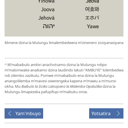
Mmene dzina la Mulungu limalembedwera m’zinenero zosiyanasiyana
^
M’mabaibulo ambiri anachotsamo dzina la Mulungu ndipo
m’malomwake anaikamo dzina laudindo lakuti “AMBUYE” lolembedwa
ndi zilembo zazikulu. Pomwe m’mabaibulo ena dzina la Mulungu
anangolilemba m’mavesi owerengeka kapena m’mawu a m’munsi
okha. Mu
Baibulo la Dziko Latsopano la Malemba Opatulika
dzina la
Mulungu limapezeka pafupifupi m’mabuku onse.
Yam'mbuyo
Yotsatira