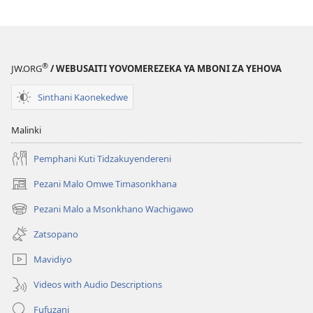
Zinthu
Poipa
Padzikoli
Kwambiri?
Zafika
Poipa
®
JW.ORG
/ WEBUSAITI YOVOMEREZEKA YA MBONI ZA YEHOVA
Kwambiri?
Sinthani Kaonekedwe
Malinki
Pemphani Kuti Tidzakuyendereni
Pezani Malo Omwe Timasonkhana
(imatsegula
tsamba
Pezani Malo a Msonkhano Wachigawo
(imatsegula
lina)
tsamba
Zatsopano
lina)
Mavidiyo
Videos with Audio Descriptions
Fufuzani