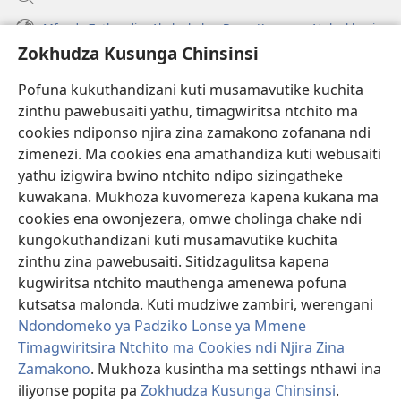
Mfundo Zothandiza Akuluakulu a Boma Komanso Atolankhani
Zokhudza Kusunga Chinsinsi
Zokuthandizani
Pofuna kukuthandizani kuti musamavutike kuchita
Zopereka
zinthu pawebusaiti yathu, timagwiritsa ntchito ma
(imatsegula
tsamba
cookies ndiponso njira zina zamakono zofanana ndi
lina)
zimenezi. Ma cookies ena amathandiza kuti webusaiti
Watchtower LAIBULALE YA PA INTANET™
(imatsegula
yathu izigwira bwino ntchito ndipo sizingatheke
tsamba
®
JW Hub
kuwakana. Mukhoza kuvomereza kapena kukana ma
lina)
(imatsegula
cookies ena owonjezera, omwe cholinga chake ndi
tsamba
®
JW Laibulale
lina)
kungokuthandizani kuti musamavutike kuchita
zinthu zina pawebusaiti. Sitidzagulitsa kapena
Watchtower Library
kugwiritsa ntchito mauthenga amenewa pofuna
kutsatsa malonda. Kuti mudziwe zambiri, werengani
Ndondomeko ya Padziko Lonse ya Mmene
Timagwiritsira Ntchito ma Cookies ndi Njira Zina
Zamakono
. Mukhoza kusintha ma settings nthawi ina
Copyright
© 2026 Watch Tower Bible and Tract Society of Pennsylvania.
ZOYENERA KUTSATIRA
|
NKHANI YOSUNGA CHINSINSI
|
ZOKHUDZA
iliyonse popita pa
Zokhudza Kusunga Chinsinsi
.