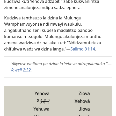
kudziwa kuti Yehova adzapitirizabe kukwaniritsa
zimene analonjeza ndipo sadzalephera.
Kudziwa tanthauzo la dzina la Mulungu
Wamphamvuyonse ndi mwayi waukulu.
Zingakuthandizeni kupeza madalitso panopo
komanso mtsogolo. Mulungu akulonjeza munthu
amene wadziwa dzina lake kuti: “Ndidzamuteteza
chifukwa wadziwa dzina langa.”​—
Salimo 91:14
.
“Aliyense woitana pa dzina la Yehova adzapulumuka.”​
—
Yoweli 2:32
.