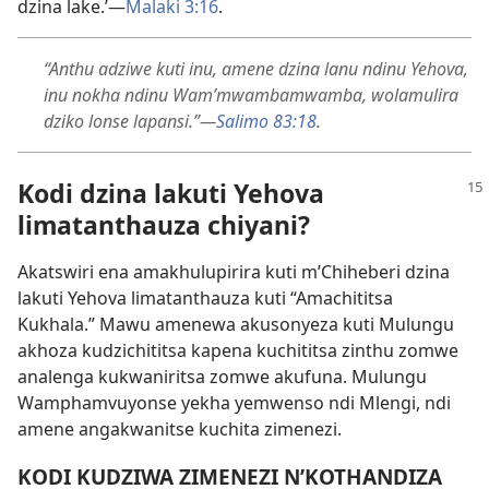
dzina lake.’​—
Malaki 3:16
.
“Anthu adziwe kuti inu, amene dzina lanu ndinu Yehova,
inu nokha ndinu Wam’mwambamwamba, wolamulira
dziko lonse lapansi.”​—
Salimo 83:18
.
Kodi dzina lakuti Yehova
limatanthauza chiyani?
Akatswiri ena amakhulupirira kuti m’Chiheberi dzina
lakuti Yehova limatanthauza kuti “Amachititsa
Kukhala.” Mawu amenewa akusonyeza kuti Mulungu
akhoza kudzichititsa kapena kuchititsa zinthu zomwe
analenga kukwaniritsa zomwe akufuna. Mulungu
Wamphamvuyonse yekha yemwenso ndi Mlengi, ndi
amene angakwanitse kuchita zimenezi.
KODI KUDZIWA ZIMENEZI N’KOTHANDIZA