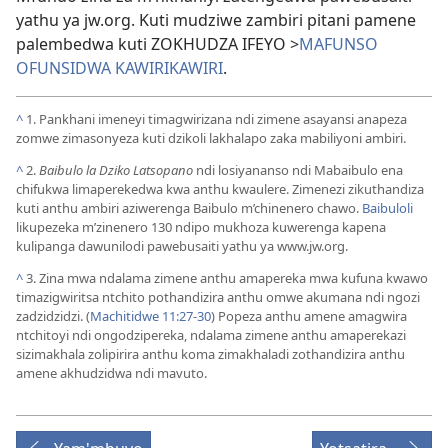
yathu ya jw.org. Kuti mudziwe zambiri pitani pamene
palembedwa kuti ZOKHUDZA IFEYO >
MAFUNSO
OFUNSIDWA KAWIRIKAWIRI
.
^
1. Pankhani imeneyi timagwirizana ndi zimene asayansi anapeza
zomwe zimasonyeza kuti dzikoli lakhalapo zaka mabiliyoni ambiri.
^
2.
Baibulo la Dziko Latsopano
ndi losiyananso ndi Mabaibulo ena
chifukwa limaperekedwa kwa anthu kwaulere. Zimenezi zikuthandiza
kuti anthu ambiri aziwerenga Baibulo m’chinenero chawo.
Baibuloli
likupezeka m’zinenero 130 ndipo mukhoza kuwerenga kapena
kulipanga dawunilodi pawebusaiti yathu ya www.jw.org.
^
3. Zina mwa ndalama zimene anthu amapereka mwa kufuna kwawo
timazigwiritsa ntchito pothandizira anthu omwe akumana ndi ngozi
zadzidzidzi. (
Machitidwe 11:27-30
) Popeza anthu amene amagwira
ntchitoyi ndi ongodzipereka, ndalama zimene anthu amaperekazi
sizimakhala zolipirira anthu koma zimakhaladi zothandizira anthu
amene akhudzidwa ndi mavuto.