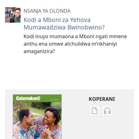
NSANJA YA OLONDA
Kodi a Mboni za Yehova
Mumawadziwa Bwinobwino?
Kodi inuyo mumaona a Mboni ngati mmene
anthu ena omwe atchulidwa m’nkhaniyi
amaganizira?
KOPERANI
Pangani
Koperani
Dounilodi
zinthu
Mabuku
zomvetsera
Ndi
GALAMUKANI