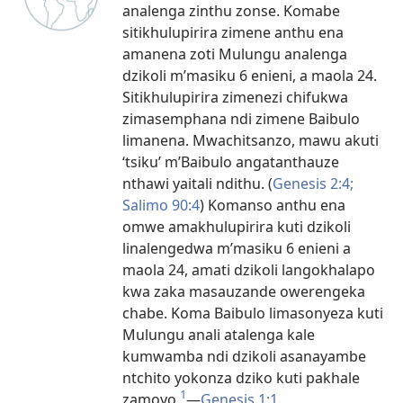
analenga zinthu zonse. Komabe
sitikhulupirira zimene anthu ena
amanena zoti Mulungu analenga
dzikoli m’masiku 6 enieni, a maola 24.
Sitikhulupirira zimenezi chifukwa
zimasemphana ndi zimene Baibulo
limanena. Mwachitsanzo, mawu akuti
‘tsiku’ m’Baibulo angatanthauze
nthawi yaitali ndithu. (
Genesis 2:4;
Salimo 90:4
) Komanso anthu ena
omwe amakhulupirira kuti dzikoli
linalengedwa m’masiku 6 enieni a
maola 24, amati dzikoli langokhalapo
kwa zaka masauzande owerengeka
chabe. Koma Baibulo limasonyeza kuti
Mulungu anali atalenga kale
kumwamba ndi dzikoli asanayambe
ntchito yokonza dziko kuti pakhale
1
zamoyo.
—
Genesis 1:1
.