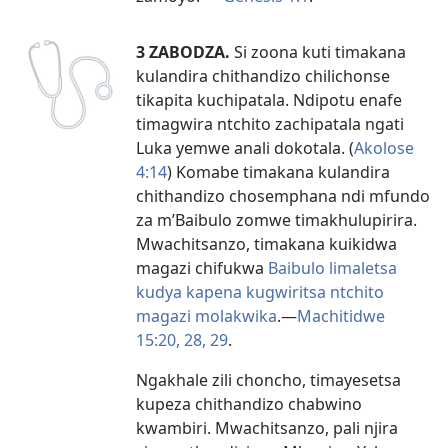
3 ZABODZA.
Si zoona kuti timakana
kulandira chithandizo chilichonse
tikapita kuchipatala. Ndipotu enafe
timagwira ntchito zachipatala ngati
Luka yemwe anali dokotala. (
Akolose
4:14
) Komabe timakana kulandira
chithandizo chosemphana ndi mfundo
za m’Baibulo zomwe timakhulupirira.
Mwachitsanzo, timakana kuikidwa
magazi chifukwa
Baibulo limaletsa
kudya kapena kugwiritsa ntchito
magazi molakwika
.—
Machitidwe
15:20,
28, 29
.
Ngakhale zili choncho, timayesetsa
kupeza chithandizo chabwino
kwambiri. Mwachitsanzo, pali njira