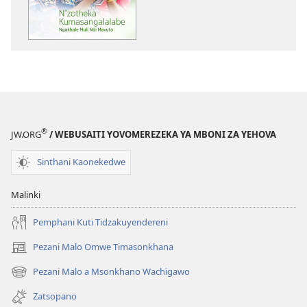
Zinthu
N’zotheka
Zina
Kumasangala
GALAMUKANI!
Ngakhale
N’zotheka
Muli
Kumasangalalabe
Ndi
Ngakhale
Mavuto
Muli
Ndi
®
JW.ORG
/ WEBUSAITI YOVOMEREZEKA YA MBONI ZA YEHOVA
Mavuto
Sinthani Kaonekedwe
Malinki
Pemphani Kuti Tidzakuyendereni
Pezani Malo Omwe Timasonkhana
(imatsegula
tsamba
Pezani Malo a Msonkhano Wachigawo
(imatsegula
lina)
tsamba
Zatsopano
lina)