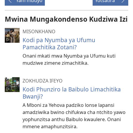
Yam'mbuyo
Yotsatira
Mwina Mungakondenso Kudziwa Izi
MISONKHANO
Kodi pa Nyumba ya Ufumu
Pamachitika Zotani?
Onani mkati mwa Nyumba ya Ufumu kuti
mudziwe zimene zimachitika.
ZOKHUDZA IFEYO
Kodi Phunziro la Baibulo Limachitika
Bwanji?
A Mboni za Yehova padziko lonse lapansi
amadziwika bwino chifukwa cha ntchito yawo
yophunzitsa anthu Baibulo kwaulere. Onani
mmene amaphunzitsira.