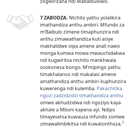
zogwirizana ndi Mabaibulowo.
7 ZABODZA.
Ntchito yathu yolalikira
imathandiza anthu ambiri. Mfundo za
m’Baibulo zimene timaphunzira ndi
anthu zimawathandiza kuti asiye
makhalidwe oipa amene anali nawo
monga kumwa mowa mwauchidakwa
ndi kugwiritsa ntchito mankhwala
osokoneza bongo. M’mipingo yathu
timakhalanso ndi makalasi amene
amathandiza anthu ambiri kuphunzira
kuwerenga ndi kulemba.
Pakachitika
ngozi zadzidzidzi timathandiza anthu
omwe akhudzidwa ndi ngoziyo kaya
akhale a Mboni kapena ayi. Ndipo
timayesetsa kuwauza mfundo zomwe
3
zimawalimbikitsa ndi kuwatonthoza.