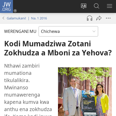
JW.ORG
Lowani
(imatsegula
Sinthani
Fufuzani
ON
tsamba
chinenero
pa
ME
Galamukani! | Na. 1 2016
lina)
cha
JW.ORG
webusaitiyi
WERENGANI MU
Kodi Mumadziwa Zotani
Zokhudza a Mboni za Yehova?
Nthawi zambiri
mumationa
tikulalikira.
Mwinanso
mumawerenga
kapena kumva kwa
anthu ena zokhudza