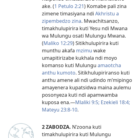
ake. (
1 Petulo 2:21
) Komabe pali zina
zimene timasiyana ndi
Akhristu a
zipembedzo zina
. Mwachitsanzo,
timakhulupirira kuti Yesu ndi Mwana
wa Mulungu osati Mulungu Mwana.
(
Maliko 12:29
) Sitikhulupirira kuti
munthu akafa
mzimu
wake
umapitirizabe kukhala ndi moyo
komanso kuti Mulungu
amaotcha
anthu kumoto
. Sitikhulupiriranso kuti
anthu amene ali ndi udindo m’mipingo
amayenera kupatsidwa maina aulemu
posonyeza kuti ndi apamwamba
kuposa ena.—
Mlaliki 9:5;
Ezekieli 18:4;
Mateyu 23:8-10
.
2 ZABODZA.
N’zoona kuti
timakhulupirira kuti Mulungu