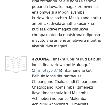
zina zothandizira a Mboni za Yehova
popanda kuwaika magazi zomwenso
ena omwe si a Mboni ayamba
kuzigwiritsa ntchito. Masiku ano anthu
ambiri akadwala amatha kusankha
kuti asaikidwe magazi chifukwa
choopa matenda opatsirana ndiponso
mavuto ena amene amabwera munthu
akathiridwa magazi.
4 ZOONA.
Timakhulupirira kuti Baibulo
lonse ‘linauziridwa ndi Mulungu.’
(
2 Timoteyo 3:16
) Tikamanena kuti
Baibulo lonse tikutanthauza
Chipangano Chakale ndi Chipangano
Chatsopano. Koma mbali zimenezi
ifeyo timazitchula kuti Malemba
Achiheberi ndiponso Malemba
Achigiriki Achikhristu. Timachita