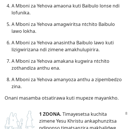
A Mboni za Yehova amaona kuti Baibulo lonse ndi
lofunika.
A Mboni za Yehova amagwiritsa ntchito Baibulo
lawo lokha.
A Mboni za Yehova anasintha Baibulo lawo kuti
lizigwirizana ndi zimene amakhulupirira.
A Mboni za Yehova amakana kugwira ntchito
zothandiza anthu ena.
A Mboni za Yehova amanyoza anthu a zipembedzo
zina.
Onani masamba otsatirawa kuti mupeze mayankho.
1 ZOONA.
Timayesetsa kuchita
zimene Yesu Khristu ankaphunzitsa
ndiponso timatsanzira makhalidwe