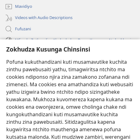
Mavidiyo
Videos with Audio Descriptions
Fufuzani
Mfundo Zothandiza Akuluakulu a Boma Komanso Atolankhani
Zokhudza Kusunga Chinsinsi
Zokuthandizani
Pofuna kukuthandizani kuti musamavutike kuchita
Zopereka
zinthu pawebusaiti yathu, timagwiritsa ntchito ma
(imatsegula
tsamba
cookies ndiponso njira zina zamakono zofanana ndi
lina)
zimenezi. Ma cookies ena amathandiza kuti webusaiti
Watchtower LAIBULALE YA PA INTANET™
(imatsegula
yathu izigwira bwino ntchito ndipo sizingatheke
tsamba
®
JW Hub
kuwakana. Mukhoza kuvomereza kapena kukana ma
lina)
(imatsegula
cookies ena owonjezera, omwe cholinga chake ndi
tsamba
®
JW Laibulale
lina)
kungokuthandizani kuti musamavutike kuchita
zinthu zina pawebusaiti. Sitidzagulitsa kapena
Watchtower Library
kugwiritsa ntchito mauthenga amenewa pofuna
kutsatsa malonda. Kuti mudziwe zambiri, werengani