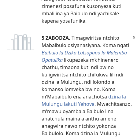
zimenezi posafuna kusonyeza kuti
mbali ina ya Baibulo ndi yachikale
kapena yosafunika.
5 ZABODZA.
Timagwiritsa ntchito
Mabaibulo osiyanasiyana. Koma ngati
Baibulo la Dziko Latsopano la Malemba
Opatulika
likupezeka m’chinenero
chathu, timaona kuti ndi bwino
kuligwiritsa ntchito chifukwa lili ndi
dzina la Mulungu, ndi lolondola
komanso lomveka bwino. Koma
m’Mabaibulo ena anachotsa
dzina la
Mulungu lakuti Yehova
. Mwachitsanzo,
m’mawu oyamba a Baibulo lina
anatchula maina a anthu amene
anagwira nawo ntchito yokonza
Baibulolo. Koma dzina la Mulungu