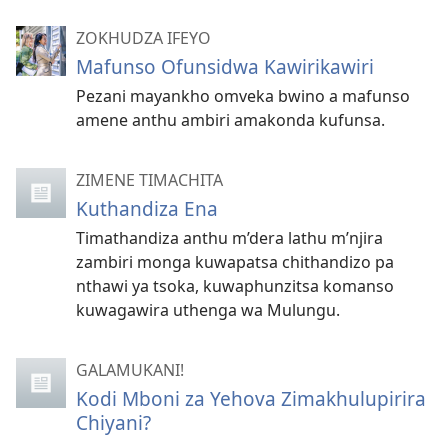
ZOKHUDZA IFEYO
Mafunso Ofunsidwa Kawirikawiri
Pezani mayankho omveka bwino a mafunso
amene anthu ambiri amakonda kufunsa.
ZIMENE TIMACHITA
Kuthandiza Ena
Timathandiza anthu m’dera lathu m’njira
zambiri monga kuwapatsa chithandizo pa
nthawi ya tsoka, kuwaphunzitsa komanso
kuwagawira uthenga wa Mulungu.
GALAMUKANI!
Kodi Mboni za Yehova Zimakhulupirira
Chiyani?