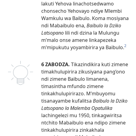
lakuti Yehova linachotsedwamo
chonsecho Yehovayo ndiye Mlembi
Wamkulu wa Baibulo. Koma mosiyana
ndi Mabaibulo ena,
Baibulo la Dziko
Latsopano
lili ndi dzina la Mulungu
m’malo onse amene linkapezeka
2
m’mipukutu yoyambirira ya Baibulo.
6 ZABODZA.
Tikazindikira kuti zimene
timakhulupirira zikusiyana pang’ono
ndi zimene Baibulo limanena,
timasintha mfundo zimene
tinkakhulupirirazo. M’mbuyomu
tisanayambe kufalitsa
Baibulo la Dziko
Latsopano la Malemba Opatulika
lachingelezi mu 1950, tinkagwiritsa
ntchito Mabaibulo ena ndipo zimene
tinkakhulupirira zinkakhala