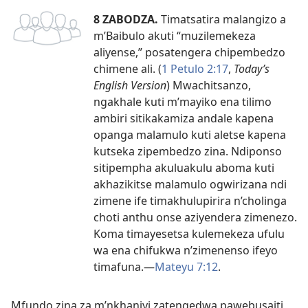
8 ZABODZA.
Timatsatira malangizo a
m’Baibulo akuti “muzilemekeza
aliyense,” posatengera chipembedzo
chimene ali. (
1 Petulo 2:17
,
Today’s
English Version
) Mwachitsanzo,
ngakhale kuti m’mayiko ena tilimo
ambiri sitikakamiza andale kapena
opanga malamulo kuti aletse kapena
kutseka zipembedzo zina. Ndiponso
sitipempha akuluakulu aboma kuti
akhazikitse malamulo ogwirizana ndi
zimene ife timakhulupirira n’cholinga
choti anthu onse aziyendera zimenezo.
Koma timayesetsa kulemekeza ufulu
wa ena chifukwa n’zimenenso ifeyo
timafuna.—
Mateyu 7:12
.
Mfundo zina za m’nkhaniyi zatengedwa pawebusaiti