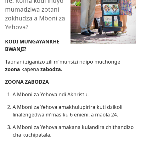
ife. Koma kodi inuyo
mumadziwa zotani
zokhudza a Mboni za
Yehova?
KODI MUNGAYANKHE
BWANJI?
Taonani ziganizo zili m’munsizi ndipo muchonge
zoona
kapena
zabodza.
ZOONA ZABODZA
A Mboni za Yehova ndi Akhristu.
A Mboni za Yehova amakhulupirira kuti dzikoli
linalengedwa m’masiku 6 enieni, a maola 24.
A Mboni za Yehova amakana kulandira chithandizo
cha kuchipatala.