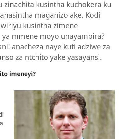
hu zinachita kusintha kuchokera ku
 anasintha maganizo ake. Kodi
tswiriyu kusintha zimene
ni ya mmene moyo unayambira?
i! anacheza naye kuti adziwe za
nso za ntchito yake yasayansi.
ito imeneyi?
di
na