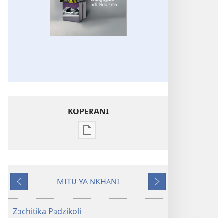
KOPERANI
Pangani
Dounilodi
Mabuku
Ndi
MITU YA NKHANI
Zinthu
Yam'mbuyo
Yotsatira
Zina
GALAMUKANI!
Zochitika Padzikoli
Zinthu