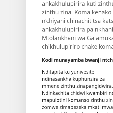
ankakhulupirira kuti zint
zinthu zina. Koma kenako
n’chiyani chinachititsa ka
ankakhulupirira pa nkha
Mtolankhani wa Galamukan
chikhulupiriro chake koma
Kodi munayamba bwanji ntch
Nditapita ku yunivesite
ndinasankha kuphunzira za
mmene zinthu zinapangidwira.
Ndinkachita chidwi kwambiri n
mapulotini komanso zinthu zi
zomwe zimapezeka mkati mwa