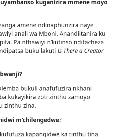
i kuyambanso kuganizira mmene moyo
zanga amene ndinaphunzira naye
wiyi anali wa Mboni. Anandiitanira ku
ta. Pa nthawiyi n’kutinso nditacheza
dipatsa buku lakuti
Is There a Creator
 bwanji?
lemba bukuli anafufuzira nkhani
a kukayikira zoti zinthu zamoyo
 zinthu zina.
chidwi m’chilengedwe
?
 kufufuza kapangidwe ka tinthu tina