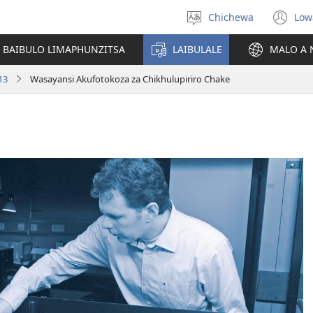
Chichewa
Low
Sankhani
(i
chinenero
ts
 BAIBULO LIMAPHUNZITSA
LAIBULALE
MALO A 
lin
13
Wasayansi Akufotokoza za Chikhulupiriro Chake