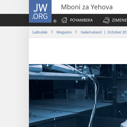
JW.ORG
Mboni za Yehova
POYAMBIRA
ZIMENE
Laibulale
Magazini
Galamukani! | October 20