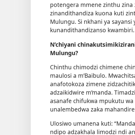
potengera mmene zinthu zina 
zinandithandiza kuona kuti zi
Mulungu. Si nkhani ya sayansi
kunandithandizanso kwambiri.
N’chiyani chinakutsimikiziran
Mulungu?
Chinthu chimodzi chimene chin
maulosi a m’Baibulo. Mwachitsa
anafotokoza zimene zidzachit
adzaikidwire m’manda. Timadz
asanafe chifukwa mpukutu wa
unalembedwa zaka mahandired
Ulosiwo umanena kuti: “Manda 
ndipo adzakhala limodzi ndi an