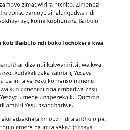
zamoyo zimagwirira ntchito. Zimenezi
nthu zonse zamoyo zinalengedwa ndi
 yokhayi ayi, koma kuphunzira Baibulo
i kuti Baibulo ndi buku lochokera kwa
andithandiza ndi kukwaniritsidwa kwa
nzo, kudakali zaka zambiri, Yesaya
ike pa imfa ya Yesu komanso mmene
iwa kuti zimenezi zinalembedwa Yesu
 Yesaya umene unapezeka ku Qumran,
i ambiri Yesu asanabadwe.
ake adzakhala limodzi ndi a anthu oipa,
thu olemera pa imfa yake.” (
Yesaya