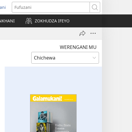
ani
matsegula
Fufuzani
amba
NKHANI
ZOKHUDZA IFEYO
a)
WERENGANI MU