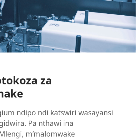
tokoza za
Chake
gium ndipo ndi katswiri wasayansi
idwira. Pa nthawi ina
li Mlengi, m’malomwake