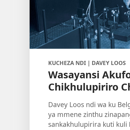
KUCHEZA NDI | DAVEY LOOS
Wasayansi Akufo
Chikhulupiriro 
Davey Loos ndi wa ku Bel
ya mmene zinthu zinapang
sankakhulupirira kuti ku