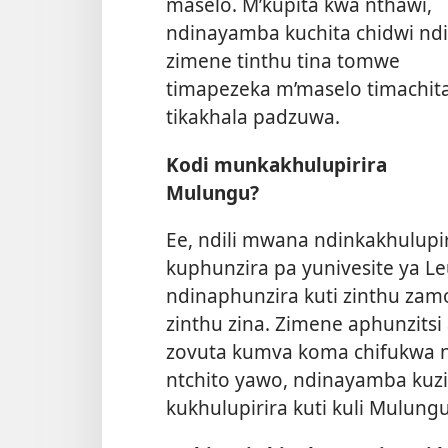
maselo. M’kupita kwa nthawi,
ndinayamba kuchita chidwi ndi
zimene tinthu tina tomwe
timapezeka m’maselo timachit
tikakhala padzuwa.
Kodi munkakhulupirira
Mulungu?
Ee, ndili mwana ndinkakhulupi
kuphunzira pa yunivesite ya Le
ndinaphunzira kuti zinthu zam
zinthu zina. Zimene aphunzitsi 
zovuta kumva koma chifukwa n
ntchito yawo, ndinayamba kuzi
kukhulupirira kuti kuli Mulungu