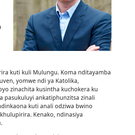
a
rira kuti kuli Mulungu. Koma nditayamba
uven, yomwe ndi ya Katolika,
oyo zinachita kusintha kuchokera ku
a pasukuluyi ankatiphunzitsa zinali
dinkaona kuti anali odziwa bwino
khulupirira. Kenako, ndinasiya
.