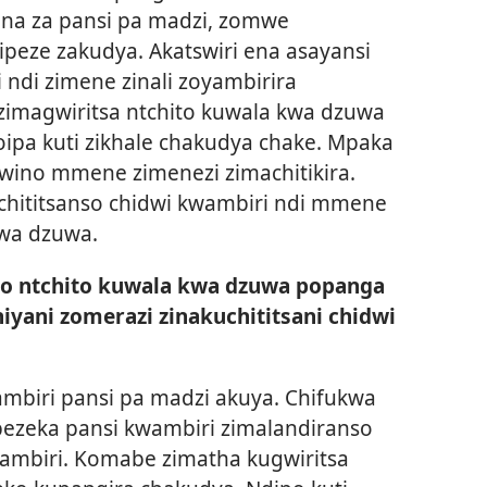
ina za pansi pa madzi, zomwe
zipeze
zakudya. Akatswiri ena asayansi
ndi zimene zinali zoyambirira
 zimagwiritsa ntchito kuwala kwa dzuwa
ipa kuti zikhale chakudya chake. Mpaka
wino mmene zimenezi zimachitikira.
hititsanso chidwi kwambiri ndi mmene
wa dzuwa.
o ntchito kuwala kwa dzuwa popanga
iyani zomerazi zinakuchititsani chidwi
mbiri pansi pa madzi akuya. Chifukwa
pezeka pansi kwambiri zimalandiranso
mbiri. Komabe zimatha kugwiritsa