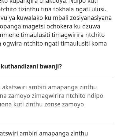
ko kupangira chakudya. Ndipo kuti
chito tizinthu tina tokhala ngati ulusi.
vu ya kuwalako ku mbali zosiyanasiyana
i opanga magetsi ochokera ku dzuwa
mmene timaulusiti timagwirira ntchito
ogwira ntchito ngati timaulusiti koma
kuthandizani bwanji?
 akatswiri ambiri amapanga zinthu
na zamoyo zimagwirira ntchito ndipo
uona kuti zinthu zonse zamoyo
atswiri ambiri amapanga zinthu