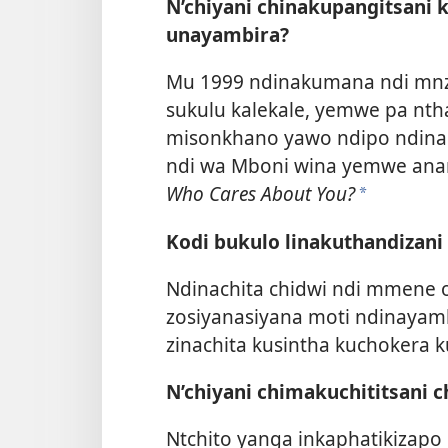
N’chiyani chinakupangitsan
unayambira?
Mu 1999 ndinakumana ndi mn
sukulu kalekale, yemwe pa ntha
misonkhano yawo ndipo ndinapi
ndi wa Mboni wina yemwe anan
Who Cares About You?
*
Kodi bukulo linakuthandizani
Ndinachita chidwi ndi mmene o
zosiyanasiyana moti ndinayamb
zinachita kusintha kuchokera ku
N’chiyani chimakuchititsani 
Ntchito yanga inkaphatikizapo