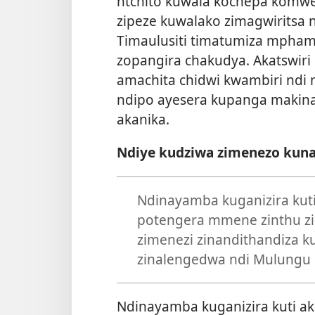
ntchito kuwala kochepa komwe
zipeze kuwalako zimagwiritsa nt
Timaulusiti timatumiza mpham
zopangira chakudya. Akatswir
amachita chidwi kwambiri ndi 
ndipo ayesera kupanga makina 
akanika.
Ndiye kudziwa zimenezo kuna
Ndinayamba kuganizira kuti
potengera mmene zinthu zi
zimenezi zinandithandiza k
zinalengedwa ndi Mulungu
Ndinayamba kuganizira kuti ak