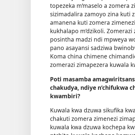
topezeka m’maselo a zomera z
sizimadalira zamoyo zina kuti 
amanena kuti zomera zimenezi 
kukhalapo m’dzikoli. Zomerazi
posintha madzi ndi mpweya wo
pano asayansi sadziwa bwinob
Koma china chimene chimandic
zomerazi zimapezera kuwala k
Poti masamba amagwiritsans
chakudya, ndiye n’chifukwa ch
kwambiri?
Kuwala kwa dzuwa sikufika kwa
chakuti zomera zimenezi zima
kuwala kwa dzuwa kochepa kwa