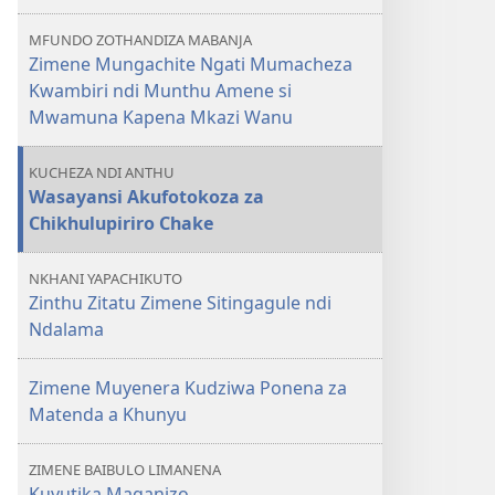
Zitatu
MFUNDO ZOTHANDIZA MABANJA
Zimene
Zimene Mungachite Ngati Mumacheza
Sitingagule
Kwambiri ndi Munthu Amene si
ndi
Mwamuna Kapena Mkazi Wanu
Ndalama
KUCHEZA NDI ANTHU
Wasayansi Akufotokoza za
Chikhulupiriro Chake
NKHANI YAPACHIKUTO
Zinthu Zitatu Zimene Sitingagule ndi
Ndalama
Zimene Muyenera Kudziwa Ponena za
Matenda a Khunyu
ZIMENE BAIBULO LIMANENA
Kuvutika Maganizo