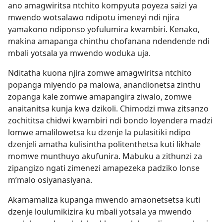
ano amagwiritsa ntchito kompyuta poyeza saizi ya
mwendo wotsalawo ndipotu imeneyi ndi njira
yamakono ndiponso yofulumira kwambiri. Kenako,
makina amapanga chinthu chofanana ndendende ndi
mbali yotsala ya mwendo woduka uja.
Nditatha kuona njira zomwe amagwiritsa ntchito
popanga miyendo pa malowa, anandionetsa zinthu
zopanga kale zomwe amapangira ziwalo, zomwe
anaitanitsa kunja kwa dzikoli. Chimodzi mwa zitsanzo
zochititsa chidwi kwambiri ndi bondo loyendera madzi
lomwe amalilowetsa ku dzenje la pulasitiki ndipo
dzenjeli amatha kulisintha politenthetsa kuti likhale
momwe munthuyo akufunira. Mabuku a zithunzi za
zipangizo ngati zimenezi amapezeka padziko lonse
m’malo osiyanasiyana.
Akamamaliza kupanga mwendo amaonetsetsa kuti
dzenje loulumikizira ku mbali yotsala ya mwendo