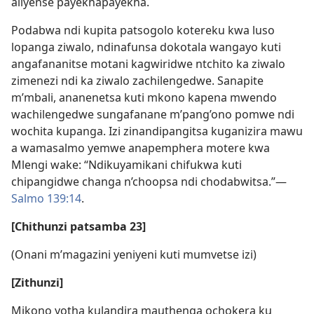
aliyense payekhapayekha.
Podabwa ndi kupita patsogolo kotereku kwa luso
lopanga ziwalo, ndinafunsa dokotala wangayo kuti
angafananitse motani kagwiridwe ntchito ka ziwalo
zimenezi ndi ka ziwalo zachilengedwe. Sanapite
m’mbali, ananenetsa kuti mkono kapena mwendo
wachilengedwe sungafanane m’pang’ono pomwe ndi
wochita kupanga. Izi zinandipangitsa kuganizira mawu
a wamasalmo yemwe anapemphera motere kwa
Mlengi wake: “Ndikuyamikani chifukwa kuti
chipangidwe changa n’choopsa ndi chodabwitsa.”—
Salmo 139:14
.
[Chithunzi patsamba 23]
(Onani m’magazini yeniyeni kuti mumvetse izi)
[Zithunzi]
Mikono yotha kulandira mauthenga ochokera ku