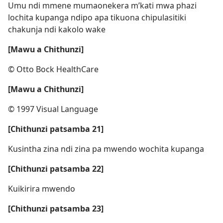
Umu ndi mmene mumaonekera m’kati mwa phazi
lochita kupanga ndipo apa tikuona chipulasitiki
chakunja ndi kakolo wake
[Mawu a Chithunzi]
© Otto Bock HealthCare
[Mawu a Chithunzi]
© 1997 Visual Language
[Chithunzi patsamba 21]
Kusintha zina ndi zina pa mwendo wochita kupanga
[Chithunzi patsamba 22]
Kuikirira mwendo
[Chithunzi patsamba 23]