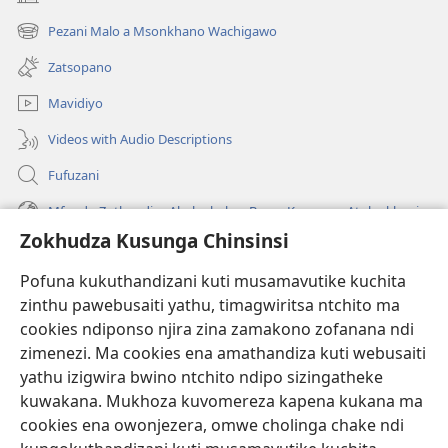
(imatsegula
tsamba
Pezani Malo a Msonkhano Wachigawo
(imatsegula
lina)
tsamba
Zatsopano
lina)
Mavidiyo
Videos with Audio Descriptions
Fufuzani
Mfundo Zothandiza Akuluakulu a Boma Komanso Atolankhani
Zokhudza Kusunga Chinsinsi
Zokuthandizani
Pofuna kukuthandizani kuti musamavutike kuchita
Zopereka
zinthu pawebusaiti yathu, timagwiritsa ntchito ma
(imatsegula
tsamba
cookies ndiponso njira zina zamakono zofanana ndi
lina)
zimenezi. Ma cookies ena amathandiza kuti webusaiti
Watchtower LAIBULALE YA PA INTANET™
(imatsegula
yathu izigwira bwino ntchito ndipo sizingatheke
tsamba
®
JW Hub
kuwakana. Mukhoza kuvomereza kapena kukana ma
lina)
(imatsegula
cookies ena owonjezera, omwe cholinga chake ndi
tsamba
®
JW Laibulale
lina)