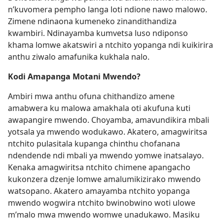
n’kuvomera pempho langa loti ndione nawo malowo.
Zimene ndinaona kumeneko zinandithandiza
kwambiri. Ndinayamba kumvetsa luso ndiponso
khama lomwe akatswiri a ntchito yopanga ndi kuikirira
anthu ziwalo amafunika kukhala nalo.
Kodi Amapanga Motani Mwendo?
Ambiri mwa anthu ofuna chithandizo amene
amabwera ku malowa amakhala oti akufuna kuti
awapangire mwendo. Choyamba, amavundikira mbali
yotsala ya mwendo wodukawo. Akatero, amagwiritsa
ntchito pulasitala kupanga chinthu chofanana
ndendende ndi mbali ya mwendo yomwe inatsalayo.
Kenaka amagwiritsa ntchito chimene apangacho
kukonzera dzenje lomwe amalumikizirako mwendo
watsopano. Akatero amayamba ntchito yopanga
mwendo wogwira ntchito bwinobwino woti ulowe
m’malo mwa mwendo womwe unadukawo. Masiku