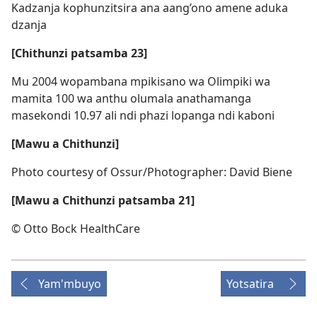
Kadzanja kophunzitsira ana aang’ono amene aduka
dzanja
[Chithunzi patsamba 23]
Mu 2004 wopambana mpikisano wa Olimpiki wa
mamita 100 wa anthu olumala anathamanga
masekondi 10.97 ali ndi phazi lopanga ndi kaboni
[Mawu a Chithunzi]
Photo courtesy of Ossur/Photographer: David Biene
[Mawu a Chithunzi patsamba 21]
© Otto Bock HealthCare
Yam'mbuyo
Yotsatira