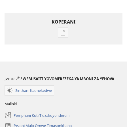
KOPERANI
Pangani
Dounilodi
Mabuku
Ndi
Zinthu
Zina
GALAMUKANI!
®
JW.ORG
/ WEBUSAITI YOVOMEREZEKA YA MBONI ZA YEHOVA
February 2006
Sinthani Kaonekedwe
Malinki
Pemphani Kuti Tidzakuyendereni
Pezani Malo Omwe Timasonkhana