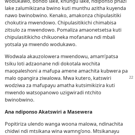
wodukawo, bondo lake, khungu lake, ndiponso phazi
lake zalumikizana bwino kuti munthu azitha kuyenda
nawo bwinobwino. Kenako, amakonza chipulasitiki
chokutira mwendowo. Chipulasitikichi chimabisa
zitsulo za mwendowo. Pomaliza amaonetsetsa kuti
chipulasitikicho chikuoneka mofanana ndi mbali
yotsala ya mwendo wodukawo.
Wodwala akauzolowera mwendowu, amam’patsa
tsiku loti adzaonane ndi dokotala wochita
maopaleshoni a mafupa amene amachita kubwera pa
malo opangira ziwalowa. Mwa kutero, katswiri
wodziwa za mafupayu amatha kutsimikizira kuti
mwendo watsopanowo uzigwiradi ntchito
bwinobwino.
Ana ndiponso Akatswiri a Masewera
Popitiriza ulendo wanga woona malowa, ndinachita
chidwi ndi mtsikana wina wamng’ono. Mtsikanayu