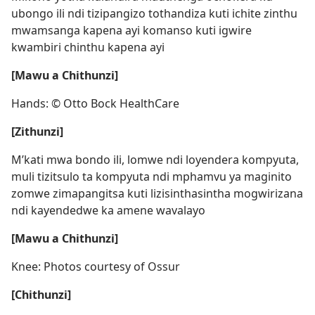
ubongo ili ndi tizipangizo tothandiza kuti ichite zinthu
mwamsanga kapena ayi komanso kuti igwire
kwambiri chinthu kapena ayi
[Mawu a Chithunzi]
Hands: © Otto Bock HealthCare
[Zithunzi]
M’kati mwa bondo ili, lomwe ndi loyendera kompyuta,
muli tizitsulo ta kompyuta ndi mphamvu ya maginito
zomwe zimapangitsa kuti lizisinthasintha mogwirizana
ndi kayendedwe ka amene wavalayo
[Mawu a Chithunzi]
Knee: Photos courtesy of Ossur
[Chithunzi]