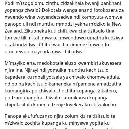
Kodi m’tsogolomu zinthu zidzakhala bwanji pankhani
yopanga ziwalo? Dokotala wanga anandifotokozera za
mwendo wina woyendetsedwa ndi kompyuta womwe
panopo uli ndi munthu mmodzi yekha m’dziko la New
Zealand. Zikuoneka kuti chifukwa cha tizitsulo tina
tomwe tili m’kati mwake, mwendowu umatha kudziwa
ukakhudzidwa. Chifukwa cha zimenezi mwendo
umenewu umayenda mwachibadwa.
M’mayiko ena, madokotala aluso kwambiri akuyesera
njira ina. Njirayi ndi yomuika munthu kachitsulo
kapadera ku mbali yotsala ya chiwalo chomwe adula,
ndipo pa kachitsulo kameneka m’pamene amadzatha
kumangirirapo chiwalo chochita kupanga. Zikatero,
podzamupangira chiwalo safunikanso kupanga
chipulasitala kapena dzenje lovekerako chiwalocho.
Panopa akufufuzanso njira zolumikizira tizitsulo ta
m’ziwalo zochita kupanga ku minyewa yopita ku