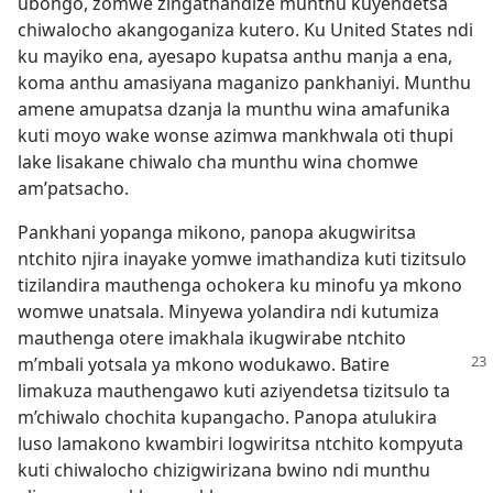
ubongo, zomwe zingathandize munthu kuyendetsa
chiwalocho akangoganiza kutero. Ku United States ndi
ku mayiko ena, ayesapo kupatsa anthu manja a ena,
koma anthu amasiyana maganizo pankhaniyi. Munthu
amene amupatsa dzanja la munthu wina amafunika
kuti moyo wake wonse azimwa mankhwala oti thupi
lake lisakane chiwalo cha munthu wina chomwe
am’patsacho.
Pankhani yopanga mikono, panopa akugwiritsa
ntchito njira inayake yomwe imathandiza kuti tizitsulo
tizilandira mauthenga ochokera ku minofu ya mkono
womwe unatsala. Minyewa yolandira ndi kutumiza
mauthenga otere imakhala ikugwirabe ntchito
m’mbali yotsala ya mkono wodukawo.
Batire
limakuza mauthengawo kuti aziyendetsa tizitsulo ta
m’chiwalo chochita kupangacho. Panopa atulukira
luso lamakono kwambiri logwiritsa ntchito kompyuta
kuti chiwalocho chizigwirizana bwino ndi munthu