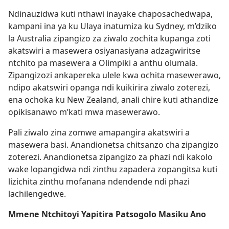
Ndinauzidwa kuti nthawi inayake chaposachedwapa,
kampani ina ya ku Ulaya inatumiza ku Sydney, m’dziko
la Australia zipangizo za ziwalo zochita kupanga zoti
akatswiri a masewera osiyanasiyana adzagwiritse
ntchito pa masewera a Olimpiki a anthu olumala.
Zipangizozi ankapereka ulele kwa ochita masewerawo,
ndipo akatswiri opanga ndi kuikirira ziwalo zoterezi,
ena ochoka ku New Zealand, anali chire kuti athandize
opikisanawo m’kati mwa masewerawo.
Pali ziwalo zina zomwe amapangira akatswiri a
masewera basi. Anandionetsa chitsanzo cha zipangizo
zoterezi. Anandionetsa zipangizo za phazi ndi kakolo
wake lopangidwa ndi zinthu zapadera zopangitsa kuti
lizichita zinthu mofanana ndendende ndi phazi
lachilengedwe.
Mmene Ntchitoyi Yapitira Patsogolo Masiku Ano