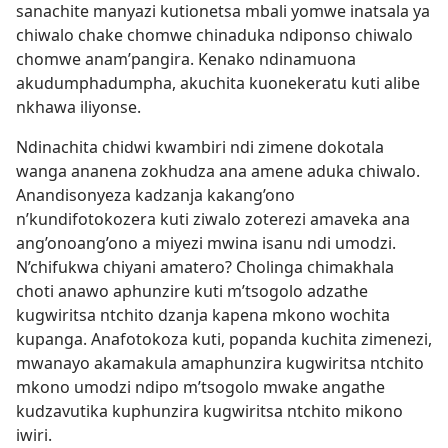
sanachite manyazi kutionetsa mbali yomwe inatsala ya
chiwalo chake chomwe chinaduka ndiponso chiwalo
chomwe anam’pangira. Kenako ndinamuona
akudumphadumpha, akuchita kuonekeratu kuti alibe
nkhawa iliyonse.
Ndinachita chidwi kwambiri ndi zimene dokotala
wanga ananena zokhudza ana amene aduka chiwalo.
Anandisonyeza kadzanja kakang’ono
n’kundifotokozera kuti ziwalo zoterezi amaveka ana
ang’onoang’ono a miyezi mwina isanu ndi umodzi.
N’chifukwa chiyani amatero? Cholinga chimakhala
choti anawo aphunzire kuti m’tsogolo adzathe
kugwiritsa ntchito dzanja kapena mkono wochita
kupanga. Anafotokoza kuti, popanda kuchita zimenezi,
mwanayo akamakula amaphunzira kugwiritsa ntchito
mkono umodzi ndipo m’tsogolo mwake angathe
kudzavutika kuphunzira kugwiritsa ntchito mikono
iwiri.