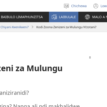
Chichewa
Low
Sankhani
(i
chinenero
ts
 BAIBULO LIMAPHUNZITSA
LAIBULALE
MALO A 
lin
 Chiyani
Kwenikweni?
Kodi Zoona Zenizeni za Mulungu N’zotani?
zeni za Mulungu
niziranidi?
zina? Nanga ali ndi makhalidwe