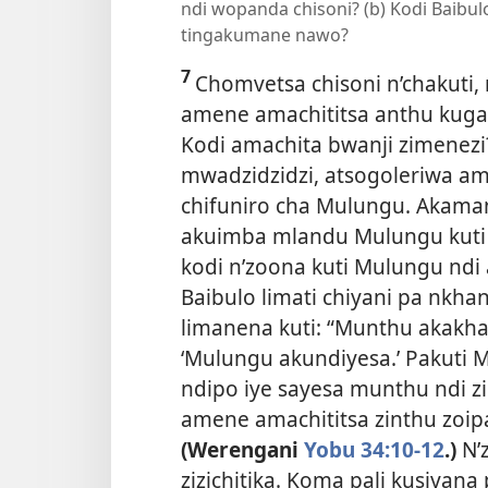
ndi wopanda chisoni? (b) Kodi Baibul
tingakumane nawo?
7
Chomvetsa chisoni n’chakuti,
amene amachititsa anthu kuga
Kodi amachita bwanji zimenez
mwadzidzidzi, atsogoleriwa am
chifuniro cha Mulungu. Aka
akuimba mlandu Mulungu kuti 
kodi n’zoona kuti Mulungu ndi
Baibulo limati chiyani pa nkha
limanena kuti: “Munthu akakh
‘Mulungu akundiyesa.’ Pakuti 
ndipo iye sayesa munthu ndi z
amene amachititsa zinthu zoi
(Werengani
Yobu 34:10-12
.)
N’
zizichitika. Koma pali kusiyana