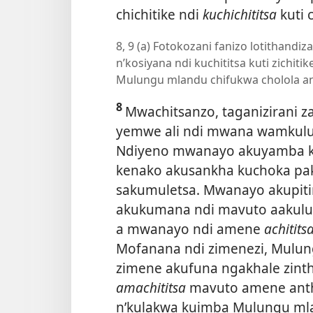
chichitike ndi
kuchichititsa
kuti 
8, 9 (a) Fotokozani fanizo lotithandiz
n’kosiyana ndi kuchititsa kuti zichiti
Mulungu mlandu chifukwa cholola an
8
Mwachitsanzo, taganizirani
yemwe ali ndi mwana wamkul
Ndiyeno mwanayo akuyamba k
kenako akusankha kuchoka p
sakumuletsa. Mwanayo akupiti
akukumana ndi mavuto aakulu
a mwanayo ndi amene
achitits
Mofanana ndi zimenezi, Mulun
zimene akufuna ngakhale zinth
amachititsa
mavuto amene an
n’kulakwa kuimba Mulungu mla