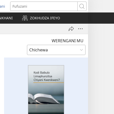
ani
matsegula
Fufuzani
amba
NKHANI
ZOKHUDZA IFEYO
a)
WERENGANI MU