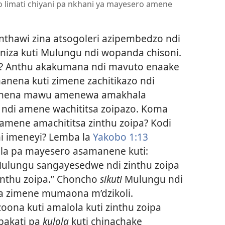
o limati chiyani pa nkhani ya mayesero amene
 nthawi zina atsogoleri azipembedzo ndi
niza kuti Mulungu ndi wopanda chisoni.
i? Anthu akakumana ndi mavuto enaake
anena kuti zimene zachitikazo ndi
manena mawu amenewa amakhala
ndi amene wachititsa zoipazo. Koma
 amene amachititsa zinthu zoipa? Kodi
ni imeneyi? Lemba la
Yakobo 1:13
ala pa mayesero asamanene kuti:
Mulungu sangayesedwe ndi zinthu zoipa
inthu zoipa.” Choncho
sikuti
Mulungu ndi
pa zimene mumaona m’dzikoli.
zoona kuti amalola kuti zinthu zoipa
 pakati pa
kulola
kuti chinachake