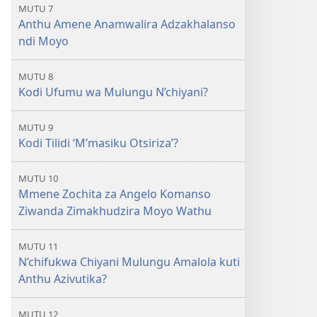
MUTU 7
Anthu Amene Anamwalira Adzakhalanso
ndi Moyo
MUTU 8
Kodi Ufumu wa Mulungu N’chiyani?
MUTU 9
Kodi Tilidi ‘M’masiku Otsiriza’?
MUTU 10
Mmene Zochita za Angelo Komanso
Ziwanda Zimakhudzira Moyo Wathu
MUTU 11
N’chifukwa Chiyani Mulungu Amalola kuti
Anthu Azivutika?
MUTU 12