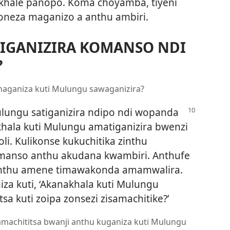
khale panopo. Koma choyamba, tiyeni
oneza maganizo a anthu ambiri.
IGANIZIRA KOMANSO NDI
?
amaganiza kuti Mulungu sawaganizira?
lungu satiganizira ndipo ndi
wopanda
khala kuti Mulungu amatiganizira bwenzi
li. Kulikonse kukuchitika zinthu
manso anthu akudana kwambiri. Anthufe
 anthu amene timawakonda amamwalira.
a kuti, ‘Akanakhala kuti Mulungu
tsa kuti zoipa zonsezi zisamachitike?’
 amachititsa bwanji anthu kuganiza kuti Mulungu