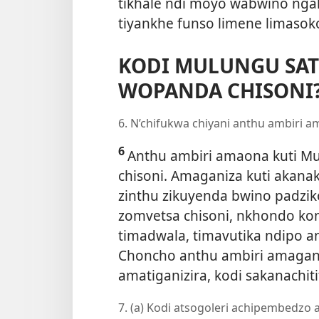
tikhale ndi moyo wabwino nga
tiyankhe funso limene limasok
KODI MULUNGU SAT
WOPANDA CHISONI
6. N’chifukwa chiyani anthu ambiri 
6
Anthu ambiri amaona kuti Mu
chisoni. Amaganiza kuti akana
zinthu zikuyenda bwino padziko
zomvetsa chisoni, nkhondo ko
timadwala, timavutika ndipo
Choncho anthu ambiri amaganiz
amatiganizira, kodi sakanachiti
7. (a) Kodi atsogoleri achipembedzo