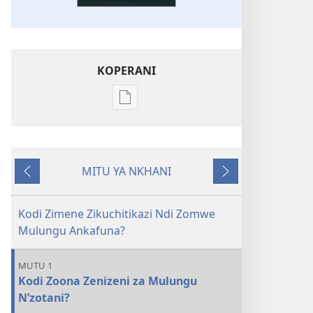
KOPERANI
Pangani
Dounilodi
Mabuku
Ndi
MITU YA NKHANI
Zinthu
Yam'mbuyo
Yotsatira
Zina
Kodi
Kodi Zimene Zikuchitikazi Ndi Zomwe
Baibulo
Mulungu Ankafuna?
Limaphunzitsa
Chiyani
MUTU 1
Kwenikweni?
Kodi Zoona Zenizeni za Mulungu
N’zotani?