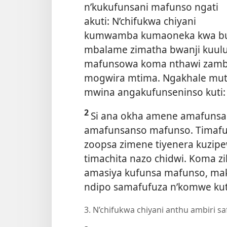
n’kukufunsani mafunso ngati
akuti: N’chifukwa chiyani
kumwamba kumaoneka kwa buluu
mbalame zimatha bwanji kuul
mafunsowa koma nthawi zambi
mogwira mtima. Ngakhale mu
mwina angakufunseninso kuti: 
2
Si ana okha amene amafunsa
amafunsanso mafunso. Timafunsa
zoopsa zimene tiyenera kuzipe
timachita nazo chidwi. Koma z
amasiya kufunsa mafunso, ma
ndipo samafufuza n’komwe ku
3. N’chifukwa chiyani anthu ambiri 