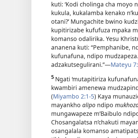
kuti: ‘Kodi cholinga cha moyo n
kukula, kukalamba kenako n’ku
otani?’ Mungachite bwino ku
kupitirizabe kufufuza mpaka
komanso odalirika. Yesu Khris
ananena kuti: “Pemphanibe, ndi
kufunafuna, ndipo mudzapeza
adzakutsegulirani.”—
Mateyu 7
5
Ngati ‘mutapitiriza kufunafu
kwambiri amenewa mudzapindu
(
Miyambo 2:1-5
) Kaya munauzi
mayankho
alipo
ndipo
mukhoz
mungawapeze m’Baibulo ndipo
Chosangalatsa n’chakuti mayan
osangalala komanso amatipats