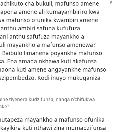
pachikuto cha bukuli, mafunso amene
 kapena amene ali kumayambiriro kwa
a mafunso ofunika kwambiri amene
anthu ambiri safuna kufufuza
yani anthu safufuza mayankho a
muli mayankho a mafunso amenewa?
e Baibulo limanena poyankha mafunso
a. Ena amada nkhawa kuti akafunsa
maona kuti amene angayankhe mafunso
 azipembedzo. Kodi inuyo mukuganiza
mene tiyenera kudzifunsa, nanga n’chifukwa
ake?
tapeza mayankho a mafunso ofunika
kayikira kuti nthawi zina mumadzifunsa