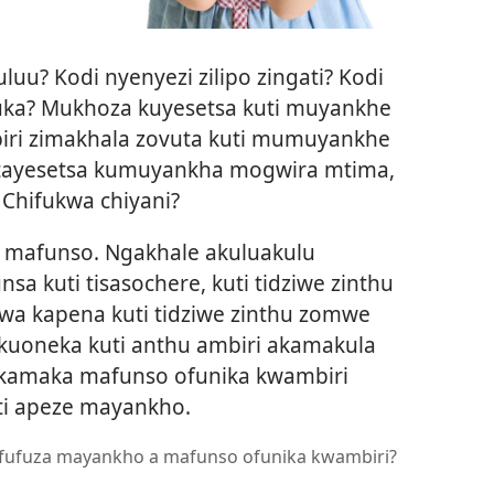
? Kodi nyenyezi zilipo zingati? Kodi
uka? Mukhoza kuyesetsa kuti muyankhe
ri zimakhala zovuta kuti mumuyankhe
tayesetsa kumuyankha mogwira mtima,
Chifukwa chiyani?
 mafunso. Ngakhale akuluakulu
 kuti tisasochere, kuti tidziwe zinthu
wa kapena kuti tidziwe zinthu zomwe
ikuoneka kuti anthu ambiri akamakula
kamaka mafunso ofunika kwambiri
ti apeze mayankho.
safufuza mayankho a mafunso ofunika kwambiri?