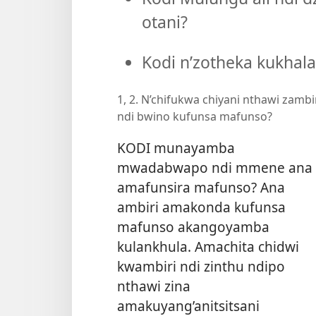
otani?
Kodi n’zotheka kukhal
1, 2. N’chifukwa chiyani nthawi zambi
ndi bwino kufunsa mafunso?
KODI munayamba
mwadabwapo ndi mmene ana
amafunsira mafunso? Ana
ambiri amakonda kufunsa
mafunso akangoyamba
kulankhula. Amachita chidwi
kwambiri ndi zinthu ndipo
nthawi zina
amakuyang’anitsitsani