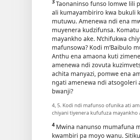
3
Taonaninso funso lomwe lili 
ali kumayambiriro kwa bukuli
mutuwu. Amenewa ndi ena mw
muyenera kudzifunsa. Komatu 
mayankho ake. N’chifukwa chi
mafunsowa? Kodi m’Baibulo 
Anthu ena amaona kuti zimen
amenewa ndi zovuta kuzimvets
achita manyazi, pomwe ena a
ngati amenewa ndi atsogoleri
bwanji?
4, 5. Kodi ndi mafunso ofunika ati a
chiyani tiyenera kufufuza mayankho 
4
Mwina nanunso mumafuna mu
kwambiri pa moyo wanu. Sitiku