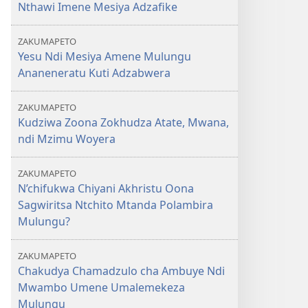
Nthawi Imene Mesiya Adzafike
ZAKUMAPETO
Yesu Ndi Mesiya Amene Mulungu
Ananeneratu Kuti Adzabwera
ZAKUMAPETO
Kudziwa Zoona Zokhudza Atate, Mwana,
ndi Mzimu Woyera
ZAKUMAPETO
N’chifukwa Chiyani Akhristu Oona
Sagwiritsa Ntchito Mtanda Polambira
Mulungu?
ZAKUMAPETO
Chakudya Chamadzulo cha Ambuye Ndi
Mwambo Umene Umalemekeza
Mulungu