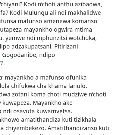
’chiyani? Kodi n’choti anthu azibadwa,
fa? Kodi Mulungu ali ndi makhalidwe
dzifunsa mafunso amenewa komanso
 mutapeza mayankho ogwira mtima
tu, yemwe ndi mphunzitsi wotchuka,
po adzakupatsani. Pitirizani
. Gogodanibe, ndipo
:7
.
na’ mayankho a mafunso ofunika
la chifukwa cha khama lanulo.
dwa zotani koma choti mudziwe n’choti
a
kuwapeza. Mayankho ake
 ndi osavuta kuwamvetsa.
khowo amatithandiza kuti tizikhala
a chiyembekezo. Amatithandizanso kuti