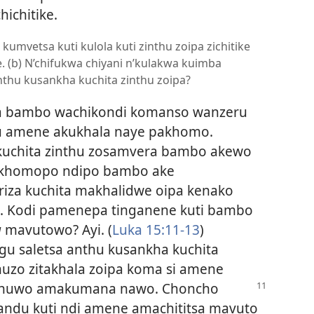
chichitike.
a kumvetsa kuti kulola kuti zinthu zoipa zichitike
ke. (b) N’chifukwa chiyani n’kulakwa kuimba
thu kusankha kuchita zinthu zoipa?
 za bambo wachikondi komanso wanzeru
u amene akukhala naye pakhomo.
uchita zinthu zosamvera bambo akewo
akhomopo ndipo bambo ake
riza kuchita makhalidwe oipa kenako
. Kodi pamenepa tinganene kuti bambo
a
mavutowo? Ayi. (
Luka 15:11-13
)
gu saletsa anthu kusankha kuchita
uzo zitakhala zoipa koma si amene
thuwo
amakumana nawo. Choncho
ndu kuti ndi amene amachititsa mavuto