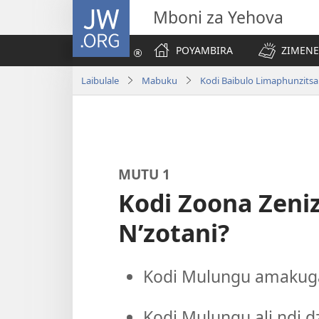
JW.ORG
Mboni za Yehova
POYAMBIRA
ZIMENE
Laibulale
Mabuku
Kodi Baibulo Limaphunzitsa
MUTU 1
Kodi Zoona Zeni
N’zotani?
Kodi Mulungu amakuga
Kodi Mulungu ali ndi d