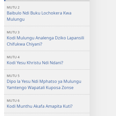
MUTU 2
Baibulo Ndi Buku Lochokera Kwa
Mulungu
MUTU 3
Kodi Mulungu Analenga Dziko Lapansili
Chifukwa Chiyani?
MUTU 4
Kodi Yesu Khristu Ndi Ndani?
MUTU 5
Dipo la Yesu Ndi Mphatso ya Mulungu
Yamtengo Wapatali Kuposa Zonse
MUTU 6
Kodi Munthu Akafa Amapita Kuti?