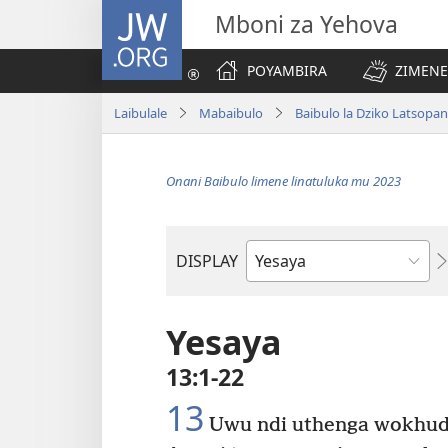
JW.ORG
Mboni za Yehova
POYAMBIRA
ZIMENE
Laibulale
Mabaibulo
Baibulo la Dziko Latsopa
Onani Baibulo limene linatuluka mu 2023
DISPLAY
Buku
la
M'Baibulo
Yesaya
13:1-22
13
Uwu ndi uthenga wokhud