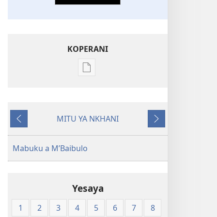
KOPERANI
Pangani
Dounilodi
Mabuku
Ndi
MITU YA NKHANI
Zinthu
Yam'mbuyo
Yotsatira
Zina
Baibulo
Mabuku a M’Baibulo
la
Dziko
Latsopano
Yesaya
la
Malemba
1
2
3
4
5
6
7
8
Opatulika