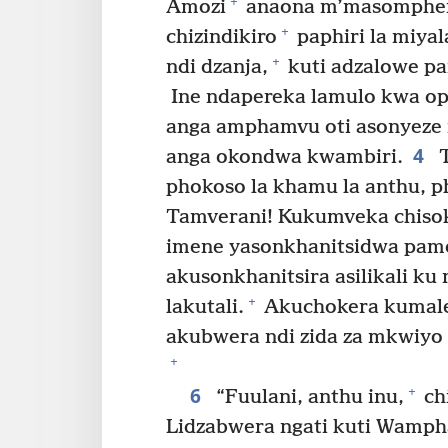
+
Amozi
anaona m’masomphe
+
chizindikiro
paphiri la miya
+
ndi dzanja,
kuti adzalowe p
Ine ndapereka lamulo kwa op
anga amphamvu oti asonyeze
4
anga okondwa kwambiri.
T
phokoso la khamu la anthu, ph
Tamverani! Kukumveka chiso
imene yasonkhanitsidwa pam
akusonkhanitsira asilikali ku
+
lakutali.
Akuchokera kumal
akubwera ndi zida za mkwiyo w
+
6
+
“Fuulani, anthu inu,
chi
Lidzabwera ngati kuti Wamph