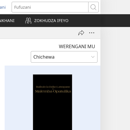
ani
matsegula
Fufuzani
amba
NKHANI
ZOKHUDZA IFEYO
a)
WERENGANI MU