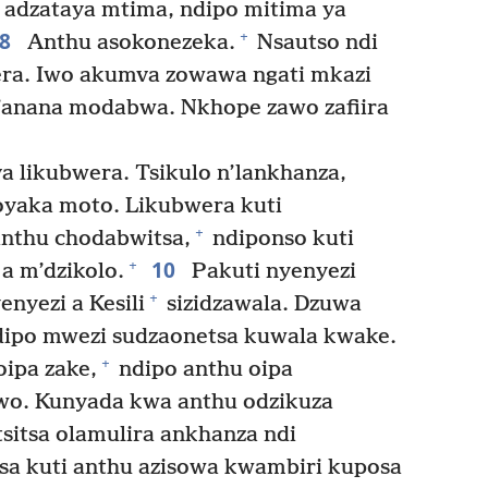
 adzataya mtima, ndipo mitima ya
8
+
Anthu asokonezeka.
Nsautso ndi
ra. Iwo akumva zowawa ngati mkazi
anana modabwa. Nkhope zawo zafiira
a likubwera. Tsikulo n’lankhanza,
oyaka moto. Likubwera kuti
+
hinthu chodabwitsa,
ndiponso kuti
10
+
a m’dzikolo.
Pakuti nyenyezi
+
nyezi a Kesili
sizidzawala. Dzuwa
ndipo mwezi sudzaonetsa kuwala kwake.
+
ipa zake,
ndipo anthu oipa
wo. Kunyada kwa anthu odzikuza
sitsa olamulira ankhanza ndi
sa kuti anthu azisowa kwambiri kuposa