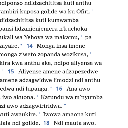
diponso ndidzachititsa kuti anthu
+
mbiri kuposa golide wa ku Ofiri.
didzachititsa kuti kumwamba
pansi lidzanjenjemera n’kuchoka
+
 ukali wa Yehova wa makamu,
pa
14
+
zayake.
Monga insa imene
+
monga ziweto zopanda wozikusa,
ira kwa anthu ake, ndipo aliyense wa
15
+
.
Aliyense amene adzapezedwe
 amene adzagwidwe limodzi ndi anthu
16
+
edwa ndi lupanga.
Ana awo
+
 iwo akuona.
Katundu wa m’nyumba
+
zi awo adzagwiriridwa.
+
kuti awaukire.
Iwowa amaona kuti
18
lala ndi golide.
Ndi mauta awo,