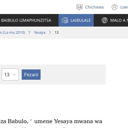
Chichewa
Low
Sankhani
(i
chinenero
ts
 BAIBULO LIMAPHUNZITSA
LAIBULALE
MALO A 
lin
no (La mu 2010)
Yesaya
13
Chaputala
+
za Babulo,
umene Yesaya mwana wa