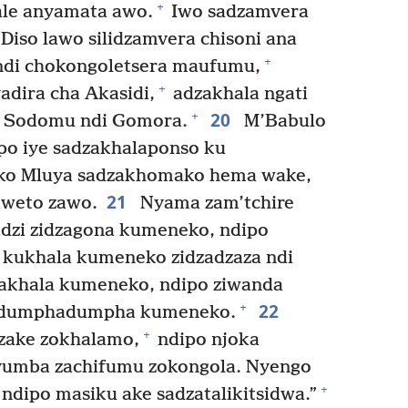
+
le anyamata awo.
Iwo sadzamvera
Diso lawo silidzamvera chisoni ana
+
di chokongoletsera maufumu,
+
adira cha Akasidi,
adzakhala ngati
20
+
 Sodomu ndi Gomora.
M’Babulo
po iye sadzakhalaponso ku
o Mluya sadzakhomako hema wake,
21
iweto zawo.
Nyama zam’tchire
dzi zidzagona kumeneko, ndipo
 kukhala kumeneko zidzadzaza ndi
zakhala kumeneko, ndipo ziwanda
22
+
adumphadumpha kumeneko.
+
 zake zokhalamo,
ndipo njoka
nyumba zachifumu zokongola. Nyengo
+
 ndipo masiku ake sadzatalikitsidwa.”