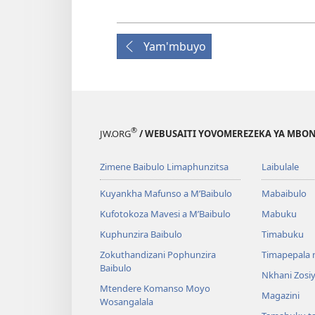
Yam'mbuyo
®
JW.ORG
/ WEBUSAITI YOVOMEREZEKA YA MBON
Zimene Baibulo Limaphunzitsa
Laibulale
Kuyankha Mafunso a M’Baibulo
Mabaibulo
Kufotokoza Mavesi a M’Baibulo
Mabuku
Kuphunzira Baibulo
Timabuku
Zokuthandizani Pophunzira
Timapepala n
Baibulo
Nkhani Zosi
Mtendere Komanso Moyo
Magazini
Wosangalala