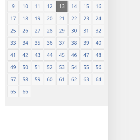
(Lachikuto
9
10
11
12
13
14
15
16
Chofewa)
17
18
19
20
21
22
23
24
25
26
27
28
29
30
31
32
33
34
35
36
37
38
39
40
41
42
43
44
45
46
47
48
49
50
51
52
53
54
55
56
57
58
59
60
61
62
63
64
65
66