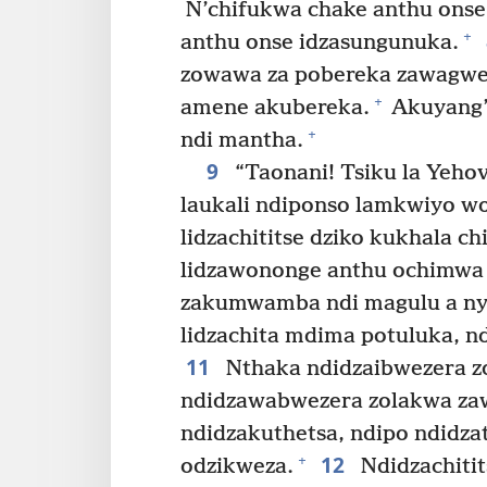
N’chifukwa chake anthu onse
+
anthu onse idzasungunuka.
zowawa za pobereka zawagwe
+
amene akubereka.
Akuyang’
+
ndi mantha.
9
“Taonani! Tsiku la Yehov
laukali ndiponso lamkwiyo w
lidzachititse dziko kukhala c
lidzawononge anthu ochimwa 
zakumwamba ndi magulu a nye
lidzachita mdima potuluka, 
11
Nthaka ndidzaibwezera zo
ndidzawabwezera zolakwa za
ndidzakuthetsa, ndipo ndidzat
12
+
odzikweza.
Ndidzachitit