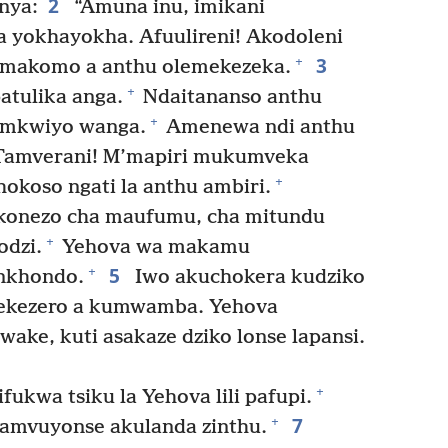
2
nya:
“Amuna inu, imikani
la yokhayokha. Afuulireni! Akodoleni
3
+
amakomo a anthu olemekezeka.
+
atulika anga.
Ndaitananso anthu
+
 mkwiyo wanga.
Amenewa ndi anthu
amverani! M’mapiri mukumveka
+
okoso ngati la anthu ambiri.
konezo cha maufumu, cha mitundu
+
odzi.
Yehova wa makamu
5
+
 nkhondo.
Iwo akuchokera kudziko
ekezero a kumwamba. Yehova
ake, kuti asakaze dziko lonse lapansi.
+
fukwa tsiku la Yehova lili pafupi.
7
+
amvuyonse akulanda zinthu.