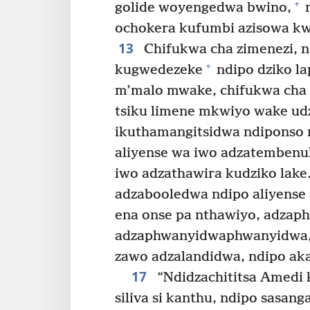
+
golide woyengedwa bwino,
n
ochokera kufumbi azisowa kwa
13
Chifukwa cha zimenezi, n
+
kugwedezeke
ndipo dziko la
m’malo mwake, chifukwa cha
tsiku limene mkwiyo wake ud
ikuthamangitsidwa ndiponso 
aliyense wa iwo adzatembenuk
iwo adzathawira kudziko lake
adzabooledwa ndipo aliyense
ena onse pa nthawiyo, adzaph
adzaphwanyidwaphwanyidwa,
zawo adzalandidwa, ndipo aka
17
“Ndidzachititsa Amedi 
siliva si kanthu, ndipo sasanga