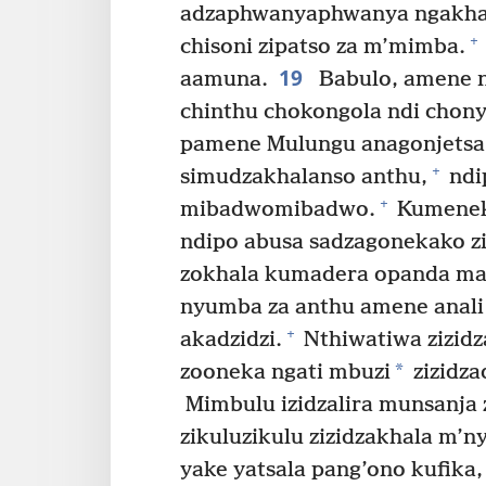
adzaphwanyaphwanya ngakha
+
chisoni zipatso za m’mimba.
19
aamuna.
Babulo, amene n
chinthu chokongola ndi chony
pamene Mulungu anagonjetsa
+
simudzakhalanso anthu,
ndi
+
mibadwomibadwo.
Kumenek
ndipo abusa sadzagonekako z
zokhala kumadera opanda ma
nyumba za anthu amene anali
+
akadzidzi.
Nthiwatiwa zizid
*
zooneka ngati mbuzi
zizidz
Mimbulu izidzalira munsanja
zikuluzikulu zizidzakhala m’
yake yatsala pang’ono kufika,