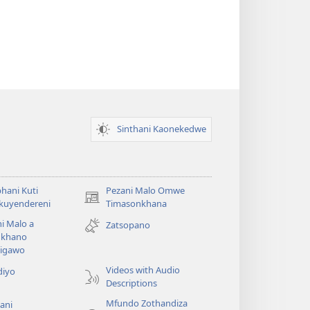
Sinthani Kaonekedwe
hani Kuti
Pezani Malo Omwe
(imatsegula
akuyendereni
Timasonkhana
tsamba
i Malo a
Zatsopano
lina)
khano
a
igawo
Videos with Audio
diyo
Descriptions
Mfundo Zothandiza
ani