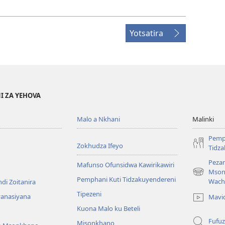
Yotsatira
I ZA YEHOVA
Malo a Nkhani
Malinki
Pemp
Zokhudza Ifeyo
Tidz
Pezan
Mafunso Ofunsidwa Kawirikawiri
Mson
(imatsegul
Pemphani Kuti Tidzakuyendereni
Wach
di Zoitanira
tsamba
Tipezeni
lina)
yanasiyana
Mavi
Kuona Malo ku Beteli
Fufuz
Misonkhano