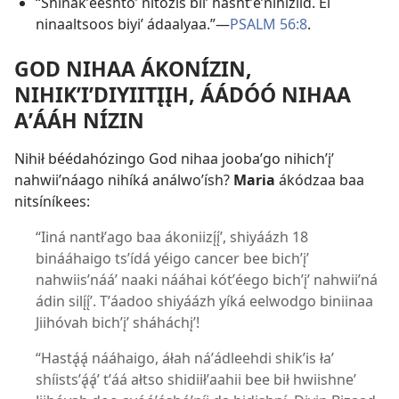
“Shinákʼeeshtoʼ nitózis biiʼ hashtʼeʼnihízííd. Éí
ninaaltsoos biyiʼ ádaalyaa.”—
PSALM 56:8
.
GOD NIHAA ÁKONÍZIN,
NIHIKʼIʼDIYIITĮĮH, ÁÁDÓÓ NIHAA
AʼÁÁH NÍZIN
Nihił béédahózingo God nihaa joobaʼgo nihichʼįʼ
nahwiiʼnáago nihíká análwoʼísh?
Maria
ákódzaa baa
nitsíníkees:
“Iiná nantłʼago baa ákoniizı̨́ı̨́ʼ, shiyáázh 18
binááhaigo tsʼídá yéigo cancer bee bichʼįʼ
nahwiisʼnááʼ naaki nááhai kótʼéego bichʼįʼ nahwiiʼná
ádin silı̨́ı̨́ʼ. Tʼáadoo shiyáázh yíká eelwodgo biniinaa
Jiihóvah bichʼįʼ sháháchįʼ!
“Hastą́ą́ nááhaigo, áłah náʼádleehdi shikʼis łaʼ
shíistsʼą́ą́ʼ tʼáá ałtso shidiiłʼaahii bee bił hwiishneʼ