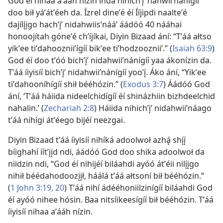
God éí nihaa aʼááh nízin índa nihichʼįʼ nahwiiʼnánígíí
doo bił yáʼátʼéeh da. Ízrel dineʼé éí Ííjipdi naalteʼé
dajílı̨́įgo hachʼįʼ nidahwiisʼnááʼ áádóó 40 nááhai
honoojítah góneʼé chʼíjíkai, Diyin Bizaad ání: “Tʼáá ałtso
yikʼee tiʼdahoozniiʼígíí bikʼee tiʼhodzoozniiʼ.” (
Isaiah 63:9
)
God éí doo tʼóó bichʼįʼ nidahwiiʼnánígíí yaa ákonízin da.
Tʼáá íiyisíí bichʼįʼ nidahwiiʼnánígíí yooʼı̨́. Áko ání, “Yikʼee
tiʼdahooníhígíí shił bééhózin.” (
Exodus 3:7
) Áádóó God
ání, ‘Tʼáá háiida nideelchidígíí éí shinázhiin bizhdeelchid
nahalin.’ (
Zechariah 2:8
) Háiida nihichʼįʼ nidahwiiʼnáago
tʼáá nihígi átʼéego bijéí neezgai.
Diyin Bizaad tʼáá íiyisíí nihíká adoolwoł azhą́ shı̨́ı̨́
bíighahí íítʼįįd ndi, áádóó God doo shika adoolwoł da
niidzin ndi, “God éí nihijéí biláahdi ayóó átʼéii nilı̨́įgo
nihił béédahodoozįįł, háálá tʼáá ałtsoní bił bééhózin.”
(
1 John 3:​19, 20
) Tʼáá nihí ádééhoniilzinígíí biláahdi God
éí ayóó nihee hósin. Baa nitsíikeesígíí bił bééhózin. Tʼáá
íiyisíí nihaa aʼááh nízin.