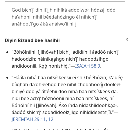
God bichʼįʼ diniitʼįįh nihíká adoolwoł, hódzą́, dóó
haʼahóní, nihił béédahózingo éí nihichʼįʼ
anáhóótʼiʼgo áká análwoʼii nilı̨́
Diyin Bizaad bee hasihii
“Bóhólníihii [Jiihóvah] bichʼįʼ ádidííniił áádóó nichʼįʼ
hadoodzih; néinikąąhgo nichʼįʼ hadoodzihgo
ándidooniił, Kǫ́ǫ́ honishłǫ́.”—
ISAIAH 58:9
.
“Háálá nihá baa nitsískeesii éí shił bééhózin; kʼadę́ę
bíighah daʼohłeehgo bee nihił chodahooʼı̨́į dooleeł
biniyé doo yáʼátʼéehii doo nihá baa nitsískees da,
nidi bee achʼįʼ hózhóonii nihá baa nitsískees, ní
Bóhólníihii [Jiihóvah]. Áko índa nídashiidoohkąął,
áádóó shichʼįʼ sodadidoołzįįłgo nihidideestsʼı̨́ı̨́ł.”—
JEREMIAH 29:​11, 12
.