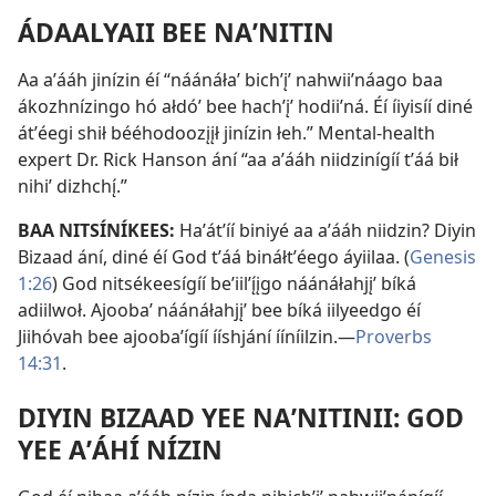
ÁDAALYAII BEE NAʼNITIN
Aa aʼááh jinízin éí “náánáłaʼ bichʼįʼ nahwiiʼnáago baa
ákozhnízingo hó ałdóʼ bee hachʼįʼ hodiiʼná. Éí íiyisíí diné
átʼéegi shił bééhodoozįįł jinízin łeh.” Mental-health
expert Dr. Rick Hanson ání “aa aʼááh niidzinígíí tʼáá bił
nihiʼ dizhchı̨́.”
BAA NITSÍNÍKEES:
Haʼátʼíí biniyé aa aʼááh niidzin? Diyin
Bizaad ání, diné éí God tʼáá bináłtʼéego áyiilaa. (
Genesis
1:26
) God nitsékeesígíí beʼiilʼı̨́įgo náánáłahjįʼ bíká
adiilwoł. Ajoobaʼ náánáłahjįʼ bee bíká iilyeedgo éí
Jiihóvah bee ajoobaʼígíí ííshjání ííníilzin.—
Proverbs
14:31
.
DIYIN BIZAAD YEE NAʼNITINII: GOD
YEE AʼÁHÍ NÍZIN