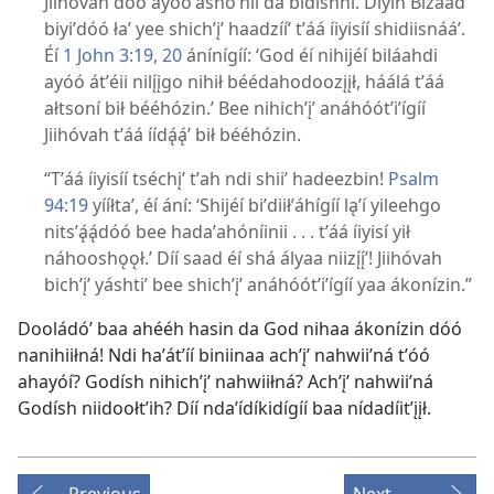
Jiihóvah doo ayóóʼáshóʼníi da bidishní. Diyin Bizaad
biyiʼdóó łaʼ yee shichʼįʼ haadzííʼ tʼáá íiyisíí shidiisnááʼ.
Éí
1 John 3:​19, 20
ánínígíí: ‘God éí nihijéí biláahdi
ayóó átʼéii nilı̨́įgo nihił béédahodoozįįł, háálá tʼáá
ałtsoní bił bééhózin.’ Bee nihichʼįʼ anáhóótʼiʼígíí
Jiihóvah tʼáá íídą́ą́ʼ bił bééhózin.
“Tʼáá íiyisíí tséchįʼ tʼah ndi shiiʼ hadeezbin!
Psalm
94:19
yííłtaʼ, éí ání: ‘Shijéí biʼdiiłʼáhígíí ląʼí yileehgo
nitsʼą́ą́dóó bee hadaʼahóníinii . . . tʼáá íiyisí yił
náhooshǫǫł.’ Díí saad éí shá ályaa niizı̨́ı̨́ʼ! Jiihóvah
bichʼįʼ yáshtiʼ bee shichʼįʼ anáhóótʼiʼígíí yaa ákonízin.”
Dooládóʼ baa ahééh hasin da God nihaa ákonízin dóó
nanihiiłná! Ndi haʼátʼíí biniinaa achʼįʼ nahwiiʼná tʼóó
ahayóí? Godísh nihichʼįʼ nahwiiłná? Achʼįʼ nahwiiʼná
Godísh niidoołtʼih? Díí ndaʼídíkidígíí baa nídadíitʼįįł.
Previous
Next