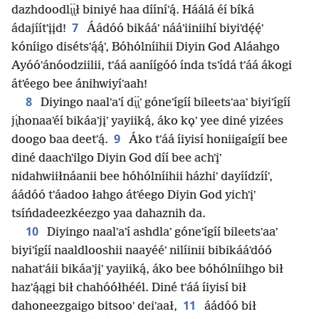
dazhdoodlı̨́ı̨́ł biniyé haa dííníʼą́. Háálá éí bíká
7
ádajíítʼįįd!
Áádóó bikááʼ nááʼiiniihí biyiʼdę́ę́ʼ
kóníigo disétsʼą́ą́ʼ, Bóhólníihii Diyin God Aláahgo
Ayóóʼánóodziilii, tʼáá aaníígóó índa tsʼídá tʼáá ákogi
átʼéego bee ánihwiyíʼaah!
8
Diyingo naalʼaʼí dı̨́ı̨́ʼ góneʼígíí bileetsʼaaʼ biyiʼígíí
jı̨́honaaʼéí bikáaʼjįʼ yayiiką́, áko kǫʼ yee diné yizées
9
doogo baa deetʼą́.
Áko tʼáá íiyisí honiigaígíí bee
diné daachʼilgo Diyin God díí bee achʼįʼ
nidahwiiłnáanii bee hóhólníihii házhiʼ dayíídzííʼ,
áádóó tʼáadoo łahgo átʼéego Diyin God yichʼįʼ
tsíńdadeezkéezgo yaa dahaznih da.
10
Diyingo naalʼaʼí ashdlaʼ góneʼígíí bileetsʼaaʼ
biyiʼígíí naaldlooshii naayééʼ nilíinii bibikááʼdóó
nahatʼáii bikáaʼjįʼ yayiiką́, áko bee bóhólníihgo bił
hazʼą́ągi bił chahóółhéél. Diné tʼáá íiyisí bił
11
dahoneezgaigo bitsooʼ deiʼaał,
áádóó bił