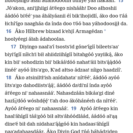
15
iidoojahgo áłah ádahodoolííł biniyé yaa hakááh.
Jóʼakon, aniʼįįhiigi átʼéego nishááh! Doo ałhoshii
áádóó biʼééʼ yaa áhályáanii éí bikʼihojidlí, áko doo tʼáá
łichíʼígo naagháa da índa doo tʼóó baa yáhodoosįįł da.
16
*
Áko Hííbrew bizaad kʼehjí Armagédan
hoolyéegi áłah ádahoolaa.
17
Diyingo naalʼaʼí tsostsʼid góneʼígíí bileetsʼaaʼ
biyiʼígíí níłchʼi bił ahiidziihígíí bitahgóó yayiiką́, áko
kin biiʼ sohodizin biiʼ bikááʼdóó nahatʼáii bitsʼą́ą́dóó
iinééʼ ayóó íitsʼaʼgo, Kʼad ałtso ádzaa! níigo haadzííʼ.
18
Áko atsiniltłʼish anídahataʼ nítʼééʼ, áádóó ayóó
íitsʼaʼgo dahodiistsʼą́ą́ʼ, áádóó daʼdiʼní índa ayóó
átʼéego niʼ nahaasnááʼ. Nahasdzáán bikáaʼgi diné
hazlı̨́ı̨́ʼdóó wóshdę́ę́ʼ tʼah doo ákóhánéeh da nítʼééʼ.
19
Ayóó átʼéego niʼ nahaasnááʼ.
Ayóó átʼéego kin
haalʼáhígíí tááʼgóó bił ałtsʼáhóódláád, áádóó ałʼąą
dineʼé bił dah nidahazʼą́ą́góó kin hadaasʼáhígíí
naaʼadahaasdááz. Áko Diyin God tʼóó báhádzidgo