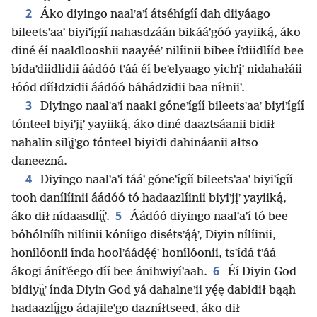
2
Áko diyingo naalʼaʼí átséhígíí dah diiyáago
bileetsʼaaʼ biyiʼígíí nahasdzáán bikááʼgóó yayiiką́, áko
diné éí naaldlooshii naayééʼ nilíinii bibee íʼdiidlííd bee
bídaʼdiidlidii áádóó tʼáá éí beʼelyaago yichʼįʼ nidahałáii
łóód dííłdzidii áádóó báhádzidii baa níłniiʼ.
3
Diyingo naalʼaʼí naaki góneʼígíí bileetsʼaaʼ biyiʼígíí
tónteel biyiʼjįʼ yayiiką́, áko diné daaztsáanii bidił
nahalin silı̨́įʼgo tónteel biyiʼdi dahináanii ałtso
daneezná.
4
Diyingo naalʼaʼí tááʼ góneʼígíí bileetsʼaaʼ biyiʼígíí
tooh danílíinii áádóó tó hadaazlíinii biyiʼjįʼ yayiiką́,
5
áko dił nídaasdlı̨́ı̨́ʼ.
Áádóó diyingo naalʼaʼí tó bee
bóhólnííh nilíinii kóníigo disétsʼą́ą́ʼ, Diyin nílíinii,
honílóonii índa hoolʼáádę́ę́ʼ honílóonii, tsʼídá tʼáá
6
ákogi ánítʼéego díí bee ánihwiyíʼaah.
Éí Diyin God
bidiyı̨́ı̨́ʼ índa Diyin God yá dahalneʼii yę́ę dabidił bąąh
hadaazlı̨́įgo ádajileʼgo dazníłtseed, áko dił