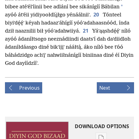
*
bibee atéʼélʼíinii bee adlání bee sikánígíí Bábilan
20
ayóó átʼéii yidiyoołdlı̨́įłgo yénáálniiʼ.
Tónteel
biyiʼdę́ę́ʼ kéyah hadaazʼáhígíí yóóʼadahaasnóód, índa
21
dził naaznilii bił yóóʼadahwiiyá.
Yáʼąąshdę́ę́ʼ níló
ayóó ádaníłtsogo neeznádiindi daatsʼí dah daʼdiidloh
ádaníłdáasgo diné bikʼijįʼ nááłtą́, áko níló bee tʼóó
báhádzidgo achʼįʼ nahwiiłnánígíí biniinaa diné éí Diyin
God dayíídzííʼ.
Previous
Next
DOWNLOAD OPTIONS