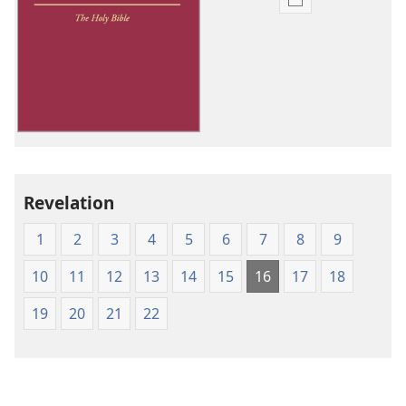
Publication
download
options
Diyin
God
Bizaad
Revelation
1
2
3
4
5
6
7
8
9
10
11
12
13
14
15
16
17
18
19
20
21
22