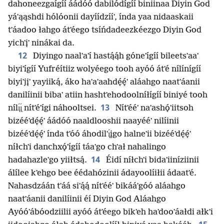
dahoneezgaígíí áádóó dabilódígíí biniinaa Diyin God
yáʼąąshdi hólóonii dayíídzííʼ, índa yaa nidaaskaii
tʼáadoo łahgo átʼéego tsíńdadeezkéezgo Diyin God
yichʼįʼ ninákai da.
12
Diyingo naalʼaʼí hastą́ą́h góneʼígíí bileetsʼaaʼ
biyiʼígíí Yufréítiiz wolyéego tooh ayóó átʼé nílínígíí
biyiʼjįʼ yayiiką́, áko haʼaʼaahdę́ę́ʼ aláahgo naatʼáanii
danilíinii bibaʼ atiin hashtʼehodoolníłígíí biniyé tooh
13
nílı̨́ı̨́ nítʼéʼígi náhooltsei.
Nítʼééʼ naʼashǫ́ʼiitsoh
bizééʼdę́ę́ʼ áádóó naaldlooshii naayééʼ nilíinii
bizééʼdę́ę́ʼ índa tʼóó áhodilʼı̨́įgo halneʼii bizééʼdę́ę́ʼ
níłchʼi danchxǫ́ʼígíí táaʼgo chʼał nahalingo
14
hadahazleʼgo yiiłtsą́.
Éidí níłchʼi bidaʼiiníziinii
álílee kʼehgo bee éédahózinii ádayoolíiłii ádaatʼé.
Nahasdzáán tʼáá siʼą́ą́ nítʼééʼ bikááʼgóó aláahgo
naatʼáanii danilíinii éí Diyin God Aláahgo
Ayóóʼábóodziilii ayóó átʼéego bikʼeh haʼdooʼáałdi ałkʼi