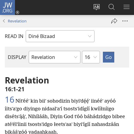
JW.ORG
Log
In
Change
JW.ORG
SH
(opens
site
Bíkanítá
ME
Revelation
new
language
window)
READ IN
Chapter
DISPLAY
Bible
Book
Revelation
16:1-21
16
Nítʼééʼ kin biiʼ sohodizin biyiʼdę́ę́ʼ iinééʼ ayóó
íitsʼaʼgo diyingo nidaalʼaʼí tsostsʼidígíí kwííłníigo
disétsʼą́ą́ʼ, Nihílááh, Diyin God tʼóó báhádzidgo bibee
atéʼélʼíinii tsostsʼidgo łeetsʼaaʼ biyiʼígíí nahasdzáán
bikááʼgóó yadaahkaah.