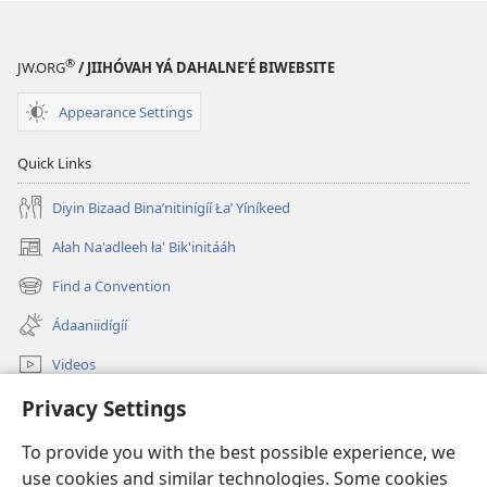
®
JW.ORG
/ JIIHÓVAH YÁ DAHALNEʼÉ BIWEBSITE
Appearance Settings
Quick Links
Diyin Bizaad Binaʼnitinígíí Łaʼ Yíníkeed
Ałah Na'adleeh ła' Bik'initááh
(opens
new
Find a Convention
(opens
window)
new
Ádaaniidígíí
window)
Videos
JW.ORG Bíkanítá
Privacy Settings
To provide you with the best possible experience, we
Donations
(opens
use cookies and similar technologies. Some cookies