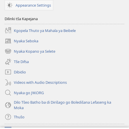
Appearance Settings
Dilinki tša Kapejana
Kgopela Thuto ya Mahala ya Beibele
Nyaka Seboka
(opens
new
Nyaka Kopano ya Selete
(opens
window)
new
Tše Difsa
window)
Dibidio
Videos with Audio Descriptions
Nyaka go JW.ORG
Dilo Tšeo Batho ba di Dirišago go Boledišana Lefaseng ka
Moka
Thušo