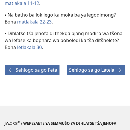
matlakala 11-12
.
▪ Na batho ba lokilego ka moka ba ya legodimong?
Bona
matlakala 22-23
.
▪ Dihlatse tša Jehofa di thekga bjang modiro wa tšona
wa lefase ka bophara wa boboledi ka tša ditšhelete?
Bona
letlakala 30
.
Sehlogo sa go Feta
Sehlogo sa go Latela
®
JW.ORG
/ WEPESAETE YA SEMMUŠO YA DIHLATSE TŠA JEHOFA