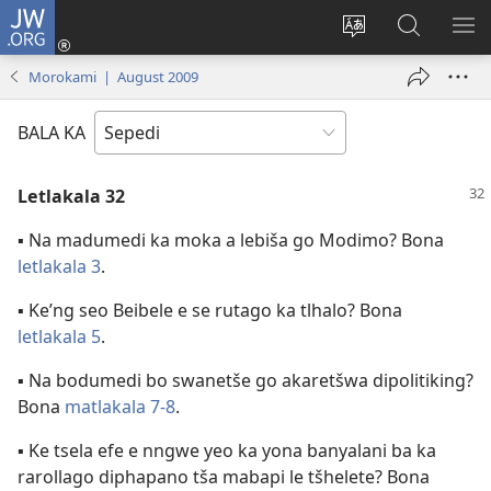
JW.ORG
Tsena
(opens
Fetoša
Nyaka
BO
new
leleme
go
LE
Morokami | August 2009
window)
la
JW.ORG
LA
wepesaete
DI
BALA KA
Letlakala 32
▪ Na madumedi ka moka a lebiša go Modimo? Bona
letlakala 3
.
▪ Ke’ng seo Beibele e se rutago ka tlhalo? Bona
letlakala 5
.
▪ Na bodumedi bo swanetše go akaretšwa dipolitiking?
Bona
matlakala 7-8
.
▪ Ke tsela efe e nngwe yeo ka yona banyalani ba ka
rarollago diphapano tša mabapi le tšhelete? Bona