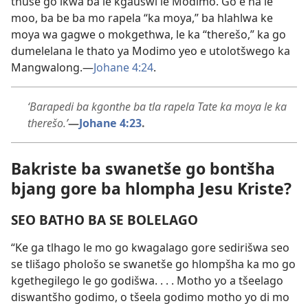
thuše go ikwa ba le kgauswi le Modimo. Go e na le
moo, ba be ba mo rapela “ka moya,” ba hlahlwa ke
moya wa gagwe o mokgethwa, le ka “therešo,” ka go
dumelelana le thato ya Modimo yeo e utolotšwego ka
Mangwalong.​—
Johane 4:24
.
‘Barapedi ba kgonthe ba tla rapela Tate ka moya le ka
therešo.’
—
Johane 4:23
.
Bakriste ba swanetše go bontšha
bjang gore ba hlompha Jesu Kriste?
SEO BATHO BA SE BOLELAGO
“Ke ga tlhago le mo go kwagalago gore sedirišwa seo
se tlišago phološo se swanetše go hlompšha ka mo go
kgethegilego le go godišwa. . . . Motho yo a tšeelago
diswantšho godimo, o tšeela godimo motho yo di mo