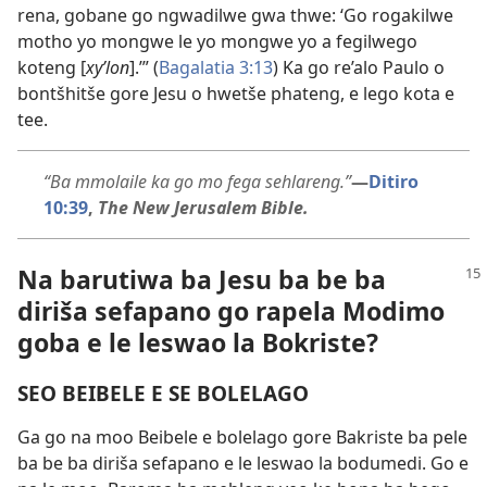
rena, gobane go ngwadilwe gwa thwe: ‘Go rogakilwe
motho yo mongwe le yo mongwe yo a fegilwego
koteng [
xyʹlon
].’” (
Bagalatia 3:13
) Ka go re’alo Paulo o
bontšhitše gore Jesu o hwetše phateng, e lego kota e
tee.
“Ba mmolaile ka go mo fega sehlareng.”
—
Ditiro
10:39
,
The New Jerusalem Bible.
Na barutiwa ba Jesu ba be ba
diriša sefapano go rapela Modimo
goba e le leswao la Bokriste?
SEO BEIBELE E SE BOLELAGO
Ga go na moo Beibele e bolelago gore Bakriste ba pele
ba be ba diriša sefapano e le leswao la bodumedi. Go e