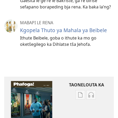
Gaešita le ge re le Bakriste, ga re diriše
sefapano borapeding bja rena. Ka baka la’ng?
MABAPI LE RENA
Kgopela Thuto ya Mahala ya Beibele
Ithute Beibele, goba o ithute ka mo go
oketšegilego ka Dihlatse tša Jehofa.
TAONELOUTA KA
Mekgwa
Mekgwa
ya
ya
go
go
taonelouta
taonelouta