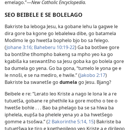
emelago.”—
New Catholic Encyclopedia.
SEO BEIBELE E SE BOLELAGO
Bakriste ba leboga Jesu, ka gobane lehu la gagwe le
dira gore ba kgone go lebalelwa dibe, go batamela
Modimo le go hwetša bophelo bjo bo sa felego.
(
Johane 3:16;
Baheberu 10:19-22
) Ga ba botšwe gore
ba bontšhe tlhompho bakeng sa mpho yeo ka go
kgabiša ka seswantšho sa Jesu goba ka go bolela gore
ba dumela go yena. Go ba gona, “tumelo le yona ge e
le nnoši, e se na mediro, e hwile.” (
Jakobo 2:17
)
Bakriste ba swanetše go
dumela
go Jesu. Bjang?
Beibele e re: “Lerato leo Kriste a nago le lona le a re
tutuetša, gobane re phethile ka gore motho o tee o
hwetše bohle . . . Bao ba phelago ba se sa hlwa ba
iphelela, eupša ba phelele yena yo a ba hwetšego
gomme a tsošwa.” (
2 Bakorinthe 5:14, 15
) Bakriste ba
tutuetšwa ke tiro e kgethegilego yeo Kriste a e dirilego