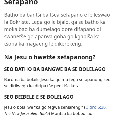
Sefapano
Batho ba bantši ba tšea sefapano e le leswao
la Bokriste. Lega go le bjalo, ga se batho ka
moka bao ba dumelago gore difapano di
swanetše go aparwa goba go kgabiša ka
tšona ka magaeng le dikerekeng.
Na Jesu o hwetše sefapanong?
SEO BATHO BA BANGWE BA SE BOLELAGO
Baroma ba bolaile Jesu ka go mo fega sefapanong seo
se dirilwego ka diripa tše pedi tša kota.
SEO BEIBELE E SE BOLELAGO
Jesu o bolailwe “ka go fegwa sehlareng.” (
Ditiro 5:30
,
The New Jerusalem Bible
) Mantšu ka bobedi ao