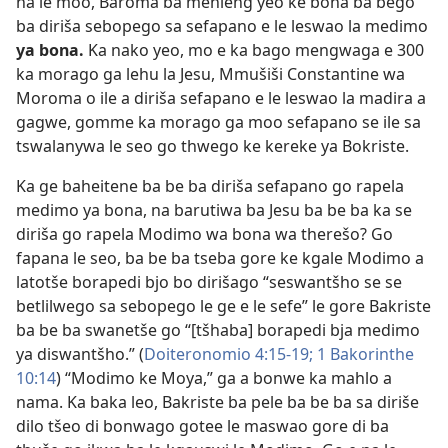
na le moo, Baroma ba mehleng yeo ke bona ba bego
ba diriša sebopego sa sefapano e le leswao la medimo
ya bona.
Ka nako yeo, mo e ka bago mengwaga e 300
ka morago ga lehu la Jesu, Mmušiši Constantine wa
Moroma o ile a diriša sefapano e le leswao la madira a
gagwe, gomme ka morago ga moo sefapano se ile sa
tswalanywa le seo go thwego ke kereke ya Bokriste.
Ka ge baheitene ba be ba diriša sefapano go rapela
medimo ya bona, na barutiwa ba Jesu ba be ba ka se
diriša go rapela Modimo wa bona wa therešo? Go
fapana le seo, ba be ba tseba gore ke kgale Modimo a
latotše borapedi bjo bo dirišago “seswantšho se se
betlilwego sa sebopego le ge e le sefe” le gore Bakriste
ba be ba swanetše go “[tšhaba] borapedi bja medimo
ya diswantšho.” (
Doiteronomio 4:15-19;
1 Bakorinthe
10:14
) “Modimo ke Moya,” ga a bonwe ka mahlo a
nama. Ka baka leo, Bakriste ba pele ba be ba sa diriše
dilo tšeo di bonwago gotee le maswao gore di ba