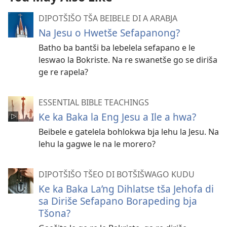
DIPOTŠIŠO TŠA BEIBELE DI A ARABJA
Na Jesu o Hwetše Sefapanong?
Batho ba bantši ba lebelela sefapano e le
leswao la Bokriste. Na re swanetše go se diriša
ge re rapela?
ESSENTIAL BIBLE TEACHINGS
Ke ka Baka la Eng Jesu a Ile a hwa?
Beibele e gatelela bohlokwa bja lehu la Jesu. Na
lehu la gagwe le na le morero?
DIPOTŠIŠO TŠEO DI BOTŠIŠWAGO KUDU
Ke ka Baka La’ng Dihlatse tša Jehofa di
sa Diriše Sefapano Borapeding bja
Tšona?