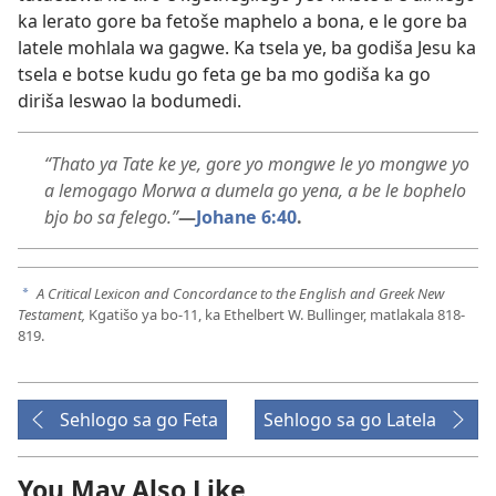
ka lerato gore ba fetoše maphelo a bona, e le gore ba
latele mohlala wa gagwe. Ka tsela ye, ba godiša Jesu ka
tsela e botse kudu go feta ge ba mo godiša ka go
diriša leswao la bodumedi.
“Thato ya Tate ke ye, gore yo mongwe le yo mongwe yo
a lemogago Morwa a dumela go yena, a be le bophelo
bjo bo sa felego.”
—
Johane 6:40
.
A Critical Lexicon and Concordance to the English and Greek New
a
Testament,
Kgatišo ya bo-11, ka Ethelbert W. Bullinger, matlakala 818-
819.
Sehlogo sa go Feta
Sehlogo sa go Latela
You May Also Like