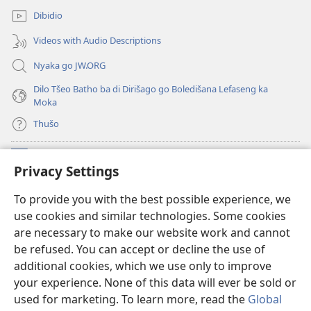
Dibidio
Videos with Audio Descriptions
Nyaka go JW.ORG
Dilo Tšeo Batho ba di Dirišago go Boledišana Lefaseng ka
Moka
Thušo
Ntšha Moneelo
(opens
Privacy Settings
new
window)
Watchtower LAEPRARI YA INTHANETENG™
To provide you with the best possible experience, we
(opens
use cookies and similar technologies. Some cookies
new
®
JW Hub
window)
are necessary to make our website work and cannot
(opens
be refused. You can accept or decline the use of
new
Lenaneo la
JW Library
window)
additional cookies, which we use only to improve
your experience. None of this data will ever be sold or
used for marketing. To learn more, read the
Global