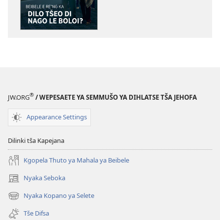
dikgatišo
mananeo
tša
a
elektroniki
go
PHAFOGA!
theetšwa
Beibele
PHAFOGA!
e
Beibele
Re’ng
e
ka
Re’ng
®
JW.ORG
/ WEPESAETE YA SEMMUŠO YA DIHLATSE TŠA JEHOFA
Dilo
ka
Tšeo
Dilo
Appearance Settings
di
Tšeo
Nago
di
Dilinki tša Kapejana
le
Nago
Kgopela Thuto ya Mahala ya Beibele
Boloi?
le
Boloi?
Nyaka Seboka
(opens
new
Nyaka Kopano ya Selete
(opens
window)
new
Tše Difsa
window)