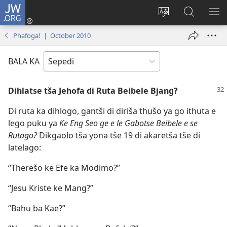
JW.ORG
Tsena
(opens
Fetoša
Nyaka
BO
new
leleme
go
LE
Phafoga! | October 2010
window)
la
JW.ORG
LA
wepesaete
DI
BALA KA
Dihlatse tša Jehofa di Ruta Beibele Bjang?
Di ruta ka dihlogo, gantši di diriša thušo ya go ithuta e
lego puku ya
Ke Eng Seo ge e le Gabotse Beibele e se
Rutago?
Dikgaolo tša yona tše 19 di akaretša tše di
latelago:
“Therešo ke Efe ka Modimo?”
“Jesu Kriste ke Mang?”
“Bahu ba Kae?”