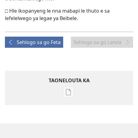
□ Hle ikopanyeng le nna mabapi le thuto e sa
lefelelwego ya legae ya Beibele.
Sehlogo sa go Feta
Sehlogo sa go Latela
TAONELOUTA KA
Mekgwa
ya
go
taonelouta
dikgatišo
tša