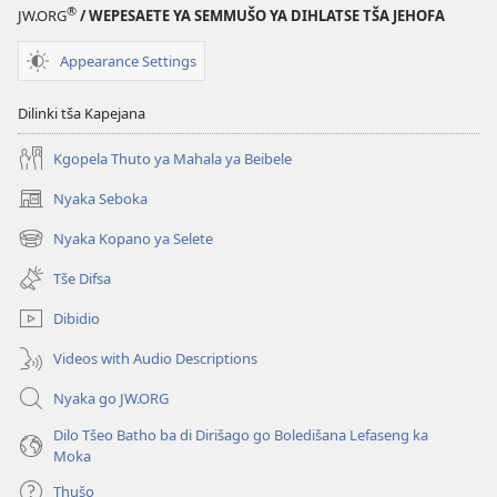
elektroniki
®
JW.ORG
/ WEPESAETE YA SEMMUŠO YA DIHLATSE TŠA JEHOFA
PHAFOGA!
October 2010
Appearance Settings
Dilinki tša Kapejana
Kgopela Thuto ya Mahala ya Beibele
Nyaka Seboka
(opens
new
Nyaka Kopano ya Selete
(opens
window)
new
Tše Difsa
window)
Dibidio
Videos with Audio Descriptions
Nyaka go JW.ORG
Dilo Tšeo Batho ba di Dirišago go Boledišana Lefaseng ka
Moka
Thušo