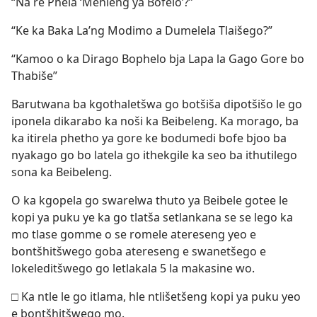
“Na re Phela ‘Mehleng ya Bofelo’?”
“Ke ka Baka La’ng Modimo a Dumelela Tlaišego?”
“Kamoo o ka Dirago Bophelo bja Lapa la Gago Gore bo
Thabiše”
Barutwana ba kgothaletšwa go botšiša dipotšišo le go
iponela dikarabo ka noši ka Beibeleng. Ka morago, ba
ka itirela phetho ya gore ke bodumedi bofe bjoo ba
nyakago go bo latela go ithekgile ka seo ba ithutilego
sona ka Beibeleng.
O ka kgopela go swarelwa thuto ya Beibele gotee le
kopi ya puku ye ka go tlatša setlankana se se lego ka
mo tlase gomme o se romele atereseng yeo e
bontšhitšwego goba atereseng e swanetšego e
lokeleditšwego go letlakala 5 la makasine wo.
□ Ka ntle le go itlama, hle ntlišetšeng kopi ya puku yeo
e bontšhitšwego mo.