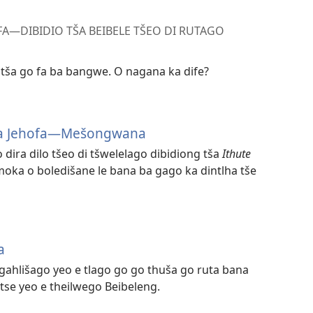
​—DIBIDIO TŠA BEIBELE TŠEO DI RUTAGO
ši tša go fa ba bangwe. O nagana ka dife?
ba Jehofa​—Mešongwana
dira dilo tšeo di tšwelelago dibidiong tša
Ithute
 moka o boledišane le bana ba gago ka dintlha tše
a
hlišago yeo e tlago go go thuša go ruta bana
e yeo e theilwego Beibeleng.