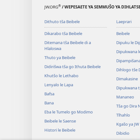
®
JW.ORG
/ WEPESAETE YA SEMMUŠO YA DIHLATSE
Dithuto tša Beibele
Laeprari
Dikarabo tša Beibele
Beibele
Ditemana tša Beibele di a
Dipuku le D
Hlaloswa
Dipukwana l
Thuto ya Beibele
Dipampišana 
Didirišwa tša go Ithuta Beibele
Dihlogo tše
Khutšo le Lethabo
Dimakasine
Lenyalo le Lapa
Dipukwana t
Bafsa
Mananeo
Bana
Tša go Dira 
Eba le Tumelo go Modimo
Tlhahlo
Beibele le Saense
Kgašo ya JW
Histori le Beibele
Dibidio