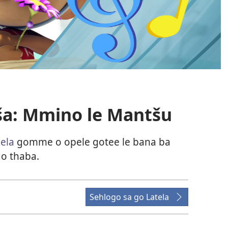
iša: Mmino le Mantšu
pela
gomme o opele gotee le bana ba
o thaba.
Sehlogo sa go Latela