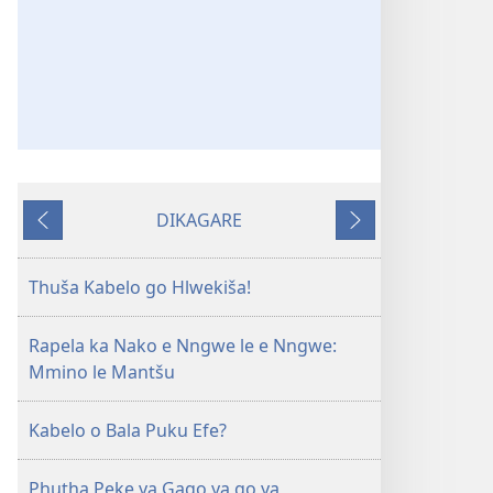
DIKAGARE
Sehlogo
Sehlogo
sa
sa
go
go
Thuša Kabelo go Hlwekiša!
Feta
Latela
Rapela ka Nako e Nngwe le e Nngwe:
Mmino le Mantšu
Kabelo o Bala Puku Efe?
Phutha Peke ya Gago ya go ya