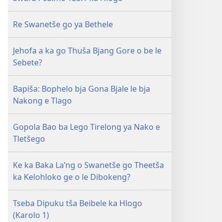
Re Swanetše go ya Bethele
Jehofa a ka go Thuša Bjang Gore o be le
Sebete?
Bapiša: Bophelo bja Gona Bjale le bja
Nakong e Tlago
Gopola Bao ba Lego Tirelong ya Nako e
Tletšego
Ke ka Baka La’ng o Swanetše go Theetša
ka Kelohloko ge o le Dibokeng?
Tseba Dipuku tša Beibele ka Hlogo
(Karolo 1)