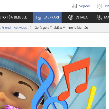
Sepedi
Ts
Kgetha
(o
leleme
n
UTO TŠA BEIBELE
LAEPRARI
DITABA
MA
w
 Friend—Activities
Go fa go a Thabiša: Mmino le Mantšu