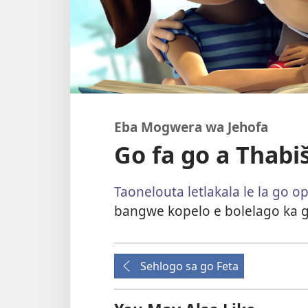
Eba Mogwera wa Jehofa
Go fa go a Thab
Taonelouta letlakala le la go o
bangwe kopelo e bolelago ka g
Sehlogo sa go Feta