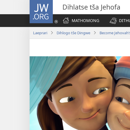
JW.ORG
Dihlatse tša Jehofa
MATHOMONG
DITH
Laeprari
Dihlogo tše Dingwe
Become Jehovah’s