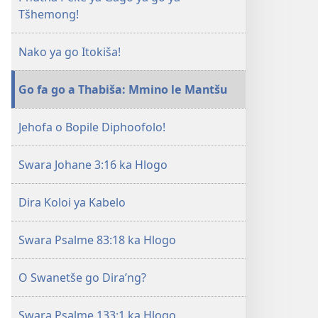
Tšhemong!
Nako ya go Itokiša!
Go fa go a Thabiša: Mmino le Mantšu
Jehofa o Bopile Diphoofolo!
Swara Johane 3:16 ka Hlogo
Dira Koloi ya Kabelo
Swara Psalme 83:18 ka Hlogo
O Swanetše go Dira’ng?
Swara Psalme 133:1 ka Hlogo