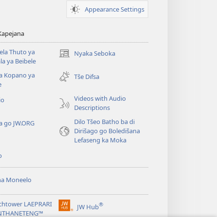
Appearance Settings
 Kapejana
la Thuto ya
Nyaka Seboka
(opens
a ya Beibele
new
a Kopano ya
window)
Tše Difsa
e
Videos with Audio
io
Descriptions
Dilo Tšeo Batho ba di
a go JW.ORG
Dirišago go Boledišana
Lefaseng ka Moka
o
ha Moneelo
chtower LAEPRARI
®
JW Hub
(opens
INTHANETENG™