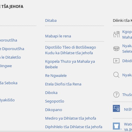
 TŠA JEHOFA
Ditaba
Dilinki tša
Kgope
Mabapi le rena
Mahal
iporoutšha
Nyak
Dipotšišo Tšeo di Botšišwago
e Diporoutšha
(opens
Selet
Kudu ka Dihlatse tša Jehofa
new
le Ditaletšo
Dibid
Kgopela Thuto ya Mahala ya
window)
 Dingwe
Beibele
Nyak
Re Ngwalele
ša Seboka
Etela Diofisi tša Rena
Diboka
Thuš
Nyakišišo
Segopotšo
Ntš
Dikopano
(opens
new
Mediro ya Dihlatse tša Jehofa
window)
Wat
Diphihlelo tša Dihlatse tša Jehofa
(opens
YA 