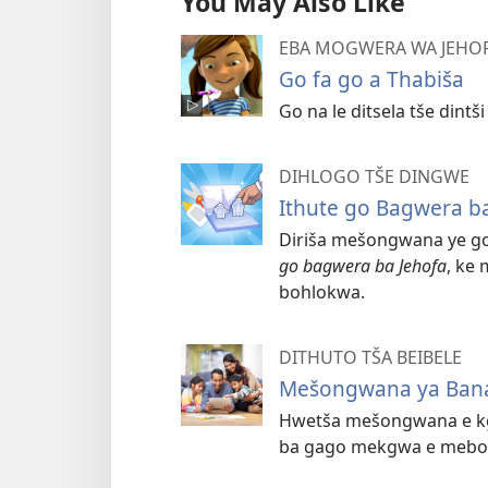
You May Also Like
EBA MOGWERA WA JEHOFA
Go fa go a Thabiša
Go na le ditsela tše dint
DIHLOGO TŠE DINGWE
Ithute go Bagwera 
Diriša mešongwana ye go 
go bagwera ba Jehofa
, ke
bohlokwa.
DITHUTO TŠA BEIBELE
Mešongwana ya Ban
Hwetša mešongwana e kga
ba gago mekgwa e mebots