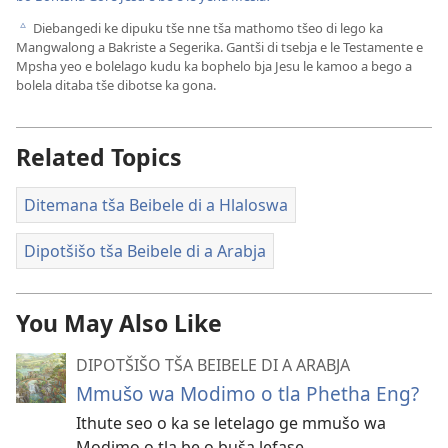
Diebangedi ke dipuku tše nne tša mathomo tšeo di lego ka
c
Mangwalong a Bakriste a Segerika. Gantši di tsebja e le Testamente e
Mpsha yeo e bolelago kudu ka bophelo bja Jesu le kamoo a bego a
bolela ditaba tše dibotse ka gona.
Related Topics
Ditemana tša Beibele di a Hlaloswa
Dipotšišo tša Beibele di a Arabja
You May Also Like
DIPOTŠIŠO TŠA BEIBELE DI A ARABJA
Mmušo wa Modimo o tla Phetha Eng?
Ithute seo o ka se letelago ge mmušo wa
Modimo o tla be o buša lefase.