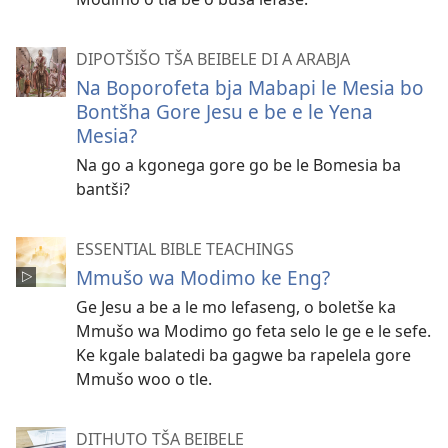
DIPOTŠIŠO TŠA BEIBELE DI A ARABJA
Na Boporofeta bja Mabapi le Mesia bo
Bontšha Gore Jesu e be e le Yena
Mesia?
Na go a kgonega gore go be le Bomesia ba
bantši?
ESSENTIAL BIBLE TEACHINGS
Mmušo wa Modimo ke Eng?
Ge Jesu a be a le mo lefaseng, o boletše ka
Mmušo wa Modimo go feta selo le ge e le sefe.
Ke kgale balatedi ba gagwe ba rapelela gore
Mmušo woo o tle.
DITHUTO TŠA BEIBELE