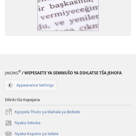
®
JW.ORG
/ WEPESAETE YA SEMMUŠO YA DIHLATSE TŠA JEHOFA
Appearance Settings
Dilinki tša Kapejana
Kgopela Thuto ya Mahala ya Beibele
Nyaka Seboka
(opens
new
Nyaka Kopano ya Selete