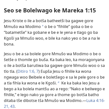
Seo se Bolelwago ke Mareka 1:15
Jesu Kriste o ile a botša batheetši ba gagwe gore
Mmušo wa Modimo
o be o “fihlile” goba o be o
a
“batametše” ka gobane e be e le yena e tlago go ba
Kgoši ya Mmušo woo, e bile ka nako yeo o be a na le
bona.
Jesu o be a sa bolele gore Mmušo wa Modimo o be o
šetše o thomile go buša. Ka baka leo, ka moragonyana
o ile a botša barutiwa ba gagwe gore Mmušo woo o sa
tlo tla. (
Ditiro 1:6, 7
) Eupša Jesu o fihlile ka wona
ngwaga woo Beibele e boletšego e sa le pele gore o be
a tla fihla ka wona e le Kgoši.
Ke ka baka leo Jesu a
b
bego a ka bolela mantšu ao a rego: “Nako e beilwego e
fihlile,” e lego nako ya gore a thome go botša batho
ditaba tše dibotse tša Mmušo wa Modimo.—
Luka 4:16-
21,
43
.