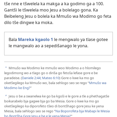
tše nne e tšwelela ka makga a ka godimo ga a 100.
Gantši le tšwelela moo Jesu a bolelago gona. Ka
Beibeleng Jesu o bolela ka Mmušo wa Modimo go feta
dilo tše dingwe ka moka.
Bala
Mareka kgaolo 1
le mengwalo ya tlase gotee
le mangwalo ao a sepedišanago le yona.
Mmušo wa Modimo ke mmušo woo Modimo a o hlomilego
a
legodimong wo a tlago go o diriša go fetoša lefase gore e be
paradeise. (
Daniele 2:44;
Mateo 6:10
) Gore o kwe ka mo go
oketšegilego ka Mmušo wo, bala sehlogo seo se rego “
Mmušo wa
Modimo ke Eng?
”
Jesu o be a swanelwa ke go ba kgoši e le gore a tle a phethagatše
b
boikarabelo bja gagwe bja go ba Mesia. Gore o kwe ka mo go
oketšegilego ka diporofeto tšeo di bontšhago gore Jesu ke yena
Mesia, bala sehlogo seo se rego “
Na Boporofeta bja Mabapi le Mesia
bo Bontšha Gore Jesu e be e le yena Mesia?
”