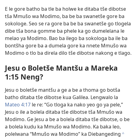
E le gore batho ba tle ba holwe ke ditaba tše dibotse
tša Mmušo wa Modimo, ba be ba swanetše gore ba
sokologe. Seo se ra gore ba be ba swanetše go tlogela
dibe tša bona gomme ba phele ka go dumelelana le
melao ya Modimo. Bao ba ilego ba sokologa ba ile ba
bontšha gore ba a dumela gore ka nnete Mmušo wa
Modimo o tlo ba direla dilo tše dibotse nakong e tlago.
Jesu o Boletše Mantšu a Mareka
1:15 Neng?
Jesu o boletše mantšu a ge a be a thoma go botša
batho ditaba tše dibotse kua Galilea. Lengwalo la
Mateo 4:17
le re: “Go tloga ka nako yeo go ya pele,”
Jesu o ile a bolela ditaba tše dibotse tša Mmušo wa
Modimo. Ge Jesu a be a bolela ditaba tše dibotse, o be
a bolela kudu ka Mmušo wa Modimo. Ka baka leo,
polelwana “Mmušo wa Modimo” ka Diebangeding
c