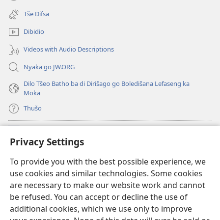
(opens
window)
new
Tše Difsa
window)
Dibidio
Videos with Audio Descriptions
Nyaka go JW.ORG
Dilo Tšeo Batho ba di Dirišago go Boledišana Lefaseng ka
Moka
Thušo
Ntšha Moneelo
(opens
Privacy Settings
new
window)
Watchtower LAEPRARI YA INTHANETENG™
To provide you with the best possible experience, we
(opens
use cookies and similar technologies. Some cookies
new
®
JW Hub
window)
are necessary to make our website work and cannot
(opens
be refused. You can accept or decline the use of
new
Lenaneo la
JW Library
window)
additional cookies, which we use only to improve