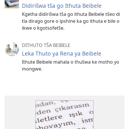
Didirišwa tša go Ithuta Beibele
Kgetha didirišwa tša go ithuta Beibele tšeo di
tla dirago gore o ipshine ka go ithuta e bile o
ikwe o kgotsofetše.
DITHUTO TŠA BEIBELE
Leka Thuto ya Rena ya Beibele
Ithute Beibele mahala o thušwa ke motho yo
mongwe.