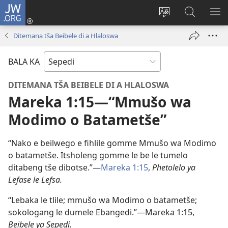
JW.ORG
Tsena
(opens
Fetoša
Nyaka
BO
new
leleme
go
LE
Ditemana tša Beibele di a Hlaloswa
window)
la
JW.ORG
LA
wepesaete
DI
BALA KA
DITEMANA TŠA BEIBELE DI A HLALOSWA
Mareka 1:15​—“Mmušo wa
Modimo o Batametše”
“Nako e beilwego e fihlile gomme Mmušo wa Modimo
o batametše. Itsholeng gomme le be le tumelo
ditabeng tše dibotse.”—
Mareka 1:15
,
Phetolelo ya
Lefase le Lefsa.
“Lebaka le tlile; mmušo wa Modimo o batametše;
sokologang le dumele Ebangedi.”—Mareka 1:15,
Beibele ya Sepedi.