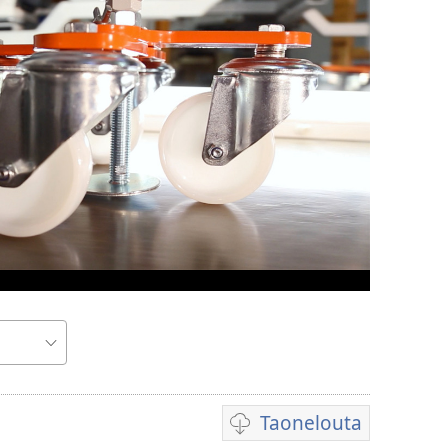
Taonelouta
Mekgwa