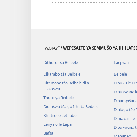
®
JW.ORG
/ WEPESAETE YA SEMMUŠO YA DIHLATSE
Dithuto tša Beibele
Laeprari
Dikarabo tša Beibele
Beibele
Ditemana tša Beibele di a
Dipuku le D
Hlaloswa
Dipukwana l
Thuto ya Beibele
Dipampišana 
Didirišwa tša go Ithuta Beibele
Dihlogo tše
Khutšo le Lethabo
Dimakasine
Lenyalo le Lapa
Dipukwana t
Bafsa
Mananeo