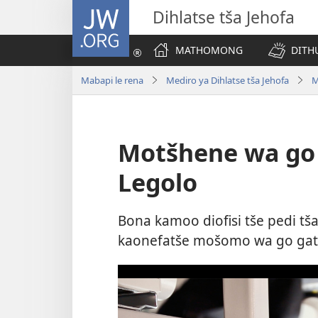
JW.ORG
Dihlatse tša Jehofa
MATHOMONG
DITH
Mabapi le rena
Mediro ya Dihlatse tša Jehofa
M
Motšhene wa go 
Legolo
Bona kamoo diofisi tše pedi tš
kaonefatše mošomo wa go gati