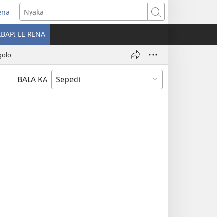
ena
pens
Nyaka
ew
BAPI LE RENA
indow)
golo
BALA KA