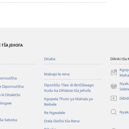
ya
go
taonelouta
dibidio
 TŠA JEHOFA
Ditaba
Dilinki tša
Kgope
Mabapi le rena
Mahal
iporoutšha
Nyak
Dipotšišo Tšeo di Botšišwago
e Diporoutšha
(opens
Selet
Kudu ka Dihlatse tša Jehofa
new
le Ditaletšo
Dibid
Kgopela Thuto ya Mahala ya
window)
 Dingwe
Beibele
Nyak
Re Ngwalele
ša Seboka
Etela Diofisi tša Rena