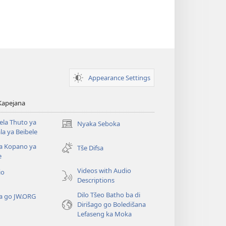
Appearance Settings
 Kapejana
la Thuto ya
Nyaka Seboka
(opens
a ya Beibele
new
a Kopano ya
window)
Tše Difsa
e
Videos with Audio
io
Descriptions
Dilo Tšeo Batho ba di
a go JW.ORG
Dirišago go Boledišana
Lefaseng ka Moka