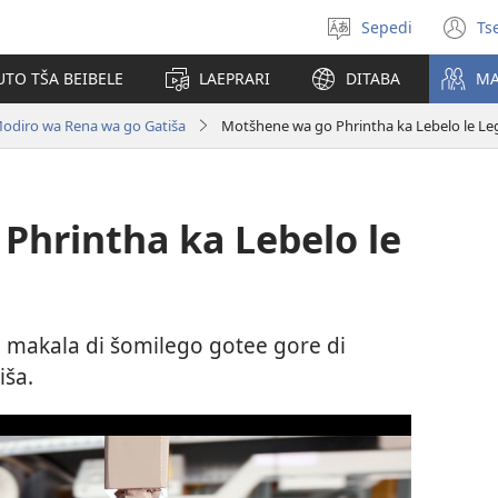
Sepedi
Ts
Kgetha
(o
leleme
n
UTO TŠA BEIBELE
LAEPRARI
DITABA
MA
w
odiro wa Rena wa go Gatiša
Motšhene wa go Phrintha ka Lebelo le Le
Phrintha ka Lebelo le
a makala di šomilego gotee gore di
ša.