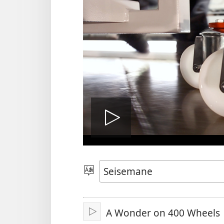
Play
video
Kgetha
Leleme
A Wonder on 400 Wheels
Bapala