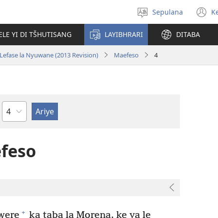
Sepulana
K
Kgeta
(
mmolabolo
n
ELE YI DI TŠHUTISANG
LAYIBHRARI
DITABA
w
 Lefase la Nyuwane (2013 Revision)
Maefeso
4
Karoganyo
efeso
+
were
ka taba la Morena, ke ya le