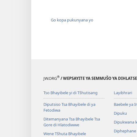
Go kopa pukunyana yo
®
JW.ORG
/ WEPSAYITE YA SEMMUŠO YA DIHLATSE
Tso Bhayibele yi di Tšhutisang
Layibhrari
Diputsiso Tsa Bhayibele di ya
Baebele ya 
Fetodiwa
Dipuku
Ditemanyana Tsa Bhayibele Tsa
Dipukwana l
Gore di Hlatodiwwe
Diphephane
Wene Tšhuta Bhayibele