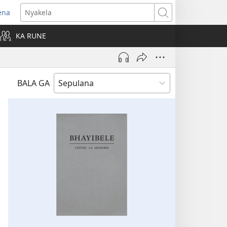
ena
opens
Nyakela
ew
KA RUNE
indow)
BALA GA