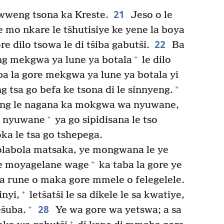
21
iwweng tsona ka Kreste.
Jeso o le
e mo nkare le tšhutisiye ke yene la boya
22
re dilo tsowa le di tšiba gabutši.
Ba
+
eng mekgwa ya lune ya botala
le dilo
ba la gore mekgwa ya lune ya botala yi
+
ang tsa go befa ke tsona di le sinnyeng.
ong le nagana ka mokgwa wa nyuwane,
+
a nyuwane
ya go sipidisana le tso
ka le tsa go tshepega.
bolabola matsaka, ye mongwana le ye
+
le moyagelane wage
ka taba la gore ye
rune o maka gore mmele o felegelele.
+
nyi,
letšatši le sa dikele le sa kwatiye,
28
+
ešuba.
Ye wa gore wa yetswa; a sa
+