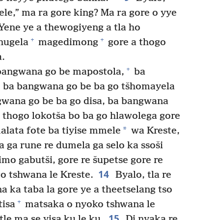
le,” ma ra gore king? Ma ra gore o yye
Yene ye a thewogiyeng a tla ho
+
+
inugela
magedimong
gore a thogo
.
+
bangwana go be mapostola,
ba
ba bangwana go be ba go tšhomayela
wana go be ba go disa, ba bangwana
 thogo lokotša bo ba go hlawolega gore
*
lata fote ba tiyise mmele
wa Kreste,
ga rune re dumela ga selo ka ssoši
mo gabutši, gore re šupetse gore re
14
o tshwana le Kreste.
Byalo, tla re
 ka taba la gore ye a theetselang tso
+
tisa
matsaka o nyoko tshwana le
15
le ma se yisa ku le ku.
Di nyaka re