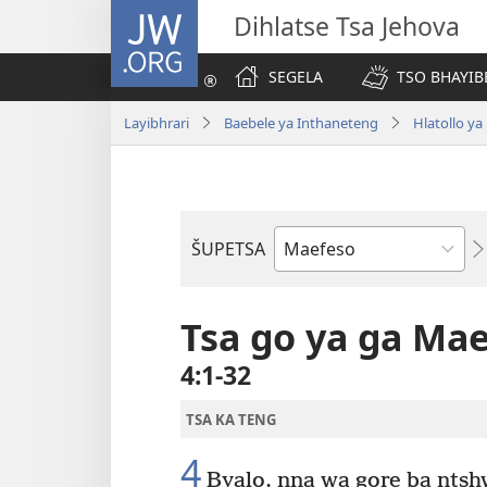
JW.ORG
Dihlatse Tsa Jehova
SEGELA
TSO BHAYIB
Layibhrari
Baebele ya Inthaneteng
Hlatollo ya
ŠUPETSA
Puku
ya
Baebele
Tsa go ya ga Ma
4:1-32
TSA KA TENG
4
Byalo, nna wa gore ba ntsh