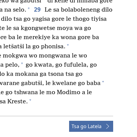
ko wa gabutši
di kene di mmaba gore
29
+
a na selo.
Le sa bolaboleneng dilo
dilo tsa go yagisa gore le thogo tiyisa
e le sa kgongwetse moya wa go
re ba le merekiye ka wona gore ba
+
letšatši la go phonisa.
le mokgwa wo mongwana le wo
+
a pelo,
go kwata, go fufulela, go
ilo ka mokana ga tsona tsa go
+
warane gabutši, le kwelane go baba
ole go tshwana le mo Modimo a le
+
sa Kreste.
Tsa go Latela