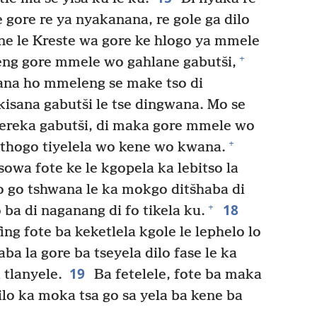
 gore re ya nyakanana, re gole ga dilo
ne le Kreste wa gore ke hlogo ya mmele
+
ng gore mmele wo gahlane gabutši,
ana ho mmeleng se make tso di
isana gabutši le tse dingwana. Mo se
ereka gabutši, di maka gore mmele wo
+
 thogo tiyelela wo kene wo kwana.
sowa fote ke le kgopela ka lebitso la
o go tshwana le ka mokgo ditšhaba di
18
+
 ba di naganang di fo tikela ku.
ng fote ba keketlela kgole le lephelo lo
a la gore ba tseyela dilo fase le ka
19
 tlanyele.
Ba fetelele, fote ba maka
lo ka moka tsa go sa yela ba kene ba