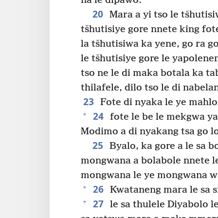
na le dipawo.
20
Mara a yi tso le tšhutis
tšhutisiye gore nnete king fot
la tšhutisiwa ka yene, go ra go
le tšhutisiye gore le yapolen
tso ne le di maka botala ka ta
thilafele, dilo tso le di nabel
23
Fote di nyaka le ye mahl
24
+
fote le be le mekgwa y
Modimo a di nyakang tsa go lo
25
Byalo, ka gore a le sa 
mongwana a bolabole nnete 
mongwana le ye mongwana wa 
26
+
Kwataneng mara le sa si
27
+
le sa thulele Diyabolo l