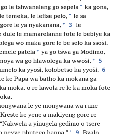
+
kgo le tshwaneleng go sepela
ka gona,
+
le temeka, le lefise pelo,
le sa
3
+
 gore le ya nyakanana,
le
 dule le mamarelanne fote le bebiye ka
lega wo maka gore le be selo ka ssoši.
+
emele patela
ya go tšwa ga Modimo,
5
+
moya wa go hlawolega ka wwoši,
6
umelo ka yyoši, kolobetso ka yyoši,
e ke Papa wa batho ka mokana ga
a moka, o re lawola re le ka moka fote
moka.
mongwana le ye mongwana wa rune
 Kreste ke yene a makiyeng gore re
“Nakwela a yinugela gedimo o tsere
9
+
 o neyye phutego banna.”
Byalo,