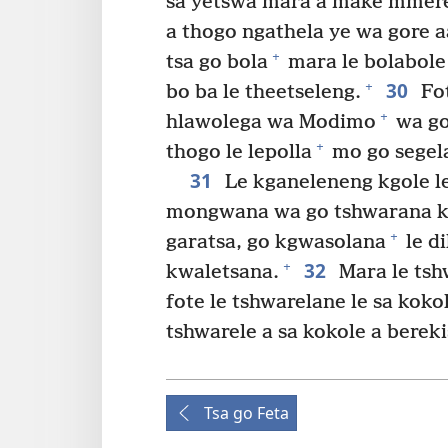
sa yetswa mara a make mmere
a thogo ngathela ye wa gore a
+
tsa go bola
mara le bolabole 
30
+
bo ba le theetseleng.
Fot
+
hlawolega wa Modimo
wa go
+
thogo le lepolla
mo go segela 
31
Le kganeleneng kgole 
mongwana wa go tshwarana k
+
garatsa, go kgwasolana
le d
32
+
kwaletsana.
Mara le tsh
fote le tshwarelane le sa kok
tshwarele a sa kokole a bereki
Tsa go Feta