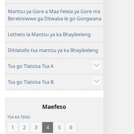
Hlawolega
ya
go
Mantsu ya Gore a Maa Felela ya Gore ma
Hlawolega
Berekisiwwe ga Ditwaba le go Gongwana
Letheto la Mantsu ya ka Bhayibeleng
Dihlatollo tsa mantsu ya ka Bhayibeleng
Tsa go Tlatsisa Tsa A
Šupetsa
tsa
Tsa go Tlatsisa Tsa B
go
Šupetsa
tlala
tsa
go
Maefeso
tlala
TSA KA TENG
1
2
3
4
5
6