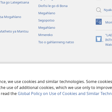
 Tsa go Lategetsana
Diofisi le go di Bona
Nyak
Megahlano
Tsa Mogahlano
Segopotso
Mon
(opens
Megahlano
new
 Matheto ya Mantsu
window)
Mmereko
"LA
INT
Tso o gahlanneng natso
(opens
Wat
new
window)
a go Theetsediwa
ibele Tsa Nkare ke
ence, we use cookies and similar technologies. Some cooki
the use of additional cookies, which we use only to improve 
, read the
Global Policy on Use of Cookies and Similar Tech
and Tract Society of Pennsylvania.
MELAWO YA GO BEREKISA
|
MOLAWO 