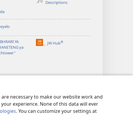
Descriptions
ela
eyelo
EBHRARI YA
®
JW Hub
(opens
HANETENG ya
new
chtower"
window)
es are necessary to make our website work and
your experience. None of this data will ever
nologies
. You can customize your settings at
WA SEPHIRI
|
PRIVACY SETTINGS