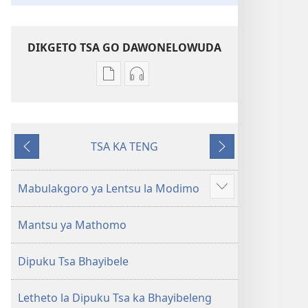
DIKGETO TSA GO DAWONELOWUDA
Dikgeto
Dikgeto
tsa
tsa
go
go
dawonelowuda
dawonelowuda
TSA KA TENG
dikgatiso
tsa
Tsa
Tsa
Hlatollo
go
go
go
ya
theetsela
Feta
Latela
Mabulakgoro ya Lentsu la Modimo
Šupetsa
Lefase
Hlatollo
tsa
la
ya
Mantsu ya Mathomo
go
Nyuwane
Lefase
tlala
ya
la
Dipuku Tsa Bhayibele
Mangwalo
Nyuwane
ya
ya
go
Mangwalo
Letheto la Dipuku Tsa ka Bhayibeleng