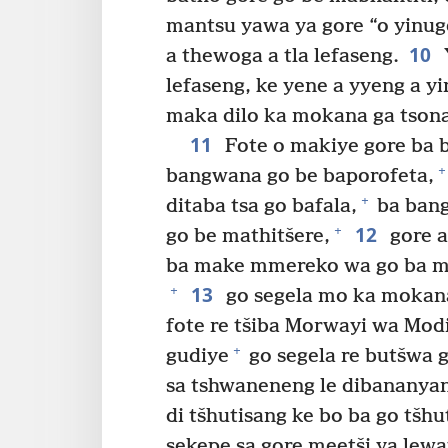
mantsu yawa ya gore “o yinuge
10
a thewoga a tla lefaseng.
lefaseng, ke yene a yyeng a y
maka dilo ka mokana ga tsona
11
Fote o makiye gore ba 
+
bangwana go be baporofeta,
+
ditaba tsa go bafala,
ba bang
12
+
go be mathitšere,
gore a
ba make mmereko wa go ba ma
13
+
go segela mo ka mokana 
fote re tšiba Morwayi wa Modi
+
gudiye
go segela re butšwa g
sa tshwaneneng le dibananyana
di tšhutisang ke bo ba go tšhu
sekepe sa gore meetši ya lewat