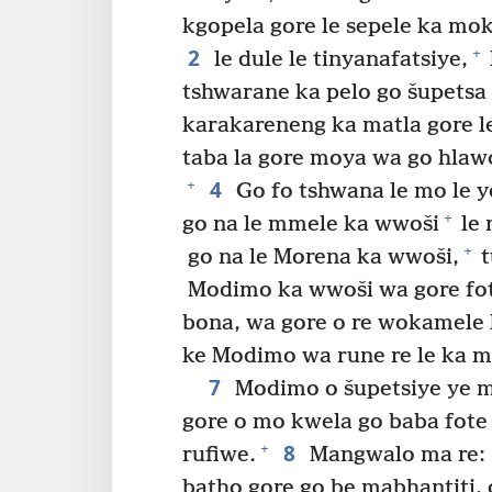
kgopela gore le sepele ka mo
2
+
le dule le tinyanafatsiye,
tshwarane ka pelo go šupetsa
karakareneng ka matla gore le
taba la gore moya wa go hlawo
4
+
Go fo tshwana le mo le y
+
go na le mmele ka wwoši
le 
+
go na le Morena ka wwoši,
t
Modimo ka wwoši wa gore fot
bona, wa gore o re wokamele k
ke Modimo wa rune re le ka 
7
Modimo o šupetsiye ye 
gore o mo kwela go baba fote
8
+
rufiwe.
Mangwalo ma re: 
batho gore go be mabhantiti,