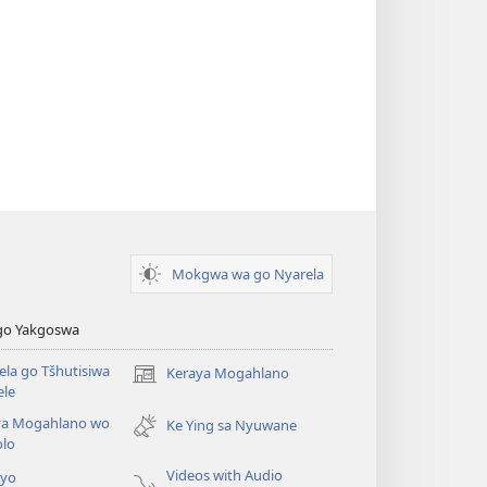
Mokgwa wa go Nyarela
a go Yakgoswa
la go Tšhutisiwa
Keraya Mogahlano
(opens
ele
new
ya Mogahlano wo
window)
Ke Ying sa Nyuwane
lo
Videos with Audio
iyo