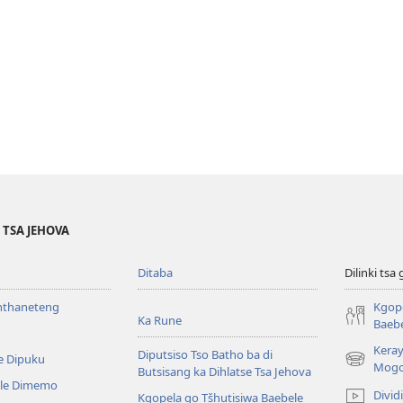
 TSA JEHOVA
Ditaba
Dilinki ts
Inthaneteng
Kgope
Ka Rune
Baeb
Kera
Diputsiso Tso Batho ba di
e Dipuku
(opens
Mogo
Butsisang ka Dihlatse Tsa Jehova
new
 le Dimemo
Divid
Kgopela go Tšhutisiwa Baebele
window)