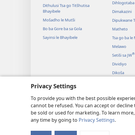
Dihlogotaba
Dithulusi Tsa go Titšhutisa
Bhayibele
Dimakazini
Mošadho le Mutši
Dipukwane 
Bo ba Gore ba sa Gola
Matheto
Sayinsi le Bhayibele
Tsa go ba le
Melawo
®
Setiši sa JW
Dividiyo
Dikoša
Diderama Ts
Privacy Settings
Go Bala Bhay
Derama
To provide you with the best possible experi
cannot be refused. You can accept or decline 
be sold or used for marketing. To learn more
any time by going to
Privacy Settings
.
Copyright
© 2026 Watch Tower Bible 