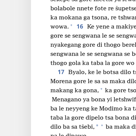
bolabole nnete fote re šupetse
ka mokana ga tsona, re tshwa
16
+
wowa.
Ke yene a makiye
gore se sengwana le se sengw
nyakegang gore di thogo berek
sengwana le se sengwana se b
thogo gola ka taba la gore wo
17
Byalo, ke le botsa dilo t
Morena gore le sa sa maka dil
+
makang ka gona,
ka gore tso
Menagano ya bona yi letshwifi
ba le neyyeng ke Modimo ka tab
taba la gore dipelo tsa bona di
+
*
dilo ba sa tšebi,
ba maka di