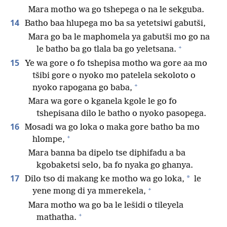
Mara motho wa go tshepega o na le sekguba.
14
Batho baa hlupega mo ba sa yetetsiwi gabutši,
Mara go ba le maphomela ya gabutši mo go na
+
le batho ba go tlala ba go yeletsana.
15
Ye wa gore o fo tshepisa motho wa gore aa mo
tšibi gore o nyoko mo patelela sekoloto o
+
nyoko rapogana go baba,
Mara wa gore o kganela kgole le go fo
tshepisana dilo le batho o nyoko pasopega.
16
Mosadi wa go loka o maka gore batho ba mo
+
hlompe,
Mara banna ba dipelo tse diphifadu a ba
kgobaketsi selo, ba fo nyaka go ghanya.
17
*
Dilo tso di makang ke motho wa go loka,
le
+
yene mong di ya mmerekela,
Mara motho wa go ba le lešidi o tileyela
+
mathatha.