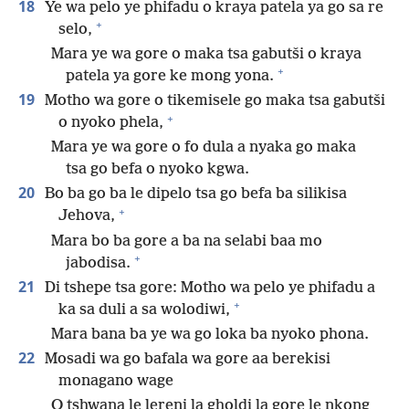
18
Ye wa pelo ye phifadu o kraya patela ya go sa re
+
selo,
Mara ye wa gore o maka tsa gabutši o kraya
+
patela ya gore ke mong yona.
19
Motho wa gore o tikemisele go maka tsa gabutši
+
o nyoko phela,
Mara ye wa gore o fo dula a nyaka go maka
tsa go befa o nyoko kgwa.
20
Bo ba go ba le dipelo tsa go befa ba silikisa
+
Jehova,
Mara bo ba gore a ba na selabi baa mo
+
jabodisa.
21
Di tshepe tsa gore: Motho wa pelo ye phifadu a
+
ka sa duli a sa wolodiwi,
Mara bana ba ye wa go loka ba nyoko phona.
22
Mosadi wa go bafala wa gore aa berekisi
monagano wage
O tshwana le lereni la gholdi la gore le nkong