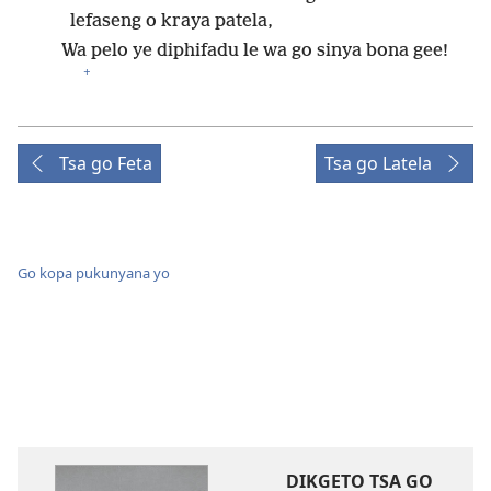
lefaseng o kraya patela,
Wa pelo ye diphifadu le wa go sinya bona gee!
+
Tsa go Feta
Tsa go Latela
Go kopa pukunyana yo
DIKGETO TSA GO