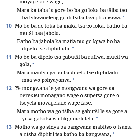
moyagelane wage,
Mara ka taba la gore bo ba go loka ba tšiba tso
+
ba tshwaneleng go di tšiba baa phonisiwa.
10
Mo bo ba go loka ba maka tsa go loka, batho ba
mutši baa jabola,
Batho ba jabola ka matla mo go kgwa bo ba
+
dipelo tse diphifadu.
11
Mo bo ba dipelo tsa gabutši ba rufiwa, mutši wa
+
gola,
Mara mantsu ya bo ba dipelo tse diphifadu
+
maa wo pshyayanya.
12
Ye mongwana le ye mongwana wa gore aa
berekisi monagano wage o šupetsa gore o
tseyela moyagelane wage fase,
Mara motho wa go tšiba sa gabutši le sa gore a
+
yi sa gabutši wa tikgomolelela.
13
Motho wa go sinya ba bangwana mabitso o tsama
+
a ntsha diphiri tsa batho ba bangwana,