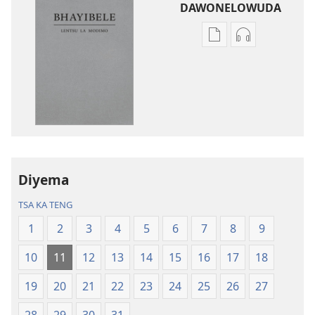
DAWONELOWUDA
Dikgeto
Dikgeto
tsa
tsa
go
go
dawonelowuda
dawonelowu
dikgatiso
tsa
Hlatollo
go
ya
theetsela
Lefase
Hlatollo
la
ya
Diyema
Nyuwane
Lefase
TSA KA TENG
ya
la
Mangwalo
Nyuwane
1
2
3
4
5
6
7
8
9
ya
ya
10
11
12
13
14
15
16
17
18
go
Mangwalo
Hlawolega
ya
19
20
21
22
23
24
25
26
27
go
Hlawolega