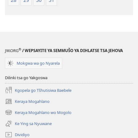
28
29
30
31
®
JW.ORG
/ WEPSAYITE YA SEMMUŠO YA DIHLATSE TSA JEHOVA
Mokgwa wa go Nyarela
Dilinki tsa go Yakgoswa
Kgopela go Tšhutisiwa Baebele
Keraya Mogahlano
(opens
new
Keraya Mogahlano wo Mogolo
(opens
window)
new
Ke Ying sa Nyuwane
window)
Dividiyo