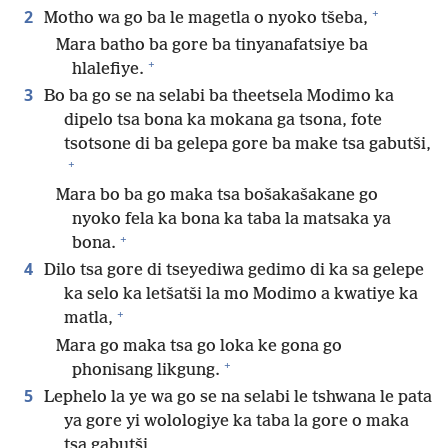
+
2
Motho wa go ba le magetla o nyoko tšeba,
Mara batho ba gore ba tinyanafatsiye ba
+
hlalefiye.
3
Bo ba go se na selabi ba theetsela Modimo ka
dipelo tsa bona ka mokana ga tsona, fote
tsotsone di ba gelepa gore ba make tsa gabutši,
+
Mara bo ba go maka tsa bošakašakane go
nyoko fela ka bona ka taba la matsaka ya
+
bona.
4
Dilo tsa gore di tseyediwa gedimo di ka sa gelepe
ka selo ka letšatši la mo Modimo a kwatiye ka
+
matla,
Mara go maka tsa go loka ke gona go
+
phonisang likgung.
5
Lephelo la ye wa go se na selabi le tshwana le pata
ya gore yi wolologiye ka taba la gore o maka
tsa gabutši,