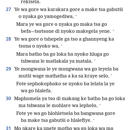
rekisela.
27
Ye wa gore wa karakara gore a make tsa gabutši
+
o nyaka go yamogediwa,
Mara ye wa gore o nyaka go maka tsa go
+
befa⁠—tsotsone di nyoko makegela yene.
28
Ye wa gore o tshepele ga tso a ghannyeng ka
+
tsona o nyoko wa,
Mara batho ba go loka ba nyoko hluga go
+
tshwana le matlakala ya matala.
29
Ye mongwana le ye mongwana wa go leyela ba
+
mutši wage mathatha a ka sa kraye selo,
Fote sephokophoko se nyoko ba lelata la ye
wa go hlalefa.
30
Maphomela ya tso di makang ke batho ba go loka
+
ma tshwana le mohlare wa lephelo,
Fote ye wa go hlohletsela ba bangwana gore
+
ba make tsa gabutši o hlalefiye.
31
Mo nkare ka nnete motho wa go loka wa mo