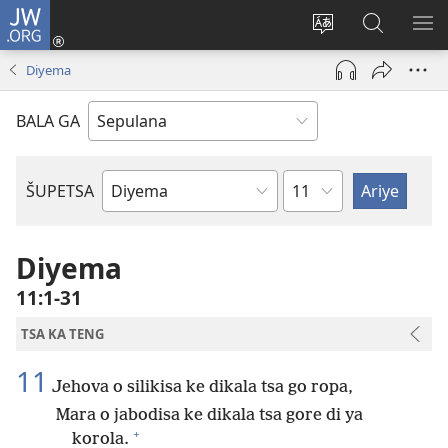
JW.ORG
Kena
(opens
Fetola
Nyakela
ŠU
new
mmolabolo
ga
ME
Diyema
window)
JW.ORG
BALA GA
Karoganyo
ŠUPETSA
Puku
ya
Baebele
Diyema
11:1-31
TSA KA TENG
11
Jehova o silikisa ke dikala tsa go ropa,
Mara o jabodisa ke dikala tsa gore di ya
+
korola.