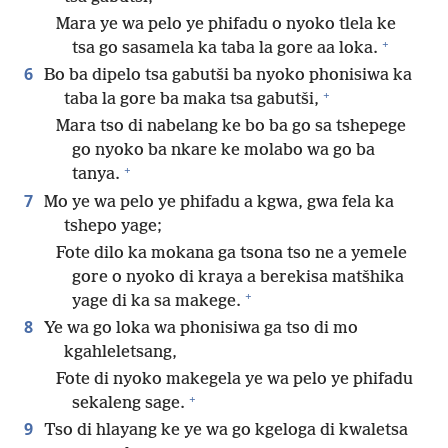
Mara ye wa pelo ye phifadu o nyoko tlela ke
+
tsa go sasamela ka taba la gore aa loka.
6
Bo ba dipelo tsa gabutši ba nyoko phonisiwa ka
+
taba la gore ba maka tsa gabutši,
Mara tso di nabelang ke bo ba go sa tshepege
go nyoko ba nkare ke molabo wa go ba
+
tanya.
7
Mo ye wa pelo ye phifadu a kgwa, gwa fela ka
tshepo yage;
Fote dilo ka mokana ga tsona tso ne a yemele
gore o nyoko di kraya a berekisa matšhika
+
yage di ka sa makege.
8
Ye wa go loka wa phonisiwa ga tso di mo
kgahleletsang,
Fote di nyoko makegela ye wa pelo ye phifadu
+
sekaleng sage.
9
Tso di hlayang ke ye wa go kgeloga di kwaletsa