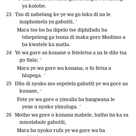
ya kolobe.
23
Tso di nabelang ke ye wa go loka di na le
+
maphomela ya gabutši,
Mara tso bo ba dipelo tse diphifadu ba
tshepeleng ga tsona di maka gore Modimo a
ba kwatele ka matla.
24
Ye wa gore aa konane o feleletsa a na le dilo tsa
+
go tlala;
Mara ye wa gore wa konana, o fo fetsa a
+
hlupega.
25
Dilo di nyoko mo sepelela gabutši ye wa gore aa
+
konane,
Fote ye wa gore o yimulla ba bangwana le
+
yene o nyoko yimuluga.
26
Motho wa gore o konana mabele, batho ba ka sa
mmolabole gabutši,
Mara ba nyoko rufa ye wa gore wa ba