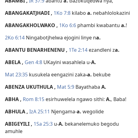
ABAMBI
,
IR 37:9
abantu
a.
bazokuqedwa nya,
ABANGAKATJHADI
,
1Ko 7:8
kilabo
a.
nebahlolokazini
ABANGAKHOLWAKO
,
1Ko 6:6
phambi kwabantu
a.
!
2Ko 6:14
Ningabotjhelwa ejogini linye n
a.
ABANTU BENARHENENU
,
1Te 2:14
ezandleni z
a.
ABELA
,
Gen 4:8
UKayini wasahlela u-
A.
Mat 23:35
kusukela eengazini zaka
-a.
bekube
ABENZA UKUTHULA
,
Mat 5:9
Bayathaba
A.
ABHA
,
Rom 8:15
esirhuwelela ngawo sithi:
A.
,
Baba!
ABHULA
,
IzA 25:11
Njengama-
a.
wegolide
ABIGEYILI
,
1Sa 25:3
u-
A.
bekanelemuko begodu
amuhle