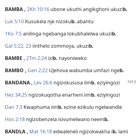
BAMBA
,
2Kh 10:16
ubone ukuthi angikghoni ukuzi
b.
Luk 5:10
Kusukela nje nizoku
b.
abantu
1Ko 7:5
anilinga ngebanga lokubhalelwa ukuzi
b.
Gal 5:22, 23
iinthelo zommoya, ukuzi
b.
BAMBE
,
2Tm 2:24
izi
b.
nayoniweko
BAMBO
,
Gen 2:22
UJehova wabumba umfazi nge
b.
BANDANA
,
Lev 26:6
ngizokususa iim
b.
eziyingozi
Hez 34:25
ngizokuqotha enarheni iim
b.
eziyingozi
Dan 7:3
Kwaphuma iim
b.
ezine ezikulu ngelwandle
Hos 2:18
ngizobenzela isivumelwano neem
b.
BANDLA
,
Mat 16:18
edwaleneli ngizokwakha i
b.
lami