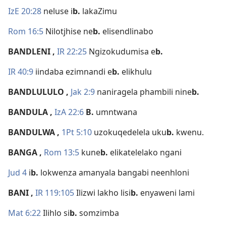
IzE 20:28
neluse i
b.
lakaZimu
Rom 16:5
Nilotjhise ne
b.
elisendlinabo
BANDLENI
,
IR 22:25
Ngizokudumisa e
b.
IR 40:9
iindaba ezimnandi e
b.
elikhulu
BANDLULULO
,
Jak 2:9
naniragela phambili nine
b.
BANDULA
,
IzA 22:6
B.
umntwana
BANDULWA
,
1Pt 5:10
uzokuqedelela uku
b.
kwenu.
BANGA
,
Rom 13:5
kune
b.
elikatelelako ngani
Jud 4
i
b.
lokwenza amanyala bangabi neenhloni
BANI
,
IR 119:105
Ilizwi lakho lisi
b.
enyaweni lami
Mat 6:22
Ilihlo si
b.
somzimba