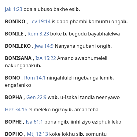
Jak 1:23
oqala ubuso bakhe esi
b.
BONIKO
,
Lev 19:14
isiqabo phambi komuntu onga
b.
BONILE
,
Rom 3:23
boke
b.
begodu bayabhalelwa
BONILEKO
,
Jwa 14:9
Nanyana ngubani ongi
b.
BONISANA
,
IzA 15:22
Amano awaphumeleli
nakunganaku
b.
BONO
,
Rom 14:1
ningahluleli ngebanga lemi
b.
engafaniko
BOPHA
,
Gen 22:9
wa
b.
u-Isaka izandla neenyawo
Hez 34:16
elimeleko ngizoyi
b.
amanceba
BOPHE
,
Isa 61:1
bona ngi
b.
iinhliziyo eziphukileko
BOPHO
,
Mtj 12:13
koke lokhu si
b.
somuntu