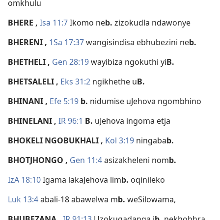
omkhulu
BHERE
,
Isa 11:7
Ikomo ne
b.
zizokudla ndawonye
BHERENI
,
1Sa 17:37
wangisindisa ebhubezini ne
b.
BHETHELI
,
Gen 28:19
wayibiza ngokuthi yi
B.
BHETSALELI
,
Eks 31:2
ngikhethe u
B.
BHINANI
,
Efe 5:19
b.
nidumise uJehova ngombhino
BHINELANI
,
IR 96:1
B.
uJehova ingoma etja
BHOKELI NGOBUKHALI
,
Kol 3:19
ningaba
b.
BHOTJHONGO
,
Gen 11:4
asizakheleni nom
b.
IzA 18:10
Igama lakaJehova lim
b.
oqinileko
Luk 13:4
abali-18 abawelwa m
b.
weSilowama,
BHUBEZANA
,
IR 91:13
Uzokugadanga i
b.
nekhobhra