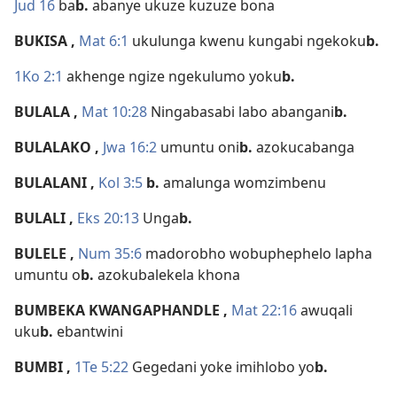
Jud 16
ba
b.
abanye ukuze kuzuze bona
BUKISA
,
Mat 6:1
ukulunga kwenu kungabi ngekoku
b.
1Ko 2:1
akhenge ngize ngekulumo yoku
b.
BULALA
,
Mat 10:28
Ningabasabi labo abangani
b.
BULALAKO
,
Jwa 16:2
umuntu oni
b.
azokucabanga
BULALANI
,
Kol 3:5
b.
amalunga womzimbenu
BULALI
,
Eks 20:13
Unga
b.
BULELE
,
Num 35:6
madorobho wobuphephelo lapha
umuntu o
b.
azokubalekela khona
BUMBEKA KWANGAPHANDLE
,
Mat 22:16
awuqali
uku
b.
ebantwini
BUMBI
,
1Te 5:22
Gegedani yoke imihlobo yo
b.