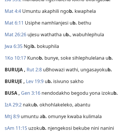
Mat 4:4
Umuntu akaphili ngo
b.
kwaphela
Mat 6:11
Usiphe namhlanjesi u
b.
bethu
Mat 26:26
uJesu wathatha u
b.
, wabuhlephula
Jwa 6:35
Ngi
b.
bokuphila
1Ko 10:17
Kuno
b.
bunye, soke sihlephulelana u
b.
BURUJA
,
Rut 2:8
uBhowazi wathi, ungasayoku
b.
BURUJE
,
Lev 19:9
u
b.
isivuno sakho
BUSA
,
Gen 3:16
nendodakho begodu yona izoku
b.
IzA 29:2
naku
b.
okhohlakeleko, abantu
Mtj 8:9
umuntu a
b.
omunye kwaba kulimala
sAm 11:15
uzoku
b.
njengekosi bekube nini nanini