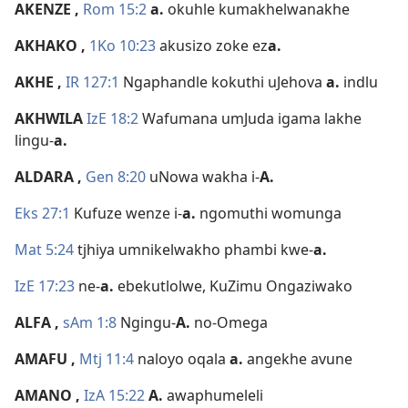
AKENZE
,
Rom 15:2
a.
okuhle kumakhelwanakhe
AKHAKO
,
1Ko 10:23
akusizo zoke ez
a.
AKHE
,
IR 127:1
Ngaphandle kokuthi uJehova
a.
indlu
AKHWILA
IzE 18:2
Wafumana umJuda igama lakhe
lingu-
a.
ALDARA
,
Gen 8:20
uNowa wakha i-
A.
Eks 27:1
Kufuze wenze i-
a.
ngomuthi womunga
Mat 5:24
tjhiya umnikelwakho phambi kwe-
a.
IzE 17:23
ne-
a.
ebekutlolwe, KuZimu Ongaziwako
ALFA
,
sAm 1:8
Ngingu-
A.
no-Omega
AMAFU
,
Mtj 11:4
naloyo oqala
a.
angekhe avune
AMANO
,
IzA 15:22
A.
awaphumeleli