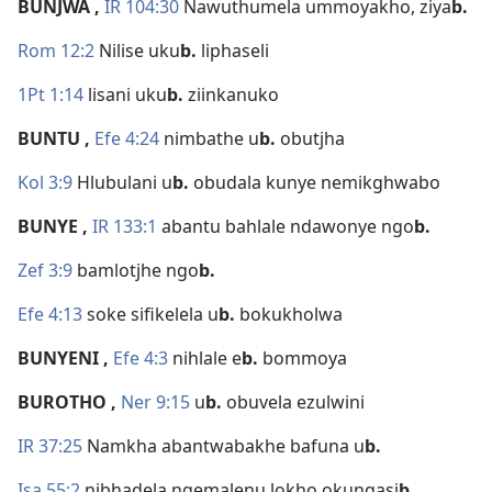
BUNJWA
,
IR 104:30
Nawuthumela ummoyakho, ziya
b.
Rom 12:2
Nilise uku
b.
liphaseli
1Pt 1:14
lisani uku
b.
ziinkanuko
BUNTU
,
Efe 4:24
nimbathe u
b.
obutjha
Kol 3:9
Hlubulani u
b.
obudala kunye nemikghwabo
BUNYE
,
IR 133:1
abantu bahlale ndawonye ngo
b.
Zef 3:9
bamlotjhe ngo
b.
Efe 4:13
soke sifikelela u
b.
bokukholwa
BUNYENI
,
Efe 4:3
nihlale e
b.
bommoya
BUROTHO
,
Ner 9:15
u
b.
obuvela ezulwini
IR 37:25
Namkha abantwabakhe bafuna u
b.
Isa 55:2
nibhadela ngemalenu lokho okungasi
b.