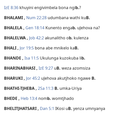
IzE 8:36
khuyini engivimbela bona ngi
b.
?
BHALAMI
,
Num 22:28
udumbana wathi ku
B.
BHALELA
,
Gen 18:14
Kunento enga
b.
uJehova na?
BHALELWA
,
Job 42:2
akunalitho o
b.
kulenza
BHALI
,
Jor 19:5
bona abe mnikelo ka
B.
BHANDE
,
Isa 11:5
Ukulunga kuzokuba li
b.
BHARINABHASI
,
IzE 9:27
u
B.
weza azomsiza
BHARUKI
,
Jor 45:2
uJehova akutjhoko ngawe
B.
BHATHI-TJHEBA
,
2Sa 11:3
B.
umka-Uriya
BHEDE
,
Heb 13:4
nom
b.
womtjhado
BHELITJHATSARI
,
Dan 5:1
IKosi u
B.
yenza umnyanya