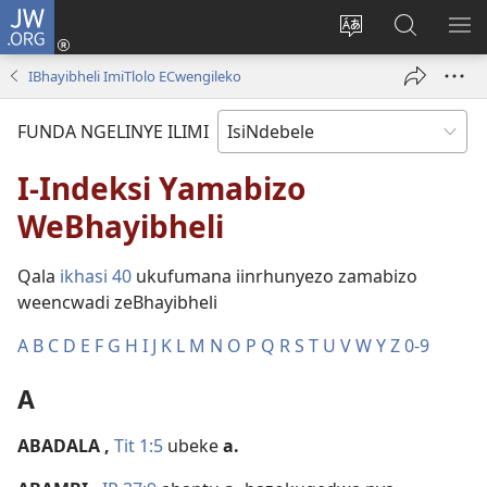
JW.ORG
Thungela
(opens
Tjhentjha
Setjha
VE
new
ilimi
Ku-
IR
IBhayibheli ImiTlolo ECwengileko
window)
lezinzolwazi
JW.ORG
FUNDA NGELINYE ILIMI
I-Indeksi Yamabizo
WeBhayibheli
Qala
ikhasi 40
ukufumana iinrhunyezo zamabizo
weencwadi zeBhayibheli
A
B
C
D
E
F
G
H
I
J
K
L
M
N
O
P
Q
R
S
T
U
V
W
Y
Z
0-9
A
ABADALA
,
Tit 1:5
ubeke
a.