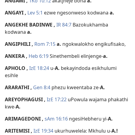
ANGAWI
,
1Ko 10:12
akatjheje bona
a.
ANGAYI
,
Lev 5:1
ezwe ngesonweso kodwana
a.
ANGEKHE BADINWE
,
IR 84:7
Bazokukhamba
kodwana
a.
ANGIPHILI
,
Rom 7:15
a.
ngokwalokho engikufisako,
ANKERA
,
Heb 6:19
Sinethembeli elinjenge-
a.
APHOLO
,
IzE 18:24
u-
A.
bekayindoda esikhulumi
esihle
ARARATHI
,
Gen 8:4
phezu kweentaba ze-
A.
AREYOPHAGUSI
,
IzE 17:22
uPowula wajama phakathi
kwe-
A.
ARIMAGEDONI
,
sAm 16:16
ngesiHebheru yi-
A.
ARITEMISI
,
IzE 19:34
ukurhuwelela: Mkhulu u-
A.!