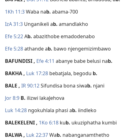
1Kh 11:3
Waba na
b.
abama-700
IzA 31:3
Unganikeli a
b.
amandlakho
Efe 5:22
A
b.
abazithobe emadodenabo
Efe 5:28
athande a
b.
bawo njengemizimbawo
BAFUNDISI
,
Efe 4:11
abanye babe belusi na
b.
BAKHA
,
Luk 17:28
bebatjala, begodu
b.
BALE
,
IR 90:12
Sifundisa bona siwa
b.
njani
Jor 8:9
B.
ilizwi lakaJehova
Luk 14:28
ngokuhlala phasi a
b.
iindleko
BALEKELENI
,
1Ko 6:18
ku
b.
ukuziphatha kumbi
BALWA
,
Luk 22:37
Wa
b.
nabanganamthetho