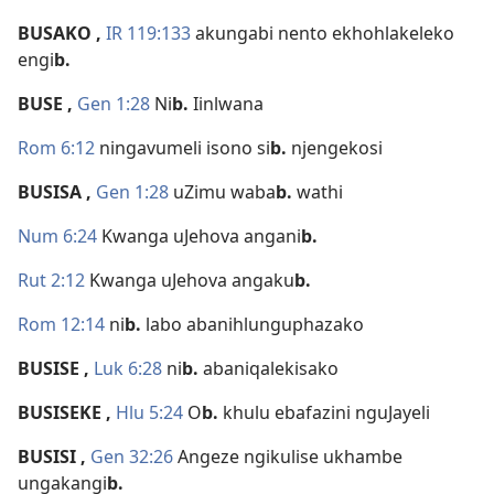
BUSAKO
,
IR 119:133
akungabi nento ekhohlakeleko
engi
b.
BUSE
,
Gen 1:28
Ni
b.
Iinlwana
Rom 6:12
ningavumeli isono si
b.
njengekosi
BUSISA
,
Gen 1:28
uZimu waba
b.
wathi
Num 6:24
Kwanga uJehova angani
b.
Rut 2:12
Kwanga uJehova angaku
b.
Rom 12:14
ni
b.
labo abanihlunguphazako
BUSISE
,
Luk 6:28
ni
b.
abaniqalekisako
BUSISEKE
,
Hlu 5:24
O
b.
khulu ebafazini nguJayeli
BUSISI
,
Gen 32:26
Angeze ngikulise ukhambe
ungakangi
b.