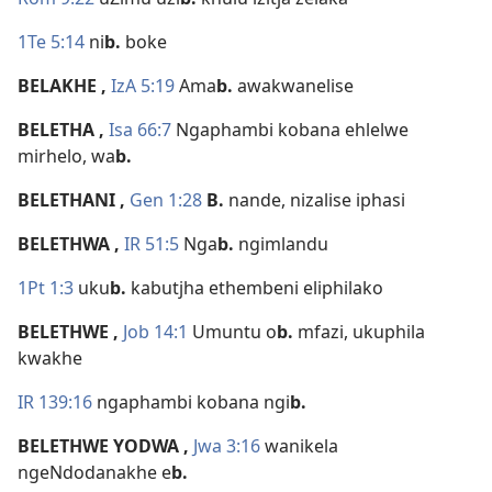
1Te 5:14
ni
b.
boke
BELAKHE
,
IzA 5:19
Ama
b.
awakwanelise
BELETHA
,
Isa 66:7
Ngaphambi kobana ehlelwe
mirhelo, wa
b.
BELETHANI
,
Gen 1:28
B.
nande, nizalise iphasi
BELETHWA
,
IR 51:5
Nga
b.
ngimlandu
1Pt 1:3
uku
b.
kabutjha ethembeni eliphilako
BELETHWE
,
Job 14:1
Umuntu o
b.
mfazi, ukuphila
kwakhe
IR 139:16
ngaphambi kobana ngi
b.
BELETHWE YODWA
,
Jwa 3:16
wanikela
ngeNdodanakhe e
b.