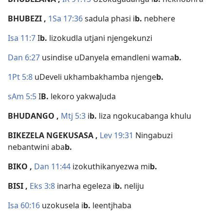
BHUBEZI
,
1Sa 17:36
sadula phasi i
b.
nebhere
Isa 11:7
I
b.
lizokudla utjani njengekunzi
Dan 6:27
usindise uDanyela emandleni wama
b.
1Pt 5:8
uDeveli ukhambakhamba njenge
b.
sAm 5:5
I
B.
lekoro yakwaJuda
BHUDANGO
,
Mtj 5:3
i
b.
liza ngokucabanga khulu
BIKEZELA NGEKUSASA
,
Lev 19:31
Ningabuzi
nebantwini aba
b.
BIKO
,
Dan 11:44
izokuthikanyezwa mi
b.
BISI
,
Eks 3:8
inarha egeleza i
b.
neliju
Isa 60:16
uzokusela i
b.
leentjhaba