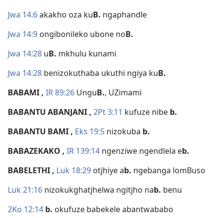
Jwa 14:6
akakho oza ku
B.
ngaphandle
Jwa 14:9
ongibonileko ubone no
B.
Jwa 14:28
u
B.
mkhulu kunami
Jwa 14:28
benizokuthaba ukuthi ngiya ku
B.
BABAMI
,
IR 89:26
Ungu
B.
, UZimami
BABANTU ABANJANI
,
2Pt 3:11
kufuze nibe
b.
BABANTU BAMI
,
Eks 19:5
nizokuba
b.
BABAZEKAKO
,
IR 139:14
ngenziwe ngendlela e
b.
BABELETHI
,
Luk 18:29
otjhiye a
b.
ngebanga lomBuso
Luk 21:16
nizokukghatjhelwa ngitjho na
b.
benu
2Ko 12:14
b.
okufuze babekele abantwababo