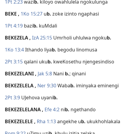
1Pt 2:23
wazi
b.
kiloyo owahlulela ngokulunga
BEKE
,
1Ko 15:27
u
b.
zoke izinto ngaphasi
1Pt 4:19
bazi
b.
kuMdali
BEKEZELA
,
IzA 25:15
Umrholi uhlulwa ngoku
b.
1Ko 13:4
Ithando liya
b.
begodu linomusa
2Pt 3:15
qalani uku
b.
kweKosethu njengesindiso
BEKEZELANI
,
Jak 5:8
Nani
b.
; qinani
BEKEZELELA
,
Ner 9:30
Waba
b.
iminyaka eminengi
2Pt 3:9
UJehova uyani
b.
BEKEZELELANA
,
Efe 4:2
ni
b.
ngethando
BEKEZELELE
,
Rha 1:13
angekhe u
b.
ukukhohlakala
Rom 9:22
uZimu uzi
b.
khulu izitja zelaka