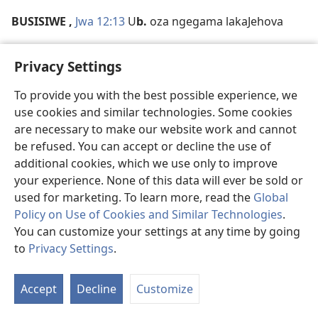
BUSISIWE
,
Jwa 12:13
U
b.
oza ngegama lakaJehova
BUSISO
,
Dut 30:19
ngibeka phambi kwenu, isi
b.
Privacy Settings
nesiqalekiso
To provide you with the best possible experience, we
IzA 10:22
Si
b.
sakaJehova esenza umuntu anjinge
use cookies and similar technologies. Some cookies
Mal 3:10
nginikghuthulele iim
b.
bekube kulapho
are necessary to make our website work and cannot
be refused. You can accept or decline the use of
Rom 1:11
ngidlulisele kini isi
b.
esivela kuZimu
additional cookies, which we use only to improve
your experience. None of this data will ever be sold or
BUSO
,
Mat 4:8
uDeveli wamtjengisa yoke imi
b.
used for marketing. To learn more, read the
Global
BUSUKU
,
IR 19:2
u
b.
no
b.
aveza ilwazi
Policy on Use of Cookies and Similar Technologies
.
You can customize your settings at any time by going
Rom 13:12
U
b.
sebukhambe khulu; imini seyitjhidele
to
Privacy Settings
.
S
BUTHAKA
,
Jak 1:19
abe
b.
ekukhulumeni, abe
Ta
b.
ekusilingekeni
Accept
Decline
Customize
of
Co
BUTHELE
,
Efe 1:10
a
b.
zoke izinto kuKrestu