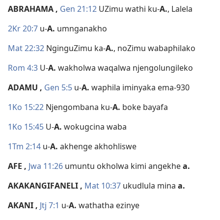
ABRAHAMA
,
Gen 21:12
UZimu wathi ku-
A.
, Lalela
2Kr 20:7
u-
A.
umnganakho
Mat 22:32
NginguZimu ka-
A.
, noZimu wabaphilako
Rom 4:3
U-
A.
wakholwa waqalwa njengolungileko
ADAMU
,
Gen 5:5
u-
A.
waphila iminyaka ema-930
1Ko 15:22
Njengombana ku-
A.
boke bayafa
1Ko 15:45
U-
A.
wokugcina waba
1Tm 2:14
u-
A.
akhenge akhohliswe
AFE
,
Jwa 11:26
umuntu okholwa kimi angekhe
a.
AKAKANGIFANELI
,
Mat 10:37
ukudlula mina
a.
AKANI
,
Jtj 7:1
u-
A.
wathatha ezinye