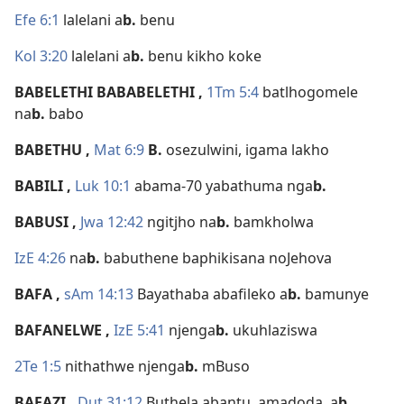
Efe 6:1
lalelani a
b.
benu
Kol 3:20
lalelani a
b.
benu kikho koke
BABELETHI BABABELETHI
,
1Tm 5:4
batlhogomele
na
b.
babo
BABETHU
,
Mat 6:9
B.
osezulwini, igama lakho
BABILI
,
Luk 10:1
abama-70 yabathuma nga
b.
BABUSI
,
Jwa 12:42
ngitjho na
b.
bamkholwa
IzE 4:26
na
b.
babuthene baphikisana noJehova
BAFA
,
sAm 14:13
Bayathaba abafileko a
b.
bamunye
BAFANELWE
,
IzE 5:41
njenga
b.
ukuhlaziswa
2Te 1:5
nithathwe njenga
b.
mBuso
BAFAZI
,
Dut 31:12
Buthela abantu, amadoda, a
b.