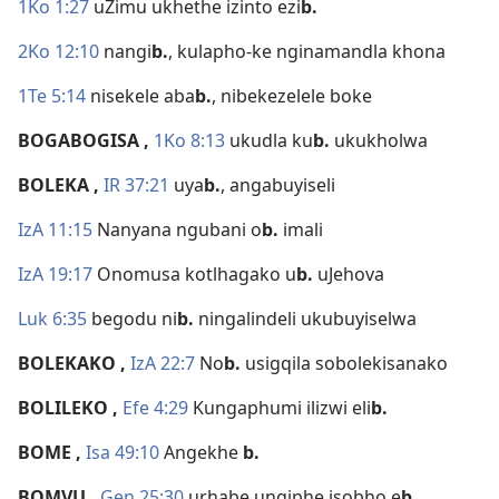
1Ko 1:27
uZimu ukhethe izinto ezi
b.
2Ko 12:10
nangi
b.
, kulapho-ke nginamandla khona
1Te 5:14
nisekele aba
b.
, nibekezelele boke
BOGABOGISA
,
1Ko 8:13
ukudla ku
b.
ukukholwa
BOLEKA
,
IR 37:21
uya
b.
, angabuyiseli
IzA 11:15
Nanyana ngubani o
b.
imali
IzA 19:17
Onomusa kotlhagako u
b.
uJehova
Luk 6:35
begodu ni
b.
ningalindeli ukubuyiselwa
BOLEKAKO
,
IzA 22:7
No
b.
usigqila sobolekisanako
BOLILEKO
,
Efe 4:29
Kungaphumi ilizwi eli
b.
BOME
,
Isa 49:10
Angekhe
b.
BOMVU
,
Gen 25:30
urhabe ungiphe isobho e
b.