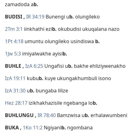
zamadoda a
b.
BUDISI
,
IR 34:19
Bunengi u
b.
olungileko
2Tm 3:1
iinkhathi ezi
b.
okubudisi ukuqalana nazo
1Pt 4:18
umuntu olungileko usindiswa
b.
1Jw 5:3
imiyalwakhe ayisi
b.
BUHLE
,
IzA 6:25
Ungafisi u
b.
bakhe ehliziywenakho
IzA 19:11
kubu
b.
kuye ukungakhumbuli isono
IzA 31:30
u
b.
bungaba lilize
Hez 28:17
izikhakhazisile ngebanga lo
b.
BUHLUNGU
,
IR 78:40
Bamzwisa u
b.
erhalawumbeni
BUKA
,
1Ko 11:2
Ngiyani
b.
ngombana