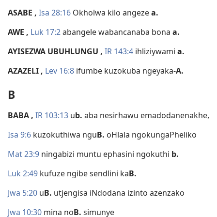
ASABE
,
Isa 28:16
Okholwa kilo angeze
a.
AWE
,
Luk 17:2
abangele wabancanaba bona
a.
AYISEZWA UBUHLUNGU
,
IR 143:4
ihliziywami
a.
AZAZELI
,
Lev 16:8
ifumbe kuzokuba ngeyaka-
A.
B
BABA
,
IR 103:13
u
b.
aba nesirhawu emadodanenakhe,
Isa 9:6
kuzokuthiwa ngu
B.
oHlala ngokungaPheliko
Mat 23:9
ningabizi muntu ephasini ngokuthi
b.
Luk 2:49
kufuze ngibe sendlini ka
B.
Jwa 5:20
u
B.
utjengisa iNdodana izinto azenzako
Jwa 10:30
mina no
B.
simunye