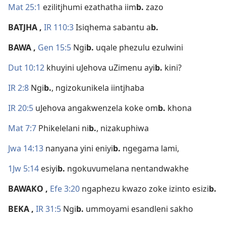
Mat 25:1
ezilitjhumi ezathatha iim
b.
zazo
BATJHA
,
IR 110:3
Isiqhema sabantu a
b.
BAWA
,
Gen 15:5
Ngi
b.
uqale phezulu ezulwini
Dut 10:12
khuyini uJehova uZimenu ayi
b.
kini?
IR 2:8
Ngi
b.
, ngizokunikela iintjhaba
IR 20:5
uJehova angakwenzela koke om
b.
khona
Mat 7:7
Phikelelani ni
b.
, nizakuphiwa
Jwa 14:13
nanyana yini eniyi
b.
ngegama lami,
1Jw 5:14
esiyi
b.
ngokuvumelana nentandwakhe
BAWAKO
,
Efe 3:20
ngaphezu kwazo zoke izinto esizi
b.
BEKA
,
IR 31:5
Ngi
b.
ummoyami esandleni sakho