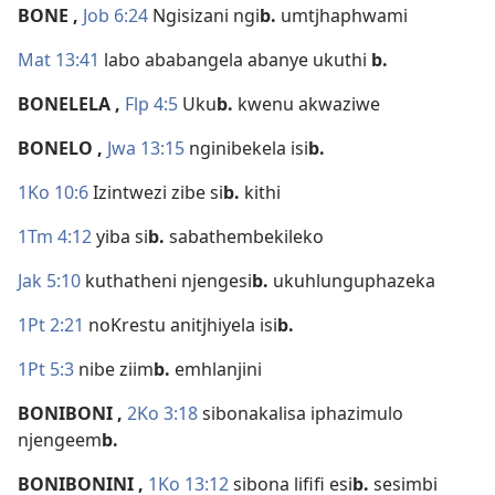
BONE
,
Job 6:24
Ngisizani ngi
b.
umtjhaphwami
Mat 13:41
labo ababangela abanye ukuthi
b.
BONELELA
,
Flp 4:5
Uku
b.
kwenu akwaziwe
BONELO
,
Jwa 13:15
nginibekela isi
b.
1Ko 10:6
Izintwezi zibe si
b.
kithi
1Tm 4:12
yiba si
b.
sabathembekileko
Jak 5:10
kuthatheni njengesi
b.
ukuhlunguphazeka
1Pt 2:21
noKrestu anitjhiyela isi
b.
1Pt 5:3
nibe ziim
b.
emhlanjini
BONIBONI
,
2Ko 3:18
sibonakalisa iphazimulo
njengeem
b.
BONIBONINI
,
1Ko 13:12
sibona lififi esi
b.
sesimbi