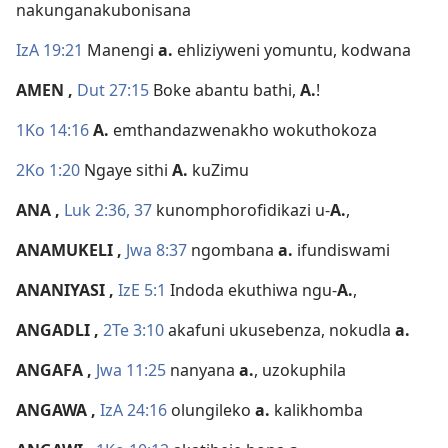
nakunganakubonisana
IzA 19:21
Manengi
a.
ehliziyweni yomuntu, kodwana
AMEN
,
Dut 27:15
Boke abantu bathi,
A.
!
1Ko 14:16
A.
emthandazwenakho wokuthokoza
2Ko 1:20
Ngaye sithi
A.
kuZimu
ANA
,
Luk 2:36, 37
kunomphorofidikazi u-
A.
,
ANAMUKELI
,
Jwa 8:37
ngombana
a.
ifundiswami
ANANIYASI
,
IzE 5:1
Indoda ekuthiwa ngu-
A.
,
ANGADLI
,
2Te 3:10
akafuni ukusebenza, nokudla
a.
ANGAFA
,
Jwa 11:25
nanyana
a.
, uzokuphila
ANGAWA
,
IzA 24:16
olungileko
a.
kalikhomba