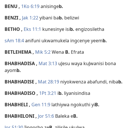
BENU
,
1Ko 6:19
anisinge
b.
BENZI
,
Jak 1:22
yibani ba
b.
belizwi
BETHO
,
Eks 11:1
kunesinye isi
b.
engizosiletha
sAm 18:4
anifuni ukwamukela ingcenye yeem
b.
BETLEHEMA
,
Mik 5:2
Wena
B.
Efrata
BHABHADISA
,
Mat 3:13
uJesu waya kuJwanisi bona
ayom
b.
BHABHADISE
,
Mat 28:19
niyokwenza abafundi, niba
b.
BHABHADISO
,
1Pt 3:21
i
b.
liyanisindisa
BHABHELI
,
Gen 11:9
lathiywa ngokuthi yi
B.
BHABHILONI
,
Jor 51:6
Baleka e
B.
Jor 51:30
Iingorho ze
B.
zilisile ukulwa