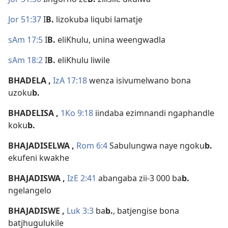
Jor 51:37
I
B.
lizokuba liqubi lamatje
sAm 17:5
I
B.
eliKhulu, unina weengwadla
sAm 18:2
I
B.
eliKhulu liwile
BHADELA
,
IzA 17:18
wenza isivumelwano bona
uzoku
b.
BHADELISA
,
1Ko 9:18
iindaba ezimnandi ngaphandle
koku
b.
BHAJADISELWA
,
Rom 6:4
Sabulungwa naye ngoku
b.
ekufeni kwakhe
BHAJADISWA
,
IzE 2:41
abangaba zii-3 000 ba
b.
ngelangelo
BHAJADISWE
,
Luk 3:3
ba
b.
, batjengise bona
batjhugulukile