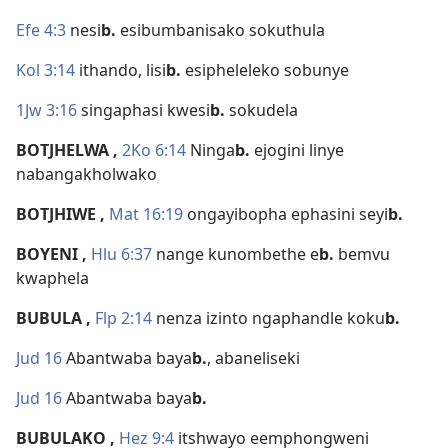
Efe 4:3
nesi
b.
esibumbanisako sokuthula
Kol 3:14
ithando, lisi
b.
esipheleleko sobunye
1Jw 3:16
singaphasi kwesi
b.
sokudela
BOTJHELWA
,
2Ko 6:14
Ninga
b.
ejogini linye
nabangakholwako
BOTJHIWE
,
Mat 16:19
ongayibopha ephasini seyi
b.
BOYENI
,
Hlu 6:37
nange kunombethe e
b.
bemvu
kwaphela
BUBULA
,
Flp 2:14
nenza izinto ngaphandle koku
b.
Jud 16
Abantwaba baya
b.
, abaneliseki
Jud 16
Abantwaba baya
b.
BUBULAKO
,
Hez 9:4
itshwayo eemphongweni