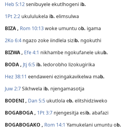
Heb 5:12
senibuyele ekutlhogeni i
b.
1Pt 2:2
ukululukela i
b.
elimsulwa
BIZA
,
Rom 10:13
woke umuntu o
b.
igama
2Ko 6:4
ngazo zoke iindlela sizi
b.
ngokuthi
BIZWA
,
Efe 4:1
nikhambe ngokufanele uku
b.
BODA
,
Jtj 6:5
i
b.
ledorobho lizokugirika
Hez 38:11
eendaweni ezingakavikelwa ma
b.
Juw 2:7
Sikhwela i
b.
njengamasotja
BODENI
,
Dan 5:5
ukutlola e
b.
elitshidziweko
BOGABOGA
,
1Pt 3:7
njengesitja esi
b.
abafazi
BOGABOGAKO
,
Rom 14:1
Yamukelani umuntu o
b.