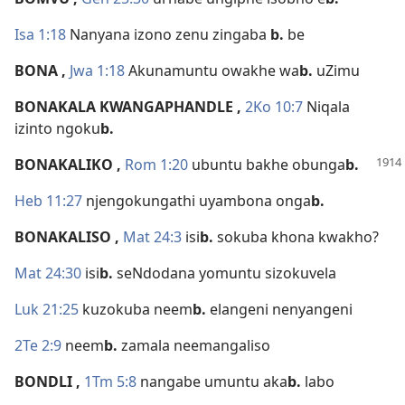
Isa 1:18
Nanyana izono zenu zingaba
b.
be
BONA
,
Jwa 1:18
Akunamuntu owakhe wa
b.
uZimu
BONAKALA KWANGAPHANDLE
,
2Ko 10:7
Niqala
izinto ngoku
b.
BONAKALIKO
,
Rom 1:20
ubuntu bakhe obunga
b.
Heb 11:27
njengokungathi uyambona onga
b.
BONAKALISO
,
Mat 24:3
isi
b.
sokuba khona kwakho?
Mat 24:30
isi
b.
seNdodana yomuntu sizokuvela
Luk 21:25
kuzokuba neem
b.
elangeni nenyangeni
2Te 2:9
neem
b.
zamala neemangaliso
BONDLI
,
1Tm 5:8
nangabe umuntu aka
b.
labo