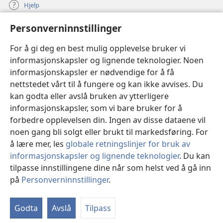
Hjelp
Personverninnstillinger
Bidrag
(åpner
nytt
For å gi deg en best mulig opplevelse bruker vi
vindu)
Watchtower ONLINE LIBRARY™
informasjonskapsler og lignende teknologier. Noen
(åpner
informasjonskapsler er nødvendige for å få
nytt
®
JW Hub
vindu)
nettstedet vårt til å fungere og kan ikke avvises. Du
(åpner
nytt
kan godta eller avslå bruken av ytterligere
®
JW Library
vindu)
informasjonskapsler, som vi bare bruker for å
forbedre opplevelsen din. Ingen av disse dataene vil
Watchtower Library
noen gang bli solgt eller brukt til markedsføring. For
å lære mer, les
globale retningslinjer for bruk av
informasjonskapsler og lignende teknologier
. Du kan
tilpasse innstillingene dine når som helst ved å gå inn
Copyright
© 2026 Watch Tower Bible and Tract Society of Pennsylvania.
på
Personverninnstillinger
.
VILKÅR FOR BRUK
|
PERSONVERN
|
PERSONVERNINNSTILLINGER
Godta
Avslå
Tilpass