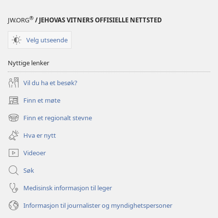
®
JW.ORG
/ JEHOVAS VITNERS OFFISIELLE NETTSTED
Velg utseende
Nyttige lenker
Vil du ha et besøk?
Finn et møte
(åpner
nytt
Finn et regionalt stevne
(åpner
vindu)
nytt
Hva er nytt
vindu)
Videoer
Søk
Medisinsk informasjon til leger
Informasjon til journalister og myndighetspersoner