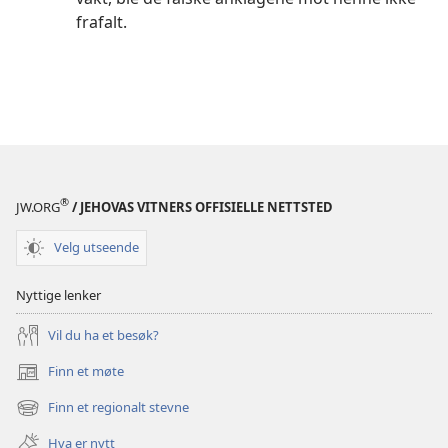
frafalt.
®
JW.ORG
/ JEHOVAS VITNERS OFFISIELLE NETTSTED
Velg utseende
Nyttige lenker
Vil du ha et besøk?
Finn et møte
(åpner
nytt
Finn et regionalt stevne
(åpner
vindu)
nytt
Hva er nytt