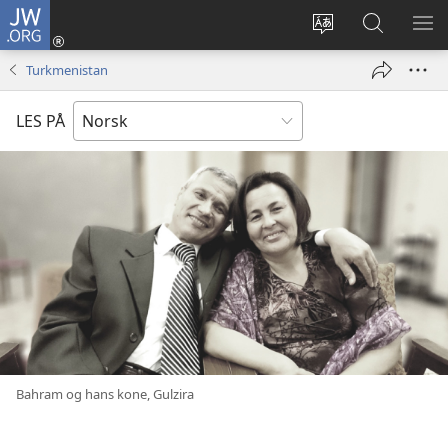
JW.ORG
Logg
inn
Endre
Søk
VIS
(åpner
språk
på
ME
Turkmenistan
nytt
JW.ORG
vindu)
LES PÅ
Bahram og hans kone, Gulzira