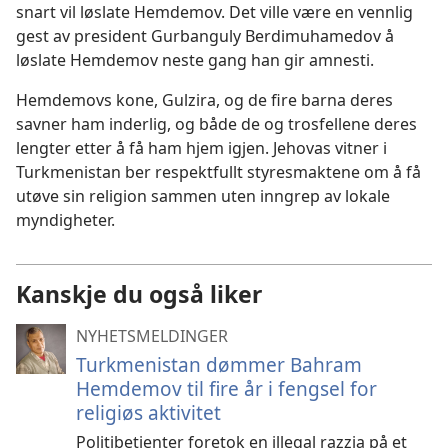
snart vil løslate Hemdemov. Det ville være en vennlig
gest av president Gurbanguly Berdimuhamedov å
løslate Hemdemov neste gang han gir amnesti.
Hemdemovs kone, Gulzira, og de fire barna deres
savner ham inderlig, og både de og trosfellene deres
lengter etter å få ham hjem igjen. Jehovas vitner i
Turkmenistan ber respektfullt styresmaktene om å få
utøve sin religion sammen uten inngrep av lokale
myndigheter.
Kanskje du også liker
NYHETSMELDINGER
Turkmenistan dømmer Bahram
Hemdemov til fire år i fengsel for
religiøs aktivitet
Politibetjenter foretok en illegal razzia på et