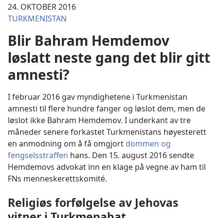
24. OKTOBER 2016
TURKMENISTAN
Blir Bahram Hemdemov
løslatt neste gang det blir gitt
amnesti?
I februar 2016 gav myndighetene i Turkmenistan
amnesti til flere hundre fanger og løslot dem, men de
løslot ikke Bahram Hemdemov. I underkant av tre
måneder senere forkastet Turkmenistans høyesterett
en anmodning om å få omgjort
dommen og
fengselsstraffen
hans. Den 15. august 2016 sendte
Hemdemovs advokat inn en klage på vegne av ham til
FNs menneskerettskomité.
Religiøs forfølgelse av Jehovas
vitner i Turkmenabat