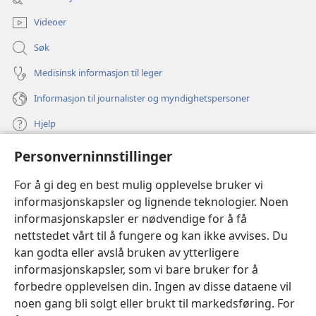
vindu)
Videoer
Søk
Medisinsk informasjon til leger
Informasjon til journalister og myndighetspersoner
Hjelp
Personverninnstillinger
Bidrag
(åpner
nytt
For å gi deg en best mulig opplevelse bruker vi
vindu)
Watchtower ONLINE LIBRARY™
informasjonskapsler og lignende teknologier. Noen
(åpner
informasjonskapsler er nødvendige for å få
nytt
®
JW Hub
vindu)
nettstedet vårt til å fungere og kan ikke avvises. Du
(åpner
nytt
kan godta eller avslå bruken av ytterligere
®
JW Library
vindu)
informasjonskapsler, som vi bare bruker for å
forbedre opplevelsen din. Ingen av disse dataene vil
Watchtower Library
noen gang bli solgt eller brukt til markedsføring. For