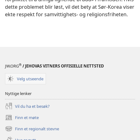
dette problemet blir løst, vil det bety at Sør-Korea viser
ekte respekt for samvittighets- og religionsfriheten.
®
JW.ORG
/ JEHOVAS VITNERS OFFISIELLE NETTSTED
Velg utseende
Nyttige lenker
Vil du ha et besøk?
Finn et møte
(åpner
nytt
Finn et regionalt stevne
(åpner
vindu)
nytt
Hva er nytt