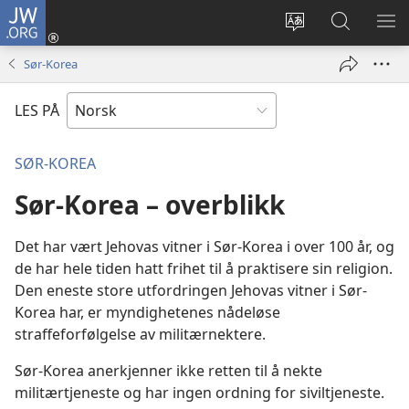
JW.ORG
Logg
inn
Endre
Søk
VIS
(åpner
språk
på
ME
Sør-Korea
nytt
JW.ORG
vindu)
LES PÅ
SØR-KOREA
Sør-Korea – overblikk
Det har vært Jehovas vitner i Sør-Korea i over 100 år, og
de har hele tiden hatt frihet til å praktisere sin religion.
Den eneste store utfordringen Jehovas vitner i Sør-
Korea har, er myndighetenes nådeløse
straffeforfølgelse av militærnektere.
Sør-Korea anerkjenner ikke retten til å nekte
militærtjeneste og har ingen ordning for siviltjeneste.