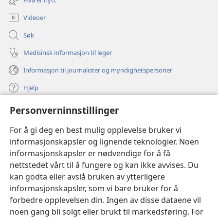
vindu)
Videoer
Søk
Medisinsk informasjon til leger
Informasjon til journalister og myndighetspersoner
Hjelp
Personverninnstillinger
Bidrag
(åpner
nytt
For å gi deg en best mulig opplevelse bruker vi
vindu)
Watchtower ONLINE LIBRARY™
informasjonskapsler og lignende teknologier. Noen
(åpner
informasjonskapsler er nødvendige for å få
nytt
®
JW Hub
vindu)
nettstedet vårt til å fungere og kan ikke avvises. Du
(åpner
nytt
kan godta eller avslå bruken av ytterligere
®
JW Library
vindu)
informasjonskapsler, som vi bare bruker for å
forbedre opplevelsen din. Ingen av disse dataene vil
Watchtower Library
noen gang bli solgt eller brukt til markedsføring. For