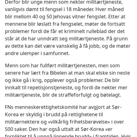
Derfor blir unge menn som nekter militærtjeneste,
vanligvis dømt til fengsel i 18 måneder. Hver måned
blir mellom 40 og 50 Jehovas vitner fengslet. Etter at
mennene blir løslatt fra fengselet, møter de fortsatt
problemer fordi de får et kriminelt rulleblad der det
står at de har unndratt seg militærtjeneste. På grunn
av dette kan det være vanskelig å få jobb, og de møter
andre ulemper i samfunnet.
Menn som har fullført militærtjenesten, men som
senere har lært fra Bibelen at man skal elske sin neste
og ikke gå i krig, opplever også problemer. De blir
innkalt til repetisjonstjeneste, og fordi de nekter mer
militærtjeneste, blir de straffeforfulgt og bøtelagt.
FNs menneskerettighetskomité har avgjort at Sør-
Korea er skyldig i brudd på rettighetene til
militærnektere og «vilkårlig frihetsberøvelse» i over
500 saker. Den har også uttalt at Sør-Korea «er
forpliktet til å unngå lignende brudd» i framtiden. Hvis