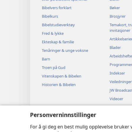
Bibelvers forklart
Bøker
Bibelkurs
Brosjyrer
Bibelstudieverktøy
Temakort, tr
invitasjoner
Fred & lykke
Artikkelserie
Ekteskap & familie
Blader
Tenåringer & unge voksne
Arbeidshefte
Barn
Programme
Troen på Gud
Indekser
Vitenskapen & Bibelen
Veiledninger
Historien & Bibelen
JW Broadcas
Videoer
Musikk
Personverninnstillinger
Hørespill
Dramatiserte
For å gi deg en best mulig opplevelse bruker