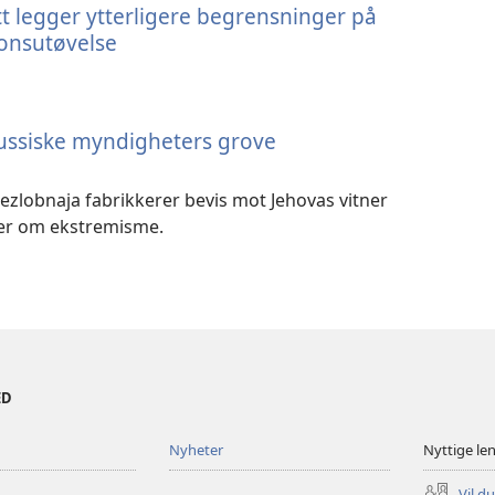
t legger ytterligere begrensninger på
ionsutøvelse
ussiske myndigheters grove
ezlobnaja fabrikkerer bevis mot Jehovas vitner
er om ekstremisme.
ED
Nyheter
Nyttige le
Vil d