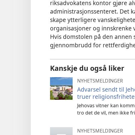
riksadvokatens kontor gjøre alv
administrasjonssenteret. Det 
skape ytterligere vanskeligheter
organisasjoner og innskrenke vi
Hvis domstolen på den annen side
gjennombrudd for rettferdigh
Kanskje du også liker
NYHETSMELDINGER
Advarsel sendt til Je
truer religionsfrihet
Jehovas vitner kan komme t
tro det de vil, men ikke fri
NYHETSMELDINGER