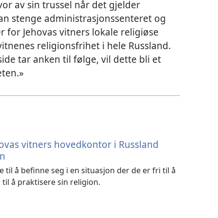
or av sin trussel når det gjelder
kan stenge administrasjonssenteret og
 for Jehovas vitners lokale religiøse
tnenes religionsfrihet i hele Russland.
 tar anken til følge, vil dette bli et
eten.»
hovas vitners hovedkontor i Russland
en
il å befinne seg i en situasjon der de er fri til å
 til å praktisere sin religion.