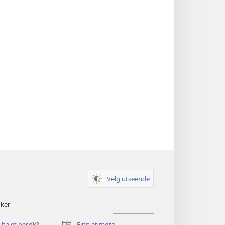
Velg utseende
nker
u ha et besøk?
Finn et møte