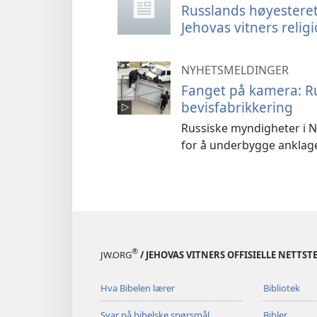
Russlands høyesteret
Jehovas vitners relig
NYHETSMELDINGER
Fanget på kamera: R
bevisfabrikkering
Russiske myndigheter i N
for å underbygge anklag
®
JW.ORG
/ JEHOVAS VITNERS OFFISIELLE NETTST
Hva Bibelen lærer
Bibliotek
Svar på bibelske spørsmål
Bibler