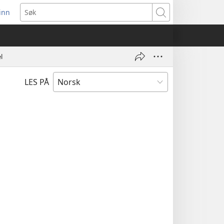
inn
ner
Søk
t
du)
l
LES PÅ