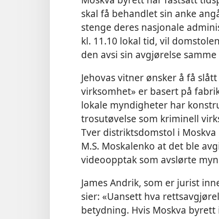
skal få behandlet sin anke ang
stenge deres nasjonale adminis
kl. 11.10 lokal tid, vil domstol
den avsi sin avgjørelse samme
Jehovas vitner ønsker å få slåt
virksomhet» er basert på fabrik
lokale myndigheter har konstrue
trosutøvelse som kriminell vir
Tver distriktsdomstol i Moskva
M.S. Moskalenko at det ble avgit
videoopptak som avslørte mynd
James Andrik, som er jurist in
sier: «Uansett hva rettsavgjørel
betydning. Hvis Moskva byrett i