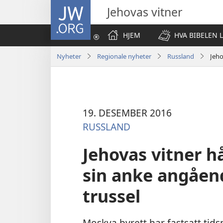
JW.ORG
Jehovas vitner
HJEM
HVA BIBELEN 
Nyheter
Regionale nyheter
Russland
Jeho
19. DESEMBER 2016
RUSSLAND
Jehovas vitner hå
sin anke angåen
trussel
Moskva byrett har fastsatt tids