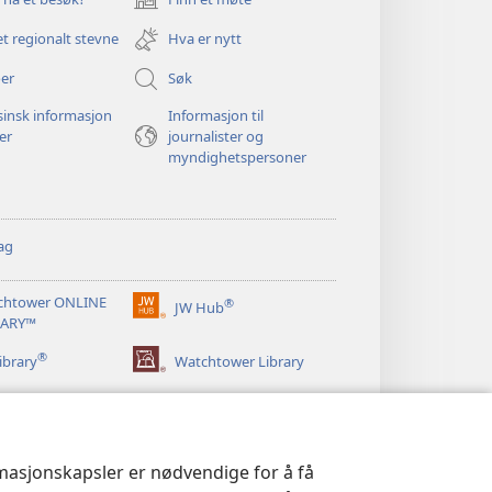
(åpner
nytt
et regionalt stevne
Hva er nytt
vindu)
er
Søk
insk informasjon
Informasjon til
ger
journalister og
myndighetspersoner
ag
chtower ONLINE
®
JW Hub
(åpner
RARY™
nytt
®
vindu)
ibrary
Watchtower Library
rmasjonskapsler er nødvendige for å få