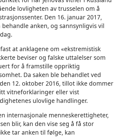
ående lovligheten av trusselen om å
trasjonssenter. Den 16. januar 2017,
en behandle anken, og sannsynligvis vil
 dag.
t fast at anklagene om «ekstremistisk
kerte beviser og falske uttalelser som
rt for å framstille oppriktig
ksomhet. Da saken ble behandlet ved
 den 12. oktober 2016, tillot ikke dommer
t vitneforklaringer eller vist
ighetenes ulovlige handlinger.
nen internasjonale menneskerettigheter,
sen blir, kan den vise seg å få stor
kke tar anken til følge, kan