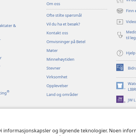
Om oss
Finn 
(åpner
Ofte stilte spørsmål
nytt
Video
Vil du ha et besøk?
vindu)
aktater &
Medis
Kontakt oss
til le
r
Omvisninger på Betel
Møter
Hjelp
r
Minnehøytiden
r
Stevner
Bidr
(åpner
nytt
Virksomhet
vindu)
Wat
Opplevelser
(åpner
LIB
®
ting
Land og områder
nytt
JW L
vindu)
 bibelopplesninger
 vi informasjonskapsler og lignende teknologier. Noen info