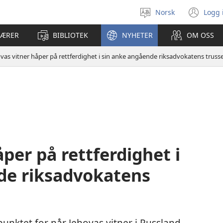
Norsk
Logg 
Velg
(åp
språk
nyt
LÆRER
BIBLIOTEK
NYHETER
OM OSS
vin
vas vitner håper på rettferdighet i sin anke angående riksadvokatens trusse
per på rettferdighet i
de riksadvokatens
punktet for når Jehovas vitner i Russland