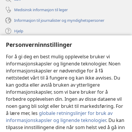
Medisinsk informasjon til leger
Informasjon til journalister og myndighetspersoner
Hjelp
Personverninnstillinger
Bidrag
(åpner
nytt
For å gi deg en best mulig opplevelse bruker vi
vindu)
Watchtower ONLINE LIBRARY™
informasjonskapsler og lignende teknologier. Noen
(åpner
informasjonskapsler er nødvendige for å få
nytt
®
JW Hub
vindu)
nettstedet vårt til å fungere og kan ikke avvises. Du
(åpner
nytt
kan godta eller avslå bruken av ytterligere
®
JW Library
vindu)
informasjonskapsler, som vi bare bruker for å
forbedre opplevelsen din. Ingen av disse dataene vil
Watchtower Library
noen gang bli solgt eller brukt til markedsføring. For
å lære mer, les
globale retningslinjer for bruk av
informasjonskapsler og lignende teknologier
. Du kan
tilpasse innstillingene dine når som helst ved å gå inn