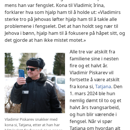
mens han var fengslet. Kona til Vladimir, Irina,
forklarer hva som hjalp ham til å holde ut: «Vladimirs
sterke tro på Jehovas løfter hjalp ham til å takle alle
problemene i fengselet. Det at han holdt seg nær til
Jehova i bønn, hjalp ham til å fokusere på håpet sitt, og
det gjorde at han ikke mistet motet.»
Alle tre var atskilt fra
familiene sine i nesten
fire og et halvt år.
Vladimir Piskarev vil
fortsette å være atskilt
fra kona si,
Tatjana
. Den
1. mars 2024 ble hun
nemlig dømt til to og et
halvt års tvangsarbeid,
og hun blir værende i
Vladimir Piskarev snakker med
fengsel. Når vi spør
kona si, Tatjana, etter at han har
Tatjana om hvordan alt