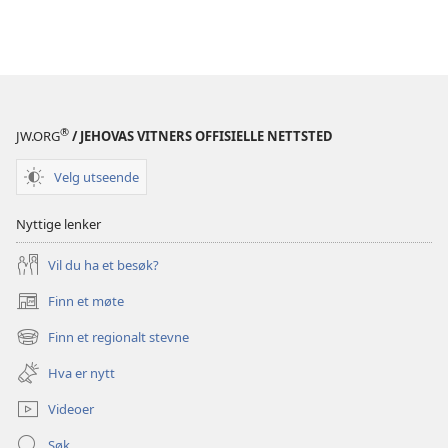
®
JW.ORG
/ JEHOVAS VITNERS OFFISIELLE NETTSTED
Velg utseende
Nyttige lenker
Vil du ha et besøk?
Finn et møte
(åpner
nytt
Finn et regionalt stevne
(åpner
vindu)
nytt
Hva er nytt
vindu)
Videoer
Søk