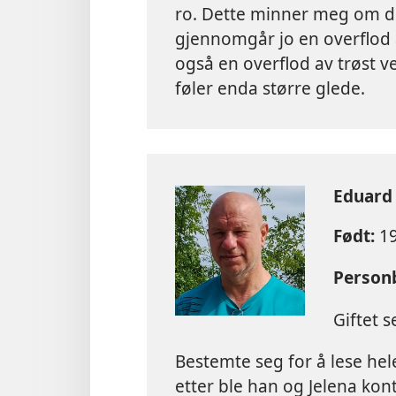
ro. Dette minner meg om d
gjennomgår jo en overflod av
også en overflod av trøst ved
føler enda større glede.
Eduard 
Født:
19
Personb
Giftet 
Bestemte seg for å lese hel
etter ble han og Jelena kon