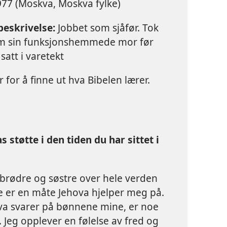
77 (Moskva, Moskva fylke)
eskrivelse:
Jobbet som sjåfør. Tok
m sin funksjonshemmede mor før
satt i varetekt
 for å finne ut hva Bibelen lærer.
 støtte i den tiden du har sittet i
 at brødre og søstre over hele verden
te er en måte Jehova hjelper meg på.
ova svarer på bønnene mine, er noe
e. Jeg opplever en følelse av fred og