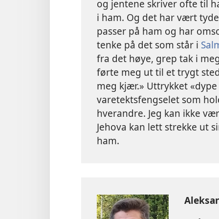
og jentene skriver ofte til 
i ham. Og det har vært tyde
passer på ham og har omsor
tenke på det som står i
Sal
fra det høye, grep tak i m
førte meg ut til et trygt s
meg kjær.» Uttrykket «dype 
varetektsfengselet som hol
hverandre. Jeg kan ikke vær
Jehova kan lett strekke ut s
ham.
Aleksa