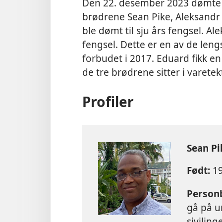
Den 22. desember 2023 dømt
brødrene Sean Pike, Aleksandr
ble dømt til sju års fengsel. Ale
fengsel. Dette er en av de leng
forbudet i 2017. Eduard fikk en
de tre brødrene sitter i varetek
Profiler
Sean Pi
Født:
19
Personb
gå på un
siviling