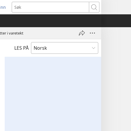
inn
ner
Søk
t
du)
ter i varetekt
LES PÅ