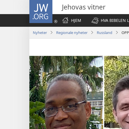
JW.ORG
Jehovas vitner
HJEM
HVA BIBELEN 
Nyheter
Regionale nyheter
Russland
OPPD