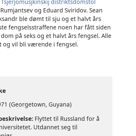
e
Tsjerjomusjkinskij distriktsdomstol
 Rumjantsev og Eduard Sviridov. Sean
ksandr ble dømt til sju og et halvt års
ste fengselsstraffene noen har fått siden
 dom på seks og et halvt års fengsel. Alle
t og vil bli værende i fengsel.
ke
71 (Georgetown, Guyana)
eskrivelse:
Flyttet til Russland for å
iversitetet. Utdannet seg til
eniør