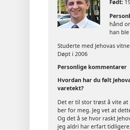
Født:
19
Personb
hånd o
han ble 
Studerte med Jehovas vitner
Døpt i 2006
Personlige kommentarer
Hvordan har du følt Jehovas
varetekt?
Det er til stor trøst å vite
ber for meg. Jeg vet at det
Og det å se hvor raskt Jeh
jeg aldri har erfart tidliger