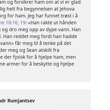
ham og forsikrer ham om at vi er glad
lig helt fra begynnelsen at Jehova
g for ham. Jeg har funnet trøst i å
me 18:16,
19
: «Han rakte ut hånden
eg og dro meg opp av dype vann. Han
ted. Han reddet meg fordi han hadde
vann» får meg til å tenke på det
der meg og Sean atskilt fra
e der fysisk for å hjelpe ham, men
ine armer for å beskytte og hjelpe
ndr Rumjantsev