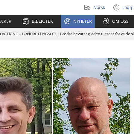
Norsk
Logg 
Velg
(åp
språk
nyt
LÆRER
BIBLIOTEK
NYHETER
OM OSS
vin
ATERING – BRØDRE FENGSLET | Brødre bevarer gleden til tross for at de sit